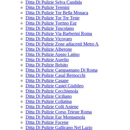
Ditta Di Pulizie Selva Candida
Ditta Di Pulizie Termini
Ditta Di Pulizie Tor Bella Monaca
Ditta Di Pulizie Tor Tre Teste
Ditta Di Pulizie Torrino Eur
Ditta Di Pulizie Tuscolano
Ditta Di Pulizie Via Barberini Roma
Ditta Di Pulizie Vicovaro
Ditta Di Pulizie Zone adiacenti Metro A
Ditta Di Pulizie Alberone
Ditta Di Pulizie Appio Latino
Ditta Di Pulizie Aurelio
Ditta Di Pulizie Belsito
Ditta Di Pulizie Campagnano Di Roma
Ditta Di Pulizie Casal Bernocchi
Ditta Di Pulizie Casape
Ditta Di Pulizie Castel Giubileo
Ditta Di Pulizie Cecchignola
Ditta Di Pulizie Ciciliano
Ditta Di Pulizie Collatina
Ditta Di Pulizie Colli Aniene
Ditta Di Pulizie Corso Trieste Roma
Ditta Di Pulizie Eur Montagnola
Ditta Di Pulizie Focene
Ditta Di Pulizie Gallicano Nel Lazio