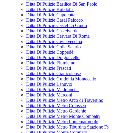
Ditta Di Pulizie Basilica Di San Paolo
Ditta Di Pulizie Bufalotta
Ditta Di Pulizie Capocotta
Ditta Di Pulizie Casal Palocco
Ditta Di Pulizie Castel Di Guido
Ditta Di Pulizie Castelverde
Ditta Di Pulizie Cervara Di Roma
Ditta Di Pulizie Civitavecchia
Ditta Di Pulizie Colle Salario
Ditta Di Pulizie Coppedè
Ditta Di Pulizie Dragoncello
Ditta Di Pulizie Fiumicino
Ditta Di Pulizie Frascati
Ditta Di Pulizie Gianicolense
Ditta Di Pulizie Guidonia Montecelio
Ditta Di Pulizie Lanuvio
Ditta Di Pulizie Madonnetta
Ditta Di Pulizie Marconi
Ditta Di Pulizie Metro Arco di Travertino
Ditta Di Pulizie Metro Colosseo
Ditta Di Pulizie Metro Gardenie
Ditta Di Pulizie Metro Monte Compatri
Ditta Di Pulizie Metro Pontemammolo
Ditta Di Pulizie Metro Tiburtina Stazione Fs
Ditta Di Pulizie Monte Compatri