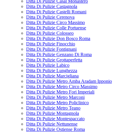
Ditta Di Pulizie Casal Monastero
Ditta Di Pulizie Castagnola
Ditta Di Pulizie Castelli Romani
Ditta Di Pulizie Cerenova
Ditta Di Pulizie Circo Massimo
Ditta Di Pulizie Colle Portuense
Ditta Di Pulizie Colosseo
Ditta Di Pulizie Don Bosco Roma
Ditta Di Pulizie Finocchio
Ditta Di Pulizie Fontignani
Ditta Di Pulizie Genzano Di Roma
Ditta Di Pulizie Grottaperfetta
Ditta Di Pulizie Labico
Ditta Di Pulizie Lunghezza
Ditta Di Pulizie Marcigliana
Ditta Di Pulizie Metro Amba Aradam Ipponio
Ditta Di Pulizie Metro Circo Massimo
Ditta Di Pulizie Metro Fori Imperiali
Ditta Di Pulizie Metro Marconi
Ditta Di Pulizie Metro Policlinico
Ditta Di Pulizie Metro Teano
Ditta Di Pulizie Montagnola
Ditta Di Pulizie Montespaccato
Ditta Di Pulizie Nettunense
Ditta Di Pulizie Ostiense Roma