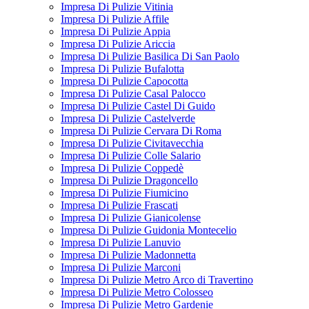
Impresa Di Pulizie Vitinia
Impresa Di Pulizie Affile
Impresa Di Pulizie Appia
Impresa Di Pulizie Ariccia
Impresa Di Pulizie Basilica Di San Paolo
Impresa Di Pulizie Bufalotta
Impresa Di Pulizie Capocotta
Impresa Di Pulizie Casal Palocco
Impresa Di Pulizie Castel Di Guido
Impresa Di Pulizie Castelverde
Impresa Di Pulizie Cervara Di Roma
Impresa Di Pulizie Civitavecchia
Impresa Di Pulizie Colle Salario
Impresa Di Pulizie Coppedè
Impresa Di Pulizie Dragoncello
Impresa Di Pulizie Fiumicino
Impresa Di Pulizie Frascati
Impresa Di Pulizie Gianicolense
Impresa Di Pulizie Guidonia Montecelio
Impresa Di Pulizie Lanuvio
Impresa Di Pulizie Madonnetta
Impresa Di Pulizie Marconi
Impresa Di Pulizie Metro Arco di Travertino
Impresa Di Pulizie Metro Colosseo
Impresa Di Pulizie Metro Gardenie