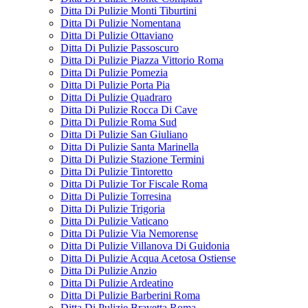
Ditta Di Pulizie Monti Tiburtini
Ditta Di Pulizie Nomentana
Ditta Di Pulizie Ottaviano
Ditta Di Pulizie Passoscuro
Ditta Di Pulizie Piazza Vittorio Roma
Ditta Di Pulizie Pomezia
Ditta Di Pulizie Porta Pia
Ditta Di Pulizie Quadraro
Ditta Di Pulizie Rocca Di Cave
Ditta Di Pulizie Roma Sud
Ditta Di Pulizie San Giuliano
Ditta Di Pulizie Santa Marinella
Ditta Di Pulizie Stazione Termini
Ditta Di Pulizie Tintoretto
Ditta Di Pulizie Tor Fiscale Roma
Ditta Di Pulizie Torresina
Ditta Di Pulizie Trigoria
Ditta Di Pulizie Vaticano
Ditta Di Pulizie Via Nemorense
Ditta Di Pulizie Villanova Di Guidonia
Ditta Di Pulizie Acqua Acetosa Ostiense
Ditta Di Pulizie Anzio
Ditta Di Pulizie Ardeatino
Ditta Di Pulizie Barberini Roma
Ditta Di Pulizie Bravetta Roma