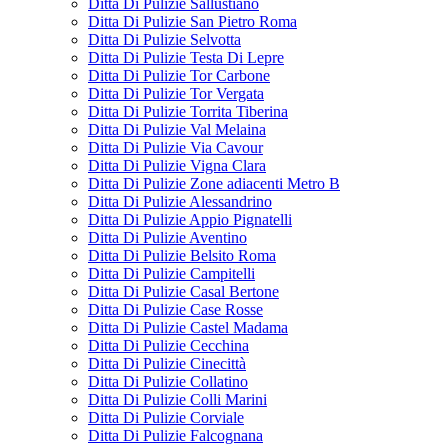
Ditta Di Pulizie Sallustiano
Ditta Di Pulizie San Pietro Roma
Ditta Di Pulizie Selvotta
Ditta Di Pulizie Testa Di Lepre
Ditta Di Pulizie Tor Carbone
Ditta Di Pulizie Tor Vergata
Ditta Di Pulizie Torrita Tiberina
Ditta Di Pulizie Val Melaina
Ditta Di Pulizie Via Cavour
Ditta Di Pulizie Vigna Clara
Ditta Di Pulizie Zone adiacenti Metro B
Ditta Di Pulizie Alessandrino
Ditta Di Pulizie Appio Pignatelli
Ditta Di Pulizie Aventino
Ditta Di Pulizie Belsito Roma
Ditta Di Pulizie Campitelli
Ditta Di Pulizie Casal Bertone
Ditta Di Pulizie Case Rosse
Ditta Di Pulizie Castel Madama
Ditta Di Pulizie Cecchina
Ditta Di Pulizie Cinecittà
Ditta Di Pulizie Collatino
Ditta Di Pulizie Colli Marini
Ditta Di Pulizie Corviale
Ditta Di Pulizie Falcognana