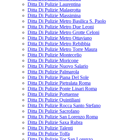
Ditta Di Pulizie Laurentina
Ditta Di Pulizie Malagrotta
Ditta Di Pulizie Massimina
Ditta Di Pulizie Metro Basilica S. Paolo
Ditta Di Pulizie Metro Due Leoni
Ditta Di Pulizie Metro Grotte Celoni
Ditta Di Pulizie Metro Ottaviano
Ditta Di Pulizie Metro Rebibbia
Ditta Di Pulizie Metro Torre Maura
Ditta Di Pulizie Montecelio
Ditta Di Pulizie Moricone
Ditta Di Pulizie Nuovo Salario
Ditta Di Pulizie Palmarola
Ditta Di Pulizie Piana Del Sole
Ditta Di Pulizie Pietralata Roma
Ditta Di Pulizie Ponte Linari Roma
Ditta Di Pulizie Portuense
Ditta Di Pulizie Quintiliani
Ditta Di Pulizie Rocca Santo Stefano
Ditta Di Pulizie Sacrofano
Ditta Di Pulizie San Lorenzo Roma
Ditta Di Pulizie Saxa Rubra
Ditta Di Pulizie Talenti
Ditta Di Pulizie Tolfa
Ditta Di Pulizie Tor San Lorenzo