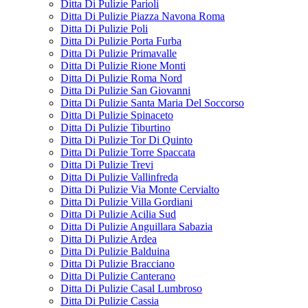
Ditta Di Pulizie Parioli
Ditta Di Pulizie Piazza Navona Roma
Ditta Di Pulizie Poli
Ditta Di Pulizie Porta Furba
Ditta Di Pulizie Primavalle
Ditta Di Pulizie Rione Monti
Ditta Di Pulizie Roma Nord
Ditta Di Pulizie San Giovanni
Ditta Di Pulizie Santa Maria Del Soccorso
Ditta Di Pulizie Spinaceto
Ditta Di Pulizie Tiburtino
Ditta Di Pulizie Tor Di Quinto
Ditta Di Pulizie Torre Spaccata
Ditta Di Pulizie Trevi
Ditta Di Pulizie Vallinfreda
Ditta Di Pulizie Via Monte Cervialto
Ditta Di Pulizie Villa Gordiani
Ditta Di Pulizie Acilia Sud
Ditta Di Pulizie Anguillara Sabazia
Ditta Di Pulizie Ardea
Ditta Di Pulizie Balduina
Ditta Di Pulizie Bracciano
Ditta Di Pulizie Canterano
Ditta Di Pulizie Casal Lumbroso
Ditta Di Pulizie Cassia