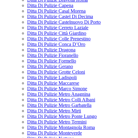
Ditta Di Pulizie Capena
Ditta Di Pulizie Casal Morena
Ditta Di Pulizie Castel Di Decima
Ditta Di Pulizie Castelnuovo Di Porto
Ditta Di Pulizie Cerreto Laziale
Ditta Di Pulizie Città Giardino
Ditta Di Pulizie Colle Prenestino
Ditta Di Pulizie Conca D’Oro
Ditta Di Pulizie Dragona
Ditta Di Pulizie Fioranello
Ditta Di Pulizie Formello
Ditta Di Pulizie Gerano
Ditta Di Pulizie Grotte Celoni
Ditta Di Pulizie Ladispoli
Ditta Di Pulizie Maccarese
Ditta Di Pulizie Marco Simone
Ditta Di Pulizie Metro Anagnina
Ditta Di Pulizie Metro Colli Albani
Ditta Di Pulizie Metro Garbatella
Ditta Di Pulizie Metro Mirti
Ditta Di Pulizie Metro Ponte Lungo
Ditta Di Pulizie Metro Termini
Ditta Di Pulizie Montagnola Roma
Ditta Di Pulizie Monteverde