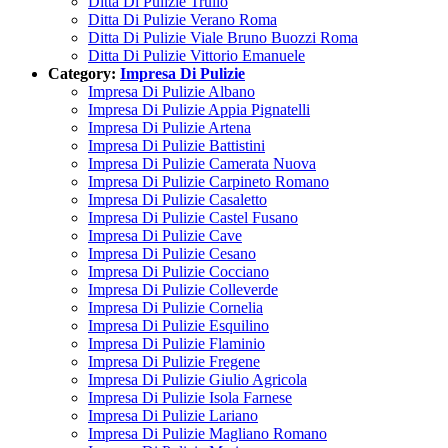
Ditta Di Pulizie Trullo
Ditta Di Pulizie Verano Roma
Ditta Di Pulizie Viale Bruno Buozzi Roma
Ditta Di Pulizie Vittorio Emanuele
Category:
Impresa Di Pulizie
Impresa Di Pulizie Albano
Impresa Di Pulizie Appia Pignatelli
Impresa Di Pulizie Artena
Impresa Di Pulizie Battistini
Impresa Di Pulizie Camerata Nuova
Impresa Di Pulizie Carpineto Romano
Impresa Di Pulizie Casaletto
Impresa Di Pulizie Castel Fusano
Impresa Di Pulizie Cave
Impresa Di Pulizie Cesano
Impresa Di Pulizie Cocciano
Impresa Di Pulizie Colleverde
Impresa Di Pulizie Cornelia
Impresa Di Pulizie Esquilino
Impresa Di Pulizie Flaminio
Impresa Di Pulizie Fregene
Impresa Di Pulizie Giulio Agricola
Impresa Di Pulizie Isola Farnese
Impresa Di Pulizie Lariano
Impresa Di Pulizie Magliano Romano