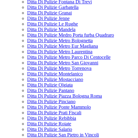
Ditta Di Pulizie Fontana Di Trevi
Ditta Di Pulizie Garbatella
Ditta Di Pulizie Granai
Ditta Di Pulizie Jenne
Ditta Di Pulizie Le Rughe
Ditta Di Pulizie Mandela
Ditta Di Pulizie Medro Porta furba Quadraro
Ditta Di Pulizie Metro Bolognetta
Ditta Di Pulizie Metro Eur Magliana
Ditta Di Pulizie Metro Laurentina
Ditta Di Pulizie Metro Parco Di Centocelle
Ditta Di Pulizie Metro San Giovanni
Ditta Di Pulizie Metro Torrenova
Ditta Di Pulizie Montelanico
Ditta Di Pulizie Mostacciano
Ditta Di Pulizie Olgiata
Ditta Di Pulizie Pantano
Ditta Di Pulizie Piazza Bologna Roma
Ditta Di Pulizie Pinciano
Ditta Di Pulizie Ponte Mammolo
Ditta Di Pulizie Prati Fiscali
Ditta Di Pulizie Rebibbia
Ditta Di Pulizie Roiate
Ditta Di Pulizie Salario
Ditta Di Pulizie San Pietro in Vincoli