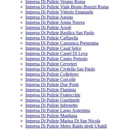
Impresa Di Pulizie Verano Roma
Impresa Di Pulizie Viale Bruno Buozzi Roma
Impresa Di Pulizie Vittorio Emanuele
Impresa Di Pulizie Agosta
Impresa Di Pulizie Appia Nuova
Impresa Di Pulizie Arsoli
Impresa Di Pulizie Basilica San Paolo
Impresa Di Pulizie Caffarella
Impresa Di Pulizie Capranica Prenestina
Impresa Di Pulizie Casal Selce
Impresa Di Pulizie Castel Di Leva
Impresa Di Pulizie Castro Pretorio
Impresa Di Pulizie Cerveteri
Impresa Di Pulizie Civitella San Paolo
Impresa Di Pulizie Colleferro
Impresa Di Pulizie Corcolle
Impresa Di Pulizie Due Ponti
Impresa Di Pulizie Flaminia
Impresa Di Pulizie Frattocchie
Impresa Di Pulizie Giardinetti
Impresa Di Pulizie Infernetto
Impresa Di Pulizie Largo Argentina
Impresa Di Pulizie Magliana
Impresa Di Pulizie Marina Di San Nicola
Impresa Di Pulizie Metro Baldo degli Ubaldi