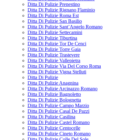
Ditta Di Pulizie Prenestino
Ditta Di Pulizie Rignano Flaminio
Ditta Di Pulizie Roma Est
Ditta Di Pulizie San Basilio
Ditta Di Pulizie Sant’Angelo Romano
Ditta Di Pulizie Settecamini
Ditta Di Pulizie Tiburtina
Ditta Di Pulizie Tor De Cenci
Ditta Di Pulizie Torre Gaia
Ditta Di Pulizie Trastevere
Ditta Di Pulizie Vallepietra
Ditta Di Pulizie Via Del Corso Roma
Ditta Di Pulizie Vigna Stelluti
Ditta Di Pulizie
Ditta Di Pulizie Anagnina
Ditta Di Pulizie Arcinazzo Romano
Ditta Di Pulizie Bagnoletto
Ditta Di Pulizie Bolognetta
Ditta Di Pulizie Campo Marzio
Ditta Di Pulizie Casal De Pazzi
Ditta Di Pulizie Casilina
Ditta Di Pulizie Castel Romano
Ditta Di Pulizie Centocelle
Ditta Di Pulizie Cineto Romano
Ditta Di Pulizie Colle Del Sole