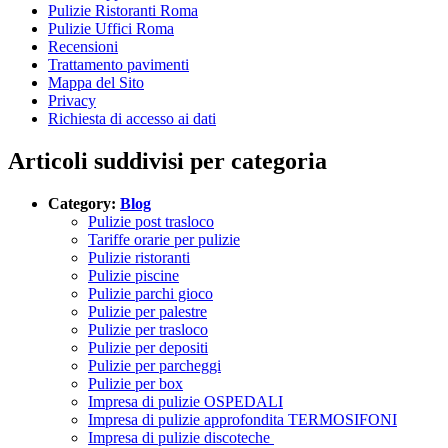
Pulizie Ristoranti Roma
Pulizie Uffici Roma
Recensioni
Trattamento pavimenti
Mappa del Sito
Privacy
Richiesta di accesso ai dati
Articoli suddivisi per categoria
Category:
Blog
Pulizie post trasloco
Tariffe orarie per pulizie
Pulizie ristoranti
Pulizie piscine
Pulizie parchi gioco
Pulizie per palestre
Pulizie per trasloco
Pulizie per depositi
Pulizie per parcheggi
Pulizie per box
Impresa di pulizie OSPEDALI
Impresa di pulizie approfondita TERMOSIFONI
Impresa di pulizie discoteche