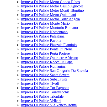
Impresa Di Pulizie Metro Conca D’oro
Impresa Di Pulizie Metro Giulio Agricola
Impresa Di Pulizie Metro Monti Tiburtino
Impresa Di Pulizie Metro Quintiliani
Impresa Di Pulizie Metro Torre Angela
Impresa Di Pulizie Monte Mario
Impresa Di Pulizie Montorio Romano
Impresa Di Pulizie Nomentano
Impresa Di Pulizie Palestrina
Impresa Di Pulizie Pavona
Impresa Di Pulizie Piazzale Flaminio
Impresa Di Pulizie Ponte Di Nona
Impresa Di Pulizie Porta Portese
Impresa Di Pulizie Quartiere Africano
Impresa Di Pulizie Rocca Di Papa
Impresa Di Pulizie Romanina
Impresa Di Pulizie San Gregorio Da Sassola
Impresa Di Pulizie Santa Severa
Impresa Di Pulizie Subaugusta
Impresa Di Pulizie Tivoli
Impresa Di Pulizie Tor Pagnotta
Impresa Di Pulizie Torrevecchia
Impresa Di Pulizie Trionfale
Impresa Di Pulizie Velletri
Impresa Di Pulizie Via Veneto Roma