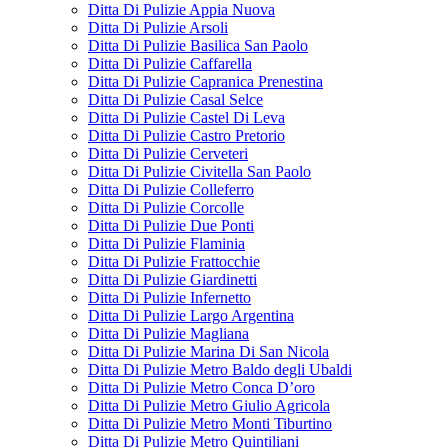
Ditta Di Pulizie Appia Nuova
Ditta Di Pulizie Arsoli
Ditta Di Pulizie Basilica San Paolo
Ditta Di Pulizie Caffarella
Ditta Di Pulizie Capranica Prenestina
Ditta Di Pulizie Casal Selce
Ditta Di Pulizie Castel Di Leva
Ditta Di Pulizie Castro Pretorio
Ditta Di Pulizie Cerveteri
Ditta Di Pulizie Civitella San Paolo
Ditta Di Pulizie Colleferro
Ditta Di Pulizie Corcolle
Ditta Di Pulizie Due Ponti
Ditta Di Pulizie Flaminia
Ditta Di Pulizie Frattocchie
Ditta Di Pulizie Giardinetti
Ditta Di Pulizie Infernetto
Ditta Di Pulizie Largo Argentina
Ditta Di Pulizie Magliana
Ditta Di Pulizie Marina Di San Nicola
Ditta Di Pulizie Metro Baldo degli Ubaldi
Ditta Di Pulizie Metro Conca D’oro
Ditta Di Pulizie Metro Giulio Agricola
Ditta Di Pulizie Metro Monti Tiburtino
Ditta Di Pulizie Metro Quintiliani