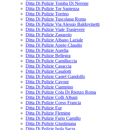
Ditta Di Pulizie Tomba Di Nerone
Ditta Di Pulizie Tor Sapienza
Ditta Di Pulizie Torrino
Ditta Di Pulizie Tuscolana Roma
Ditta Di Pulizie Via Alessio Baldovinetti
Ditta Di Pulizie Viale Trastevere
Ditta Di Pulizie Zagarolo
Ditta Di Pulizie Albano Laziale
Ditta Di Pulizie Appio Claudio
Ditta Di Pulizie Aurelia
Ditta Di Pulizie Bellegra
Ditta Di Pulizie Camilluccia
Ditta Di Pulizie Casaccia
Ditta Di Pulizie Casalotti
Ditta Di Pulizie Castel Gandolfo
Ditta Di Pulizie Cavour
Ditta Di Pulizie Ciampino
Ditta Di Pulizie Cola Di Rienzo Roma
Ditta Di Pulizie Colli Albani
Ditta Di Pulizie Corso Francia
Ditta Di Pulizie Eur
Ditta Di Pulizie Fleming
Ditta Di Pulizie Furio Camillo
Ditta Di Pulizie Giustiniana
Ditta Di Pulizie Isola Sacra