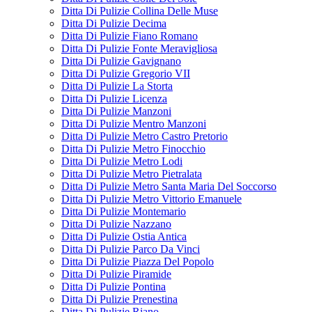
Ditta Di Pulizie Collina Delle Muse
Ditta Di Pulizie Decima
Ditta Di Pulizie Fiano Romano
Ditta Di Pulizie Fonte Meravigliosa
Ditta Di Pulizie Gavignano
Ditta Di Pulizie Gregorio VII
Ditta Di Pulizie La Storta
Ditta Di Pulizie Licenza
Ditta Di Pulizie Manzoni
Ditta Di Pulizie Mentro Manzoni
Ditta Di Pulizie Metro Castro Pretorio
Ditta Di Pulizie Metro Finocchio
Ditta Di Pulizie Metro Lodi
Ditta Di Pulizie Metro Pietralata
Ditta Di Pulizie Metro Santa Maria Del Soccorso
Ditta Di Pulizie Metro Vittorio Emanuele
Ditta Di Pulizie Montemario
Ditta Di Pulizie Nazzano
Ditta Di Pulizie Ostia Antica
Ditta Di Pulizie Parco Da Vinci
Ditta Di Pulizie Piazza Del Popolo
Ditta Di Pulizie Piramide
Ditta Di Pulizie Pontina
Ditta Di Pulizie Prenestina
Ditta Di Pulizie Riano