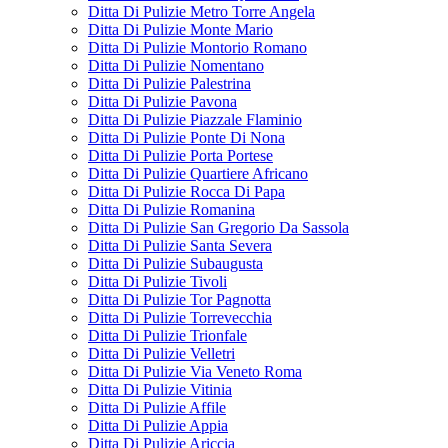
Ditta Di Pulizie Metro Torre Angela
Ditta Di Pulizie Monte Mario
Ditta Di Pulizie Montorio Romano
Ditta Di Pulizie Nomentano
Ditta Di Pulizie Palestrina
Ditta Di Pulizie Pavona
Ditta Di Pulizie Piazzale Flaminio
Ditta Di Pulizie Ponte Di Nona
Ditta Di Pulizie Porta Portese
Ditta Di Pulizie Quartiere Africano
Ditta Di Pulizie Rocca Di Papa
Ditta Di Pulizie Romanina
Ditta Di Pulizie San Gregorio Da Sassola
Ditta Di Pulizie Santa Severa
Ditta Di Pulizie Subaugusta
Ditta Di Pulizie Tivoli
Ditta Di Pulizie Tor Pagnotta
Ditta Di Pulizie Torrevecchia
Ditta Di Pulizie Trionfale
Ditta Di Pulizie Velletri
Ditta Di Pulizie Via Veneto Roma
Ditta Di Pulizie Vitinia
Ditta Di Pulizie Affile
Ditta Di Pulizie Appia
Ditta Di Pulizie Ariccia