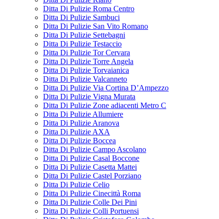
Ditta Di Pulizie Roma Centro
Ditta Di Pulizie Sambuci
Ditta Di Pulizie San Vito Romano
Ditta Di Pulizie Settebagni
Ditta Di Pulizie Testaccio
Ditta Di Pulizie Tor Cervara
Ditta Di Pulizie Torre Angela
Ditta Di Pulizie Torvaianica
Ditta Di Pulizie Valcanneto
Ditta Di Pulizie Via Cortina D’Ampezzo
Ditta Di Pulizie Vigna Murata
Ditta Di Pulizie Zone adiacenti Metro C
Ditta Di Pulizie Allumiere
Ditta Di Pulizie Aranova
Ditta Di Pulizie AXA
Ditta Di Pulizie Boccea
Ditta Di Pulizie Campo Ascolano
Ditta Di Pulizie Casal Boccone
Ditta Di Pulizie Casetta Mattei
Ditta Di Pulizie Castel Porziano
Ditta Di Pulizie Celio
Ditta Di Pulizie Cinecittà Roma
Ditta Di Pulizie Colle Dei Pini
Ditta Di Pulizie Colli Portuensi