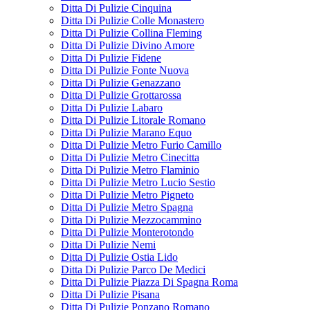
Ditta Di Pulizie Cinquina
Ditta Di Pulizie Colle Monastero
Ditta Di Pulizie Collina Fleming
Ditta Di Pulizie Divino Amore
Ditta Di Pulizie Fidene
Ditta Di Pulizie Fonte Nuova
Ditta Di Pulizie Genazzano
Ditta Di Pulizie Grottarossa
Ditta Di Pulizie Labaro
Ditta Di Pulizie Litorale Romano
Ditta Di Pulizie Marano Equo
Ditta Di Pulizie Metro Furio Camillo
Ditta Di Pulizie Metro Cinecitta
Ditta Di Pulizie Metro Flaminio
Ditta Di Pulizie Metro Lucio Sestio
Ditta Di Pulizie Metro Pigneto
Ditta Di Pulizie Metro Spagna
Ditta Di Pulizie Mezzocammino
Ditta Di Pulizie Monterotondo
Ditta Di Pulizie Nemi
Ditta Di Pulizie Ostia Lido
Ditta Di Pulizie Parco De Medici
Ditta Di Pulizie Piazza Di Spagna Roma
Ditta Di Pulizie Pisana
Ditta Di Pulizie Ponzano Romano