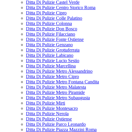
Ditta Di Pulizie Castel Verde
Ditta Di Pulizie Centro Storico Roma
Ditta Di Pulizie Cipro
Ditta Di Pulizie Colle Palatino
Ditta Di Pulizie Colonna
Ditta Di Pulizie Don Bosco
Ditta Di Pulizie Filacciano
Ditta Di Pulizie Fonte Ostiense
Ditta Di Pulizie Genzano
Ditta Di Pulizie Grottaferrata
Ditta Di Pulizie Labicano
Ditta Di Pulizie Lucio Sestio
Ditta Di Pulizie Marcellina
Ditta Di Pulizie Metro Alessandrino
Ditta Di Pulizie Metro Cipro
Ditta Di Pulizie Metro Fontana Candita
Ditta Di Pulizie Metro Malatesta
Ditta Di Pulizie Metro Piramide
Ditta Di Pulizie Metro Subaugusta
Ditta Di Pulizie Mirti
Ditta Di Pulizie Montesacro
Ditta Di Pulizie Nerola
Ditta Di Pulizie Ostiense
Ditta Di Pulizie Parco Leonardo
Ditta Di Pulizie Piazza Mazzini Roma