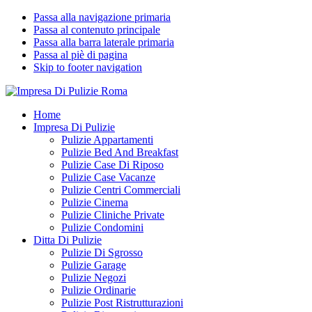
Passa alla navigazione primaria
Passa al contenuto principale
Passa alla barra laterale primaria
Passa al piè di pagina
Skip to footer navigation
Impresa Di Pulizie Roma
✅ Abitazioni e Attività Commerciali
Home
Impresa Di Pulizie
Pulizie Appartamenti
Pulizie Bed And Breakfast
Pulizie Case Di Riposo
Pulizie Case Vacanze
Pulizie Centri Commerciali
Pulizie Cinema
Pulizie Cliniche Private
Pulizie Condomini
Ditta Di Pulizie
Pulizie Di Sgrosso
Pulizie Garage
Pulizie Negozi
Pulizie Ordinarie
Pulizie Post Ristrutturazioni