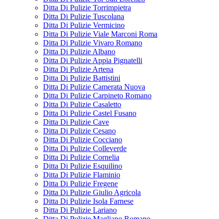
Ditta Di Pulizie Torrimpietra
Ditta Di Pulizie Tuscolana
Ditta Di Pulizie Vermicino
Ditta Di Pulizie Viale Marconi Roma
Ditta Di Pulizie Vivaro Romano
Ditta Di Pulizie Albano
Ditta Di Pulizie Appia Pignatelli
Ditta Di Pulizie Artena
Ditta Di Pulizie Battistini
Ditta Di Pulizie Camerata Nuova
Ditta Di Pulizie Carpineto Romano
Ditta Di Pulizie Casaletto
Ditta Di Pulizie Castel Fusano
Ditta Di Pulizie Cave
Ditta Di Pulizie Cesano
Ditta Di Pulizie Cocciano
Ditta Di Pulizie Colleverde
Ditta Di Pulizie Cornelia
Ditta Di Pulizie Esquilino
Ditta Di Pulizie Flaminio
Ditta Di Pulizie Fregene
Ditta Di Pulizie Giulio Agricola
Ditta Di Pulizie Isola Farnese
Ditta Di Pulizie Lariano
Ditta Di Pulizie Magliano Romano