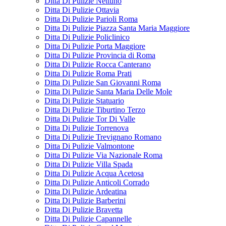
Ditta Di Pulizie Nettuno
Ditta Di Pulizie Ottavia
Ditta Di Pulizie Parioli Roma
Ditta Di Pulizie Piazza Santa Maria Maggiore
Ditta Di Pulizie Policlinico
Ditta Di Pulizie Porta Maggiore
Ditta Di Pulizie Provincia di Roma
Ditta Di Pulizie Rocca Canterano
Ditta Di Pulizie Roma Prati
Ditta Di Pulizie San Giovanni Roma
Ditta Di Pulizie Santa Maria Delle Mole
Ditta Di Pulizie Statuario
Ditta Di Pulizie Tiburtino Terzo
Ditta Di Pulizie Tor Di Valle
Ditta Di Pulizie Torrenova
Ditta Di Pulizie Trevignano Romano
Ditta Di Pulizie Valmontone
Ditta Di Pulizie Via Nazionale Roma
Ditta Di Pulizie Villa Spada
Ditta Di Pulizie Acqua Acetosa
Ditta Di Pulizie Anticoli Corrado
Ditta Di Pulizie Ardeatina
Ditta Di Pulizie Barberini
Ditta Di Pulizie Bravetta
Ditta Di Pulizie Capannelle