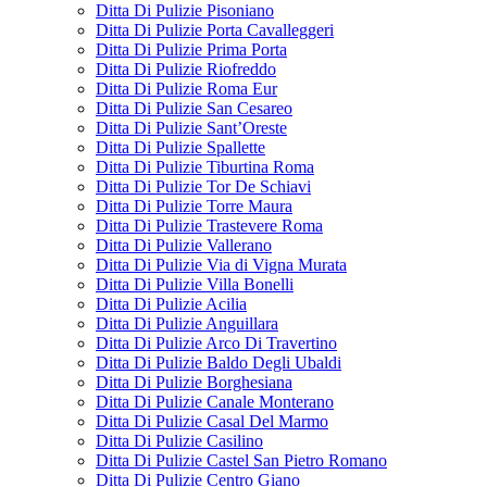
Ditta Di Pulizie Pisoniano
Ditta Di Pulizie Porta Cavalleggeri
Ditta Di Pulizie Prima Porta
Ditta Di Pulizie Riofreddo
Ditta Di Pulizie Roma Eur
Ditta Di Pulizie San Cesareo
Ditta Di Pulizie Sant’Oreste
Ditta Di Pulizie Spallette
Ditta Di Pulizie Tiburtina Roma
Ditta Di Pulizie Tor De Schiavi
Ditta Di Pulizie Torre Maura
Ditta Di Pulizie Trastevere Roma
Ditta Di Pulizie Vallerano
Ditta Di Pulizie Via di Vigna Murata
Ditta Di Pulizie Villa Bonelli
Ditta Di Pulizie Acilia
Ditta Di Pulizie Anguillara
Ditta Di Pulizie Arco Di Travertino
Ditta Di Pulizie Baldo Degli Ubaldi
Ditta Di Pulizie Borghesiana
Ditta Di Pulizie Canale Monterano
Ditta Di Pulizie Casal Del Marmo
Ditta Di Pulizie Casilino
Ditta Di Pulizie Castel San Pietro Romano
Ditta Di Pulizie Centro Giano