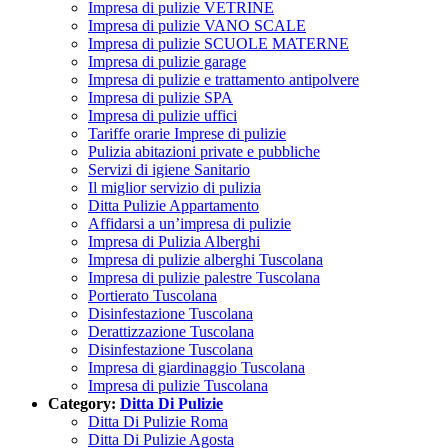
Impresa di pulizie VETRINE
Impresa di pulizie VANO SCALE
Impresa di pulizie SCUOLE MATERNE
Impresa di pulizie garage
Impresa di pulizie e trattamento antipolvere
Impresa di pulizie SPA
Impresa di pulizie uffici
Tariffe orarie Imprese di pulizie
Pulizia abitazioni private e pubbliche
Servizi di igiene Sanitario
Il miglior servizio di pulizia
Ditta Pulizie Appartamento
Affidarsi a un’impresa di pulizie
Impresa di Pulizia Alberghi
Impresa di pulizie alberghi Tuscolana
Impresa di pulizie palestre Tuscolana
Portierato Tuscolana
Disinfestazione Tuscolana
Derattizzazione Tuscolana
Disinfestazione Tuscolana
Impresa di giardinaggio Tuscolana
Impresa di pulizie Tuscolana
Category:
Ditta Di Pulizie
Ditta Di Pulizie Roma
Ditta Di Pulizie Agosta