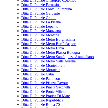
Ditta Di Pulizie Cristoforo Colombo
Ditta Di Pulizie Farnesina
Ditta Di Pulizie Fonte Laurentina
Ditta Di Pulizie Gardenie
Ditta Di Pulizie Graniti
Ditta Di Pulizie La Pisana
Ditta Di Pulizie Lepanto
Ditta Di Pulizie Manziana
Ditta Di Pulizie Mentana
Ditta Di Pulizie Metro Borghesiana
Ditta Di Pulizie Metro Eur Palasport
Ditta Di Pulizie Metro Libia
Ditta Di Pulizie Metro Piazza Bologna
Ditta Di Pulizie Metro Sant’agnese Annibaliano
Ditta Di Pulizie Metro Valle Aurelia
Ditta Di Pulizie Montelibretti
Ditta Di Pulizie Muratella
Ditta Di Pulizie Ostia
Ditta Di Pulizie Pantheon
Ditta Di Pulizie Piazza Cavour
Ditta Di Pulizie Pineta Sacchetti
Ditta Di Pulizie Ponte Milvio
Ditta Di Pulizie Pratica Di Mare
Ditta Di Pulizie Repubblica
Ditta Di Pulizie Roma 70