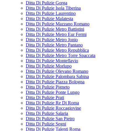
Ditta Di Pulizie Gorga
Ditta Di Pulizie Isola Tiberina
Ditta Di Pulizie Laurentino
Ditta Di Pulizie Malatesta
Ditta Di Pulizie Mazzano Romano
Ditta Di Pulizie Metro Battistini
Ditta Di Pulizie Metro Eur Fermi
Ditta Di Pulizie Metro Jonio
Ditta Di Pulizie Metro Pantano
Ditta Di Pulizie Metro Repubblica
Ditta Di Pulizie Metro Torre Spaccata
Ditta Di Pulizie Monteflavio
Ditta Di Pulizie Morlupo
Ditta Di Pulizie Olevano Romano
Ditta Di Pulizie Palombara Sabina
Ditta Di Pulizie Piazza Bologna
Ditta Di Pulizie Pigneto
Ditta Di Pulizie Ponte Lungo
Ditta Di Pulizie Prati
Ditta Di Pulizie Re Di Roma
Ditta Di Pulizie Roccagiovine
Ditta Di Pulizie Salaria
Ditta Di Pulizie San Pietro
Ditta Di Pulizie Segni
Ditta Di Pulizie Talenti Roma