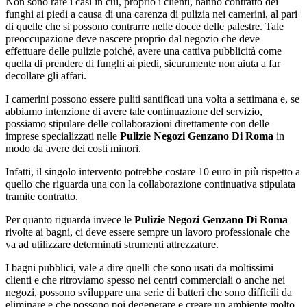
Non sono rare i casi in cui, proprio i clienti, hanno contratto dei
funghi ai piedi a causa di una carenza di pulizia nei camerini, al pari
di quelle che si possono contrarre nelle docce delle palestre. Tale
preoccupazione deve nascere proprio dal negozio che deve
effettuare delle pulizie poiché, avere una cattiva pubblicità come
quella di prendere di funghi ai piedi, sicuramente non aiuta a far
decollare gli affari.
I camerini possono essere puliti santificati una volta a settimana e, se
abbiamo intenzione di avere tale continuazione del servizio,
possiamo stipulare delle collaborazioni direttamente con delle
imprese specializzati nelle
Pulizie Negozi Genzano Di Roma
in
modo da avere dei costi minori.
Infatti, il singolo intervento potrebbe costare 10 euro in più rispetto a
quello che riguarda una con la collaborazione continuativa stipulata
tramite contratto.
Per quanto riguarda invece le
Pulizie Negozi Genzano Di Roma
rivolte ai bagni, ci deve essere sempre un lavoro professionale che
va ad utilizzare determinati strumenti attrezzature.
I bagni pubblici, vale a dire quelli che sono usati da moltissimi
clienti e che ritroviamo spesso nei centri commerciali o anche nei
negozi, possono sviluppare una serie di batteri che sono difficili da
eliminare e che possono poi degenerare e creare un ambiente molto