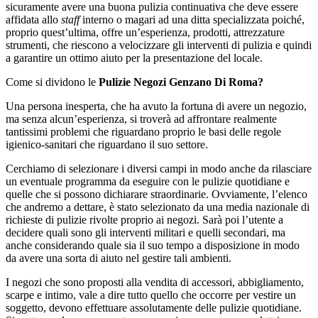
sicuramente avere una buona pulizia continuativa che deve essere
affidata allo
staff
interno o magari ad una ditta specializzata poiché,
proprio quest’ultima, offre un’esperienza, prodotti, attrezzature
strumenti, che riescono a velocizzare gli interventi di pulizia e quindi
a garantire un ottimo aiuto per la presentazione del locale.
Come si dividono le
Pulizie Negozi Genzano Di Roma?
Una persona inesperta, che ha avuto la fortuna di avere un negozio,
ma senza alcun’esperienza, si troverà ad affrontare realmente
tantissimi problemi che riguardano proprio le basi delle regole
igienico-sanitari che riguardano il suo settore.
Cerchiamo di selezionare i diversi campi in modo anche da rilasciare
un eventuale programma da eseguire con le pulizie quotidiane e
quelle che si possono dichiarare straordinarie. Ovviamente, l’elenco
che andremo a dettare, è stato selezionato da una media nazionale di
richieste di pulizie rivolte proprio ai negozi. Sarà poi l’utente a
decidere quali sono gli interventi militari e quelli secondari, ma
anche considerando quale sia il suo tempo a disposizione in modo
da avere una sorta di aiuto nel gestire tali ambienti.
I negozi che sono proposti alla vendita di accessori, abbigliamento,
scarpe e intimo, vale a dire tutto quello che occorre per vestire un
soggetto, devono effettuare assolutamente delle pulizie quotidiane.