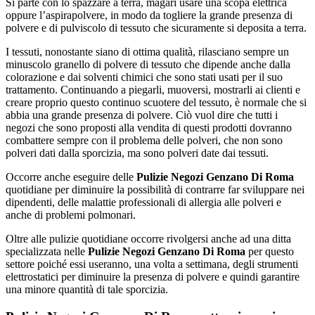
Si parte con lo spazzare a terra, magari usare una scopa elettrica
oppure l’aspirapolvere, in modo da togliere la grande presenza di
polvere e di pulviscolo di tessuto che sicuramente si deposita a terra.
I tessuti, nonostante siano di ottima qualità, rilasciano sempre un
minuscolo granello di polvere di tessuto che dipende anche dalla
colorazione e dai solventi chimici che sono stati usati per il suo
trattamento. Continuando a piegarli, muoversi, mostrarli ai clienti e
creare proprio questo continuo scuotere del tessuto, è normale che si
abbia una grande presenza di polvere. Ciò vuol dire che tutti i
negozi che sono proposti alla vendita di questi prodotti dovranno
combattere sempre con il problema delle polveri, che non sono
polveri dati dalla sporcizia, ma sono polveri date dai tessuti.
Occorre anche eseguire delle
Pulizie Negozi Genzano Di Roma
quotidiane per diminuire la possibilità di contrarre far sviluppare nei
dipendenti, delle malattie professionali di allergia alle polveri e
anche di problemi polmonari.
Oltre alle pulizie quotidiane occorre rivolgersi anche ad una ditta
specializzata nelle
Pulizie Negozi Genzano Di Roma
per questo
settore poiché essi useranno, una volta a settimana, degli strumenti
elettrostatici per diminuire la presenza di polvere e quindi garantire
una minore quantità di tale sporcizia.