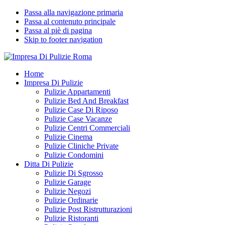
Passa alla navigazione primaria
Passa al contenuto principale
Passa al piè di pagina
Skip to footer navigation
Impresa Di Pulizie Roma
✅ Abitazioni e Attività Commerciali
Home
Impresa Di Pulizie
Pulizie Appartamenti
Pulizie Bed And Breakfast
Pulizie Case Di Riposo
Pulizie Case Vacanze
Pulizie Centri Commerciali
Pulizie Cinema
Pulizie Cliniche Private
Pulizie Condomini
Ditta Di Pulizie
Pulizie Di Sgrosso
Pulizie Garage
Pulizie Negozi
Pulizie Ordinarie
Pulizie Post Ristrutturazioni
Pulizie Ristoranti