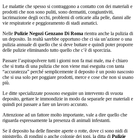
Le malattie che spesso si contraggono a contatto con dei materiali e
prodotti che non sono puliti, sono dermatiti, congiuntiviti,
lacrimazione degli occhi, problemi di orticarie alla pelle, danni alle
vie respiratorie e peggioramento di stadi asmatici.
Nelle
Pulizie Negozi Genzano Di Roma
rientra anche la pulizia di
un deposito. In realtà sarebbe opportuno che ci sia un’azione o una
pulizia annuale di quello che si deve buttare e quindi poter proporre
delle pulizie eliminando tutto quello che c’è di sporcizia.
Passare l’aspirapolvere tutti i giorni non fa mai male, ma è chiaro
che si tratta di una pulizia che non viene mai eseguita con tanta
“accuratezza” perché semplicemente il deposito è un posto nascosto
che si usa solo per poggiare prodotti, merce e cose che non si usano
più.
Le ditte specializzate possono eseguire un intervento di svuota
deposito, gettare le immondizie in modo da separarle per materiali e
quindi poi passare a fare un lavoro accurato.
Attenzione ad un fattore molto importante, vale a dire quello che
riguarda espressamente la presenza di animali infestanti.
Se il deposito ha delle finestre aperte o rotte, dove ci sono nidi di
pipistrello, di rondini o anche colonie dei topi, la ditta di
Pulizie