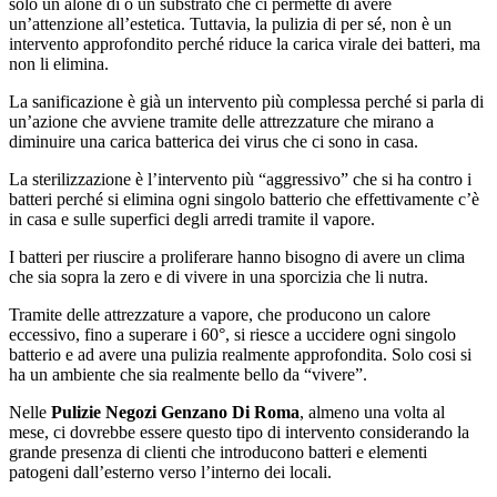
solo un alone di o un substrato che ci permette di avere
un’attenzione all’estetica. Tuttavia, la pulizia di per sé, non è un
intervento approfondito perché riduce la carica virale dei batteri, ma
non li elimina.
La sanificazione è già un intervento più complessa perché si parla di
un’azione che avviene tramite delle attrezzature che mirano a
diminuire una carica batterica dei virus che ci sono in casa.
La sterilizzazione è l’intervento più “aggressivo” che si ha contro i
batteri perché si elimina ogni singolo batterio che effettivamente c’è
in casa e sulle superfici degli arredi tramite il vapore.
I batteri per riuscire a proliferare hanno bisogno di avere un clima
che sia sopra la zero e di vivere in una sporcizia che li nutra.
Tramite delle attrezzature a vapore, che producono un calore
eccessivo, fino a superare i 60°, si riesce a uccidere ogni singolo
batterio e ad avere una pulizia realmente approfondita. Solo cosi si
ha un ambiente che sia realmente bello da “vivere”.
Nelle
Pulizie Negozi Genzano Di Roma
, almeno una volta al
mese, ci dovrebbe essere questo tipo di intervento considerando la
grande presenza di clienti che introducono batteri e elementi
patogeni dall’esterno verso l’interno dei locali.