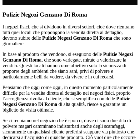
Pulizie Negozi Genzano Di Roma
I negozi fisici, che si dividono in diversi settori, cioè dove rientrano
tutti quei locali che propongono la vendita diretta al dettaglio,
devono subire delle
Pulizie Negozi Genzano Di Roma
che sono
giornaliere.
In base al prodotto che vendono, si eseguono delle
Pulizie Negozi
Genzano Di Roma
, che sono variegate, mirate a valorizzare la
vendita. Questi locali hanno come obiettivo solo la sicurezza di
proporre degli ambienti che siano sani, privi di polvere e
particolarmente belli da vedere, da vivere e in cui recarsi.
Pensiamo che oggi come oggi, in questo momento particolarmente
difficile per la vendita diretta al dettaglio nei negozi fisici, proprio
l’accoglienza rivolta al cliente, che si semplifica con delle
Pulizie
Negozi Genzano Di Roma
di alta qualità, riesce a garantire un
biglietto da visita ottimale.
Se ci rechiamo nel negozio che è sporco, dove ci sono due dita di
polvere magari camminano indisturbati anche degli scarafaggi,
sicuramente un qualsiasi cliente preferirà scappare via piuttosto che
dedicarsi all’acquisto di qualche prodotto. Ciò vuol dire che occorre