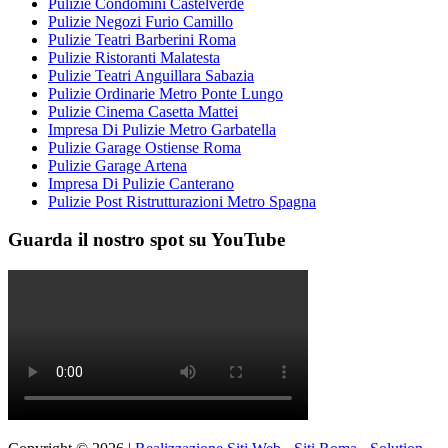
Pulizie Condomini Castelverde
Pulizie Negozi Furio Camillo
Pulizie Teatri Barberini Roma
Pulizie Ristoranti Malatesta
Pulizie Teatri Anguillara Sabazia
Pulizie Ordinarie Metro Ponte Lungo
Pulizie Cinema Casetta Mattei
Impresa Di Pulizie Metro Garbatella
Pulizie Garage Ostiense Roma
Pulizie Garage Artena
Impresa Di Pulizie Canterano
Pulizie Post Ristrutturazioni Metro Spagna
Guarda il nostro spot su YouTube