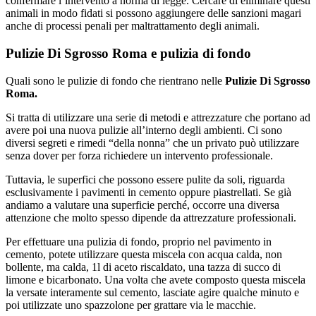
confermare l’intervento a norma di legge. Cercare di eliminare questi
animali in modo fidati si possono aggiungere delle sanzioni magari
anche di processi penali per maltrattamento degli animali.
Pulizie Di Sgrosso Roma e pulizia di fondo
Quali sono le pulizie di fondo che rientrano nelle
Pulizie Di Sgrosso
Roma.
Si tratta di utilizzare una serie di metodi e attrezzature che portano ad
avere poi una nuova pulizie all’interno degli ambienti. Ci sono
diversi segreti e rimedi “della nonna” che un privato può utilizzare
senza dover per forza richiedere un intervento professionale.
Tuttavia, le superfici che possono essere pulite da soli, riguarda
esclusivamente i pavimenti in cemento oppure piastrellati. Se già
andiamo a valutare una superficie perché, occorre una diversa
attenzione che molto spesso dipende da attrezzature professionali.
Per effettuare una pulizia di fondo, proprio nel pavimento in
cemento, potete utilizzare questa miscela con acqua calda, non
bollente, ma calda, 1l di aceto riscaldato, una tazza di succo di
limone e bicarbonato. Una volta che avete composto questa miscela
la versate interamente sul cemento, lasciate agire qualche minuto e
poi utilizzate uno spazzolone per grattare via le macchie.