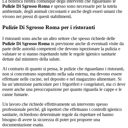
La bonifica rientra comunque degli interventi che riguardano le
Pulizie Di Sgrosso Roma
e spesso sono necessarie per la tutela
ambientale, degli animali circostanti e anche degli esseri umani che
vivono nei pressi di questi stabilimenti.
Pulizie Di Sgrosso Roma per i ristoranti
I ristoranti sono anche un altro settore che spesso richiede delle
Pulizie Di Sgrosso Roma
in previsione anche di eventuali visite da
parte delle autorità competenti che devono ispezionare la pulizia e
valutare se si stanno rispettando tutte le regole igienico sanitarie
dettate dal ministero della salute.
Al contrario di quanto si pensa, le pulizie che riguardano i ristoranti,
non si concentrano soprattutto nella sala esterna, ma devono essere
effettuate nelle cucine, nel deposito e nel magazzino alimentare. Si
ha un’attenzione particolare per i frigoriferi e congelatori, ma ci deve
essere anche una preoccupazione per quanto riguarda le cappe e le
canne fumarie.
Un lavoro che richiede effettivamente un intervento spesso
professionale perché, gli ispettori che effettuano i controlli igienico
sanitarie, richiedono determinate regole da rispettare ed hanno
bisogno di avere la sicurezza di poter poi proporre una
documentazione esatta.