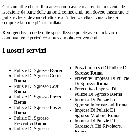
Ciò vuol dire che se fino adesso non avete mai avuto un eventuale
ispezione da parte delle autorità competenti, non dovete trascurare le
pulizie che si devono effettuare all’interno della cucina, che da
sempre è la parte più controllata.
Rivolgendovi a delle ditte specializzate potete avere un lavoro
continuativo e periodico a prezzi molto convenienti.
I nostri servizi
Prezzi Impresa Di Pulizie Di
Pulizie Di Sgrosso
Roma
Sgrosso
Roma
Pulizie Di Sgrosso Costo
Preventivi Impresa Di Pulizie
Roma
Di Sgrosso
Roma
Pulizie Di Sgrosso Costi
Preventivo Impresa Di
Roma
Pulizie Di Sgrosso
Roma
Pulizie Di Sgrosso Prezzo
Impresa Di Pulizie Di
Roma
Sgrosso Informazioni
Roma
Pulizie Di Sgrosso Prezzi
Impresa Di Pulizie Di
Roma
Sgrosso Migliore
Roma
Pulizie Di Sgrosso
Impresa Di Pulizie Di
Preventivi
Roma
Sgrosso A Chi Rivolgersi
Pulizie Di Sgrosso
Roma