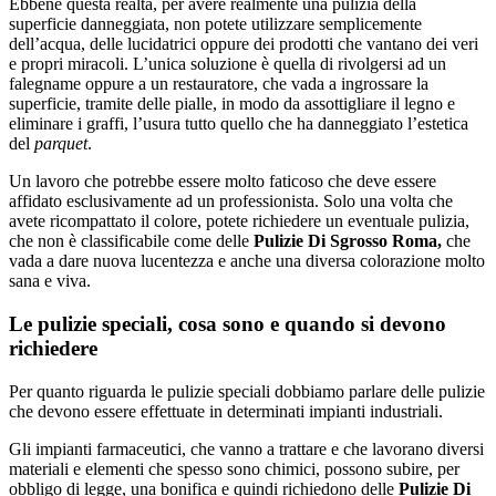
Ebbene questa realtà, per avere realmente una pulizia della
superficie danneggiata, non potete utilizzare semplicemente
dell’acqua, delle lucidatrici oppure dei prodotti che vantano dei veri
e propri miracoli. L’unica soluzione è quella di rivolgersi ad un
falegname oppure a un restauratore, che vada a ingrossare la
superficie, tramite delle pialle, in modo da assottigliare il legno e
eliminare i graffi, l’usura tutto quello che ha danneggiato l’estetica
del
parquet
.
Un lavoro che potrebbe essere molto faticoso che deve essere
affidato esclusivamente ad un professionista. Solo una volta che
avete ricompattato il colore, potete richiedere un eventuale pulizia,
che non è classificabile come delle
Pulizie Di Sgrosso Roma,
che
vada a dare nuova lucentezza e anche una diversa colorazione molto
sana e viva.
Le pulizie speciali, cosa sono e quando si devono
richiedere
Per quanto riguarda le pulizie speciali dobbiamo parlare delle pulizie
che devono essere effettuate in determinati impianti industriali.
Gli impianti farmaceutici, che vanno a trattare e che lavorano diversi
materiali e elementi che spesso sono chimici, possono subire, per
obbligo di legge, una bonifica e quindi richiedono delle
Pulizie Di