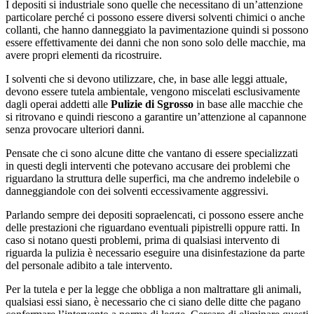
I depositi si industriale sono quelle che necessitano di un’attenzione
particolare perché ci possono essere diversi solventi chimici o anche
collanti, che hanno danneggiato la pavimentazione quindi si possono
essere effettivamente dei danni che non sono solo delle macchie, ma
avere propri elementi da ricostruire.
I solventi che si devono utilizzare, che, in base alle leggi attuale,
devono essere tutela ambientale, vengono miscelati esclusivamente
dagli operai addetti alle
Pulizie di Sgrosso
in base alle macchie che
si ritrovano e quindi riescono a garantire un’attenzione al capannone
senza provocare ulteriori danni.
Pensate che ci sono alcune ditte che vantano di essere specializzati
in questi degli interventi che potevano accusare dei problemi che
riguardano la struttura delle superfici, ma che andremo indelebile o
danneggiandole con dei solventi eccessivamente aggressivi.
Parlando sempre dei depositi sopraelencati, ci possono essere anche
delle prestazioni che riguardano eventuali pipistrelli oppure ratti. In
caso si notano questi problemi, prima di qualsiasi intervento di
riguarda la pulizia è necessario eseguire una disinfestazione da parte
del personale adibito a tale intervento.
Per la tutela e per la legge che obbliga a non maltrattare gli animali,
qualsiasi essi siano, è necessario che ci siano delle ditte che pagano