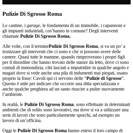
Pulizie Di Sgrosso Roma
Le cantine, i
garage
, le fondamenta di un immobile, i capannoni e
gli impianti industriali, cos’hanno in comune? Degli interventi
chiamate
Pulizie Di Sgrosso Roma.
Alle volte, con il termine
Pulizie Di Sgrosso Roma
, si va un po’ a
ironizzare gli interventi che ci sono e che si possono avere delle
camere. Quasi tutte le mamme, quando rimproverano i propri figli
per il disordine che hanno trovato delle stanze da letto, dove ci sono
cumuli di immondizia, cibi lasciati a imputridire in qualche angolo e
magari dove si vede anche una pila di indumenti mai piegati, usano
proprio la frase: Cavoli qui ci servono delle “
Pulizie di Sgrosso
”.
Questo è utile per indicare che occorre una ditta specializzata e
anche qualche preghiera ad un santo riuscire a pulire nuovamente
l’ambiente.
In realtà, le
Pulizie Di Sgrosso Roma
, sono effettuate in determinati
ambienti che di solito sono lavorativi, ma dove si va a utilizzare una
serie di lavori che sono particolarmente sporchi, ad esempio un
lavoro di un’officina.
Oggi le
Pulizie Di Sgrosso Roma
hanno esteso il loro campo di