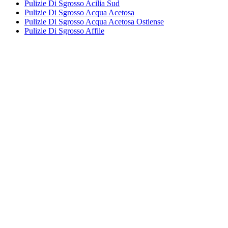
Pulizie Di Sgrosso Acilia Sud
Pulizie Di Sgrosso Acqua Acetosa
Pulizie Di Sgrosso Acqua Acetosa Ostiense
Pulizie Di Sgrosso Affile