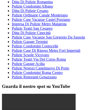
Ditta Di Pulizie Romanina
Pulizie Condomini Albano
Ditta Di Pulizie Cesano
Pulizie Ordinarie Canale Monterano
Pulizie Case Vacanze Castel Porziano
Impresa Di Pulizie Metro Malatesta
Pulizie Teatri San Cesareo
Ditta Di Pulizie Cinecittà
Pulizie Case Vacanze San Gregorio Da Sassola
Pulizie Garage Termini
Pulizie Condomini Centocelle
Pulizie Case Di Riposo Metro Fori Imperiali
Pulizie Scuole Vicovaro
Pulizie Teatri Via Del Corso Roma
Pulizie Garage Acilia
Pulizie Negozi Castelnuovo Di Porto
Pulizie Condomini Roma Centro
Pulizie Ristoranti Genazzano
Guarda il nostro spot su YouTube