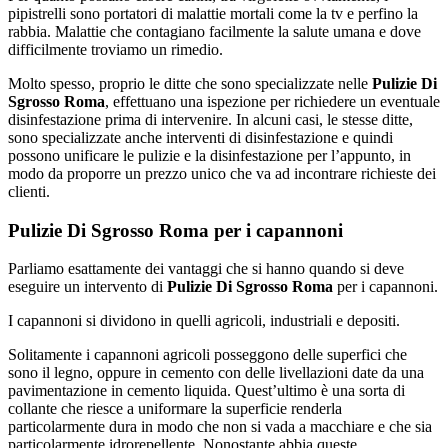
pipistrelli sono portatori di malattie mortali come la tv e perfino la
rabbia. Malattie che contagiano facilmente la salute umana e dove
difficilmente troviamo un rimedio.
Molto spesso, proprio le ditte che sono specializzate nelle
Pulizie Di
Sgrosso Roma
, effettuano una ispezione per richiedere un eventuale
disinfestazione prima di intervenire. In alcuni casi, le stesse ditte,
sono specializzate anche interventi di disinfestazione e quindi
possono unificare le pulizie e la disinfestazione per l’appunto, in
modo da proporre un prezzo unico che va ad incontrare richieste dei
clienti.
Pulizie Di Sgrosso Roma per i capannoni
Parliamo esattamente dei vantaggi che si hanno quando si deve
eseguire un intervento di
Pulizie Di Sgrosso Roma
per i capannoni.
I capannoni si dividono in quelli agricoli, industriali e depositi.
Solitamente i capannoni agricoli posseggono delle superfici che
sono il legno, oppure in cemento con delle livellazioni date da una
pavimentazione in cemento liquida. Quest’ultimo è una sorta di
collante che riesce a uniformare la superficie renderla
particolarmente dura in modo che non si vada a macchiare e che sia
particolarmente idrorepellente. Nonostante abbia queste