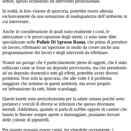
settori, spesso richiedono un intervento professionale.
In realtà, la loro visione di sporcizia, potrebbe essere alterata
esclusivamente da una sensazione di inadeguatezza dell’ambiente in
cui intervenire.
Anche in considerazione di quali sono realmente i costi, le
attrezzature e le preoccupazioni degli utenti, ci sono tante ditte
specializzate nelle
Pulizie Di Sgrosso Roma
, che prima di prendere
un lavoro, effettuano un’ispezione in modo da creare anche una
programmazione dei lavori e degli interventi da effettuare.
Notare un
garage
che è particolarmente pieno di oggetti, che è stato
utilizzato come se fosse un deposito provvisorio, ma che prendendo
ad un deposito domestico tutti gli effetti, potrebbe avere diversi
problemi. Non solo la sporcizia, che alle volte è il problema
maggiore che notiamo in questi ambienti, ma avere proprio
un’infestazione da ratti, blatte scarafaggi.
Questi insetti sono pericolosissimi per la salute umana poiché sono
portatori e veicoli di diversi se infezioni che spesso diventano
mortali. Addirittura, quando si parla di soffitte oppure di cantine che
hanno le finestre sempre aperte o danneggiate, possiamo trovare
delle colonie di pipistrelli.
Per quanto possano essere carini, tra virgolette ovviamente, i