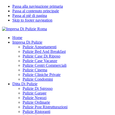
Passa alla navigazione primaria
Passa al contenuto principale
Passa al piè di pagina
Skip to footer navigation
Impresa Di Pulizie Roma
✅ Abitazioni e Attività Commerciali
Home
Impresa Di Pulizie
Pulizie Appartamenti
Pulizie Bed And Breakfast
Pulizie Case Di Riposo
Pulizie Case Vacanze
Pulizie Centri Commerciali
Pulizie Cinema
Pulizie Cliniche Private
Pulizie Condomini
Ditta Di Pulizie
Pulizie Di Sgrosso
Pulizie Garage
Pulizie Negozi
Pulizie Ordinarie
Pulizie Post Ristrutturazioni
Pulizie Ristoranti