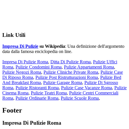
Link Utili
Impresa Di Pulizie
su Wikipedia
: Una definizione dell'argomento
data dalla famosa enciclopedia on line.
Impresa Di Pulizie Roma
,
Ditta Di Pulizie Roma
,
Pulizie Uffici
Roma
,
Pulizie Condomini Roma
,
Pulizie Appartamenti Roma
,
Pulizie Negozi Roma
,
Pulizie Cliniche Private Roma
,
Pulizie Case
Di Riposo Roma
,
Pulizie Post Ristrutturazioni Roma
,
Pulizie Bed
And Breakfast Roma
,
Pulizie Garage Roma
,
Pulizie Di Sgrosso
Roma
,
Pulizie Ristoranti Roma
,
Pulizie Case Vacanze Roma
,
Pulizie
Cinema Roma
,
Pulizie Teatri Roma
,
Pulizie Centri Commerciali
Roma
,
Pulizie Ordinarie Roma
,
Pulizie Scuole Roma
,
Footer
Impresa Di Pulizie Roma