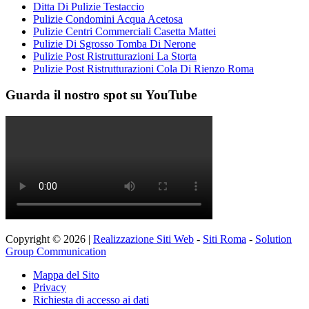
Ditta Di Pulizie Testaccio
Pulizie Condomini Acqua Acetosa
Pulizie Centri Commerciali Casetta Mattei
Pulizie Di Sgrosso Tomba Di Nerone
Pulizie Post Ristrutturazioni La Storta
Pulizie Post Ristrutturazioni Cola Di Rienzo Roma
Guarda il nostro spot su YouTube
Copyright © 2026 |
Realizzazione Siti Web
-
Siti Roma
-
Solution
Group Communication
Mappa del Sito
Privacy
Richiesta di accesso ai dati