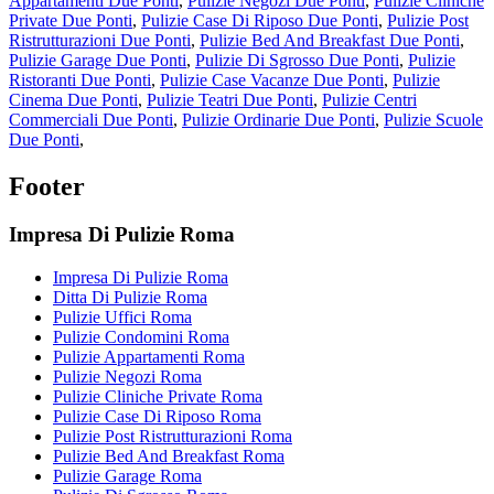
Appartamenti Due Ponti
,
Pulizie Negozi Due Ponti
,
Pulizie Cliniche
Private Due Ponti
,
Pulizie Case Di Riposo Due Ponti
,
Pulizie Post
Ristrutturazioni Due Ponti
,
Pulizie Bed And Breakfast Due Ponti
,
Pulizie Garage Due Ponti
,
Pulizie Di Sgrosso Due Ponti
,
Pulizie
Ristoranti Due Ponti
,
Pulizie Case Vacanze Due Ponti
,
Pulizie
Cinema Due Ponti
,
Pulizie Teatri Due Ponti
,
Pulizie Centri
Commerciali Due Ponti
,
Pulizie Ordinarie Due Ponti
,
Pulizie Scuole
Due Ponti
,
Footer
Impresa Di Pulizie Roma
Impresa Di Pulizie Roma
Ditta Di Pulizie Roma
Pulizie Uffici Roma
Pulizie Condomini Roma
Pulizie Appartamenti Roma
Pulizie Negozi Roma
Pulizie Cliniche Private Roma
Pulizie Case Di Riposo Roma
Pulizie Post Ristrutturazioni Roma
Pulizie Bed And Breakfast Roma
Pulizie Garage Roma