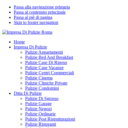
Passa alla navigazione primaria
Passa al contenuto principale
Passa al piè di pagina
Skip to footer navigation
Impresa Di Pulizie Roma
✅ Abitazioni e Attività Commerciali
Home
Impresa Di Pulizie
Pulizie Appartamenti
Pulizie Bed And Breakfast
Pulizie Case Di Riposo
Pulizie Case Vacanze
Pulizie Centri Commerciali
Pulizie Cinema
Pulizie Cliniche Private
Pulizie Condomini
Ditta Di Pulizie
Pulizie Di Sgrosso
Pulizie Garage
Pulizie Negozi
Pulizie Ordinarie
Pulizie Post Ristrutturazioni
Pulizie Ristoranti