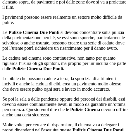
elencato sopra, da pavimenti e poi dalle zone dove si va a proiettare
il film.
I pavimenti possono essere realmente un settore molto difficile da
pulire.
Le
Pulizie Cinema Due Ponti
si devono concentrare sulla pulizia
della pavimentazione perché, se essi sono sporche, particolarmente
scivolose o anche usurate, possono creare una serie di cadute dove
poi l’utente potrà richiedere un risarcimento per il danno avuto.
Le cadute nei cinema sono continuative, non tanto per quanto
riguarda l’usura oli gli spintoni, ma proprio per un’incuria che parte
dalle
Pulizie Cinema Due Ponti.
Le bibite che possono cadere a terra, la sporcizia di altri utenti
incivili e anche la caduta di cibi, crea un pavimento molto oleoso
che deve essere pulito ogni sera e lavato in modo accurato.
Se poi la sala a delle pendenze oppure dei percorsi dei disabili, essi
devono essere continuamente lavati in modo da garantire un’ottima
percorrenza. Questo vuol dire che le
Pulizie Cinema
devono offrire
anche una certa sicurezza.
Molte volte, per cercare di risparmiare, il cinema va a delegare i
propri dipendenti nell’eseguire queste
Pulizie Cinema Due Ponti.