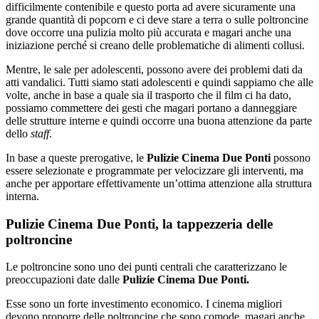
difficilmente contenibile e questo porta ad avere sicuramente una
grande quantità di popcorn e ci deve stare a terra o sulle poltroncine
dove occorre una pulizia molto più accurata e magari anche una
iniziazione perché si creano delle problematiche di alimenti collusi.
Mentre, le sale per adolescenti, possono avere dei problemi dati da
atti vandalici. Tutti siamo stati adolescenti e quindi sappiamo che alle
volte, anche in base a quale sia il trasporto che il film ci ha dato,
possiamo commettere dei gesti che magari portano a danneggiare
delle strutture interne e quindi occorre una buona attenzione da parte
dello
staff
.
In base a queste prerogative, le
Pulizie Cinema Due Ponti
possono
essere selezionate e programmate per velocizzare gli interventi, ma
anche per apportare effettivamente un’ottima attenzione alla struttura
interna.
Pulizie Cinema Due Ponti, la tappezzeria delle
poltroncine
Le poltroncine sono uno dei punti centrali che caratterizzano le
preoccupazioni date dalle
Pulizie Cinema Due Ponti.
Esse sono un forte investimento economico. I cinema migliori
devono proporre delle poltroncine che sono comode, magari anche