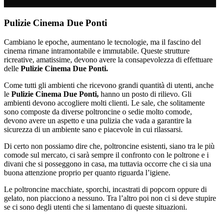
Pulizie Cinema Due Ponti
Cambiano le epoche, aumentano le tecnologie, ma il fascino del
cinema rimane intramontabile e immutabile. Queste strutture
ricreative, amatissime, devono avere la consapevolezza di effettuare
delle
Pulizie Cinema Due Ponti.
Come tutti gli ambienti che ricevono grandi quantità di utenti, anche
le
Pulizie Cinema Due Ponti,
hanno un posto di rilievo. Gli
ambienti devono accogliere molti clienti. Le sale, che solitamente
sono composte da diverse poltroncine o sedie molto comode,
devono avere un aspetto e una pulizia che vada a garantire la
sicurezza di un ambiente sano e piacevole in cui rilassarsi.
Di certo non possiamo dire che, poltroncine esistenti, siano tra le più
comode sul mercato, ci sarà sempre il confronto con le poltrone e i
divani che si posseggono in casa, ma tuttavia occorre che ci sia una
buona attenzione proprio per quanto riguarda l’igiene.
Le poltroncine macchiate, sporchi, incastrati di popcorn oppure di
gelato, non piacciono a nessuno. Tra l’altro poi non ci si deve stupire
se ci sono degli utenti che si lamentano di queste situazioni.