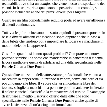
reclinabili, dove si ha un
comfort
che viene messo a disposizione dei
clienti. In base proprio a quali sono le postazioni più comode, si
possono richiedere anche dei prezzi diversi per i biglietti.
Guardare un film comodamente seduti ci porta ad avere un’affluenza
di clienti continuativa.
Tuttavia le poltroncine sono intessuto e quindi si possono sporcare in
base a diversi alimenti che ricadono sopra oppure anche in base a
delle bibite che tendono poi a impregnare la fodera e a macchiare in
modo indelebile la tappezzeria.
Cosa fare quando si hanno questi problemi? Comprare una nuova
poltrona sarebbe una spesa che manderebbe in bancarotta il cinema,
la cosa migliore è quella di affidarsi ad una ditta specializzata nelle
Pulizie Cinema Due Ponti.
Queste ditte utilizzano delle attrezzature professionali che vanno a
macchiare la tappezzeria utilizzando il vapore, senza che però ci sia
poi un danno alle fibre. Il vapore che va a inondare le fibre del
tessuto, scioglie la macchia, ma permette poi di mantenere inalterato
il colore e anche l’elasticità o la compattezza del tessuto. Il vantaggio
di sfruttare al meglio il servizio offerto dalle ditte che sono
specializzate nelle
Pulizie Cinema Due Ponti
e anche quelle di
avere la sicurezza di un’asciugatura immediata.