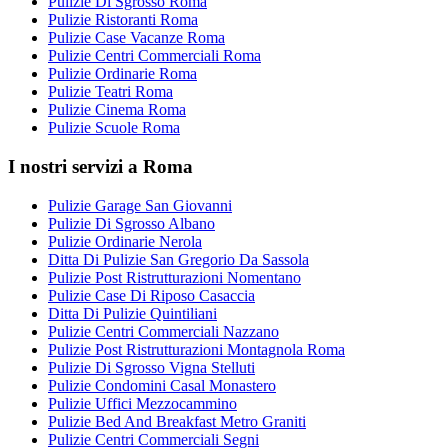
Pulizie Di Sgrosso Roma
Pulizie Ristoranti Roma
Pulizie Case Vacanze Roma
Pulizie Centri Commerciali Roma
Pulizie Ordinarie Roma
Pulizie Teatri Roma
Pulizie Cinema Roma
Pulizie Scuole Roma
I nostri servizi a Roma
Pulizie Garage San Giovanni
Pulizie Di Sgrosso Albano
Pulizie Ordinarie Nerola
Ditta Di Pulizie San Gregorio Da Sassola
Pulizie Post Ristrutturazioni Nomentano
Pulizie Case Di Riposo Casaccia
Ditta Di Pulizie Quintiliani
Pulizie Centri Commerciali Nazzano
Pulizie Post Ristrutturazioni Montagnola Roma
Pulizie Di Sgrosso Vigna Stelluti
Pulizie Condomini Casal Monastero
Pulizie Uffici Mezzocammino
Pulizie Bed And Breakfast Metro Graniti
Pulizie Centri Commerciali Segni