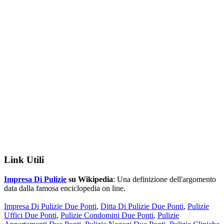
Link Utili
Impresa Di Pulizie
su Wikipedia
: Una definizione dell'argomento
data dalla famosa enciclopedia on line.
Impresa Di Pulizie Due Ponti
,
Ditta Di Pulizie Due Ponti
,
Pulizie
Uffici Due Ponti
,
Pulizie Condomini Due Ponti
,
Pulizie