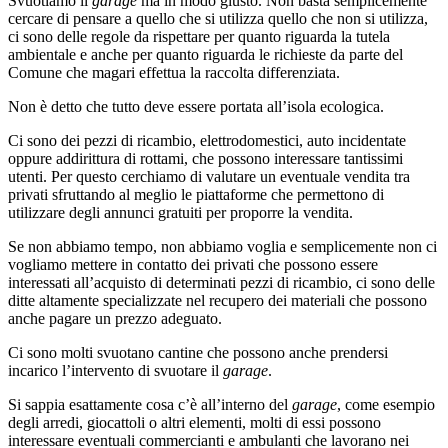
Svuotiamo il
garage
ma in modo giusto. Non basta semplicemente
cercare di pensare a quello che si utilizza quello che non si utilizza,
ci sono delle regole da rispettare per quanto riguarda la tutela
ambientale e anche per quanto riguarda le richieste da parte del
Comune che magari effettua la raccolta differenziata.
Non è detto che tutto deve essere portata all’isola ecologica.
Ci sono dei pezzi di ricambio, elettrodomestici, auto incidentate
oppure addirittura di rottami, che possono interessare tantissimi
utenti. Per questo cerchiamo di valutare un eventuale vendita tra
privati sfruttando al meglio le piattaforme che permettono di
utilizzare degli annunci gratuiti per proporre la vendita.
Se non abbiamo tempo, non abbiamo voglia e semplicemente non ci
vogliamo mettere in contatto dei privati che possono essere
interessati all’acquisto di determinati pezzi di ricambio, ci sono delle
ditte altamente specializzate nel recupero dei materiali che possono
anche pagare un prezzo adeguato.
Ci sono molti svuotano cantine che possono anche prendersi
incarico l’intervento di svuotare il
garage
.
Si sappia esattamente cosa c’è all’interno del
garage
, come esempio
degli arredi, giocattoli o altri elementi, molti di essi possono
interessare eventuali commercianti e ambulanti che lavorano nei