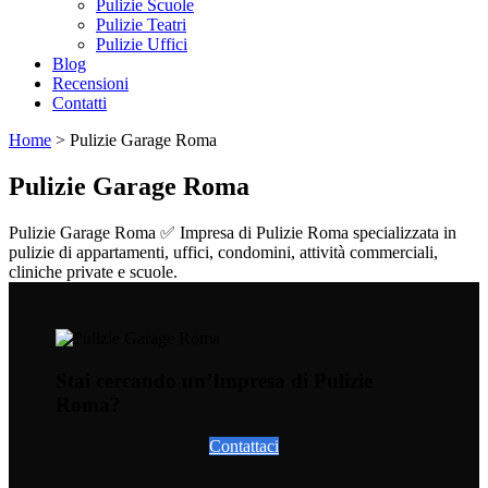
Pulizie Scuole
Pulizie Teatri
Pulizie Uffici
Blog
Recensioni
Contatti
Home
>
Pulizie Garage Roma
Pulizie Garage Roma
Pulizie Garage Roma ✅ Impresa di Pulizie Roma specializzata in
pulizie di appartamenti, uffici, condomini, attività commerciali,
cliniche private e scuole.
Stai cercando un’Impresa di Pulizie
Roma?
Contattaci