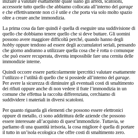
iniziare a valutare esattamente quale siano gli arredi, scatoloni,
accessorie tutto quello che abbiamo collocata all’interno del
garage
e che effettivamente non ci è utile e che porta via solo molto spazio
oltre a creare anche immondizia.
La prima cosa da fare quindi è quella di eseguire una suddivisione di
quello che dobbiamo tenere quello che si deve buttare. Gli uomini
possono avere maggiore difficoltà perché, quando hanno degli
hobby
oppure tendono ad essere degli accumulatori seriali, pensando
che giorno andranno a utilizzare quella cosa che è rotta o comunque
che può essere recuperata, diventa impossibile fare una cernita delle
immondizie interne.
Quindi occorre essere particolarmente ipercritici valutare esattamente
l’utilizzo e l’utilità di quello che si possiede all’interno del
garage
.
Per avere la sicurezza di diminuire gli eventuali costi di smaltimento
dei rifiuti oppure anche di non vedere il frate l’immondizia in un
comune che effettua la raccolta differenziata, cerchiamo di
suddividere i materiali in diversi scatoloni.
Per quanto riguarda gli elementi che possono essere elettronici
oppure di metallo, ci sono addirittura delle aziende che possono
essere interessate all’acquisto di quest’immondizie. Tuttavia, se
parliamo di una quantità irrisoria, la cosa migliore è quella di portare
il tutto in un’isola ecologica che offre costi di smaltimento zero.