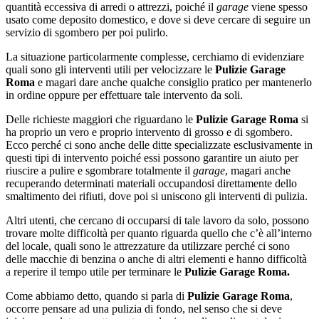
quantità eccessiva di arredi o attrezzi, poiché il
garage
viene spesso
usato come deposito domestico, e dove si deve cercare di seguire un
servizio di sgombero per poi pulirlo.
La situazione particolarmente complesse, cerchiamo di evidenziare
quali sono gli interventi utili per velocizzare le
Pulizie Garage
Roma
e magari dare anche qualche consiglio pratico per mantenerlo
in ordine oppure per effettuare tale intervento da soli.
Delle richieste maggiori che riguardano le
Pulizie Garage Roma
si
ha proprio un vero e proprio intervento di grosso e di sgombero.
Ecco perché ci sono anche delle ditte specializzate esclusivamente in
questi tipi di intervento poiché essi possono garantire un aiuto per
riuscire a pulire e sgombrare totalmente il
garage
, magari anche
recuperando determinati materiali occupandosi direttamente dello
smaltimento dei rifiuti, dove poi si uniscono gli interventi di pulizia.
Altri utenti, che cercano di occuparsi di tale lavoro da solo, possono
trovare molte difficoltà per quanto riguarda quello che c’è all’interno
del locale, quali sono le attrezzature da utilizzare perché ci sono
delle macchie di benzina o anche di altri elementi e hanno difficoltà
a reperire il tempo utile per terminare le
Pulizie Garage Roma.
Come abbiamo detto, quando si parla di
Pulizie Garage Roma
,
occorre pensare ad una pulizia di fondo, nel senso che si deve