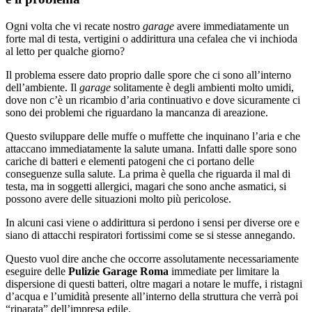
Ogni volta che vi recate nostro
garage
avere immediatamente un
forte mal di testa, vertigini o addirittura una cefalea che vi inchioda
al letto per qualche giorno?
Il problema essere dato proprio dalle spore che ci sono all’interno
dell’ambiente. Il
garage
solitamente è degli ambienti molto umidi,
dove non c’è un ricambio d’aria continuativo e dove sicuramente ci
sono dei problemi che riguardano la mancanza di areazione.
Questo sviluppare delle muffe o muffette che inquinano l’aria e che
attaccano immediatamente la salute umana. Infatti dalle spore sono
cariche di batteri e elementi patogeni che ci portano delle
conseguenze sulla salute. La prima è quella che riguarda il mal di
testa, ma in soggetti allergici, magari che sono anche asmatici, si
possono avere delle situazioni molto più pericolose.
In alcuni casi viene o addirittura si perdono i sensi per diverse ore e
siano di attacchi respiratori fortissimi come se si stesse annegando.
Questo vuol dire anche che occorre assolutamente necessariamente
eseguire delle
Pulizie Garage Roma
immediate per limitare la
dispersione di questi batteri, oltre magari a notare le muffe, i ristagni
d’acqua e l’umidità presente all’interno della struttura che verrà poi
“riparata” dell’impresa edile.