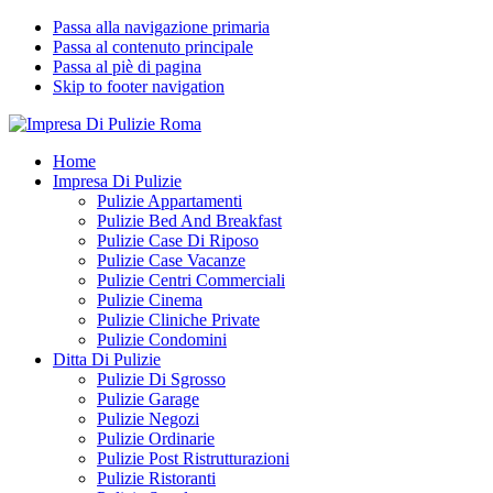
Passa alla navigazione primaria
Passa al contenuto principale
Passa al piè di pagina
Skip to footer navigation
Impresa Di Pulizie Roma
✅ Abitazioni e Attività Commerciali
Home
Impresa Di Pulizie
Pulizie Appartamenti
Pulizie Bed And Breakfast
Pulizie Case Di Riposo
Pulizie Case Vacanze
Pulizie Centri Commerciali
Pulizie Cinema
Pulizie Cliniche Private
Pulizie Condomini
Ditta Di Pulizie
Pulizie Di Sgrosso
Pulizie Garage
Pulizie Negozi
Pulizie Ordinarie
Pulizie Post Ristrutturazioni
Pulizie Ristoranti