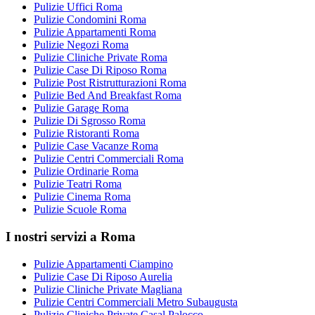
Pulizie Uffici Roma
Pulizie Condomini Roma
Pulizie Appartamenti Roma
Pulizie Negozi Roma
Pulizie Cliniche Private Roma
Pulizie Case Di Riposo Roma
Pulizie Post Ristrutturazioni Roma
Pulizie Bed And Breakfast Roma
Pulizie Garage Roma
Pulizie Di Sgrosso Roma
Pulizie Ristoranti Roma
Pulizie Case Vacanze Roma
Pulizie Centri Commerciali Roma
Pulizie Ordinarie Roma
Pulizie Teatri Roma
Pulizie Cinema Roma
Pulizie Scuole Roma
I nostri servizi a Roma
Pulizie Appartamenti Ciampino
Pulizie Case Di Riposo Aurelia
Pulizie Cliniche Private Magliana
Pulizie Centri Commerciali Metro Subaugusta
Pulizie Cliniche Private Casal Palocco