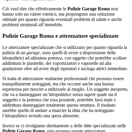
Ciò vuol dire che effettivamente le
Pulizie Garage Roma
non
hanno solo un valore estetico, ma propongono una soluzione
ottimale per quanto riguarda eventuali problemi di salute e anche
problemi strutturali all’immobile.
Pulizie Garage Roma e attrezzature specializzate
Le attrezzature specializzate che si utilizzano per quanto riguarda la
pulizia di un
garage
, sono quelli di avere a disposizione delle
idropulitrici ad altissima potenza, con oggetto che potrebbe scollare
addirittura le piastrelle, dei vaporizzatori e vaporelle ad alta
gradazione oltre ad avere degli ispiratori e asciuga attrici immediate.
Si tratta di attrezzature realmente professionali che possono essere
tranquillamente noleggiati, ma che occorre anche una buona
esperienza per riuscire a utilizzarle al meglio. Un soggetto inesperto,
che va a danneggiare un’idropulitrice senza sapere quale sia il
soggetto e la potenza che essa possiede, potrebbe farsi male e
addirittura danneggiare totalmente questa struttura. Il risultato
sarebbe quello di andare a risarcire la ditta che ha noleggiato
l’idropulitrice avendo una spesa abnorme.
Invece se ci rivolgiamo direttamente a delle ditte specializzate nelle
Pulizie Garage Roma
, essi avranno queste attrezzature