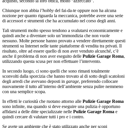
acquisto, secondo la loro ottica, molto “azzeccato”.
Chiunque non abbia
l’hobby
del fai-da-te oppure non ha alcuna
nozione per quanto riguarda la meccanica, potrebbe avere una serie
di accessori e strumenti che ha accumulato nel corso degli anni.
Tali strumenti molto spesso tendono a svalutarsi economicamente e
quindi anche a diventare solo un’immondizia che non vuole
nessuno. Molte persone hanno provato a vendere direttamente questi
strumenti su Internet nelle tante piattaforme di vendita tra privati. Il
risultato, oltre ad essere quello di non aver venduto alcunché, c’è
anche il problema di non aver eseguito delle
Pulizie Garage Roma
,
utilizzando questa scusa per non effettuare l’intervento.
In secondo luogo, ci sono quelli che sono rimasti totalmente
sconvolti dalla sporcizia che hanno trovato al di sotto degli scatoloni
degli arredi che avevano deposti in
garage
, preferendo collocare
nuovamente il tutto all’interno dell’ambiente senza pulire nemmeno
con una semplice scopa.
In effetti le curiosità che ruotano attorno alle
Pulizie Garage Roma
sono infinite, ma quando si deve eseguire una pulizia è opportuno
affidarsi a delle ditte specializzate nelle
Pulizie Garage Roma
e
quindi cercare di valutare tutti i pro e i contro.
Se avete un ambiente che è stato utilizzato anche per scopi