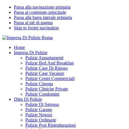
Passa alla navigazione primaria
Passa al contenuto principale
Passa alla barra laterale primaria
Passa al piè di pagina
Skip to footer navigation
Impresa Di Pulizie Roma
✅ Abitazioni e Attività Commerciali
Home
Impresa Di Pulizie
Pulizie Appartamenti
Pulizie Bed And Breakfast
Pulizie Case Di Riposo
Pulizie Case Vacanze
Pulizie Centri Commerciali
Pulizie Cinema
Pulizie Cliniche Private
Pulizie Condomini
Ditta Di Pulizie
Pulizie Di Sgrosso
Pulizie Garage
Pulizie Negozi
Pulizie Ordinarie
Pulizie Post Ristrutturazioni