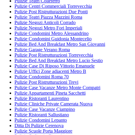
Pulizie Teatri Colleferro
Pulizie Centri Commerciali Torrevecchia
Pulizie Post Ristrutturazioni Due Ponti
Pulizie Teatri Piazza Mazzini Roma
Pulizie Negozi Anticoli Corrado
Pulizie Negozi Metro Fori Imperiali
Pulizie Condomini Metro Alessandrino
Pulizie Condomini Guidonia Montecelio
Pulizie Bed And Breakfast Metro San Giovanni
Pulizie Garage Verano Roma
Pulizie Post Ristrutturazioni Torrevecchia
Pulizie Bed And Breakfast Metro Lucio Sestio
Pulizie Case Di Riposo Vittorio Emanuele
Pulizie Uffici Zone adiacenti Metro B
Pulizie Condomini Roma 70
Pulizie Post Ristrutturazioni Trevi
Pulizie Case Vacanze Metro Monte Compatri
Pulizie Appartamenti Pineta Sacchetti
Pulizie Ristoranti Laurentino
Pulizie Cliniche Private Camerata Nuova
Pulizie Case Vacanze Ciampino
Pulizie Ristoranti Sallustiano
Pulizie Condomini Lepanto
Ditta Di Pulizie Cerenova
Pulizie Scuole Porta Maggiore