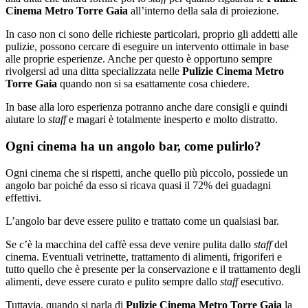
Cinema Metro Torre Gaia
all’interno della sala di proiezione.
In caso non ci sono delle richieste particolari, proprio gli addetti alle
pulizie, possono cercare di eseguire un intervento ottimale in base
alle proprie esperienze. Anche per questo è opportuno sempre
rivolgersi ad una ditta specializzata nelle
Pulizie Cinema Metro
Torre Gaia
quando non si sa esattamente cosa chiedere.
In base alla loro esperienza potranno anche dare consigli e quindi
aiutare lo
staff
e magari è totalmente inesperto e molto distratto.
Ogni cinema ha un angolo bar, come pulirlo?
Ogni cinema che si rispetti, anche quello più piccolo, possiede un
angolo bar poiché da esso si ricava quasi il 72% dei guadagni
effettivi.
L’angolo bar deve essere pulito e trattato come un qualsiasi bar.
Se c’è la macchina del caffè essa deve venire pulita dallo
staff
del
cinema. Eventuali vetrinette, trattamento di alimenti, frigoriferi e
tutto quello che è presente per la conservazione e il trattamento degli
alimenti, deve essere curato e pulito sempre dallo
staff
esecutivo.
Tuttavia, quando si parla di
Pulizie Cinema Metro Torre Gaia
la