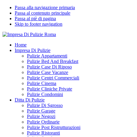
Passa alla navigazione primaria
Passa al contenuto principale
Passa al piè di pagina
Skip to footer navigation
Impresa Di Pulizie Roma
✅ Abitazioni e Attività Commerciali
Home
Impresa Di Pulizie
Pulizie Appartamenti
Pulizie Bed And Breakfast
Pulizie Case Di Riposo
Pulizie Case Vacanze
Pulizie Centri Commerciali
Pulizie Cinema
Pulizie Cliniche Private
Pulizie Condomini
Ditta Di Pulizie
Pulizie Di Sgrosso
Pulizie Garage
Pulizie Negozi
Pulizie Ordinarie
Pulizie Post Ristrutturazioni
Pulizie Ristoranti