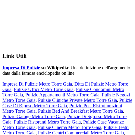
Link Utili
Impresa Di Pulizie
su Wikipedia
: Una definizione dell'argomento
data dalla famosa enciclopedia on line.
Impresa Di Pulizie Metro Torre Gaia
,
Ditta Di Pulizie Metro Torre
Gaia
,
Pulizie Uffici Metro Torre Gaia
,
Pulizie Condomini Metro
Torre Gaia
,
Pulizie Appartamenti Metro Torre Gaia
,
Pulizie Negozi
Metro Torre Gaia
,
Pulizie Cliniche Private Metro Torre Gaia
,
Pulizie
Case Di Riposo Metro Torre Gaia
,
Pulizie Post Ristrutturazioni
Metro Torre Gaia
,
Pulizie Bed And Breakfast Metro Torre Gaia
,
Pulizie Garage Metro Torre Gaia
,
Pulizie Di Sgrosso Metro Torre
Gaia
,
Pulizie Ristoranti Metro Torre Gaia
,
Pulizie Case Vacanze
Metro Torre Gaia
,
Pulizie Cinema Metro Torre Gaia
,
Pulizie Teatri
Metro Torre Gaia
,
Pulizie Centri Commerciali Metro Torre Gaia
,