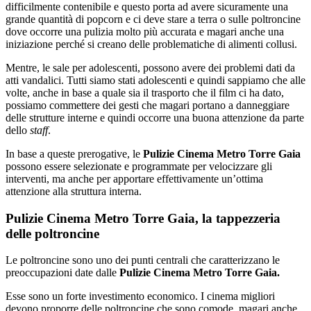
difficilmente contenibile e questo porta ad avere sicuramente una
grande quantità di popcorn e ci deve stare a terra o sulle poltroncine
dove occorre una pulizia molto più accurata e magari anche una
iniziazione perché si creano delle problematiche di alimenti collusi.
Mentre, le sale per adolescenti, possono avere dei problemi dati da
atti vandalici. Tutti siamo stati adolescenti e quindi sappiamo che alle
volte, anche in base a quale sia il trasporto che il film ci ha dato,
possiamo commettere dei gesti che magari portano a danneggiare
delle strutture interne e quindi occorre una buona attenzione da parte
dello
staff
.
In base a queste prerogative, le
Pulizie Cinema Metro Torre Gaia
possono essere selezionate e programmate per velocizzare gli
interventi, ma anche per apportare effettivamente un’ottima
attenzione alla struttura interna.
Pulizie Cinema Metro Torre Gaia, la tappezzeria
delle poltroncine
Le poltroncine sono uno dei punti centrali che caratterizzano le
preoccupazioni date dalle
Pulizie Cinema Metro Torre Gaia.
Esse sono un forte investimento economico. I cinema migliori
devono proporre delle poltroncine che sono comode, magari anche