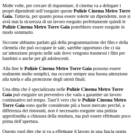
Molte volte, per cercare di risparmiare, il cinema va a delegare i
propri dipendenti nell’eseguire queste
Pulizie Cinema Metro Torre
Gaia.
Tuttavia, per quanto possa essere solerte un dipendente, non si
avrà mai la sicurezza di un lavoro eseguito perfettamente quindi le
Pulizie Cinema Metro Torre Gaia
potrebbero essere eseguite in
modo sommario.
Siccome abbiamo parlato già della programmazione dei film e della
clientela che può occupare le sale, sarebbe opportuno che ci sia
un’attenzione proprio nelle sale dove vengono trasmessi i film per
bambini o anche per gli adolescenti.
Alla fine le
Pulizie Cinema Metro Torre Gaia
possono essere
realmente molto semplici, ma occorre sempre una buona attenzione
alla tutela e alla protezione degli utenti finali.
Una ditta che è specializzata nelle
Pulizie Cinema Metro Torre
Gaia
può eseguire un preventivo che vada a garantire un lavoro
continuativo nel tempo. Tant’è vero che le
Pulizie Cinema Metro
Torre Gaia
sono quelle considerate più a buon mercato perché, a
differenza dei ristoranti, non è necessario eseguire una pulizia
approfondita a chiusura della struttura, ma può essere effettuato poco
prima dell’apertura.
Questo vuol dire che si va a effettuare il lavoro in una fascia oraria