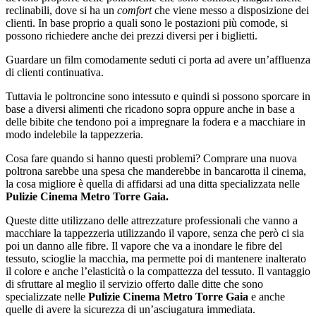
reclinabili, dove si ha un
comfort
che viene messo a disposizione dei
clienti. In base proprio a quali sono le postazioni più comode, si
possono richiedere anche dei prezzi diversi per i biglietti.
Guardare un film comodamente seduti ci porta ad avere un’affluenza
di clienti continuativa.
Tuttavia le poltroncine sono intessuto e quindi si possono sporcare in
base a diversi alimenti che ricadono sopra oppure anche in base a
delle bibite che tendono poi a impregnare la fodera e a macchiare in
modo indelebile la tappezzeria.
Cosa fare quando si hanno questi problemi? Comprare una nuova
poltrona sarebbe una spesa che manderebbe in bancarotta il cinema,
la cosa migliore è quella di affidarsi ad una ditta specializzata nelle
Pulizie Cinema Metro Torre Gaia.
Queste ditte utilizzano delle attrezzature professionali che vanno a
macchiare la tappezzeria utilizzando il vapore, senza che però ci sia
poi un danno alle fibre. Il vapore che va a inondare le fibre del
tessuto, scioglie la macchia, ma permette poi di mantenere inalterato
il colore e anche l’elasticità o la compattezza del tessuto. Il vantaggio
di sfruttare al meglio il servizio offerto dalle ditte che sono
specializzate nelle
Pulizie Cinema Metro Torre Gaia
e anche
quelle di avere la sicurezza di un’asciugatura immediata.