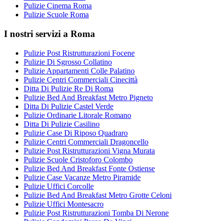
Pulizie Cinema Roma
Pulizie Scuole Roma
I nostri servizi a Roma
Pulizie Post Ristrutturazioni Focene
Pulizie Di Sgrosso Collatino
Pulizie Appartamenti Colle Palatino
Pulizie Centri Commerciali Cinecittà
Ditta Di Pulizie Re Di Roma
Pulizie Bed And Breakfast Metro Pigneto
Ditta Di Pulizie Castel Verde
Pulizie Ordinarie Litorale Romano
Ditta Di Pulizie Casilino
Pulizie Case Di Riposo Quadraro
Pulizie Centri Commerciali Dragoncello
Pulizie Post Ristrutturazioni Vigna Murata
Pulizie Scuole Cristoforo Colombo
Pulizie Bed And Breakfast Fonte Ostiense
Pulizie Case Vacanze Metro Piramide
Pulizie Uffici Corcolle
Pulizie Bed And Breakfast Metro Grotte Celoni
Pulizie Uffici Montesacro
Pulizie Post Ristrutturazioni Tomba Di Nerone