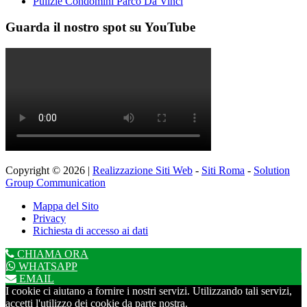
Pulizie Condomini Parco Da Vinci
Guarda il nostro spot su YouTube
Copyright © 2026 |
Realizzazione Siti Web
-
Siti Roma
-
Solution
Group Communication
Mappa del Sito
Privacy
Richiesta di accesso ai dati
CHIAMA ORA
WHATSAPP
EMAIL
I cookie ci aiutano a fornire i nostri servizi. Utilizzando tali servizi,
accetti l'utilizzo dei cookie da parte nostra.