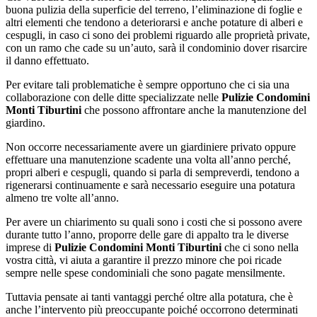
buona pulizia della superficie del terreno, l’eliminazione di foglie e
altri elementi che tendono a deteriorarsi e anche potature di alberi e
cespugli, in caso ci sono dei problemi riguardo alle proprietà private,
con un ramo che cade su un’auto, sarà il condominio dover risarcire
il danno effettuato.
Per evitare tali problematiche è sempre opportuno che ci sia una
collaborazione con delle ditte specializzate nelle
Pulizie Condomini
Monti Tiburtini
che possono affrontare anche la manutenzione del
giardino.
Non occorre necessariamente avere un giardiniere privato oppure
effettuare una manutenzione scadente una volta all’anno perché,
propri alberi e cespugli, quando si parla di sempreverdi, tendono a
rigenerarsi continuamente e sarà necessario eseguire una potatura
almeno tre volte all’anno.
Per avere un chiarimento su quali sono i costi che si possono avere
durante tutto l’anno, proporre delle gare di appalto tra le diverse
imprese di
Pulizie Condomini Monti Tiburtini
che ci sono nella
vostra città, vi aiuta a garantire il prezzo minore che poi ricade
sempre nelle spese condominiali che sono pagate mensilmente.
Tuttavia pensate ai tanti vantaggi perché oltre alla potatura, che è
anche l’intervento più preoccupante poiché occorrono determinati