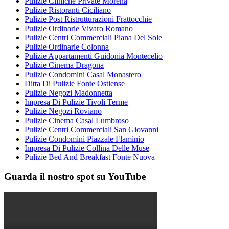
Pulizie Cliniche Private Morena
Pulizie Ristoranti Ciciliano
Pulizie Post Ristrutturazioni Frattocchie
Pulizie Ordinarie Vivaro Romano
Pulizie Centri Commerciali Piana Del Sole
Pulizie Ordinarie Colonna
Pulizie Appartamenti Guidonia Montecelio
Pulizie Cinema Dragona
Pulizie Condomini Casal Monastero
Ditta Di Pulizie Fonte Ostiense
Pulizie Negozi Madonnetta
Impresa Di Pulizie Tivoli Terme
Pulizie Negozi Roviano
Pulizie Cinema Casal Lumbroso
Pulizie Centri Commerciali San Giovanni
Pulizie Condomini Piazzale Flaminio
Impresa Di Pulizie Collina Delle Muse
Pulizie Bed And Breakfast Fonte Nuova
Guarda il nostro spot su YouTube