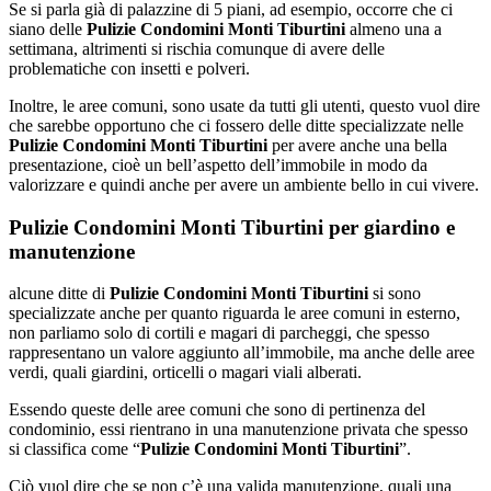
Se si parla già di palazzine di 5 piani, ad esempio, occorre che ci
siano delle
Pulizie Condomini Monti Tiburtini
almeno una a
settimana, altrimenti si rischia comunque di avere delle
problematiche con insetti e polveri.
Inoltre, le aree comuni, sono usate da tutti gli utenti, questo vuol dire
che sarebbe opportuno che ci fossero delle ditte specializzate nelle
Pulizie Condomini Monti Tiburtini
per avere anche una bella
presentazione, cioè un bell’aspetto dell’immobile in modo da
valorizzare e quindi anche per avere un ambiente bello in cui vivere.
Pulizie Condomini Monti Tiburtini per giardino e
manutenzione
alcune ditte di
Pulizie Condomini Monti Tiburtini
si sono
specializzate anche per quanto riguarda le aree comuni in esterno,
non parliamo solo di cortili e magari di parcheggi, che spesso
rappresentano un valore aggiunto all’immobile, ma anche delle aree
verdi, quali giardini, orticelli o magari viali alberati.
Essendo queste delle aree comuni che sono di pertinenza del
condominio, essi rientrano in una manutenzione privata che spesso
si classifica come “
Pulizie Condomini Monti Tiburtini
”.
Ciò vuol dire che se non c’è una valida manutenzione, quali una