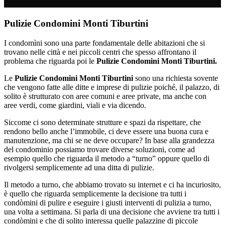
Pulizie Condomini Monti Tiburtini
I condomìni sono una parte fondamentale delle abitazioni che si
trovano nelle città e nei piccoli centri che spesso affrontano il
problema che riguarda poi le
Pulizie Condomini Monti Tiburtini.
Le
Pulizie Condomini Monti Tiburtini
sono una richiesta sovente
che vengono fatte alle ditte e imprese di pulizie poiché, il palazzo, di
solito è strutturato con aree comuni e aree private, ma anche con
aree verdi, come giardini, viali e via dicendo.
Siccome ci sono determinate strutture e spazi da rispettare, che
rendono bello anche l’immobile, ci deve essere una buona cura e
manutenzione, ma chi se ne deve occupare? In base alla grandezza
del condominio possiamo trovare diverse soluzioni, come ad
esempio quello che riguarda il metodo a “turno” oppure quello di
rivolgersi semplicemente ad una ditta di pulizie.
Il metodo a turno, che abbiamo trovato su internet e ci ha incuriosito,
è quello che riguarda semplicemente la decisione tra tutti i
condòmini di pulire e eseguire i giusti interventi di pulizia a turno,
una volta a settimana. Si parla di una decisione che avviene tra tutti i
condòmini e che di solito interessa quelle palazzine di piccole