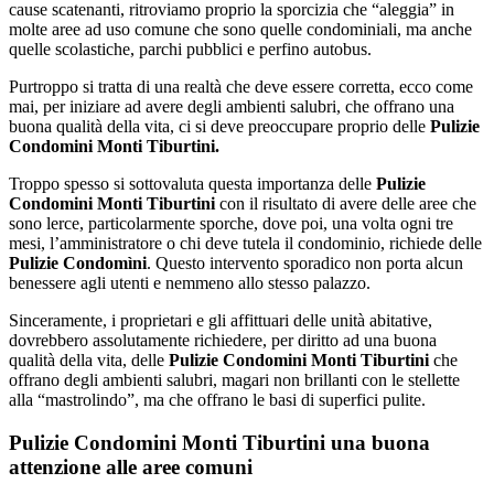
cause scatenanti, ritroviamo proprio la sporcizia che “aleggia” in
molte aree ad uso comune che sono quelle condominiali, ma anche
quelle scolastiche, parchi pubblici e perfino autobus.
Purtroppo si tratta di una realtà che deve essere corretta, ecco come
mai, per iniziare ad avere degli ambienti salubri, che offrano una
buona qualità della vita, ci si deve preoccupare proprio delle
Pulizie
Condomini Monti Tiburtini.
Troppo spesso si sottovaluta questa importanza delle
Pulizie
Condomini Monti Tiburtini
con il risultato di avere delle aree che
sono lerce, particolarmente sporche, dove poi, una volta ogni tre
mesi, l’amministratore o chi deve tutela il condominio, richiede delle
Pulizie Condomìni
. Questo intervento sporadico non porta alcun
benessere agli utenti e nemmeno allo stesso palazzo.
Sinceramente, i proprietari e gli affittuari delle unità abitative,
dovrebbero assolutamente richiedere, per diritto ad una buona
qualità della vita, delle
Pulizie Condomini Monti Tiburtini
che
offrano degli ambienti salubri, magari non brillanti con le stellette
alla “mastrolindo”, ma che offrano le basi di superfici pulite.
Pulizie Condomini Monti Tiburtini una buona
attenzione alle aree comuni