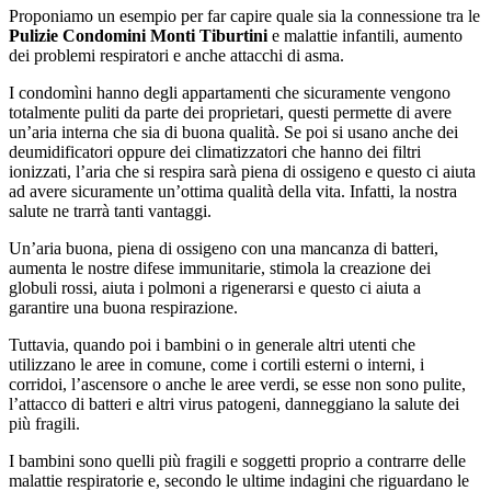
Proponiamo un esempio per far capire quale sia la connessione tra le
Pulizie Condomini Monti Tiburtini
e malattie infantili, aumento
dei problemi respiratori e anche attacchi di asma.
I condomìni hanno degli appartamenti che sicuramente vengono
totalmente puliti da parte dei proprietari, questi permette di avere
un’aria interna che sia di buona qualità. Se poi si usano anche dei
deumidificatori oppure dei climatizzatori che hanno dei filtri
ionizzati, l’aria che si respira sarà piena di ossigeno e questo ci aiuta
ad avere sicuramente un’ottima qualità della vita. Infatti, la nostra
salute ne trarrà tanti vantaggi.
Un’aria buona, piena di ossigeno con una mancanza di batteri,
aumenta le nostre difese immunitarie, stimola la creazione dei
globuli rossi, aiuta i polmoni a rigenerarsi e questo ci aiuta a
garantire una buona respirazione.
Tuttavia, quando poi i bambini o in generale altri utenti che
utilizzano le aree in comune, come i cortili esterni o interni, i
corridoi, l’ascensore o anche le aree verdi, se esse non sono pulite,
l’attacco di batteri e altri virus patogeni, danneggiano la salute dei
più fragili.
I bambini sono quelli più fragili e soggetti proprio a contrarre delle
malattie respiratorie e, secondo le ultime indagini che riguardano le