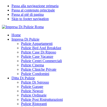
Passa alla navigazione primaria
Passa al contenuto principale
Passa al piè di pagina
Skip to footer navigation
Impresa Di Pulizie Roma
✅ Abitazioni e Attività Commerciali
Home
Impresa Di Pulizie
Pulizie Appartamenti
Pulizie Bed And Breakfast
Pulizie Case Di Riposo
Pulizie Case Vacanze
Pulizie Centri Commerciali
Pulizie Cinema
Pulizie Cliniche Private
Pulizie Condomini
Ditta Di Pulizie
Pulizie Di Sgrosso
Pulizie Garage
Pulizie Negozi
Pulizie Ordinarie
Pulizie Post Ristrutturazioni
Pulizie Ristoranti