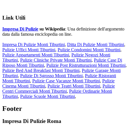
Link Utili
Impresa Di Pulizie
su Wikipedia
: Una definizione dell'argomento
data dalla famosa enciclopedia on line.
Impresa Di Pulizie Monti Tiburtini
,
Ditta Di Pulizie Monti Tiburtini
,
Pulizie Uffici Monti Tiburtini
,
Pulizie Condomini Monti Tiburtini
,
Pulizie Appartamenti Monti Tiburtini
,
Pulizie Negozi Monti
Tiburtini
,
Pulizie Cliniche Private Monti Tiburtini
,
Pulizie Case Di
Riposo Monti Tiburtini
,
Pulizie Post Ristrutturazioni Monti Tiburtini
,
Pulizie Bed And Breakfast Monti Tiburtini
,
Pulizie Garage Monti
Tiburtini
,
Pulizie Di Sgrosso Monti Tiburtini
,
Pulizie Ristoranti
Monti Tiburtini
,
Pulizie Case Vacanze Monti Tiburtini
,
Pulizie
Cinema Monti Tiburtini
,
Pulizie Teatri Monti Tiburtini
,
Pulizie
Centri Commerciali Monti Tiburtini
,
Pulizie Ordinarie Monti
Tiburtini
,
Pulizie Scuole Monti Tiburtini
,
Footer
Impresa Di Pulizie Roma