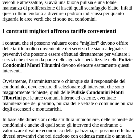
veicoli e attrezzature, si avrà una buona pulizia e una totale
mancanza di proliferazione di insetti quali scarafaggio blatte. Infatti
questi ultimi tendono a divenire i padroni indiscussi per quanto
riguarda le aree verdi che ci sono nei condomìni.
I contratti migliori offrono tariffe convenienti
i contratti che si possono valutare come “migliori” devono offrire
delle tariffe molto convenienti e dei servizi che siano adeguate. I
preventivi che possono essere effettuati direttamente per valutare i
servizi che ci sono da parte delle agenzie specializzate nelle
Pulizie
Condomini Monti Tiburtini
devono elencare esattamente questi
interventi.
Ovviamente, l’amministratore o chiunque sia il responsabile del
condominio, deve cercare di selezionare gli interventi che sono
maggiormente richieste, quali delle
Pulizie Condomini Monti
Tiburtini
per le aree comuni, interne ed esterne, eventuale
manutenzione del giardino, pulizia delle vetrate o comunque pulizia
degli ascensori e montacarichi.
In base alle dimensioni della struttura immobiliare, delle richieste dei
condòmini e anche di quali sono gli interventi che andranno a
valorizzare il valore economico della palazzina, si possono effettuare
diversi preventivi che poi ricadono con cadenza mensile o annuale.