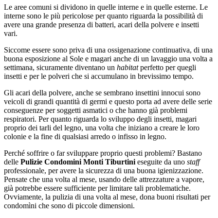
Le aree comuni si dividono in quelle interne e in quelle esterne. Le
interne sono le più pericolose per quanto riguarda la possibilità di
avere una grande presenza di batteri, acari della polvere e insetti
vari.
Siccome essere sono priva di una ossigenazione continuativa, di una
buona esposizione al Sole e magari anche di un lavaggio una volta a
settimana, sicuramente diventano un
habitat
perfetto per quegli
insetti e per le polveri che si accumulano in brevissimo tempo.
Gli acari della polvere, anche se sembrano insettini innocui sono
veicoli di grandi quantità di germi e questo porta ad avere delle serie
conseguenze per soggetti asmatici o che hanno già problemi
respiratori. Per quanto riguarda lo sviluppo degli insetti, magari
proprio dei tarli del legno, una volta che iniziano a creare le loro
colonie e la fine di qualsiasi arredo o infisso in legno.
Perché soffrire o far sviluppare proprio questi problemi? Bastano
delle
Pulizie Condomini Monti Tiburtini
eseguite da uno
staff
professionale, per avere la sicurezza di una buona igienizzazione.
Pensate che una volta al mese, usando delle attrezzature a vapore,
già potrebbe essere sufficiente per limitare tali problematiche.
Ovviamente, la pulizia di una volta al mese, dona buoni risultati per
condomìni che sono di piccole dimensioni.