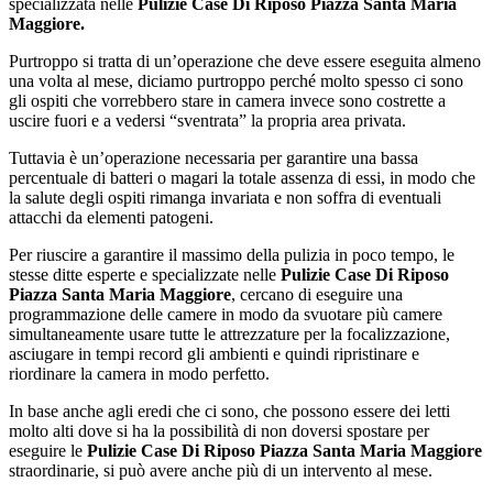
specializzata nelle
Pulizie Case Di Riposo Piazza Santa Maria
Maggiore.
Purtroppo si tratta di un’operazione che deve essere eseguita almeno
una volta al mese, diciamo purtroppo perché molto spesso ci sono
gli ospiti che vorrebbero stare in camera invece sono costrette a
uscire fuori e a vedersi “sventrata” la propria area privata.
Tuttavia è un’operazione necessaria per garantire una bassa
percentuale di batteri o magari la totale assenza di essi, in modo che
la salute degli ospiti rimanga invariata e non soffra di eventuali
attacchi da elementi patogeni.
Per riuscire a garantire il massimo della pulizia in poco tempo, le
stesse ditte esperte e specializzate nelle
Pulizie Case Di Riposo
Piazza Santa Maria Maggiore
, cercano di eseguire una
programmazione delle camere in modo da svuotare più camere
simultaneamente usare tutte le attrezzature per la focalizzazione,
asciugare in tempi record gli ambienti e quindi ripristinare e
riordinare la camera in modo perfetto.
In base anche agli eredi che ci sono, che possono essere dei letti
molto alti dove si ha la possibilità di non doversi spostare per
eseguire le
Pulizie Case Di Riposo Piazza Santa Maria Maggiore
straordinarie, si può avere anche più di un intervento al mese.