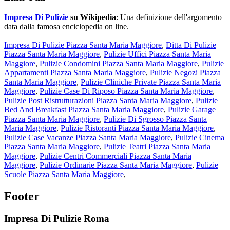
Impresa Di Pulizie
su Wikipedia
: Una definizione dell'argomento
data dalla famosa enciclopedia on line.
Impresa Di Pulizie Piazza Santa Maria Maggiore
,
Ditta Di Pulizie
Piazza Santa Maria Maggiore
,
Pulizie Uffici Piazza Santa Maria
Maggiore
,
Pulizie Condomini Piazza Santa Maria Maggiore
,
Pulizie
Appartamenti Piazza Santa Maria Maggiore
,
Pulizie Negozi Piazza
Santa Maria Maggiore
,
Pulizie Cliniche Private Piazza Santa Maria
Maggiore
,
Pulizie Case Di Riposo Piazza Santa Maria Maggiore
,
Pulizie Post Ristrutturazioni Piazza Santa Maria Maggiore
,
Pulizie
Bed And Breakfast Piazza Santa Maria Maggiore
,
Pulizie Garage
Piazza Santa Maria Maggiore
,
Pulizie Di Sgrosso Piazza Santa
Maria Maggiore
,
Pulizie Ristoranti Piazza Santa Maria Maggiore
,
Pulizie Case Vacanze Piazza Santa Maria Maggiore
,
Pulizie Cinema
Piazza Santa Maria Maggiore
,
Pulizie Teatri Piazza Santa Maria
Maggiore
,
Pulizie Centri Commerciali Piazza Santa Maria
Maggiore
,
Pulizie Ordinarie Piazza Santa Maria Maggiore
,
Pulizie
Scuole Piazza Santa Maria Maggiore
,
Footer
Impresa Di Pulizie Roma