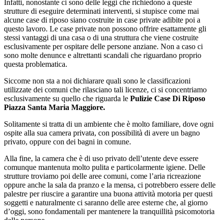
Infatti, nonostante ci sono delle leggi che richiedono a queste
strutture di eseguire determinati interventi, si stupisce come mai
alcune case di riposo siano costruite in case private adibite poi a
questo lavoro. Le case private non possono offrire esattamente gli
stessi vantaggi di una casa o di una struttura che viene costruite
esclusivamente per ospitare delle persone anziane. Non a caso ci
sono molte denunce e altrettanti scandali che riguardano proprio
questa problematica.
Siccome non sta a noi dichiarare quali sono le classificazioni
utilizzate dei comuni che rilasciano tali licenze, ci si concentriamo
esclusivamente su quello che riguarda le
Pulizie Case Di Riposo
Piazza Santa Maria Maggiore.
Solitamente si tratta di un ambiente che è molto familiare, dove ogni
ospite alla sua camera privata, con possibilità di avere un bagno
privato, oppure con dei bagni in comune.
Alla fine, la camera che è di uso privato dell’utente deve essere
comunque mantenuta molto pulita e particolarmente igiene. Delle
strutture troviamo poi delle aree comuni, come l’aria ricreazione
oppure anche la sala da pranzo e la mensa, ci potrebbero essere delle
palestre per riuscire a garantire una buona attività motoria per questi
soggetti e naturalmente ci saranno delle aree esterne che, al giorno
d’oggi, sono fondamentali per mantenere la tranquillità psicomotoria