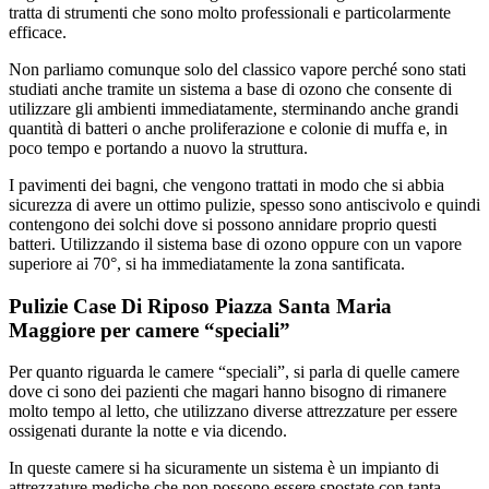
tratta di strumenti che sono molto professionali e particolarmente
efficace.
Non parliamo comunque solo del classico vapore perché sono stati
studiati anche tramite un sistema a base di ozono che consente di
utilizzare gli ambienti immediatamente, sterminando anche grandi
quantità di batteri o anche proliferazione e colonie di muffa e, in
poco tempo e portando a nuovo la struttura.
I pavimenti dei bagni, che vengono trattati in modo che si abbia
sicurezza di avere un ottimo pulizie, spesso sono antiscivolo e quindi
contengono dei solchi dove si possono annidare proprio questi
batteri. Utilizzando il sistema base di ozono oppure con un vapore
superiore ai 70°, si ha immediatamente la zona santificata.
Pulizie Case Di Riposo Piazza Santa Maria
Maggiore per camere “speciali”
Per quanto riguarda le camere “speciali”, si parla di quelle camere
dove ci sono dei pazienti che magari hanno bisogno di rimanere
molto tempo al letto, che utilizzano diverse attrezzature per essere
ossigenati durante la notte e via dicendo.
In queste camere si ha sicuramente un sistema è un impianto di
attrezzature mediche che non possono essere spostate con tanta