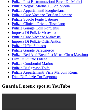
Pulizie Post Ristrutturazioni Parco De Medici
Pulizie Negozi Marina Di San Nicola
Pulizie Appartamenti Borghesiana
Pulizie Case Vacanze Tor San Lorenzo
Pulizie Scuole Fonte Ostiense
Pulizie Cliniche Private Tuscolano
Pulizie Garage Colli Portuensi
Impresa Di Pulizie Vicovaro
Pulizie Case Vacanze Malatesta
Impresa Di Pulizie Ostia Antica
Pulizie Uffici Subiaco
Pulizie Garage Saracinesco
Pulizie Bed And Breakfast Metro Circo Massimo
Ditta Di Pulizie Fidene
Pulizie Condomini Marino
Pulizie Di Sgrosso Tolfa
Pulizie Appartamenti Viale Marconi Roma
Ditta Di Pulizie Tor Pagnotta
Guarda il nostro spot su YouTube