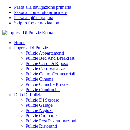
Passa alla navigazione primaria
Passa al contenuto principale
Passa al piè di pagina
Skip to footer navigation
Impresa Di Pulizie Roma
✅ Abitazioni e Attività Commerciali
Home
Impresa Di Pulizie
Pulizie Appartamenti
Pulizie Bed And Breakfast
Pulizie Case Di Riposo
Pulizie Case Vacanze
Pulizie Centri Commerciali
Pulizie Cinema
Pulizie Cliniche Private
Pulizie Condomini
Ditta Di Pulizie
Pulizie Di Sgrosso
Pulizie Garage
Pulizie Negozi
Pulizie Ordinarie
Pulizie Post Ristrutturazioni
Pulizie Ristoranti