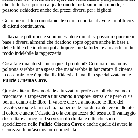
clienti. In base proprio a quali sono le postazioni più comode, si
possono richiedere anche dei prezzi diversi per i biglietti.
Guardare un film comodamente seduti ci porta ad avere un’affluenza
di clienti continuativa.
Tuttavia le poltroncine sono intessuto e quindi si possono sporcare in
base a diversi alimenti che ricadono sopra oppure anche in base a
delle bibite che tendono poi a impregnare la fodera e a macchiare in
modo indelebile la tappezzeria.
Cosa fare quando si hanno questi problemi? Comprare una nuova
poltrona sarebbe una spesa che manderebbe in bancarotta il cinema,
la cosa migliore è quella di affidarsi ad una ditta specializzata nelle
Pulizie Cinema Cave.
Queste ditte utilizzano delle attrezzature professionali che vanno a
macchiare la tappezzeria utilizzando il vapore, senza che però ci sia
poi un danno alle fibre. Il vapore che va a inondare le fibre del
tessuto, scioglie la macchia, ma permette poi di mantenere inalterato
il colore e anche l’elasticità o la compattezza del tessuto. Il vantaggio
di sfruttare al meglio il servizio offerto dalle ditte che sono
specializzate nelle
Pulizie Cinema Cave
e anche quelle di avere la
sicurezza di un’asciugatura immediata.