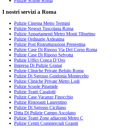
Pulizie Scuole Roma
I nostri servizi a Roma
Pulizie Cinema Metro Termini
Pulizie Negozi Tuscolana Roma
Pulizie Appartamenti Metro Monti Tiburtino
Pulizie Ordinarie Ardeatina
Pulizie Post Ristrutturazioni Prenestina
Pulizie Case Di Riposo Via Del Corso Roma
Pulizie Case Di Riposo Selvotta
Pulizie Uffici Conca D’Oro
Impresa Di Pulizie Granai
Pulizie Cliniche Private Belsito Roma
Pulizie Di Sgrosso Guidonia Montecelio
Pulizie Cliniche Private Metro Lodi
Pulizie Scuole Piramide
Pulizie Teatri Casalotti
Pulizie Case Vacanze Finocchio
Pulizie Ristoranti Laurentino
Pulizie Di Sgrosso Ciciliano
Ditta Di Pulizie Campo Ascolano
Pulizie Teatri Zone adiacenti Metro C
Pulizie Centri Commerciali Graniti