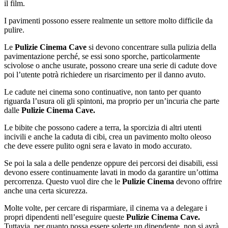
il film.
I pavimenti possono essere realmente un settore molto difficile da
pulire.
Le
Pulizie Cinema Cave
si devono concentrare sulla pulizia della
pavimentazione perché, se essi sono sporche, particolarmente
scivolose o anche usurate, possono creare una serie di cadute dove
poi l’utente potrà richiedere un risarcimento per il danno avuto.
Le cadute nei cinema sono continuative, non tanto per quanto
riguarda l’usura oli gli spintoni, ma proprio per un’incuria che parte
dalle
Pulizie Cinema Cave.
Le bibite che possono cadere a terra, la sporcizia di altri utenti
incivili e anche la caduta di cibi, crea un pavimento molto oleoso
che deve essere pulito ogni sera e lavato in modo accurato.
Se poi la sala a delle pendenze oppure dei percorsi dei disabili, essi
devono essere continuamente lavati in modo da garantire un’ottima
percorrenza. Questo vuol dire che le
Pulizie Cinema
devono offrire
anche una certa sicurezza.
Molte volte, per cercare di risparmiare, il cinema va a delegare i
propri dipendenti nell’eseguire queste
Pulizie Cinema Cave.
Tuttavia, per quanto possa essere solerte un dipendente, non si avrà