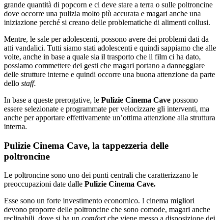
grande quantità di popcorn e ci deve stare a terra o sulle poltroncine
dove occorre una pulizia molto più accurata e magari anche una
iniziazione perché si creano delle problematiche di alimenti collusi.
Mentre, le sale per adolescenti, possono avere dei problemi dati da
atti vandalici. Tutti siamo stati adolescenti e quindi sappiamo che alle
volte, anche in base a quale sia il trasporto che il film ci ha dato,
possiamo commettere dei gesti che magari portano a danneggiare
delle strutture interne e quindi occorre una buona attenzione da parte
dello
staff
.
In base a queste prerogative, le
Pulizie Cinema Cave
possono
essere selezionate e programmate per velocizzare gli interventi, ma
anche per apportare effettivamente un’ottima attenzione alla struttura
interna.
Pulizie Cinema Cave, la tappezzeria delle
poltroncine
Le poltroncine sono uno dei punti centrali che caratterizzano le
preoccupazioni date dalle
Pulizie Cinema Cave.
Esse sono un forte investimento economico. I cinema migliori
devono proporre delle poltroncine che sono comode, magari anche
reclinabili, dove si ha un
comfort
che viene messo a disposizione dei