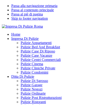
Passa alla navigazione primaria
Passa al contenuto principale
Passa al piè di pagina
Skip to footer navigation
Impresa Di Pulizie Roma
✅ Abitazioni e Attività Commerciali
Home
Impresa Di Pulizie
Pulizie Appartamenti
Pulizie Bed And Breakfast
Pulizie Case Di Riposo
Pulizie Case Vacanze
Pulizie Centri Commerciali
Pulizie Cinema
Pulizie Cliniche Private
Pulizie Condomini
Ditta Di Pulizie
Pulizie Di Sgrosso
Pulizie Garage
Pulizie Negozi
Pulizie Ordinarie
Pulizie Post Ristrutturazioni
Pulizie Ristoranti