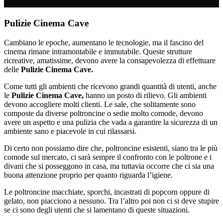
Pulizie Cinema Cave
Cambiano le epoche, aumentano le tecnologie, ma il fascino del
cinema rimane intramontabile e immutabile. Queste strutture
ricreative, amatissime, devono avere la consapevolezza di effettuare
delle
Pulizie Cinema Cave.
Come tutti gli ambienti che ricevono grandi quantità di utenti, anche
le
Pulizie Cinema Cave,
hanno un posto di rilievo. Gli ambienti
devono accogliere molti clienti. Le sale, che solitamente sono
composte da diverse poltroncine o sedie molto comode, devono
avere un aspetto e una pulizia che vada a garantire la sicurezza di un
ambiente sano e piacevole in cui rilassarsi.
Di certo non possiamo dire che, poltroncine esistenti, siano tra le più
comode sul mercato, ci sarà sempre il confronto con le poltrone e i
divani che si posseggono in casa, ma tuttavia occorre che ci sia una
buona attenzione proprio per quanto riguarda l’igiene.
Le poltroncine macchiate, sporchi, incastrati di popcorn oppure di
gelato, non piacciono a nessuno. Tra l’altro poi non ci si deve stupire
se ci sono degli utenti che si lamentano di queste situazioni.