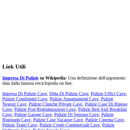
Link Utili
Impresa Di Pulizie
su Wikipedia
: Una definizione dell'argomento
data dalla famosa enciclopedia on line.
Impresa Di Pulizie Cave
,
Ditta Di Pulizie Cave
,
Pulizie Uffici Cave
,
Pulizie Condomini Cave
,
Pulizie Appartamenti Cave
,
Pulizie
Negozi Cave
,
Pulizie Cliniche Private Cave
,
Pulizie Case Di Riposo
Cave
,
Pulizie Post Ristrutturazioni Cave
,
Pulizie Bed And Breakfast
Cave
,
Pulizie Garage Cave
,
Pulizie Di Sgrosso Cave
,
Pulizie
Ristoranti Cave
,
Pulizie Case Vacanze Cave
,
Pulizie Cinema Cave
,
Pulizie Teatri Cave
,
Pulizie Centri Commerciali Cave
,
Pulizie