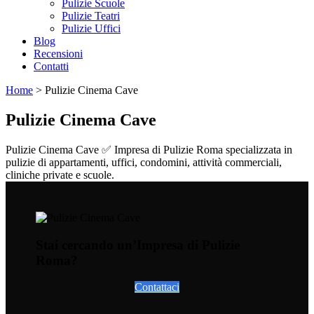
Pulizie Scuole
Pulizie Teatri
Pulizie Uffici
Blog
Recensioni
Contatti
Home
>
Pulizie Cinema Cave
Pulizie Cinema Cave
Pulizie Cinema Cave ✅ Impresa di Pulizie Roma specializzata in
pulizie di appartamenti, uffici, condomini, attività commerciali,
cliniche private e scuole.
Stai cercando un’Impresa di Pulizie
Roma?
Contattaci