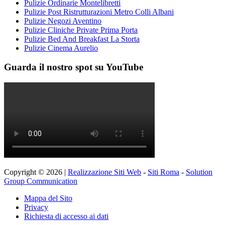
Pulizie Ordinarie Montelibretti
Pulizie Post Ristrutturazioni Metro Colli Albani
Pulizie Negozi Aventino
Pulizie Cliniche Private Prima Porta
Pulizie Bed And Breakfast La Storta
Pulizie Cinema Aurelio
Guarda il nostro spot su YouTube
Copyright © 2026 |
Realizzazione Siti Web
-
Siti Roma
-
Solution
Group Communication
Mappa del Sito
Privacy
Richiesta di accesso ai dati