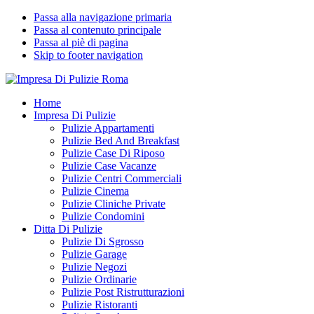
Passa alla navigazione primaria
Passa al contenuto principale
Passa al piè di pagina
Skip to footer navigation
Impresa Di Pulizie Roma
✅ Abitazioni e Attività Commerciali
Home
Impresa Di Pulizie
Pulizie Appartamenti
Pulizie Bed And Breakfast
Pulizie Case Di Riposo
Pulizie Case Vacanze
Pulizie Centri Commerciali
Pulizie Cinema
Pulizie Cliniche Private
Pulizie Condomini
Ditta Di Pulizie
Pulizie Di Sgrosso
Pulizie Garage
Pulizie Negozi
Pulizie Ordinarie
Pulizie Post Ristrutturazioni
Pulizie Ristoranti