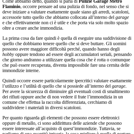
Come abbiamo detto, quando si parla di
Pulizie Garage Metro
Flaminio
, occorre pensare ad una pulizia di fondo, nel senso che si
deve iniziare a valutare esattamente quale siano gli arredi, scatoloni,
accessorie tutto quello che abbiamo collocata all’interno del
garage
e che effettivamente non ci è utile e che porta via solo molto spazio
oltre a creare anche immondizia.
La prima cosa da fare quindi è quella di eseguire una suddivisione di
quello che dobbiamo tenere quello che si deve buttare. Gli uomini
possono avere maggiore difficoltà perché, quando hanno degli
hobby
oppure tendono ad essere degli accumulatori seriali, pensando
che giorno andranno a utilizzare quella cosa che è rotta o comunque
che può essere recuperata, diventa impossibile fare una cernita delle
immondizie interne.
Quindi occorre essere particolarmente ipercritici valutare esattamente
l’utilizzo e l’utilità di quello che si possiede all’interno del
garage
.
Per avere la sicurezza di diminuire gli eventuali costi di smaltimento
dei rifiuti oppure anche di non vedere il frate l’immondizia in un
comune che effettua la raccolta differenziata, cerchiamo di
suddividere i materiali in diversi scatoloni.
Per quanto riguarda gli elementi che possono essere elettronici
oppure di metallo, ci sono addirittura delle aziende che possono
essere interessate all’acquisto di quest’immondizie. Tuttavia, se
parliamo di una quantità irrisoria, la cosa migliore è quella di portare