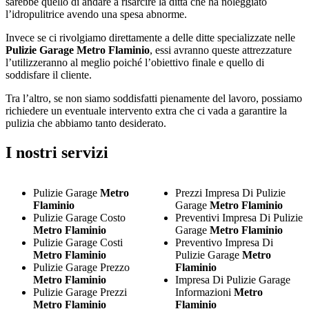
sarebbe quello di andare a risarcire la ditta che ha noleggiato
l’idropulitrice avendo una spesa abnorme.
Invece se ci rivolgiamo direttamente a delle ditte specializzate nelle
Pulizie Garage Metro Flaminio
, essi avranno queste attrezzature
l’utilizzeranno al meglio poiché l’obiettivo finale e quello di
soddisfare il cliente.
Tra l’altro, se non siamo soddisfatti pienamente del lavoro, possiamo
richiedere un eventuale intervento extra che ci vada a garantire la
pulizia che abbiamo tanto desiderato.
I nostri servizi
Pulizie Garage
Metro
Prezzi Impresa Di Pulizie
Flaminio
Garage
Metro Flaminio
Pulizie Garage Costo
Preventivi Impresa Di Pulizie
Metro Flaminio
Garage
Metro Flaminio
Pulizie Garage Costi
Preventivo Impresa Di
Metro Flaminio
Pulizie Garage
Metro
Pulizie Garage Prezzo
Flaminio
Metro Flaminio
Impresa Di Pulizie Garage
Pulizie Garage Prezzi
Informazioni
Metro
Metro Flaminio
Flaminio