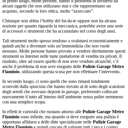
In primo luogo, molte persone, hanno il problema di dividersi da
alcuni oggetti che non utilizzano mai e che rappresentano un
acquisto, secondo la loro ottica, molto “azzeccato”.
Chiunque non abbia
l’hobby
del fai-da-te oppure non ha alcuna
nozione per quanto riguarda la meccanica, potrebbe avere una serie
di accessori e strumenti che ha accumulato nel corso degli anni.
Tali strumenti molto spesso tendono a svalutarsi economicamente e
quindi anche a diventare solo un’immondizia che non vuole
nessuno. Molte persone hanno provato a vendere direttamente questi
strumenti su Internet nelle tante piattaforme di vendita tra privati. Il
risultato, oltre ad essere quello di non aver venduto alcunché, c’è
anche il problema di non aver eseguito delle
Pulizie Garage Metro
Flaminio
, utilizzando questa scusa per non effettuare l’intervento.
In secondo luogo, ci sono quelli che sono rimasti totalmente
sconvolti dalla sporcizia che hanno trovato al di sotto degli scatoloni
degli arredi che avevano deposti in
garage
, preferendo collocare
nuovamente il tutto all’interno dell’ambiente senza pulire nemmeno
con una semplice scopa.
In effetti le curiosità che ruotano attorno alle
Pulizie Garage Metro
Flaminio
sono infinite, ma quando si deve eseguire una pulizia è
opportuno affidarsi a delle ditte specializzate nelle
Pulizie Garage
Metro Flaminio
e quindi cercare di valutare tutti i pro e i contro.