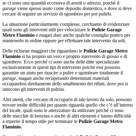
se ci sono una quantità eccessiva di arredi o attrezzi, poiché il
garage
viene spesso usato come deposito domestico, e dove si deve
cercare di seguire un servizio di sgombero per poi pulirlo.
La situazione particolarmente complesse, cerchiamo di evidenziare
quali sono gli interventi utili per velocizzare le
Pulizie Garage
Metro Flaminio
e magari dare anche qualche consiglio pratico per
mantenerlo in ordine oppure per effettuare tale intervento da soli.
Delle richieste maggiori che riguardano le
Pulizie Garage Metro
Flaminio
si ha proprio un vero e proprio intervento di grosso e di
sgombero. Ecco perché ci sono anche delle ditte specializzate
esclusivamente in questi tipi di intervento poiché essi possono
garantire un aiuto per riuscire a pulire e sgombrare totalmente il
garage
, magari anche recuperando determinati materiali
occupandosi direttamente dello smaltimento dei rifiuti, dove poi si
uniscono gli interventi di pulizia.
Altri utenti, che cercano di occuparsi di tale lavoro da solo, possono
trovare molte difficoltà per quanto riguarda quello che c’è all’interno
del locale, quali sono le attrezzature da utilizzare perché ci sono
delle macchie di benzina o anche di altri elementi e hanno difficoltà
a reperire il tempo utile per terminare le
Pulizie Garage Metro
Flaminio.