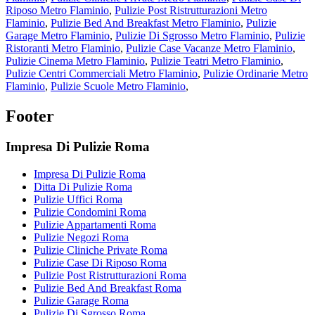
Riposo Metro Flaminio
,
Pulizie Post Ristrutturazioni Metro
Flaminio
,
Pulizie Bed And Breakfast Metro Flaminio
,
Pulizie
Garage Metro Flaminio
,
Pulizie Di Sgrosso Metro Flaminio
,
Pulizie
Ristoranti Metro Flaminio
,
Pulizie Case Vacanze Metro Flaminio
,
Pulizie Cinema Metro Flaminio
,
Pulizie Teatri Metro Flaminio
,
Pulizie Centri Commerciali Metro Flaminio
,
Pulizie Ordinarie Metro
Flaminio
,
Pulizie Scuole Metro Flaminio
,
Footer
Impresa Di Pulizie Roma
Impresa Di Pulizie Roma
Ditta Di Pulizie Roma
Pulizie Uffici Roma
Pulizie Condomini Roma
Pulizie Appartamenti Roma
Pulizie Negozi Roma
Pulizie Cliniche Private Roma
Pulizie Case Di Riposo Roma
Pulizie Post Ristrutturazioni Roma
Pulizie Bed And Breakfast Roma
Pulizie Garage Roma
Pulizie Di Sgrosso Roma