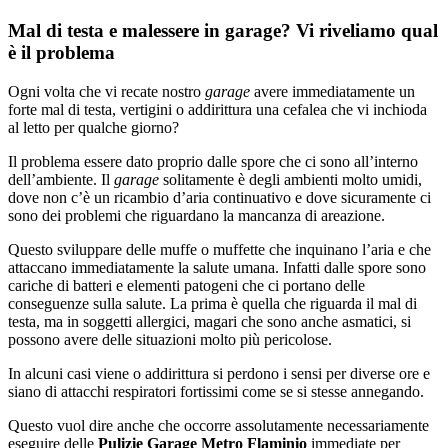
Mal di testa e malessere in garage? Vi riveliamo qual
è il problema
Ogni volta che vi recate nostro
garage
avere immediatamente un
forte mal di testa, vertigini o addirittura una cefalea che vi inchioda
al letto per qualche giorno?
Il problema essere dato proprio dalle spore che ci sono all’interno
dell’ambiente. Il
garage
solitamente è degli ambienti molto umidi,
dove non c’è un ricambio d’aria continuativo e dove sicuramente ci
sono dei problemi che riguardano la mancanza di areazione.
Questo sviluppare delle muffe o muffette che inquinano l’aria e che
attaccano immediatamente la salute umana. Infatti dalle spore sono
cariche di batteri e elementi patogeni che ci portano delle
conseguenze sulla salute. La prima è quella che riguarda il mal di
testa, ma in soggetti allergici, magari che sono anche asmatici, si
possono avere delle situazioni molto più pericolose.
In alcuni casi viene o addirittura si perdono i sensi per diverse ore e
siano di attacchi respiratori fortissimi come se si stesse annegando.
Questo vuol dire anche che occorre assolutamente necessariamente
eseguire delle
Pulizie Garage Metro Flaminio
immediate per