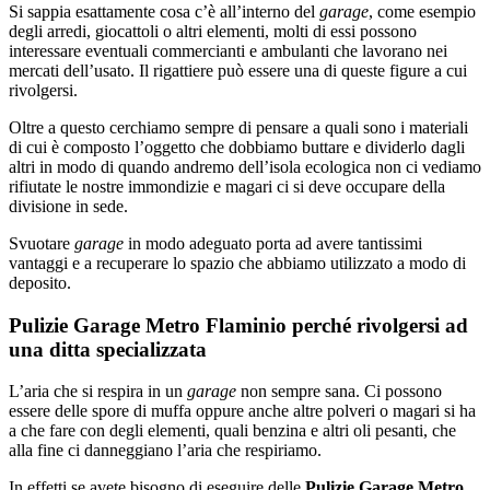
Si sappia esattamente cosa c’è all’interno del
garage
, come esempio
degli arredi, giocattoli o altri elementi, molti di essi possono
interessare eventuali commercianti e ambulanti che lavorano nei
mercati dell’usato. Il rigattiere può essere una di queste figure a cui
rivolgersi.
Oltre a questo cerchiamo sempre di pensare a quali sono i materiali
di cui è composto l’oggetto che dobbiamo buttare e dividerlo dagli
altri in modo di quando andremo dell’isola ecologica non ci vediamo
rifiutate le nostre immondizie e magari ci si deve occupare della
divisione in sede.
Svuotare
garage
in modo adeguato porta ad avere tantissimi
vantaggi e a recuperare lo spazio che abbiamo utilizzato a modo di
deposito.
Pulizie Garage Metro Flaminio perché rivolgersi ad
una ditta specializzata
L’aria che si respira in un
garage
non sempre sana. Ci possono
essere delle spore di muffa oppure anche altre polveri o magari si ha
a che fare con degli elementi, quali benzina e altri oli pesanti, che
alla fine ci danneggiano l’aria che respiriamo.
In effetti se avete bisogno di eseguire delle
Pulizie Garage Metro