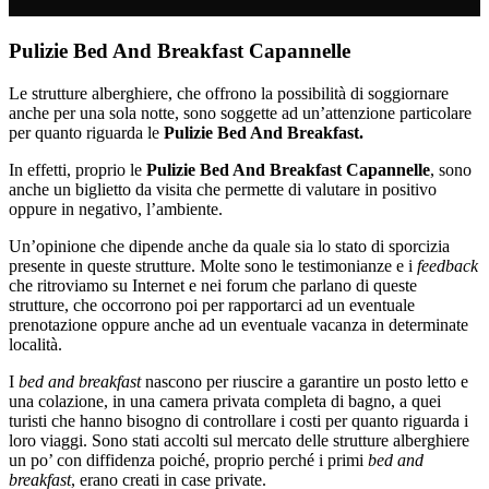
Pulizie Bed And Breakfast Capannelle
Le strutture alberghiere, che offrono la possibilità di soggiornare
anche per una sola notte, sono soggette ad un’attenzione particolare
per quanto riguarda le
Pulizie Bed And Breakfast.
In effetti, proprio le
Pulizie Bed And Breakfast Capannelle
, sono
anche un biglietto da visita che permette di valutare in positivo
oppure in negativo, l’ambiente.
Un’opinione che dipende anche da quale sia lo stato di sporcizia
presente in queste strutture. Molte sono le testimonianze e i
feedback
che ritroviamo su Internet e nei forum che parlano di queste
strutture, che occorrono poi per rapportarci ad un eventuale
prenotazione oppure anche ad un eventuale vacanza in determinate
località.
I
bed and breakfast
nascono per riuscire a garantire un posto letto e
una colazione, in una camera privata completa di bagno, a quei
turisti che hanno bisogno di controllare i costi per quanto riguarda i
loro viaggi. Sono stati accolti sul mercato delle strutture alberghiere
un po’ con diffidenza poiché, proprio perché i primi
bed and
breakfast
, erano creati in case private.