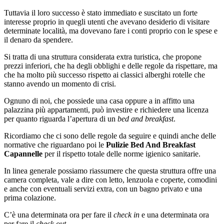
Tuttavia il loro successo è stato immediato e suscitato un forte
interesse proprio in quegli utenti che avevano desiderio di visitare
determinate località, ma dovevano fare i conti proprio con le spese e
il denaro da spendere.
Si tratta di una struttura considerata extra turistica, che propone
prezzi inferiori, che ha degli obblighi e delle regole da rispettare, ma
che ha molto più successo rispetto ai classici alberghi rotelle che
stanno avendo un momento di crisi.
Ognuno di noi, che possiede una casa oppure a in affitto una
palazzina più appartamenti, può investire e richiedere una licenza
per quanto riguarda l’apertura di un
bed and breakfast
.
Ricordiamo che ci sono delle regole da seguire e quindi anche delle
normative che riguardano poi le
Pulizie Bed And Breakfast
Capannelle
per il rispetto totale delle norme igienico sanitarie.
In linea generale possiamo riassumere che questa struttura offre una
camera completa, vale a dire con letto, lenzuola e coperte, comodini
e anche con eventuali servizi extra, con un bagno privato e una
prima colazione.
C’è una determinata ora per fare il
check in
e una determinata ora
per fare il
check out.