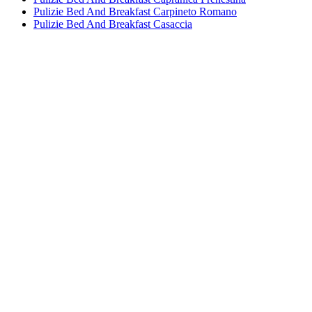
Pulizie Bed And Breakfast Carpineto Romano
Pulizie Bed And Breakfast Casaccia