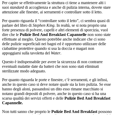
Per capire se effettivamente la struttura ci tiene a mantenere alti i
suoi
standard
di accoglienza e anche di pulizia interna, dovete stare
attenzione alle finestre, ai serramenti e controllare sotto il letto.
Per quanto riguarda il “controllare sotto il letto”, ci sembra quasi di
parlare del libro di
Stephen King
. In realtà, se si nota proprio una
forte presenza di polvere, capelli e altri elementi di sporcizia, vuol
dire che le
Pulizie Bed And Breakfast Capannelle
non sono state
effettuate al meglio. Questo potrebbe anche indicare che ci sono
delle pulizie superficiali nei bagni ed è opportuno utilizzare delle
ciabattine protettive quando si usa la doccia e magari non
appoggiarsi sulla tavoletta del
Water
.
Questo è indispensabile per avere la sicurezza di non contrarre
eventuali malattie date da batteri che non sono stati eliminati
sterilizzate modo adeguato.
Per quanto riguarda le porte e finestre, c’è serramenti, e gli infissi,
anche in questo caso si deve notare quale sia la loro pulizia. Se esse
hanno degli aloni, passandosi un dito esso rimane macchiato si
notano grandi depositi di polvere, anche in questo caso si ha una
scarsa qualità dei servizi offerti e delle
Pulizie Bed And Breakfast
Capannelle.
Non tutti sanno che proprio le
Pulizie Bed And Breakfast
possono