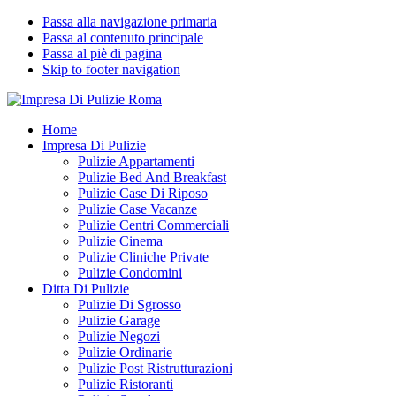
Passa alla navigazione primaria
Passa al contenuto principale
Passa al piè di pagina
Skip to footer navigation
Impresa Di Pulizie Roma
✅ Abitazioni e Attività Commerciali
Home
Impresa Di Pulizie
Pulizie Appartamenti
Pulizie Bed And Breakfast
Pulizie Case Di Riposo
Pulizie Case Vacanze
Pulizie Centri Commerciali
Pulizie Cinema
Pulizie Cliniche Private
Pulizie Condomini
Ditta Di Pulizie
Pulizie Di Sgrosso
Pulizie Garage
Pulizie Negozi
Pulizie Ordinarie
Pulizie Post Ristrutturazioni
Pulizie Ristoranti