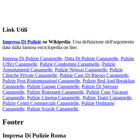
Link Utili
Impresa Di Pulizie
su Wikipedia
: Una definizione dell'argomento
data dalla famosa enciclopedia on line.
Impresa Di Pulizie Capannelle
,
Ditta Di Pulizie Capannelle
,
Pulizie
Uffici Capannelle
,
Pulizie Condomini Capannelle
,
Pulizie
Appartamenti Capannelle
,
Pulizie Negozi Capannelle
,
Pulizie
Cliniche Private Capannelle
,
Pulizie Case Di Riposo Capannelle
,
Pulizie Post Ristrutturazioni Capannelle
,
Pulizie Bed And Breakfast
Capannelle
,
Pulizie Garage Capannelle
,
Pulizie Di Sgrosso
Capannelle
,
Pulizie Ristoranti Capannelle
,
Pulizie Case Vacanze
Capannelle
,
Pulizie Cinema Capannelle
,
Pulizie Teatri Capannelle
,
Pulizie Centri Commerciali Capannelle
,
Pulizie Ordinarie
Capannelle
,
Pulizie Scuole Capannelle
,
Footer
Impresa Di Pulizie Roma