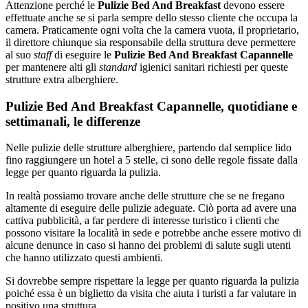
Attenzione perché le
Pulizie Bed And Breakfast
devono essere
effettuate anche se si parla sempre dello stesso cliente che occupa la
camera. Praticamente ogni volta che la camera vuota, il proprietario,
il direttore chiunque sia responsabile della struttura deve permettere
al suo
staff
di eseguire le
Pulizie Bed And Breakfast Capannelle
per mantenere alti gli
standard
igienici sanitari richiesti per queste
strutture extra alberghiere.
Pulizie Bed And Breakfast Capannelle, quotidiane e
settimanali, le differenze
Nelle pulizie delle strutture alberghiere, partendo dal semplice lido
fino raggiungere un hotel a 5 stelle, ci sono delle regole fissate dalla
legge per quanto riguarda la pulizia.
In realtà possiamo trovare anche delle strutture che se ne fregano
altamente di eseguire delle pulizie adeguate. Ciò porta ad avere una
cattiva pubblicità, a far perdere di interesse turistico i clienti che
possono visitare la località in sede e potrebbe anche essere motivo di
alcune denunce in caso si hanno dei problemi di salute sugli utenti
che hanno utilizzato questi ambienti.
Si dovrebbe sempre rispettare la legge per quanto riguarda la pulizia
poiché essa è un biglietto da visita che aiuta i turisti a far valutare in
positivo una struttura.