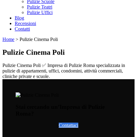
Pulizie Scuole
Pulizie Teatri
Pulizie Uffici
Blog
Recensioni
Contatti
Home
>
Pulizie Cinema Poli
Pulizie Cinema Poli
Pulizie Cinema Poli ✅ Impresa di Pulizie Roma specializzata in
pulizie di appartamenti, uffici, condomini, attività commerciali,
cliniche private e scuole.
Stai cercando un’Impresa di Pulizie
Roma?
Contattaci