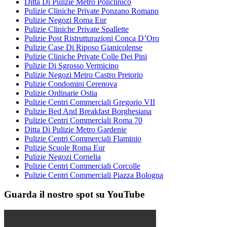
Ditta Di Pulizie Metro Policlinico
Pulizie Cliniche Private Ponzano Romano
Pulizie Negozi Roma Eur
Pulizie Cliniche Private Spallette
Pulizie Post Ristrutturazioni Conca D’Oro
Pulizie Case Di Riposo Gianicolense
Pulizie Cliniche Private Colle Dei Pini
Pulizie Di Sgrosso Vermicino
Pulizie Negozi Metro Castro Pretorio
Pulizie Condomini Cerenova
Pulizie Ordinarie Ostia
Pulizie Centri Commerciali Gregorio VII
Pulizie Bed And Breakfast Borghesiana
Pulizie Centri Commerciali Roma 70
Ditta Di Pulizie Metro Gardenie
Pulizie Centri Commerciali Flaminio
Pulizie Scuole Roma Eur
Pulizie Negozi Cornelia
Pulizie Centri Commerciali Corcolle
Pulizie Centri Commerciali Piazza Bologna
Guarda il nostro spot su YouTube