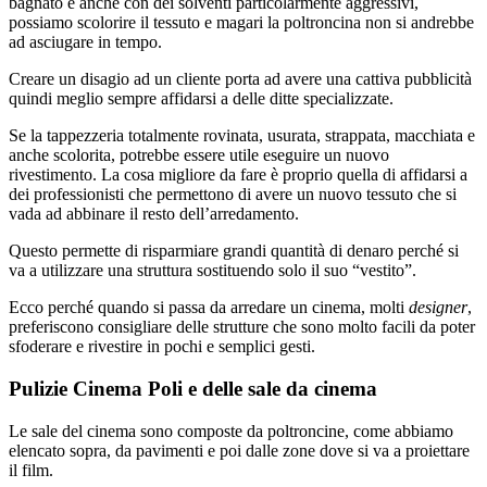
bagnato e anche con dei solventi particolarmente aggressivi,
possiamo scolorire il tessuto e magari la poltroncina non si andrebbe
ad asciugare in tempo.
Creare un disagio ad un cliente porta ad avere una cattiva pubblicità
quindi meglio sempre affidarsi a delle ditte specializzate.
Se la tappezzeria totalmente rovinata, usurata, strappata, macchiata e
anche scolorita, potrebbe essere utile eseguire un nuovo
rivestimento. La cosa migliore da fare è proprio quella di affidarsi a
dei professionisti che permettono di avere un nuovo tessuto che si
vada ad abbinare il resto dell’arredamento.
Questo permette di risparmiare grandi quantità di denaro perché si
va a utilizzare una struttura sostituendo solo il suo “vestito”.
Ecco perché quando si passa da arredare un cinema, molti
designer
,
preferiscono consigliare delle strutture che sono molto facili da poter
sfoderare e rivestire in pochi e semplici gesti.
Pulizie Cinema Poli e delle sale da cinema
Le sale del cinema sono composte da poltroncine, come abbiamo
elencato sopra, da pavimenti e poi dalle zone dove si va a proiettare
il film.