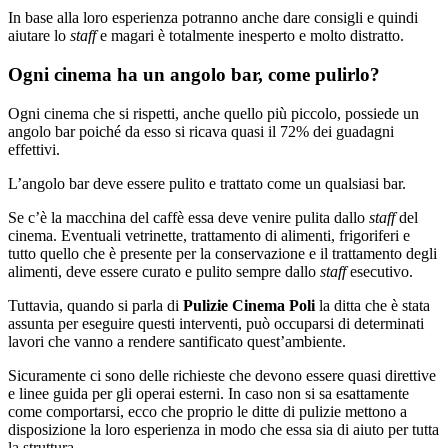
In base alla loro esperienza potranno anche dare consigli e quindi
aiutare lo
staff
e magari è totalmente inesperto e molto distratto.
Ogni cinema ha un angolo bar, come pulirlo?
Ogni cinema che si rispetti, anche quello più piccolo, possiede un
angolo bar poiché da esso si ricava quasi il 72% dei guadagni
effettivi.
L’angolo bar deve essere pulito e trattato come un qualsiasi bar.
Se c’è la macchina del caffè essa deve venire pulita dallo
staff
del
cinema. Eventuali vetrinette, trattamento di alimenti, frigoriferi e
tutto quello che è presente per la conservazione e il trattamento degli
alimenti, deve essere curato e pulito sempre dallo
staff
esecutivo.
Tuttavia, quando si parla di
Pulizie Cinema Poli
la ditta che è stata
assunta per eseguire questi interventi, può occuparsi di determinati
lavori che vanno a rendere santificato quest’ambiente.
Sicuramente ci sono delle richieste che devono essere quasi direttive
e linee guida per gli operai esterni. In caso non si sa esattamente
come comportarsi, ecco che proprio le ditte di pulizie mettono a
disposizione la loro esperienza in modo che essa sia di aiuto per tutta
la struttura.