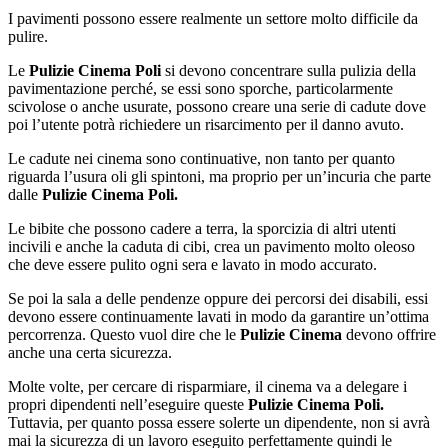
I pavimenti possono essere realmente un settore molto difficile da
pulire.
Le
Pulizie Cinema Poli
si devono concentrare sulla pulizia della
pavimentazione perché, se essi sono sporche, particolarmente
scivolose o anche usurate, possono creare una serie di cadute dove
poi l’utente potrà richiedere un risarcimento per il danno avuto.
Le cadute nei cinema sono continuative, non tanto per quanto
riguarda l’usura oli gli spintoni, ma proprio per un’incuria che parte
dalle
Pulizie Cinema Poli.
Le bibite che possono cadere a terra, la sporcizia di altri utenti
incivili e anche la caduta di cibi, crea un pavimento molto oleoso
che deve essere pulito ogni sera e lavato in modo accurato.
Se poi la sala a delle pendenze oppure dei percorsi dei disabili, essi
devono essere continuamente lavati in modo da garantire un’ottima
percorrenza. Questo vuol dire che le
Pulizie Cinema
devono offrire
anche una certa sicurezza.
Molte volte, per cercare di risparmiare, il cinema va a delegare i
propri dipendenti nell’eseguire queste
Pulizie Cinema Poli.
Tuttavia, per quanto possa essere solerte un dipendente, non si avrà
mai la sicurezza di un lavoro eseguito perfettamente quindi le