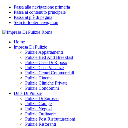
Passa alla navigazione primaria
Passa al contenuto principale
Passa al piè di pagina
Skip to footer navigation
Impresa Di Pulizie Roma
✅ Abitazioni e Attività Commerciali
Home
Impresa Di Pulizie
Pulizie Appartamenti
Pulizie Bed And Breakfast
Pulizie Case Di Riposo
Pulizie Case Vacanze
Pulizie Centri Commerciali
Pulizie Cinema
Pulizie Cliniche Private
Pulizie Condomini
Ditta Di Pulizie
Pulizie Di Sgrosso
Pulizie Garage
Pulizie Negozi
Pulizie Ordinarie
Pulizie Post Ristrutturazioni
Pulizie Ristoranti