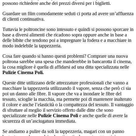
possono richiedere anche dei prezzi diversi per i biglietti.
Guardare un film comodamente seduti ci porta ad avere un’affluenza
di clienti continuativa.
Tuttavia le poltroncine sono intessuto e quindi si possono sporcare in
base a diversi alimenti che ricadono sopra oppure anche in base a
delle bibite che tendono poi a impregnare la fodera e a macchiare in
modo indelebile la tappezzeria.
Cosa fare quando si hanno questi problemi? Comprare una nuova
poltrona sarebbe una spesa che manderebbe in bancarotta il cinema,
la cosa migliore è quella di affidarsi ad una ditta specializzata nelle
Pulizie Cinema Poli.
Queste ditte utilizzano delle attrezzature professionali che vanno a
macchiare la tappezzeria utilizzando il vapore, senza che però ci sia
poi un danno alle fibre. Il vapore che va a inondare le fibre del
tessuto, scioglie la macchia, ma permette poi di mantenere inalterato
il colore e anche l’elasticità o la compattezza del tessuto. Il vantaggio
di sfruttare al meglio il servizio offerto dalle ditte che sono
specializzate nelle
Pulizie Cinema Poli
e anche quelle di avere la
sicurezza di un’asciugatura immediata.
Se andiamo a pulire da soli la tappezzeria, magari con un panno