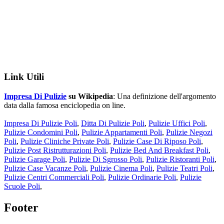
Link Utili
Impresa Di Pulizie
su Wikipedia
: Una definizione dell'argomento
data dalla famosa enciclopedia on line.
Impresa Di Pulizie Poli
,
Ditta Di Pulizie Poli
,
Pulizie Uffici Poli
,
Pulizie Condomini Poli
,
Pulizie Appartamenti Poli
,
Pulizie Negozi
Poli
,
Pulizie Cliniche Private Poli
,
Pulizie Case Di Riposo Poli
,
Pulizie Post Ristrutturazioni Poli
,
Pulizie Bed And Breakfast Poli
,
Pulizie Garage Poli
,
Pulizie Di Sgrosso Poli
,
Pulizie Ristoranti Poli
,
Pulizie Case Vacanze Poli
,
Pulizie Cinema Poli
,
Pulizie Teatri Poli
,
Pulizie Centri Commerciali Poli
,
Pulizie Ordinarie Poli
,
Pulizie
Scuole Poli
,
Footer