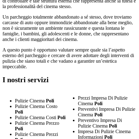
di controllare e tale struttura esterna che rappresenta anche la tutela e
la professionalità del cinema stesso.
Un parcheggio totalmente abbandonato a sé stesso, dove troviamo
carcasse di auto oppure immondizie abbandonate alla bene meglio,
non è sicuramente un ambiente rassicurante e questa lontana le
famiglie, i bambini, gli adolescenti e le donne, che rappresentano
anche i clienti maggioritari dei cinema.
A questo punto è opportuno valutare sempre quale sia l’aspetto
esterno del parcheggio e cercare di avere adottare degli interventi di
pulizia che siano totali e che vadano a garantire un’estetica
impeccabile.
I nostri servizi
Prezzi Impresa Di Pulizie
Pulizie Cinema
Poli
Cinema
Poli
Pulizie Cinema Costo
Preventivi Impresa Di Pulizie
Poli
Cinema
Poli
Pulizie Cinema Costi
Poli
Preventivo Impresa Di
Pulizie Cinema Prezzo
Pulizie Cinema
Poli
Poli
Impresa Di Pulizie Cinema
Pulizie Cinema Prezzi
Informazioni
Poli