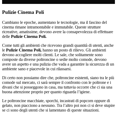
Pulizie Cinema Poli
Cambiano le epoche, aumentano le tecnologie, ma il fascino del
cinema rimane intramontabile e immutabile. Queste strutture
ricreative, amatissime, devono avere la consapevolezza di effettuare
delle
Pulizie Cinema Poli.
Come tutti gli ambienti che ricevono grandi quantità di utenti, anche
le
Pulizie Cinema Poli,
hanno un posto di rilievo. Gli ambienti
devono accogliere molti clienti. Le sale, che solitamente sono
composte da diverse poltroncine o sedie molto comode, devono
avere un aspetto e una pulizia che vada a garantire la sicurezza di un
ambiente sano e piacevole in cui rilassarsi.
Di certo non possiamo dire che, poltroncine esistenti, siano tra le più
comode sul mercato, ci sarà sempre il confronto con le poltrone e i
divani che si posseggono in casa, ma tuttavia occorre che ci sia una
buona attenzione proprio per quanto riguarda l’igiene.
Le poltroncine macchiate, sporchi, incastrati di popcorn oppure di
gelato, non piacciono a nessuno. Tra l’altro poi non ci si deve stupire
se ci sono degli utenti che si lamentano di queste situazioni.