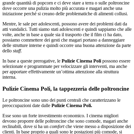
grande quantità di popcorn e ci deve stare a terra o sulle poltroncine
dove occorre una pulizia molto più accurata e magari anche una
iniziazione perché si creano delle problematiche di alimenti collusi.
Mentre, le sale per adolescenti, possono avere dei problemi dati da
atti vandalici. Tutti siamo stati adolescenti e quindi sappiamo che alle
volte, anche in base a quale sia il trasporto che il film ci ha dato,
possiamo commettere dei gesti che magari portano a danneggiare
delle strutture interne e quindi occorre una buona attenzione da parte
dello
staff
.
In base a queste prerogative, le
Pulizie Cinema Poli
possono essere
selezionate e programmate per velocizzare gli interventi, ma anche
per apportare effettivamente un’ottima attenzione alla struttura
interna.
Pulizie Cinema Poli, la tappezzeria delle poltroncine
Le poltroncine sono uno dei punti centrali che caratterizzano le
preoccupazioni date dalle
Pulizie Cinema Poli.
Esse sono un forte investimento economico. I cinema migliori
devono proporre delle poltroncine che sono comode, magari anche
reclinabili, dove si ha un
comfort
che viene messo a disposizione dei
clienti. In base proprio a quali sono le postazioni più comode, si