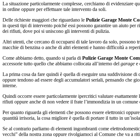
La situazione particolarmente complesse, cerchiamo di evidenziare quali
in ordine oppure per effettuare tale intervento da soli.
Delle richieste maggiori che riguardano le
Pulizie Garage Monte Co
in questi tipi di intervento poiché essi possono garantire un aiuto per 
dei rifiuti, dove poi si uniscono gli interventi di pulizia.
Altri utenti, che cercano di occuparsi di tale lavoro da solo, possono tr
macchie di benzina o anche di altri elementi e hanno difficoltà a reperi
Come abbiamo detto, quando si parla di
Pulizie Garage Monte Com
accessorie tutto quello che abbiamo collocata all’interno del
garage
e 
La prima cosa da fare quindi è quella di eseguire una suddivisione di
oppure tendono ad essere degli accumulatori seriali, pensando che gio
interne.
Quindi occorre essere particolarmente ipercritici valutare esattamente l’u
rifiuti oppure anche di non vedere il frate l’immondizia in un comune ch
Per quanto riguarda gli elementi che possono essere elettronici oppure 
quantità irrisoria, la cosa migliore è quella di portare il tutto in un’is
Se al contrario parliamo di elementi ingombranti come elettrodomestic
vecchi” della nostra zona oppure rivolgiamoci al Comune che va a riti