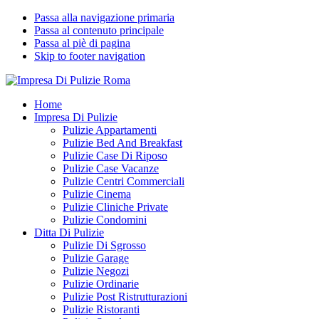
Passa alla navigazione primaria
Passa al contenuto principale
Passa al piè di pagina
Skip to footer navigation
Impresa Di Pulizie Roma
✅ Abitazioni e Attività Commerciali
Home
Impresa Di Pulizie
Pulizie Appartamenti
Pulizie Bed And Breakfast
Pulizie Case Di Riposo
Pulizie Case Vacanze
Pulizie Centri Commerciali
Pulizie Cinema
Pulizie Cliniche Private
Pulizie Condomini
Ditta Di Pulizie
Pulizie Di Sgrosso
Pulizie Garage
Pulizie Negozi
Pulizie Ordinarie
Pulizie Post Ristrutturazioni
Pulizie Ristoranti