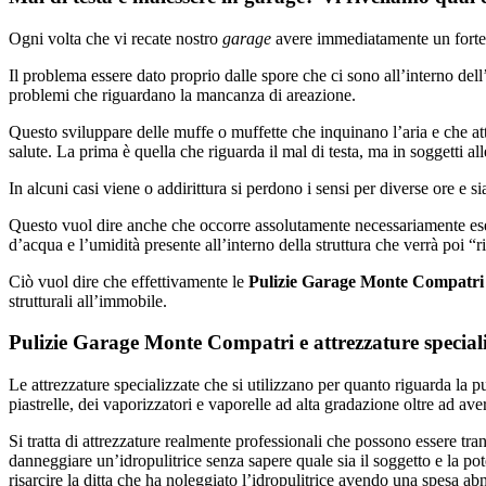
Ogni volta che vi recate nostro
garage
avere immediatamente un forte ma
Il problema essere dato proprio dalle spore che ci sono all’interno del
problemi che riguardano la mancanza di areazione.
Questo sviluppare delle muffe o muffette che inquinano l’aria e che at
salute. La prima è quella che riguarda il mal di testa, ma in soggetti a
In alcuni casi viene o addirittura si perdono i sensi per diverse ore e s
Questo vuol dire anche che occorre assolutamente necessariamente ese
d’acqua e l’umidità presente all’interno della struttura che verrà poi “r
Ciò vuol dire che effettivamente le
Pulizie Garage Monte Compatri
strutturali all’immobile.
Pulizie Garage Monte Compatri e attrezzature special
Le attrezzature specializzate che si utilizzano per quanto riguarda la p
piastrelle, dei vaporizzatori e vaporelle ad alta gradazione oltre ad aver
Si tratta di attrezzature realmente professionali che possono essere tr
danneggiare un’idropulitrice senza sapere quale sia il soggetto e la pot
risarcire la ditta che ha noleggiato l’idropulitrice avendo una spesa a