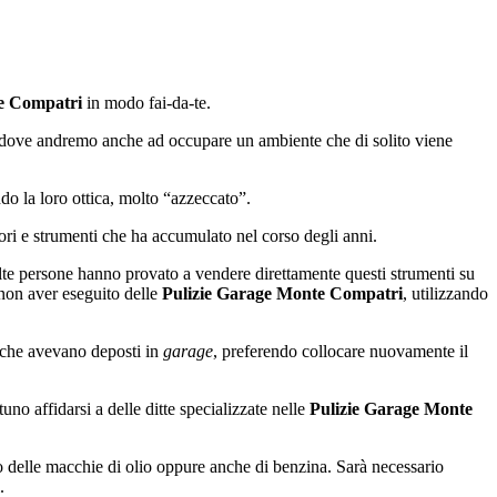
e Compatri
in modo fai-da-te.
e dove andremo anche ad occupare un ambiente che di solito viene
do la loro ottica, molto “azzeccato”.
ri e strumenti che ha accumulato nel corso degli anni.
te persone hanno provato a vendere direttamente questi strumenti su
 non aver eseguito delle
Pulizie Garage Monte Compatri
, utilizzando
i che avevano deposti in
garage
, preferendo collocare nuovamente il
no affidarsi a delle ditte specializzate nelle
Pulizie Garage Monte
no delle macchie di olio oppure anche di benzina. Sarà necessario
.