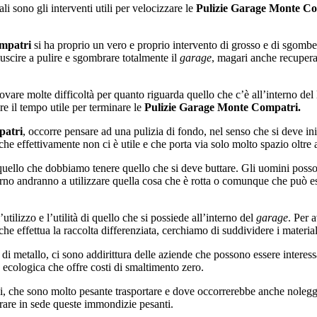
 sono gli interventi utili per velocizzare le
Pulizie Garage Monte C
mpatri
si ha proprio un vero e proprio intervento di grosso e di sgombe
riuscire a pulire e sgombrare totalmente il
garage
, magari anche recupera
ovare molte difficoltà per quanto riguarda quello che c’è all’interno del 
re il tempo utile per terminare le
Pulizie Garage Monte Compatri.
patri
, occorre pensare ad una pulizia di fondo, nel senso che si deve ini
che effettivamente non ci è utile e che porta via solo molto spazio oltr
 quello che dobbiamo tenere quello che si deve buttare. Gli uomini pos
rno andranno a utilizzare quella cosa che è rotta o comunque che può es
tilizzo e l’utilità di quello che si possiede all’interno del
garage
. Per 
e effettua la raccolta differenziata, cerchiamo di suddividere i materiali
di metallo, ci sono addirittura delle aziende che possono essere interess
ola ecologica che offre costi di smaltimento zero.
i, che sono molto pesante trasportare e dove occorrerebbe anche noleggi
rare in sede queste immondizie pesanti.