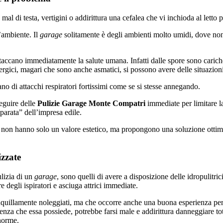
l di testa, vertigini o addirittura una cefalea che vi inchioda al letto
l’ambiente. Il
garage
solitamente è degli ambienti molto umidi, dove non
taccano immediatamente la salute umana. Infatti dalle spore sono cariche
llergici, magari che sono anche asmatici, si possono avere delle situazion
iano di attacchi respiratori fortissimi come se si stesse annegando.
guire delle
Pulizie Garage Monte Compatri
immediate per limitare la 
iparata” dell’impresa edile.
non hanno solo un valore estetico, ma propongono una soluzione ottima
izzate
ulizia di un
garage
, sono quelli di avere a disposizione delle idropulitri
e degli ispiratori e asciuga attrici immediate.
anquillamente noleggiati, ma che occorre anche una buona esperienza per 
enza che essa possiede, potrebbe farsi male e addirittura danneggiare tota
bnorme.