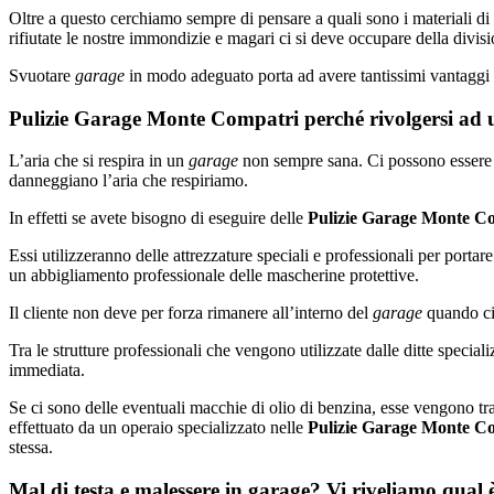
Oltre a questo cerchiamo sempre di pensare a quali sono i materiali d
rifiutate le nostre immondizie e magari ci si deve occupare della divisi
Svuotare
garage
in modo adeguato porta ad avere tantissimi vantaggi 
Pulizie Garage Monte Compatri perché rivolgersi ad u
L’aria che si respira in un
garage
non sempre sana. Ci possono essere de
danneggiano l’aria che respiriamo.
In effetti se avete bisogno di eseguire delle
Pulizie Garage Monte C
Essi utilizzeranno delle attrezzature speciali e professionali per portar
un abbigliamento professionale delle mascherine protettive.
Il cliente non deve per forza rimanere all’interno del
garage
quando ci 
Tra le strutture professionali che vengono utilizzate dalle ditte special
immediata.
Se ci sono delle eventuali macchie di olio di benzina, esse vengono tra
effettuato da un operaio specializzato nelle
Pulizie Garage Monte C
stessa.
Mal di testa e malessere in garage? Vi riveliamo qual 