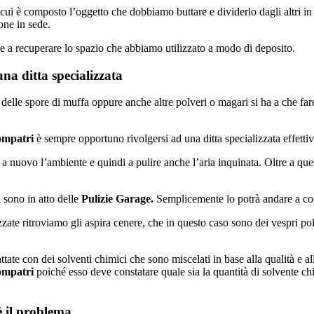
i cui è composto l’oggetto che dobbiamo buttare e dividerlo dagli altri
one in sede.
e a recuperare lo spazio che abbiamo utilizzato a modo di deposito.
na ditta specializzata
lle spore di muffa oppure anche altre polveri o magari si ha a che fare co
ompatri
è sempre opportuno rivolgersi ad una ditta specializzata effetti
e a nuovo l’ambiente e quindi a pulire anche l’aria inquinata. Oltre a que
sono in atto delle
Pulizie Garage.
Semplicemente lo potrà andare a cons
izzate ritroviamo gli aspira cenere, che in questo caso sono dei vespri polv
ttate con dei solventi chimici che sono miscelati in base alla qualità e a
ompatri
poiché esso deve constatare quale sia la quantità di solvente c
è il problema