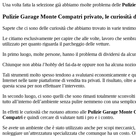
Una volta fatta la selezione già abbiamo risolte problema delle
Pulizi
Pulizie Garage Monte Compatri privato, le curiosità 
Sapete che ci sono delle curiosità che abbiamo trovato in varie testimon
Le citiamo esclusivamente per capire che alle volte, lavoro che semb
utilizzato per quanto riguarda il parcheggio delle vetture.
In primo luogo, molte persone, hanno il problema di dividersi da alcun
Chiunque non abbia
l’hobby
del fai-da-te oppure non ha alcuna nozion
Tali strumenti molto spesso tendono a svalutarsi economicamente e q
Internet nelle tante piattaforme di vendita tra privati. Il risultato, ol
questa scusa per non effettuare l’intervento.
In secondo luogo, ci sono quelli che sono rimasti totalmente sconvolti 
tutto all’interno dell’ambiente senza pulire nemmeno con una semplic
In effetti le curiosità che ruotano attorno alle
Pulizie Garage Monte 
Compatri
e quindi cercare di valutare tutti i pro e i contro.
Se avete un ambiente che è stato utilizzato anche per scopi meccanici,
noleggiare un’attrezzatura specializzata che comunque ha un costo. Olt