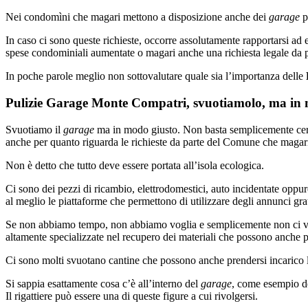
Nei condomìni che magari mettono a disposizione anche dei
garage
p
In caso ci sono queste richieste, occorre assolutamente rapportarsi ad
spese condominiali aumentate o magari anche una richiesta legale da p
In poche parole meglio non sottovalutare quale sia l’importanza delle
Pulizie Garage Monte Compatri, svuotiamolo, ma in 
Svuotiamo il
garage
ma in modo giusto. Non basta semplicemente cercare
anche per quanto riguarda le richieste da parte del Comune che magari e
Non è detto che tutto deve essere portata all’isola ecologica.
Ci sono dei pezzi di ricambio, elettrodomestici, auto incidentate oppure
al meglio le piattaforme che permettono di utilizzare degli annunci grat
Se non abbiamo tempo, non abbiamo voglia e semplicemente non ci voglia
altamente specializzate nel recupero dei materiali che possono anche
Ci sono molti svuotano cantine che possono anche prendersi incarico l
Si sappia esattamente cosa c’è all’interno del
garage
, come esempio deg
Il rigattiere può essere una di queste figure a cui rivolgersi.