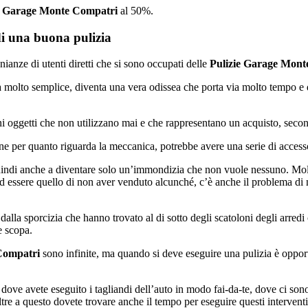
e Garage Monte Compatri
al 50%.
di una buona pulizia
ianze di utenti diretti che si sono occupati delle
Pulizie Garage Mont
ra molto semplice, diventa una vera odissea che porta via molto tempo 
i oggetti che non utilizzano mai e che rappresentano un acquisto, secon
e per quanto riguarda la meccanica, potrebbe avere una serie di accesso
uindi anche a diventare solo un’immondizia che non vuole nessuno. Mol
tre ad essere quello di non aver venduto alcunché, c’è anche il problema di
dalla sporcizia che hanno trovato al di sotto degli scatoloni degli arred
e scopa.
Compatri
sono infinite, ma quando si deve eseguire una pulizia è opportu
 dove avete eseguito i tagliandi dell’auto in modo fai-da-te, dove ci so
re a questo dovete trovare anche il tempo per eseguire questi interventi