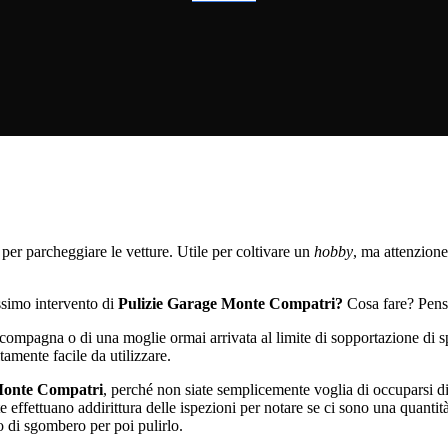
per parcheggiare le vetture. Utile per coltivare un
hobby
, ma attenzione
ssimo intervento di
Pulizie Garage Monte Compatri?
Cosa fare? Pensa
a compagna o di una moglie ormai arrivata al limite di sopportazione di 
amente facile da utilizzare.
Monte Compatri
, perché non siate semplicemente voglia di occuparsi di
 effettuano addirittura delle ispezioni per notare se ci sono una quantità
o di sgombero per poi pulirlo.