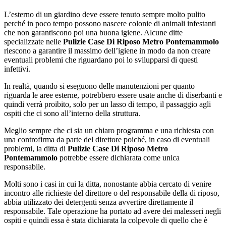
L’esterno di un giardino deve essere tenuto sempre molto pulito
perché in poco tempo possono nascere colonie di animali infestanti
che non garantiscono poi una buona igiene. Alcune ditte
specializzate nelle
Pulizie Case Di Riposo Metro Pontemammolo
riescono a garantire il massimo dell’igiene in modo da non creare
eventuali problemi che riguardano poi lo svilupparsi di questi
infettivi.
In realtà, quando si eseguono delle manutenzioni per quanto
riguarda le aree esterne, potrebbero essere usate anche di diserbanti e
quindi verrà proibito, solo per un lasso di tempo, il passaggio agli
ospiti che ci sono all’interno della struttura.
Meglio sempre che ci sia un chiaro programma e una richiesta con
una controfirma da parte del direttore poiché, in caso di eventuali
problemi, la ditta di
Pulizie Case Di Riposo Metro
Pontemammolo
potrebbe essere dichiarata come unica
responsabile.
Molti sono i casi in cui la ditta, nonostante abbia cercato di venire
incontro alle richieste del direttore o del responsabile della di riposo,
abbia utilizzato dei detergenti senza avvertire direttamente il
responsabile. Tale operazione ha portato ad avere dei malesseri negli
ospiti e quindi essa è stata dichiarata la colpevole di quello che è