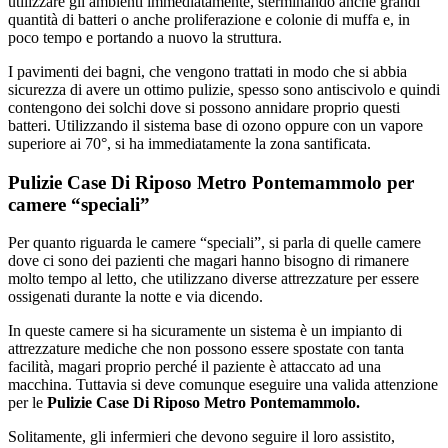
utilizzare gli ambienti immediatamente, sterminando anche grandi
quantità di batteri o anche proliferazione e colonie di muffa e, in
poco tempo e portando a nuovo la struttura.
I pavimenti dei bagni, che vengono trattati in modo che si abbia
sicurezza di avere un ottimo pulizie, spesso sono antiscivolo e quindi
contengono dei solchi dove si possono annidare proprio questi
batteri. Utilizzando il sistema base di ozono oppure con un vapore
superiore ai 70°, si ha immediatamente la zona santificata.
Pulizie Case Di Riposo Metro Pontemammolo per
camere “speciali”
Per quanto riguarda le camere “speciali”, si parla di quelle camere
dove ci sono dei pazienti che magari hanno bisogno di rimanere
molto tempo al letto, che utilizzano diverse attrezzature per essere
ossigenati durante la notte e via dicendo.
In queste camere si ha sicuramente un sistema è un impianto di
attrezzature mediche che non possono essere spostate con tanta
facilità, magari proprio perché il paziente è attaccato ad una
macchina. Tuttavia si deve comunque eseguire una valida attenzione
per le
Pulizie Case Di Riposo Metro Pontemammolo.
Solitamente, gli infermieri che devono seguire il loro assistito,