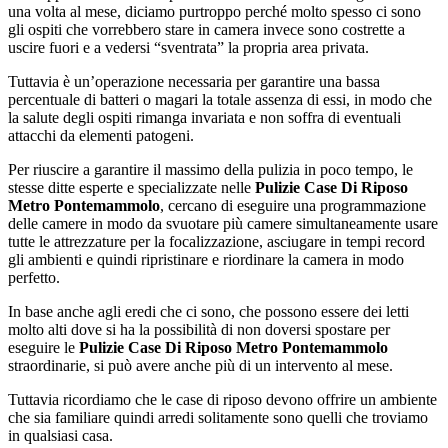
una volta al mese, diciamo purtroppo perché molto spesso ci sono
gli ospiti che vorrebbero stare in camera invece sono costrette a
uscire fuori e a vedersi “sventrata” la propria area privata.
Tuttavia è un’operazione necessaria per garantire una bassa
percentuale di batteri o magari la totale assenza di essi, in modo che
la salute degli ospiti rimanga invariata e non soffra di eventuali
attacchi da elementi patogeni.
Per riuscire a garantire il massimo della pulizia in poco tempo, le
stesse ditte esperte e specializzate nelle
Pulizie Case Di Riposo
Metro Pontemammolo
, cercano di eseguire una programmazione
delle camere in modo da svuotare più camere simultaneamente usare
tutte le attrezzature per la focalizzazione, asciugare in tempi record
gli ambienti e quindi ripristinare e riordinare la camera in modo
perfetto.
In base anche agli eredi che ci sono, che possono essere dei letti
molto alti dove si ha la possibilità di non doversi spostare per
eseguire le
Pulizie Case Di Riposo Metro Pontemammolo
straordinarie, si può avere anche più di un intervento al mese.
Tuttavia ricordiamo che le case di riposo devono offrire un ambiente
che sia familiare quindi arredi solitamente sono quelli che troviamo
in qualsiasi casa.