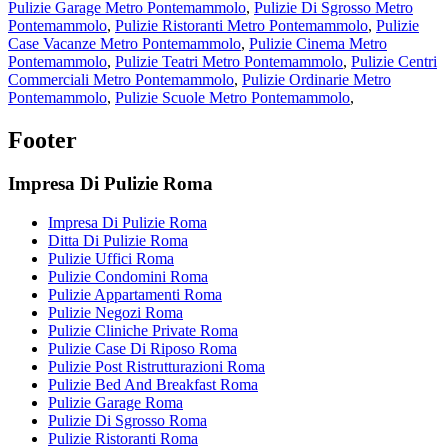
Pulizie Garage Metro Pontemammolo
,
Pulizie Di Sgrosso Metro
Pontemammolo
,
Pulizie Ristoranti Metro Pontemammolo
,
Pulizie
Case Vacanze Metro Pontemammolo
,
Pulizie Cinema Metro
Pontemammolo
,
Pulizie Teatri Metro Pontemammolo
,
Pulizie Centri
Commerciali Metro Pontemammolo
,
Pulizie Ordinarie Metro
Pontemammolo
,
Pulizie Scuole Metro Pontemammolo
,
Footer
Impresa Di Pulizie Roma
Impresa Di Pulizie Roma
Ditta Di Pulizie Roma
Pulizie Uffici Roma
Pulizie Condomini Roma
Pulizie Appartamenti Roma
Pulizie Negozi Roma
Pulizie Cliniche Private Roma
Pulizie Case Di Riposo Roma
Pulizie Post Ristrutturazioni Roma
Pulizie Bed And Breakfast Roma
Pulizie Garage Roma
Pulizie Di Sgrosso Roma
Pulizie Ristoranti Roma