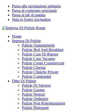
Passa alla navigazione primaria
Passa al contenuto principale
Passa al piè di pagina
Skip to footer navigation
Impresa Di Pulizie Roma
✅ Abitazioni e Attività Commerciali
Home
Impresa Di Pulizie
Pulizie Appartamenti
Pulizie Bed And Breakfast
Pulizie Case Di Riposo
Pulizie Case Vacanze
Pulizie Centri Commerciali
Pulizie Cinema
Pulizie Cliniche Private
Pulizie Condomini
Ditta Di Pulizie
Pulizie Di Sgrosso
Pulizie Garage
Pulizie Negozi
Pulizie Ordinarie
Pulizie Post Ristrutturazioni
Pulizie Ristoranti