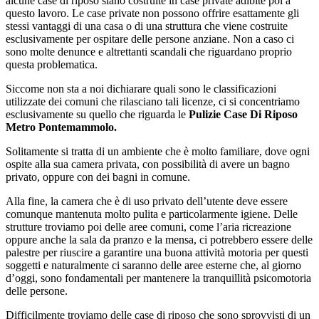
alcune case di riposo siano costruite in case private adibite poi a
questo lavoro. Le case private non possono offrire esattamente gli
stessi vantaggi di una casa o di una struttura che viene costruite
esclusivamente per ospitare delle persone anziane. Non a caso ci
sono molte denunce e altrettanti scandali che riguardano proprio
questa problematica.
Siccome non sta a noi dichiarare quali sono le classificazioni
utilizzate dei comuni che rilasciano tali licenze, ci si concentriamo
esclusivamente su quello che riguarda le
Pulizie Case Di Riposo
Metro Pontemammolo.
Solitamente si tratta di un ambiente che è molto familiare, dove ogni
ospite alla sua camera privata, con possibilità di avere un bagno
privato, oppure con dei bagni in comune.
Alla fine, la camera che è di uso privato dell’utente deve essere
comunque mantenuta molto pulita e particolarmente igiene. Delle
strutture troviamo poi delle aree comuni, come l’aria ricreazione
oppure anche la sala da pranzo e la mensa, ci potrebbero essere delle
palestre per riuscire a garantire una buona attività motoria per questi
soggetti e naturalmente ci saranno delle aree esterne che, al giorno
d’oggi, sono fondamentali per mantenere la tranquillità psicomotoria
delle persone.
Difficilmente troviamo delle case di riposo che sono sprovvisti di un