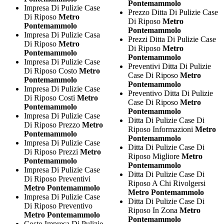
Pontemammolo
Impresa Di Pulizie Case
Prezzo Ditta Di Pulizie Case
Di Riposo
Metro
Di Riposo
Metro
Pontemammolo
Pontemammolo
Impresa Di Pulizie Casa
Prezzi Ditta Di Pulizie Case
Di Riposo
Metro
Di Riposo
Metro
Pontemammolo
Pontemammolo
Impresa Di Pulizie Case
Preventivi Ditta Di Pulizie
Di Riposo Costo
Metro
Case Di Riposo
Metro
Pontemammolo
Pontemammolo
Impresa Di Pulizie Case
Preventivo Ditta Di Pulizie
Di Riposo Costi
Metro
Case Di Riposo
Metro
Pontemammolo
Pontemammolo
Impresa Di Pulizie Case
Ditta Di Pulizie Case Di
Di Riposo Prezzo
Metro
Riposo Informazioni
Metro
Pontemammolo
Pontemammolo
Impresa Di Pulizie Case
Ditta Di Pulizie Case Di
Di Riposo Prezzi
Metro
Riposo Migliore
Metro
Pontemammolo
Pontemammolo
Impresa Di Pulizie Case
Ditta Di Pulizie Case Di
Di Riposo Preventivi
Riposo A Chi Rivolgersi
Metro Pontemammolo
Metro Pontemammolo
Impresa Di Pulizie Case
Ditta Di Pulizie Case Di
Di Riposo Preventivo
Riposo In Zona
Metro
Metro Pontemammolo
Pontemammolo
Costo Impresa Di Pulizie