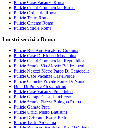
Pulizie Case Vacanze Roma
Pulizie Centri Commerciali Roma
Pulizie Ordinarie Roma
Pulizie Teatri Roma
Pulizie Cinema Roma
Pulizie Scuole Roma
I nostri servizi a Roma
Pulizie Bed And Breakfast Colonna
Pulizie Case Di Riposo Massimina
Pulizie Centri Commerciali Repubblica
Pulizie Scuole Via Alessio Baldovinetti
Pulizie Negozi Metro Parco Di Centocelle
Pulizie Case Vacanze Castelverde
Pulizie Cliniche Private Ponte Di Nona
Ditta Di Pulizie Alessandrino
Pulizie Case Vacanze Policlinico
Pulizie Garage Casal Lumbroso
Pulizie Scuole Piazza Bologna Roma
Pulizie Garage Prati
Pulizie Uffici Metro Battistini
Pulizie Ristoranti Roma Prati
Pulizie Teatri Ardeatina
Pulizie Bed And Breakfast Tor Di Quinto