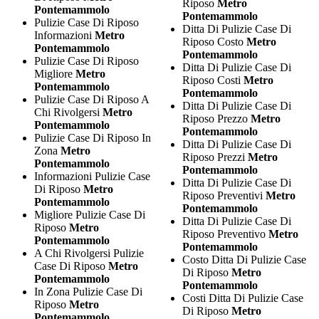
Riposo
Metro
Pontemammolo
Pontemammolo
Pulizie Case Di Riposo
Ditta Di Pulizie Case Di
Informazioni
Metro
Riposo Costo
Metro
Pontemammolo
Pontemammolo
Pulizie Case Di Riposo
Ditta Di Pulizie Case Di
Migliore
Metro
Riposo Costi
Metro
Pontemammolo
Pontemammolo
Pulizie Case Di Riposo A
Ditta Di Pulizie Case Di
Chi Rivolgersi
Metro
Riposo Prezzo
Metro
Pontemammolo
Pontemammolo
Pulizie Case Di Riposo In
Ditta Di Pulizie Case Di
Zona
Metro
Riposo Prezzi
Metro
Pontemammolo
Pontemammolo
Informazioni Pulizie Case
Ditta Di Pulizie Case Di
Di Riposo
Metro
Riposo Preventivi
Metro
Pontemammolo
Pontemammolo
Migliore Pulizie Case Di
Ditta Di Pulizie Case Di
Riposo
Metro
Riposo Preventivo
Metro
Pontemammolo
Pontemammolo
A Chi Rivolgersi Pulizie
Costo Ditta Di Pulizie Case
Case Di Riposo
Metro
Di Riposo
Metro
Pontemammolo
Pontemammolo
In Zona Pulizie Case Di
Costi Ditta Di Pulizie Case
Riposo
Metro
Di Riposo
Metro
Pontemammolo