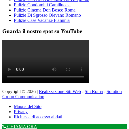
Pulizie Condomini Camilluccia
Pulizie Cinema Don Bosco Roma
Pulizie Di Sgrosso Olevano Romano
Pulizie Case Vacanze Flaminia
Guarda il nostro spot su YouTube
Copyright © 2026 |
Realizzazione Siti Web
-
Siti Roma
-
Solution
Group Communication
Mappa del Sito
Privacy
Richiesta di accesso ai dati
CHIAMA ORA