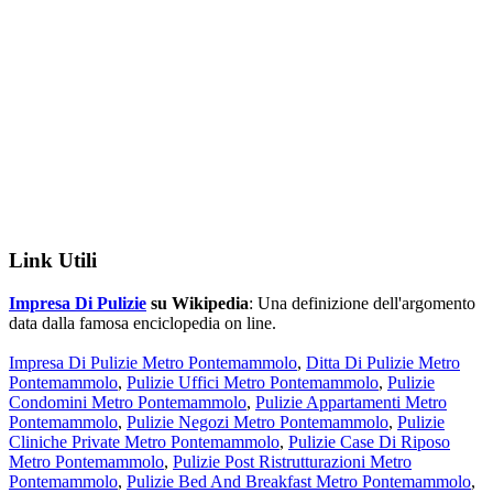
Link Utili
Impresa Di Pulizie
su Wikipedia
: Una definizione dell'argomento
data dalla famosa enciclopedia on line.
Impresa Di Pulizie Metro Pontemammolo
,
Ditta Di Pulizie Metro
Pontemammolo
,
Pulizie Uffici Metro Pontemammolo
,
Pulizie
Condomini Metro Pontemammolo
,
Pulizie Appartamenti Metro
Pontemammolo
,
Pulizie Negozi Metro Pontemammolo
,
Pulizie
Cliniche Private Metro Pontemammolo
,
Pulizie Case Di Riposo
Metro Pontemammolo
,
Pulizie Post Ristrutturazioni Metro
Pontemammolo
,
Pulizie Bed And Breakfast Metro Pontemammolo
,