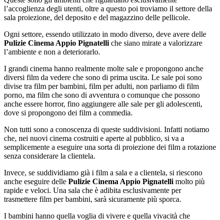
l’accoglienza degli utenti, oltre a questo poi troviamo il settore della
sala proiezione, del deposito e del magazzino delle pellicole.
Ogni settore, essendo utilizzato in modo diverso, deve avere delle
Pulizie Cinema Appio Pignatelli
che siano mirate a valorizzare
l’ambiente e non a deteriorarlo.
I grandi cinema hanno realmente molte sale e propongono anche
diversi film da vedere che sono di prima uscita. Le sale poi sono
divise tra film per bambini, film per adulti, non parliamo di film
porno, ma film che sono di avventura o comunque che possono
anche essere horror, fino aggiungere alle sale per gli adolescenti,
dove si propongono dei film a commedia.
Non tutti sono a conoscenza di queste suddivisioni. Infatti notiamo
che, nei nuovi cinema costruiti e aperte al pubblico, si va a
semplicemente a eseguire una sorta di proiezione dei film a rotazione
senza considerare la clientela.
Invece, se suddividiamo già i film a sala e a clientela, si riescono
anche eseguire delle
Pulizie Cinema Appio Pignatelli
molto più
rapide e veloci. Una sala che è adibita esclusivamente per
trasmettere film per bambini, sarà sicuramente più sporca.
I bambini hanno quella voglia di vivere e quella vivacità che