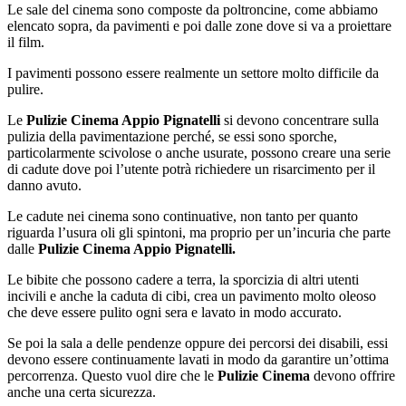
Le sale del cinema sono composte da poltroncine, come abbiamo
elencato sopra, da pavimenti e poi dalle zone dove si va a proiettare
il film.
I pavimenti possono essere realmente un settore molto difficile da
pulire.
Le
Pulizie Cinema Appio Pignatelli
si devono concentrare sulla
pulizia della pavimentazione perché, se essi sono sporche,
particolarmente scivolose o anche usurate, possono creare una serie
di cadute dove poi l’utente potrà richiedere un risarcimento per il
danno avuto.
Le cadute nei cinema sono continuative, non tanto per quanto
riguarda l’usura oli gli spintoni, ma proprio per un’incuria che parte
dalle
Pulizie Cinema Appio Pignatelli.
Le bibite che possono cadere a terra, la sporcizia di altri utenti
incivili e anche la caduta di cibi, crea un pavimento molto oleoso
che deve essere pulito ogni sera e lavato in modo accurato.
Se poi la sala a delle pendenze oppure dei percorsi dei disabili, essi
devono essere continuamente lavati in modo da garantire un’ottima
percorrenza. Questo vuol dire che le
Pulizie Cinema
devono offrire
anche una certa sicurezza.