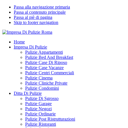
Passa alla navigazione primaria
Passa al contenuto principale
Passa al piè di pagina
Skip to footer navigation
Impresa Di Pulizie Roma
✅ Abitazioni e Attività Commerciali
Home
Impresa Di Pulizie
Pulizie Appartamenti
Pulizie Bed And Breakfast
Pulizie Case Di Riposo
Pulizie Case Vacanze
Pulizie Centri Commerciali
Pulizie Cinema
Pulizie Cliniche Private
Pulizie Condomini
Ditta Di Pulizie
Pulizie Di Sgrosso
Pulizie Garage
Pulizie Negozi
Pulizie Ordinarie
Pulizie Post Ristrutturazioni
Pulizie Ristoranti