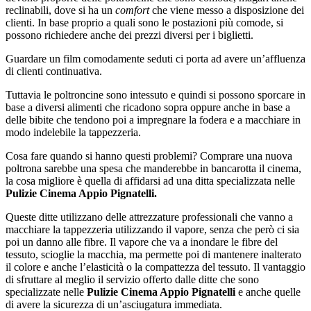
reclinabili, dove si ha un
comfort
che viene messo a disposizione dei
clienti. In base proprio a quali sono le postazioni più comode, si
possono richiedere anche dei prezzi diversi per i biglietti.
Guardare un film comodamente seduti ci porta ad avere un’affluenza
di clienti continuativa.
Tuttavia le poltroncine sono intessuto e quindi si possono sporcare in
base a diversi alimenti che ricadono sopra oppure anche in base a
delle bibite che tendono poi a impregnare la fodera e a macchiare in
modo indelebile la tappezzeria.
Cosa fare quando si hanno questi problemi? Comprare una nuova
poltrona sarebbe una spesa che manderebbe in bancarotta il cinema,
la cosa migliore è quella di affidarsi ad una ditta specializzata nelle
Pulizie Cinema Appio Pignatelli.
Queste ditte utilizzano delle attrezzature professionali che vanno a
macchiare la tappezzeria utilizzando il vapore, senza che però ci sia
poi un danno alle fibre. Il vapore che va a inondare le fibre del
tessuto, scioglie la macchia, ma permette poi di mantenere inalterato
il colore e anche l’elasticità o la compattezza del tessuto. Il vantaggio
di sfruttare al meglio il servizio offerto dalle ditte che sono
specializzate nelle
Pulizie Cinema Appio Pignatelli
e anche quelle
di avere la sicurezza di un’asciugatura immediata.