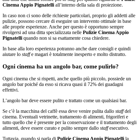
Cinema Appio Pignatelli
all’interno della sala di proiezione.
In caso non ci sono delle richieste particolari, proprio gli addetti alle
pulizie, possono cercare di eseguire un intervento ottimale in base
alle proprie esperienze. Anche per questo è opportuno sempre
rivolgersi ad una ditta specializzata nelle
Pulizie Cinema Appio
Pignatelli
quando non si sa esattamente cosa chiedere.
In base alla loro esperienza potranno anche dare consigli e quindi
aiutare lo
staff
e magari è totalmente inesperto e molto distratto.
Ogni cinema ha un angolo bar, come pulirlo?
Ogni cinema che si rispetti, anche quello più piccolo, possiede un
angolo bar poiché da esso si ricava quasi il 72% dei guadagni
effettivi.
L’angolo bar deve essere pulito e trattato come un qualsiasi bar.
Se c’è la macchina del caffè essa deve venire pulita dallo
staff
del
cinema. Eventuali vetrinette, trattamento di alimenti, frigoriferi e
tutto quello che è presente per la conservazione e il trattamento degli
alimenti, deve essere curato e pulito sempre dallo
staff
esecutivo.
Tuttavia, quando si parla di
Pulizie Cinema Appio Pignatelli
la