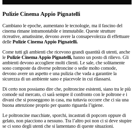
Pulizie Cinema Appio Pignatelli
Cambiano le epoche, aumentano le tecnologie, ma il fascino del
cinema rimane intramontabile e immutabile. Queste strutture
ricreative, amatissime, devono avere la consapevolezza di effettuare
delle
Pulizie Cinema Appio Pignatelli.
Come tutti gli ambienti che ricevono grandi quantità di utenti, anche
le
Pulizie Cinema Appio Pignatelli,
hanno un posto di rilievo. Gli
ambienti devono accogliere molti clienti. Le sale, che solitamente
sono composte da diverse poltroncine o sedie molto comode,
devono avere un aspetto e una pulizia che vada a garantire la
sicurezza di un ambiente sano e piacevole in cui rilassarsi.
Di certo non possiamo dire che, poltroncine esistenti, siano tra le più
comode sul mercato, ci sarà sempre il confronto con le poltrone e i
divani che si posseggono in casa, ma tuttavia occorre che ci sia una
buona attenzione proprio per quanto riguarda l’igiene.
Le poltroncine macchiate, sporchi, incastrati di popcorn oppure di
gelato, non piacciono a nessuno. Tra l’altro poi non ci si deve stupire
se ci sono degli utenti che si lamentano di queste situazioni.