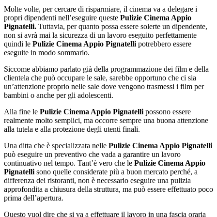
Molte volte, per cercare di risparmiare, il cinema va a delegare i
propri dipendenti nell’eseguire queste
Pulizie Cinema Appio
Pignatelli.
Tuttavia, per quanto possa essere solerte un dipendente,
non si avrà mai la sicurezza di un lavoro eseguito perfettamente
quindi le
Pulizie Cinema Appio Pignatelli
potrebbero essere
eseguite in modo sommario.
Siccome abbiamo parlato già della programmazione dei film e della
clientela che può occupare le sale, sarebbe opportuno che ci sia
un’attenzione proprio nelle sale dove vengono trasmessi i film per
bambini o anche per gli adolescenti.
Alla fine le
Pulizie Cinema Appio Pignatelli
possono essere
realmente molto semplici, ma occorre sempre una buona attenzione
alla tutela e alla protezione degli utenti finali.
Una ditta che è specializzata nelle
Pulizie Cinema Appio Pignatelli
può eseguire un preventivo che vada a garantire un lavoro
continuativo nel tempo. Tant’è vero che le
Pulizie Cinema Appio
Pignatelli
sono quelle considerate più a buon mercato perché, a
differenza dei ristoranti, non è necessario eseguire una pulizia
approfondita a chiusura della struttura, ma può essere effettuato poco
prima dell’apertura.
Questo vuol dire che si va a effettuare il lavoro in una fascia oraria