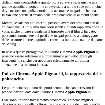
difficilmente contenibile e questo porta ad avere sicuramente una
grande quantità di popcorn e ci deve stare a terra o sulle poltroncine
dove occorre una pulizia molto più accurata e magari anche una
iniziazione perché si creano delle problematiche di alimenti collusi.
Mentre, le sale per adolescenti, possono avere dei problemi dati da
atti vandalici. Tutti siamo stati adolescenti e quindi sappiamo che alle
volte, anche in base a quale sia il trasporto che il film ci ha dato,
possiamo commettere dei gesti che magari portano a danneggiare
delle strutture interne e quindi occorre una buona attenzione da parte
dello
staff
.
In base a queste prerogative, le
Pulizie Cinema Appio Pignatelli
possono essere selezionate e programmate per velocizzare gli
interventi, ma anche per apportare effettivamente un’ottima
attenzione alla struttura interna.
Pulizie Cinema Appio Pignatelli, la tappezzeria delle
poltroncine
Le poltroncine sono uno dei punti centrali che caratterizzano le
preoccupazioni date dalle
Pulizie Cinema Appio Pignatelli.
Esse sono un forte investimento economico. I cinema migliori
devono proporre delle poltroncine che sono comode, magari anche