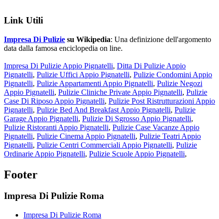
Link Utili
Impresa Di Pulizie
su Wikipedia
: Una definizione dell'argomento
data dalla famosa enciclopedia on line.
Impresa Di Pulizie Appio Pignatelli
,
Ditta Di Pulizie Appio
Pignatelli
,
Pulizie Uffici Appio Pignatelli
,
Pulizie Condomini Appio
Pignatelli
,
Pulizie Appartamenti Appio Pignatelli
,
Pulizie Negozi
Appio Pignatelli
,
Pulizie Cliniche Private Appio Pignatelli
,
Pulizie
Case Di Riposo Appio Pignatelli
,
Pulizie Post Ristrutturazioni Appio
Pignatelli
,
Pulizie Bed And Breakfast Appio Pignatelli
,
Pulizie
Garage Appio Pignatelli
,
Pulizie Di Sgrosso Appio Pignatelli
,
Pulizie Ristoranti Appio Pignatelli
,
Pulizie Case Vacanze Appio
Pignatelli
,
Pulizie Cinema Appio Pignatelli
,
Pulizie Teatri Appio
Pignatelli
,
Pulizie Centri Commerciali Appio Pignatelli
,
Pulizie
Ordinarie Appio Pignatelli
,
Pulizie Scuole Appio Pignatelli
,
Footer
Impresa Di Pulizie Roma
Impresa Di Pulizie Roma