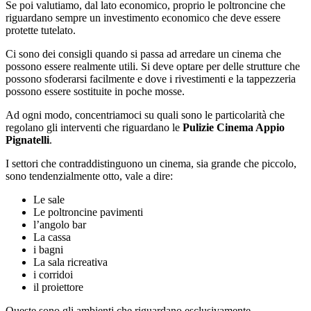
Se poi valutiamo, dal lato economico, proprio le poltroncine che
riguardano sempre un investimento economico che deve essere
protette tutelato.
Ci sono dei consigli quando si passa ad arredare un cinema che
possono essere realmente utili. Si deve optare per delle strutture che
possono sfoderarsi facilmente e dove i rivestimenti e la tappezzeria
possono essere sostituite in poche mosse.
Ad ogni modo, concentriamoci su quali sono le particolarità che
regolano gli interventi che riguardano le
Pulizie Cinema Appio
Pignatelli
.
I settori che contraddistinguono un cinema, sia grande che piccolo,
sono tendenzialmente otto, vale a dire:
Le sale
Le poltroncine pavimenti
l’angolo bar
La cassa
i bagni
La sala ricreativa
i corridoi
il proiettore
Queste sono gli ambienti che riguardano esclusivamente