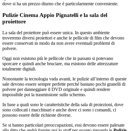
dove si ha un prezzo diurno che è particolarmente conveniente.
Pulizie Cinema Appio Pignatelli e la sala del
proiettore
La sala del proiettore può essere unica. In questo ambiente
troveremo diversi proiettori e anche le pellicole di film che devono
essere conservati in modo da non avere eventuali problemi di
polvere.
Oggi non esistono più le pellicole che in passato si potevano
sporcare e quindi anche bruciare, ma esistono delle attrezzature
totalmente digitali.
Nonostante la tecnologia vada avanti, le pulizie all’interno di queste
sale devono essere sempre perfette perché bastano pochi granelli di
polvere per danneggiare il DVD originale e quindi rendere
impossibile poi la trasmissione sullo schermo.
In base a quali sono le caratteristiche della sala di proiezioni, dove
sono collocati i macchinari e anche dove ci sono i comandi, ci
possono essere delle richieste diverse.
Se si hanno particolari preoccupazioni, essi devono essere palesate
alla ditta che andrà fornire poi lo
staff
per quanto riguarda le
Pulizie