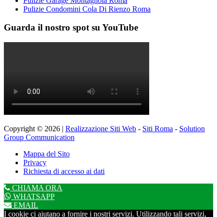
Pulizie Garage Montagnola Roma
Pulizie Condomini Cola Di Rienzo Roma
Guarda il nostro spot su YouTube
Copyright © 2026 |
Realizzazione Siti Web
-
Siti Roma
-
Solution
Group Communication
Mappa del Sito
Privacy
Richiesta di accesso ai dati
CHIAMA ORA
WHATSAPP
EMAIL
I cookie ci aiutano a fornire i nostri servizi. Utilizzando tali servizi,