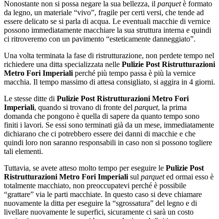
Nonostante non si possa negare la sua bellezza, il
parquet
è formato
da legno, un materiale “vivo”, fragile per certi versi, che tende ad
essere delicato se si parla di acqua. Le eventuali macchie di vernice
possono immediatamente macchiare la sua struttura interna e quindi
ci ritroveremo con un pavimento “esteticamente danneggiato”.
Una volta terminata la fase di ristrutturazione, non perdete tempo nel
richiedere una ditta specializzata nelle
Pulizie Post Ristrutturazioni
Metro Fori Imperiali
perché più tempo passa è più la vernice
macchia. Il tempo massimo di attesa consigliato, si aggira in 4 giorni.
Le stesse ditte di
Pulizie Post Ristrutturazioni Metro Fori
Imperiali
, quando si trovano di fronte del
parquet
, la prima
domanda che pongono è quella di sapere da quanto tempo sono
finiti i lavori. Se essi sono terminati già da un mese, immediatamente
dichiarano che ci potrebbero essere dei danni di macchie e che
quindi loro non saranno responsabili in caso non si possono togliere
tali elementi.
Tuttavia, se avete atteso molto tempo per eseguire le
Pulizie Post
Ristrutturazioni Metro Fori Imperiali
sul
parquet
ed ormai esso è
totalmente macchiato, non preoccupatevi perché è possibile
“grattare” via le parti macchiate. In questo caso si deve chiamare
nuovamente la ditta per eseguire la “sgrossatura” del legno e di
livellare nuovamente le superfici, sicuramente ci sarà un costo