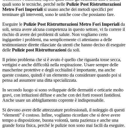
quali sono le tecniche, perché nelle
Pulizie Post Ristrutturazioni
Metro Fori Imperiali
si usano anche dei metodi specifici per
terminare gli interventi, sono le uniche cose che possiamo fare.
Eseguire le
Pulizie Post Ristrutturazioni Metro Fori Imperiali
da
soli, senza avere alcuna competenza in questo settore, vi fa correre il
rischio di avere dei problemi di salute. Non vogliamo certo
ingigantire i problemi, ma semplicemente ci atteniamo a delle
testimonianze dirette rilasciate da utenti che hanno deciso di eseguire
delle
Pulizie post Ristrutturazioni
da soli.
Il primo problema che si è avuto è quello che riguarda tosse secca,
vertigini e anche difficoltà nella respirazione. Usare sempre delle
mascherine protettive e degli occhialini è importante, ma anche
queste costano, quindi è un elemento da considerare quando poi si
pensa ad assumere una ditta specializzata.
In secondo luogo si sono sviluppate delle dermatiti e orticarie molto
gravi, con irritazioni diffuse e anche con dei forti rossori fastidiosi.
Anche usare un abbigliamento coprente è indispensabile.
Si devono avere delle attrezzature professionali, il noleggio di questi
“elementi” è costoso. Infine, vogliamo ricordare che si deve avere
tempo a disposizione, buona volontà, tanta pazienza e anche una
grande forza fisica, perché le pulizie non sono mai facili da eseguire.