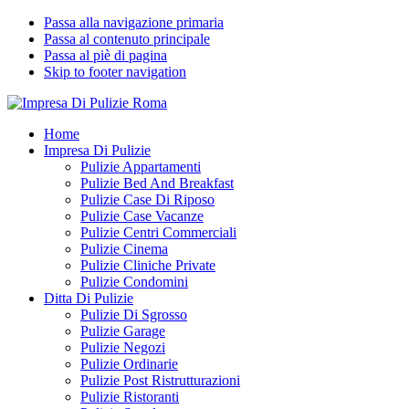
Passa alla navigazione primaria
Passa al contenuto principale
Passa al piè di pagina
Skip to footer navigation
Impresa Di Pulizie Roma
✅ Abitazioni e Attività Commerciali
Home
Impresa Di Pulizie
Pulizie Appartamenti
Pulizie Bed And Breakfast
Pulizie Case Di Riposo
Pulizie Case Vacanze
Pulizie Centri Commerciali
Pulizie Cinema
Pulizie Cliniche Private
Pulizie Condomini
Ditta Di Pulizie
Pulizie Di Sgrosso
Pulizie Garage
Pulizie Negozi
Pulizie Ordinarie
Pulizie Post Ristrutturazioni
Pulizie Ristoranti