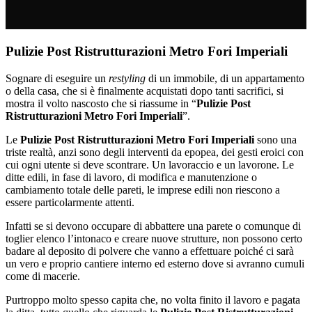
Pulizie Post Ristrutturazioni Metro Fori Imperiali
Sognare di eseguire un
restyling
di un immobile, di un appartamento
o della casa, che si è finalmente acquistati dopo tanti sacrifici, si
mostra il volto nascosto che si riassume in “
Pulizie Post
Ristrutturazioni Metro Fori Imperiali
”.
Le
Pulizie Post Ristrutturazioni Metro Fori Imperiali
sono una
triste realtà, anzi sono degli interventi da epopea, dei gesti eroici con
cui ogni utente si deve scontrare. Un lavoraccio e un lavorone. Le
ditte edili, in fase di lavoro, di modifica e manutenzione o
cambiamento totale delle pareti, le imprese edili non riescono a
essere particolarmente attenti.
Infatti se si devono occupare di abbattere una parete o comunque di
toglier elenco l’intonaco e creare nuove strutture, non possono certo
badare al deposito di polvere che vanno a effettuare poiché ci sarà
un vero e proprio cantiere interno ed esterno dove si avranno cumuli
come di macerie.
Purtroppo molto spesso capita che, no volta finito il lavoro e pagata