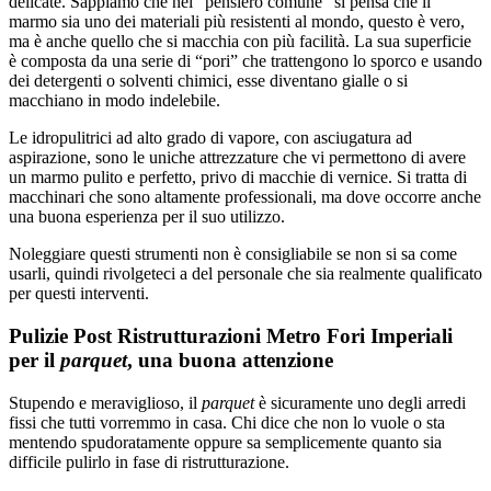
delicate. Sappiamo che nel “pensiero comune” si pensa che il
marmo sia uno dei materiali più resistenti al mondo, questo è vero,
ma è anche quello che si macchia con più facilità. La sua superficie
è composta da una serie di “pori” che trattengono lo sporco e usando
dei detergenti o solventi chimici, esse diventano gialle o si
macchiano in modo indelebile.
Le idropulitrici ad alto grado di vapore, con asciugatura ad
aspirazione, sono le uniche attrezzature che vi permettono di avere
un marmo pulito e perfetto, privo di macchie di vernice. Si tratta di
macchinari che sono altamente professionali, ma dove occorre anche
una buona esperienza per il suo utilizzo.
Noleggiare questi strumenti non è consigliabile se non si sa come
usarli, quindi rivolgeteci a del personale che sia realmente qualificato
per questi interventi.
Pulizie Post Ristrutturazioni Metro Fori Imperiali
per il
parquet
, una buona attenzione
Stupendo e meraviglioso, il
parquet
è sicuramente uno degli arredi
fissi che tutti vorremmo in casa. Chi dice che non lo vuole o sta
mentendo spudoratamente oppure sa semplicemente quanto sia
difficile pulirlo in fase di ristrutturazione.