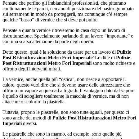
Pensate che perfino gli imbianchini professionisti, che pitturano
continuamente le pareti, cercano di posizionare del nastro gommato
sui serramenti in modo da proteggerli, ma comunque c’è sempre
qualche “basso” di vernice che si deve poi pulire.
Pensate a quanta vernice ritroveremo in casa dopo un lavoro di
ristrutturazione. Specialmente parlando di un lavoro “importante” e
con una scarsa attenzione da parte degli operai.
Detto questo, qual è la soluzione da usare per un lavoro di
Pulizie
Post Ristrutturazioni Metro Fori Imperiali
? Le ditte di
Pulizie
Post Ristrutturazioni Metro Fori Imperiali
sono molto richieste e
offrono degli interventi mirati.
La vernice, anche quella più “ostica”, non riesce a sopportare il
calore, questo vuol dire che si devono usare delle attrezzature che
offrono un vapore acqueo ad alti gradi. Il vantaggio dato dal vapore
è quello di sciogliere totalmente la macchia di vernice, ma di non
attaccare o scolorire la piastrella.
Tuttavia, proprio le piastrelle, non sono tutte uguali, per questo ci
sono anche dei metodi di
Pulizie Post Ristrutturazioni Metro Fori
Imperiali
diversi.
Le piastrelle che sono in marmo, ad esempio, sono quelle più