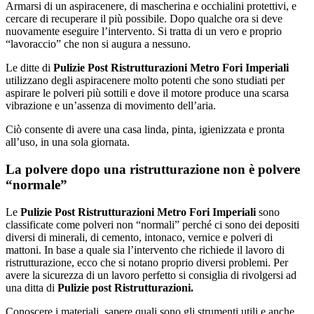
Armarsi di un aspiracenere, di mascherina e occhialini protettivi, e
cercare di recuperare il più possibile. Dopo qualche ora si deve
nuovamente eseguire l’intervento. Si tratta di un vero e proprio
“lavoraccio” che non si augura a nessuno.
Le ditte di
Pulizie Post Ristrutturazioni Metro Fori Imperiali
utilizzano degli aspiracenere molto potenti che sono studiati per
aspirare le polveri più sottili e dove il motore produce una scarsa
vibrazione e un’assenza di movimento dell’aria.
Ciò consente di avere una casa linda, pinta, igienizzata e pronta
all’uso, in una sola giornata.
La polvere dopo una ristrutturazione non è polvere
“normale”
Le
Pulizie Post Ristrutturazioni Metro Fori Imperiali
sono
classificate come polveri non “normali” perché ci sono dei depositi
diversi di minerali, di cemento, intonaco, vernice e polveri di
mattoni. In base a quale sia l’intervento che richiede il lavoro di
ristrutturazione, ecco che si notano proprio diversi problemi. Per
avere la sicurezza di un lavoro perfetto si consiglia di rivolgersi ad
una ditta di
Pulizie post Ristrutturazioni.
Conoscere i materiali, sapere quali sono gli strumenti utili e anche