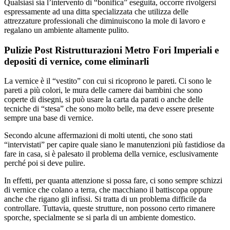
Qualsiasi sia l’intervento di “bonifica” eseguita, occorre rivolgersi
espressamente ad una ditta specializzata che utilizza delle
attrezzature professionali che diminuiscono la mole di lavoro e
regalano un ambiente altamente pulito.
Pulizie Post Ristrutturazioni Metro Fori Imperiali e
depositi di vernice, come eliminarli
La vernice è il “vestito” con cui si ricoprono le pareti. Ci sono le
pareti a più colori, le mura delle camere dai bambini che sono
coperte di disegni, si può usare la carta da parati o anche delle
tecniche di “stesa” che sono molto belle, ma deve essere presente
sempre una base di vernice.
Secondo alcune affermazioni di molti utenti, che sono stati
“intervistati” per capire quale siano le manutenzioni più fastidiose da
fare in casa, si è palesato il problema della vernice, esclusivamente
perché poi si deve pulire.
In effetti, per quanta attenzione si possa fare, ci sono sempre schizzi
di vernice che colano a terra, che macchiano il battiscopa oppure
anche che rigano gli infissi. Si tratta di un problema difficile da
controllare. Tuttavia, queste strutture, non possono certo rimanere
sporche, specialmente se si parla di un ambiente domestico.