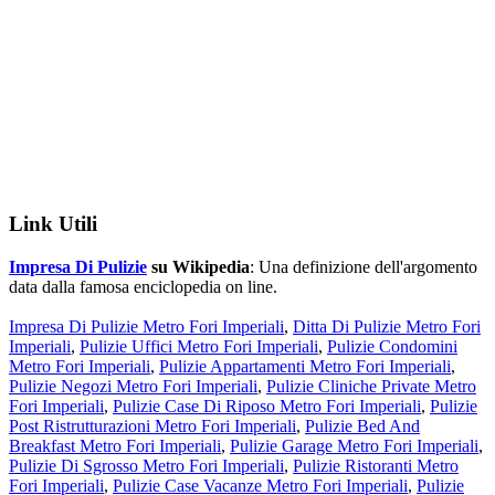
Link Utili
Impresa Di Pulizie
su Wikipedia
: Una definizione dell'argomento
data dalla famosa enciclopedia on line.
Impresa Di Pulizie Metro Fori Imperiali
,
Ditta Di Pulizie Metro Fori
Imperiali
,
Pulizie Uffici Metro Fori Imperiali
,
Pulizie Condomini
Metro Fori Imperiali
,
Pulizie Appartamenti Metro Fori Imperiali
,
Pulizie Negozi Metro Fori Imperiali
,
Pulizie Cliniche Private Metro
Fori Imperiali
,
Pulizie Case Di Riposo Metro Fori Imperiali
,
Pulizie
Post Ristrutturazioni Metro Fori Imperiali
,
Pulizie Bed And
Breakfast Metro Fori Imperiali
,
Pulizie Garage Metro Fori Imperiali
,
Pulizie Di Sgrosso Metro Fori Imperiali
,
Pulizie Ristoranti Metro
Fori Imperiali
,
Pulizie Case Vacanze Metro Fori Imperiali
,
Pulizie