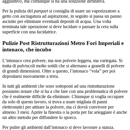
aggiuntivo, ma comunque si ha una soluzione definitiva.
Per la pulizia del
parquet
si consiglia di usare un vaporizzatore a
getto con asciugatura ad aspirazione, in seguito si passa un panno
asciutto per eliminare eventuali depositi di acqua. Una volta
terminata tale operazione si deve lucidare o passare la cera sulla
superficie con una lucidatrice.
Pulizie Post Ristrutturazioni Metro Fori Imperiali e
intonaco, che incubo
L’intonaco crea polvere, ma non polvere leggera, ma variegata. Si
tratta di pulviscoli molto sottili che si alternano a granelli di polvere
di grandi dimensioni. Oltre a questo, l’intonaco “vola” per poi
depositarsi nuovamente a terra.
In tutti gli ambienti che sono sottoposti ad una ristrutturazione
possiamo notare che si ha a che fare con una problematica di polvere
che è realmente difficile da eliminare. Chiunque si voglia occupare
da solo di questo lavoro, si trova a usare migliaia di panni
elettrostatici per attirare la polvere, ma ci dovrà convivere per
almeno 3 mesi. Aprire la finestra o la porta per far arieggiare è anche
un altro metodo per diffondere lo sporco.
Per pulire gli ambienti dall’intonaco si deve lavorare a stanza.