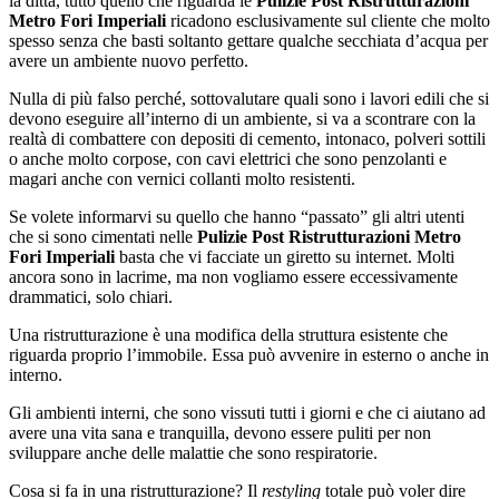
la ditta, tutto quello che riguarda le
Pulizie Post Ristrutturazioni
Metro Fori Imperiali
ricadono esclusivamente sul cliente che molto
spesso senza che basti soltanto gettare qualche secchiata d’acqua per
avere un ambiente nuovo perfetto.
Nulla di più falso perché, sottovalutare quali sono i lavori edili che si
devono eseguire all’interno di un ambiente, si va a scontrare con la
realtà di combattere con depositi di cemento, intonaco, polveri sottili
o anche molto corpose, con cavi elettrici che sono penzolanti e
magari anche con vernici collanti molto resistenti.
Se volete informarvi su quello che hanno “passato” gli altri utenti
che si sono cimentati nelle
Pulizie Post Ristrutturazioni Metro
Fori Imperiali
basta che vi facciate un giretto su internet. Molti
ancora sono in lacrime, ma non vogliamo essere eccessivamente
drammatici, solo chiari.
Una ristrutturazione è una modifica della struttura esistente che
riguarda proprio l’immobile. Essa può avvenire in esterno o anche in
interno.
Gli ambienti interni, che sono vissuti tutti i giorni e che ci aiutano ad
avere una vita sana e tranquilla, devono essere puliti per non
sviluppare anche delle malattie che sono respiratorie.
Cosa si fa in una ristrutturazione? Il
restyling
totale può voler dire