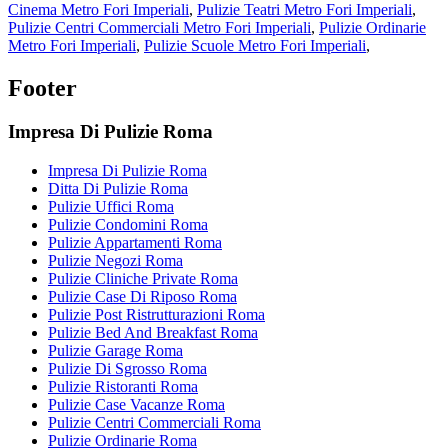
Cinema Metro Fori Imperiali
,
Pulizie Teatri Metro Fori Imperiali
,
Pulizie Centri Commerciali Metro Fori Imperiali
,
Pulizie Ordinarie
Metro Fori Imperiali
,
Pulizie Scuole Metro Fori Imperiali
,
Footer
Impresa Di Pulizie Roma
Impresa Di Pulizie Roma
Ditta Di Pulizie Roma
Pulizie Uffici Roma
Pulizie Condomini Roma
Pulizie Appartamenti Roma
Pulizie Negozi Roma
Pulizie Cliniche Private Roma
Pulizie Case Di Riposo Roma
Pulizie Post Ristrutturazioni Roma
Pulizie Bed And Breakfast Roma
Pulizie Garage Roma
Pulizie Di Sgrosso Roma
Pulizie Ristoranti Roma
Pulizie Case Vacanze Roma
Pulizie Centri Commerciali Roma
Pulizie Ordinarie Roma