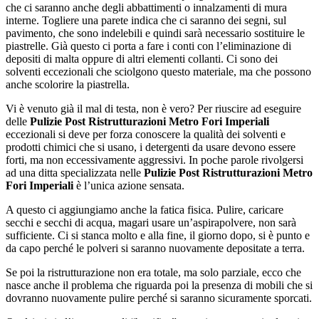
che ci saranno anche degli abbattimenti o innalzamenti di mura
interne. Togliere una parete indica che ci saranno dei segni, sul
pavimento, che sono indelebili e quindi sarà necessario sostituire le
piastrelle. Già questo ci porta a fare i conti con l’eliminazione di
depositi di malta oppure di altri elementi collanti. Ci sono dei
solventi eccezionali che sciolgono questo materiale, ma che possono
anche scolorire la piastrella.
Vi è venuto già il mal di testa, non è vero? Per riuscire ad eseguire
delle
Pulizie Post Ristrutturazioni Metro Fori Imperiali
eccezionali si deve per forza conoscere la qualità dei solventi e
prodotti chimici che si usano, i detergenti da usare devono essere
forti, ma non eccessivamente aggressivi. In poche parole rivolgersi
ad una ditta specializzata nelle
Pulizie Post Ristrutturazioni Metro
Fori Imperiali
è l’unica azione sensata.
A questo ci aggiungiamo anche la fatica fisica. Pulire, caricare
secchi e secchi di acqua, magari usare un’aspirapolvere, non sarà
sufficiente. Ci si stanca molto e alla fine, il giorno dopo, si è punto e
da capo perché le polveri si saranno nuovamente depositate a terra.
Se poi la ristrutturazione non era totale, ma solo parziale, ecco che
nasce anche il problema che riguarda poi la presenza di mobili che si
dovranno nuovamente pulire perché si saranno sicuramente sporcati.