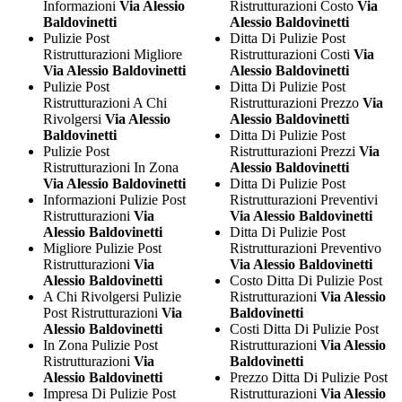
Informazioni
Via Alessio
Ristrutturazioni Costo
Via
Baldovinetti
Alessio Baldovinetti
Pulizie Post
Ditta Di Pulizie Post
Ristrutturazioni Migliore
Ristrutturazioni Costi
Via
Via Alessio Baldovinetti
Alessio Baldovinetti
Pulizie Post
Ditta Di Pulizie Post
Ristrutturazioni A Chi
Ristrutturazioni Prezzo
Via
Rivolgersi
Via Alessio
Alessio Baldovinetti
Baldovinetti
Ditta Di Pulizie Post
Pulizie Post
Ristrutturazioni Prezzi
Via
Ristrutturazioni In Zona
Alessio Baldovinetti
Via Alessio Baldovinetti
Ditta Di Pulizie Post
Informazioni Pulizie Post
Ristrutturazioni Preventivi
Ristrutturazioni
Via
Via Alessio Baldovinetti
Alessio Baldovinetti
Ditta Di Pulizie Post
Migliore Pulizie Post
Ristrutturazioni Preventivo
Ristrutturazioni
Via
Via Alessio Baldovinetti
Alessio Baldovinetti
Costo Ditta Di Pulizie Post
A Chi Rivolgersi Pulizie
Ristrutturazioni
Via Alessio
Post Ristrutturazioni
Via
Baldovinetti
Alessio Baldovinetti
Costi Ditta Di Pulizie Post
In Zona Pulizie Post
Ristrutturazioni
Via Alessio
Ristrutturazioni
Via
Baldovinetti
Alessio Baldovinetti
Prezzo Ditta Di Pulizie Post
Impresa Di Pulizie Post
Ristrutturazioni
Via Alessio