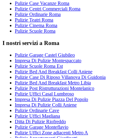
Pulizie Case Vacanze Roma
Pulizie Centri Commerciali Roma
Pulizie Ordinarie Roma
Pulizie Teatri Roma
Pulizie Cinema Roma
Pulizie Scuole Roma
I nostri servizi a Roma
Pulizie Garage Castel Giubileo
Impresa Di Pulizie Montespaccato
Pulizie Scuole Roma Est
Pulizie Bed And Breakfast Colli Aniene
Pulizie Case Di Riposo Villanova Di Guidonia
Pulizie Bed And Breakfast Metro Libia
Pulizie Post Ristrutturazioni Montelanico
Pulizie Uffici Casal Lumbroso
Impresa Di Pulizie Piazza Del Popolo
Impresa Di Pulizie Colli Aniene
Pulizie Ordinarie Cave
Pulizie Uffici Magliana
Ditta Di Pulizie Riofreddo
Pulizie Garage Monteflavio
Pulizie Uffici Zone adiacenti Metro A