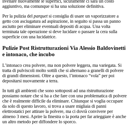
livellare nuovamente le superfici, sicuramente ci sarà un costo
aggiuntivo, ma comunque si ha una soluzione definitiva.
Per la pulizia del
parquet
si consiglia di usare un vaporizzatore a
getto con asciugatura ad aspirazione, in seguito si passa un panno
asciutto per eliminare eventuali depositi di acqua. Una volta
terminata tale operazione si deve lucidare o passare la cera sulla
superficie con una lucidatrice.
Pulizie Post Ristrutturazioni Via Alessio Baldovinetti
e intonaco, che incubo
L’intonaco crea polvere, ma non polvere leggera, ma variegata. Si
tratta di pulviscoli molto sottili che si alternano a granelli di polvere
di grandi dimensioni. Oltre a questo, l’intonaco “vola” per poi
depositarsi nuovamente a terra.
In tutti gli ambienti che sono sottoposti ad una ristrutturazione
possiamo notare che si ha a che fare con una problematica di polvere
che è realmente difficile da eliminare. Chiunque si voglia occupare
da solo di questo lavoro, si trova a usare migliaia di panni
elettrostatici per attirare la polvere, ma ci dovrà convivere per
almeno 3 mesi. Aprire la finestra o la porta per far arieggiare è anche
un altro metodo per diffondere lo sporco.