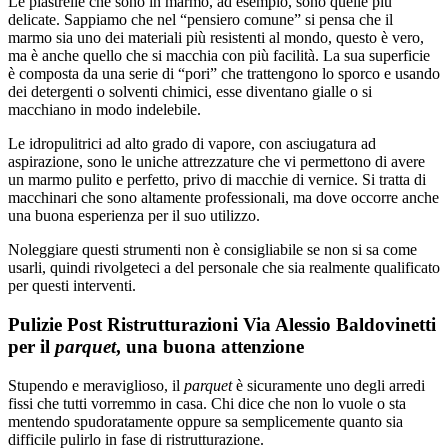
Le piastrelle che sono in marmo, ad esempio, sono quelle più
delicate. Sappiamo che nel “pensiero comune” si pensa che il
marmo sia uno dei materiali più resistenti al mondo, questo è vero,
ma è anche quello che si macchia con più facilità. La sua superficie
è composta da una serie di “pori” che trattengono lo sporco e usando
dei detergenti o solventi chimici, esse diventano gialle o si
macchiano in modo indelebile.
Le idropulitrici ad alto grado di vapore, con asciugatura ad
aspirazione, sono le uniche attrezzature che vi permettono di avere
un marmo pulito e perfetto, privo di macchie di vernice. Si tratta di
macchinari che sono altamente professionali, ma dove occorre anche
una buona esperienza per il suo utilizzo.
Noleggiare questi strumenti non è consigliabile se non si sa come
usarli, quindi rivolgeteci a del personale che sia realmente qualificato
per questi interventi.
Pulizie Post Ristrutturazioni Via Alessio Baldovinetti
per il
parquet
, una buona attenzione
Stupendo e meraviglioso, il
parquet
è sicuramente uno degli arredi
fissi che tutti vorremmo in casa. Chi dice che non lo vuole o sta
mentendo spudoratamente oppure sa semplicemente quanto sia
difficile pulirlo in fase di ristrutturazione.