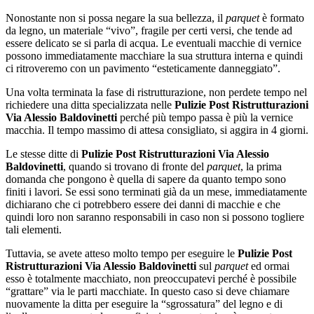
Nonostante non si possa negare la sua bellezza, il
parquet
è formato
da legno, un materiale “vivo”, fragile per certi versi, che tende ad
essere delicato se si parla di acqua. Le eventuali macchie di vernice
possono immediatamente macchiare la sua struttura interna e quindi
ci ritroveremo con un pavimento “esteticamente danneggiato”.
Una volta terminata la fase di ristrutturazione, non perdete tempo nel
richiedere una ditta specializzata nelle
Pulizie Post Ristrutturazioni
Via Alessio Baldovinetti
perché più tempo passa è più la vernice
macchia. Il tempo massimo di attesa consigliato, si aggira in 4 giorni.
Le stesse ditte di
Pulizie Post Ristrutturazioni Via Alessio
Baldovinetti
, quando si trovano di fronte del
parquet
, la prima
domanda che pongono è quella di sapere da quanto tempo sono
finiti i lavori. Se essi sono terminati già da un mese, immediatamente
dichiarano che ci potrebbero essere dei danni di macchie e che
quindi loro non saranno responsabili in caso non si possono togliere
tali elementi.
Tuttavia, se avete atteso molto tempo per eseguire le
Pulizie Post
Ristrutturazioni Via Alessio Baldovinetti
sul
parquet
ed ormai
esso è totalmente macchiato, non preoccupatevi perché è possibile
“grattare” via le parti macchiate. In questo caso si deve chiamare
nuovamente la ditta per eseguire la “sgrossatura” del legno e di