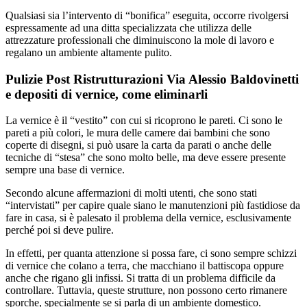
Qualsiasi sia l’intervento di “bonifica” eseguita, occorre rivolgersi
espressamente ad una ditta specializzata che utilizza delle
attrezzature professionali che diminuiscono la mole di lavoro e
regalano un ambiente altamente pulito.
Pulizie Post Ristrutturazioni Via Alessio Baldovinetti
e depositi di vernice, come eliminarli
La vernice è il “vestito” con cui si ricoprono le pareti. Ci sono le
pareti a più colori, le mura delle camere dai bambini che sono
coperte di disegni, si può usare la carta da parati o anche delle
tecniche di “stesa” che sono molto belle, ma deve essere presente
sempre una base di vernice.
Secondo alcune affermazioni di molti utenti, che sono stati
“intervistati” per capire quale siano le manutenzioni più fastidiose da
fare in casa, si è palesato il problema della vernice, esclusivamente
perché poi si deve pulire.
In effetti, per quanta attenzione si possa fare, ci sono sempre schizzi
di vernice che colano a terra, che macchiano il battiscopa oppure
anche che rigano gli infissi. Si tratta di un problema difficile da
controllare. Tuttavia, queste strutture, non possono certo rimanere
sporche, specialmente se si parla di un ambiente domestico.