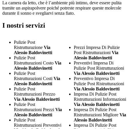
La camera da letto, che è l’ambiente più intimo, deve essere pulita
tramite un aspirapolvere poiché potreste respirare queste molecole
durante il sonno e svegliarvi senza fiato.
I nostri servizi
Pulizie Post
Ristrutturazione
Via
Prezzi Impresa Di Pulizie
Alessio Baldovinetti
Post Ristrutturazioni
Via
Pulizie Post
Alessio Baldovinetti
Ristrutturazioni Costo
Via
Preventivi Impresa Di
Alessio Baldovinetti
Pulizie Post Ristrutturazioni
Pulizie Post
Via Alessio Baldovinetti
Ristrutturazioni Costi
Via
Preventivo Impresa Di
Alessio Baldovinetti
Pulizie Post Ristrutturazioni
Pulizie Post
Via Alessio Baldovinetti
Ristrutturazioni Prezzo
Impresa Di Pulizie Post
Via Alessio Baldovinetti
Ristrutturazioni Informazioni
Pulizie Post
Via Alessio Baldovinetti
Ristrutturazioni Prezzi
Via
Impresa Di Pulizie Post
Alessio Baldovinetti
Ristrutturazioni Migliore
Via
Pulizie Post
Alessio Baldovinetti
Ristrutturazioni Preventivi
Impresa Di Pulizie Post