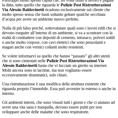
Purtroppo molto spesso capita che, no volta finito il lavoro e pagata
la ditta, tutto quello che riguarda le
Pulizie Post Ristrutturazioni
Via Alessio Baldovinetti
ricadono esclusivamente sul cliente che
molto spesso senza che basti soltanto gettare qualche secchiata
d’acqua per avere un ambiente nuovo perfetto.
Nulla di più falso perché, sottovalutare quali sono i lavori edili che si
devono eseguire all’interno di un ambiente, si va a scontrare con la
realtà di combattere con depositi di cemento, intonaco, polveri sottili
o anche molto corpose, con cavi elettrici che sono penzolanti e
magari anche con vernici collanti molto resistenti.
Se volete informarvi su quello che hanno “passato” gli altri utenti
che si sono cimentati nelle
Pulizie Post Ristrutturazioni Via
Alessio Baldovinetti
basta che vi facciate un giretto su internet.
Molti ancora sono in lacrime, ma non vogliamo essere
eccessivamente drammatici, solo chiari.
Una ristrutturazione è una modifica della struttura esistente che
riguarda proprio l’immobile. Essa può avvenire in esterno o anche in
interno.
Gli ambienti interni, che sono vissuti tutti i giorni e che ci aiutano ad
avere una vita sana e tranquilla, devono essere puliti per non
sviluppare anche delle malattie che sono respiratorie.