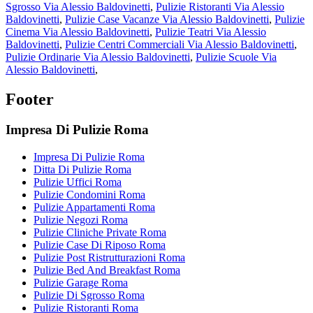
Sgrosso Via Alessio Baldovinetti
,
Pulizie Ristoranti Via Alessio
Baldovinetti
,
Pulizie Case Vacanze Via Alessio Baldovinetti
,
Pulizie
Cinema Via Alessio Baldovinetti
,
Pulizie Teatri Via Alessio
Baldovinetti
,
Pulizie Centri Commerciali Via Alessio Baldovinetti
,
Pulizie Ordinarie Via Alessio Baldovinetti
,
Pulizie Scuole Via
Alessio Baldovinetti
,
Footer
Impresa Di Pulizie Roma
Impresa Di Pulizie Roma
Ditta Di Pulizie Roma
Pulizie Uffici Roma
Pulizie Condomini Roma
Pulizie Appartamenti Roma
Pulizie Negozi Roma
Pulizie Cliniche Private Roma
Pulizie Case Di Riposo Roma
Pulizie Post Ristrutturazioni Roma
Pulizie Bed And Breakfast Roma
Pulizie Garage Roma
Pulizie Di Sgrosso Roma
Pulizie Ristoranti Roma