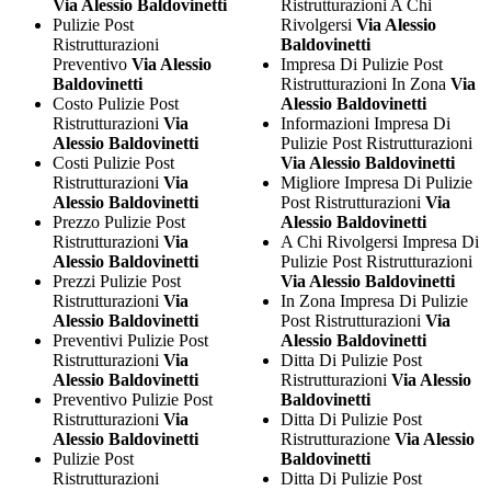
Via Alessio Baldovinetti
Ristrutturazioni A Chi
Pulizie Post
Rivolgersi
Via Alessio
Ristrutturazioni
Baldovinetti
Preventivo
Via Alessio
Impresa Di Pulizie Post
Baldovinetti
Ristrutturazioni In Zona
Via
Costo Pulizie Post
Alessio Baldovinetti
Ristrutturazioni
Via
Informazioni Impresa Di
Alessio Baldovinetti
Pulizie Post Ristrutturazioni
Costi Pulizie Post
Via Alessio Baldovinetti
Ristrutturazioni
Via
Migliore Impresa Di Pulizie
Alessio Baldovinetti
Post Ristrutturazioni
Via
Prezzo Pulizie Post
Alessio Baldovinetti
Ristrutturazioni
Via
A Chi Rivolgersi Impresa Di
Alessio Baldovinetti
Pulizie Post Ristrutturazioni
Prezzi Pulizie Post
Via Alessio Baldovinetti
Ristrutturazioni
Via
In Zona Impresa Di Pulizie
Alessio Baldovinetti
Post Ristrutturazioni
Via
Preventivi Pulizie Post
Alessio Baldovinetti
Ristrutturazioni
Via
Ditta Di Pulizie Post
Alessio Baldovinetti
Ristrutturazioni
Via Alessio
Preventivo Pulizie Post
Baldovinetti
Ristrutturazioni
Via
Ditta Di Pulizie Post
Alessio Baldovinetti
Ristrutturazione
Via Alessio
Pulizie Post
Baldovinetti
Ristrutturazioni
Ditta Di Pulizie Post