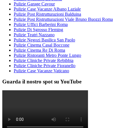
Pulizie Garage Cavour
Pulizie Case Vacanze Albano Laziale
Pulizie Post Ristrutturazioni Balduina
Pulizie Post Ristrutturazioni Viale Bruno Buozzi Roma
Pulizie Uffici Barberini Roma
Pulizie Di Sgrosso Fleming
Pulizie Teatri Nazzano
Pulizie Negozi Basilica San Paolo
Pulizie Cinema Casal Boccone
Pulizie Cinema Re Di Roma
Pulizie Ristoranti Metro Ponte Lungo
Pulizie Cliniche Private Rebibbia
Pulizie Cliniche Private Fioranello
Pulizie Case Vacanze Vaticano
Guarda il nostro spot su YouTube