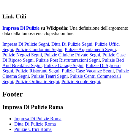
Link Utili
Impresa Di Pulizie
su Wikipedia
: Una definizione dell'argomento
data dalla famosa enciclopedia on line.
Impresa Di Pulizie Segni
,
Ditta Di Pulizie Segni
,
Pulizie Uffici
Segni
,
Pulizie Condomini Segni
,
Pulizie Appartamenti Segni
,
Pulizie Negozi Segni
,
Pulizie Cliniche Private Segni
,
Pulizie Case
Di Riposo Segni
,
Pulizie Post Ristrutturazioni Segni
,
Pulizie Bed
And Breakfast Segni
,
Pulizie Garage Segni
,
Pulizie Di Sgrosso
Segni
,
Pulizie Ristoranti Segni
,
Pulizie Case Vacanze Segni
,
Pulizie
Cinema Segni
,
Pulizie Teatri Segni
,
Pulizie Centri Commerciali
Segni
,
Pulizie Ordinarie Segni
,
Pulizie Scuole Segni
,
Footer
Impresa Di Pulizie Roma
Impresa Di Pulizie Roma
Ditta Di Pulizie Roma
Pulizie Uffici Roma