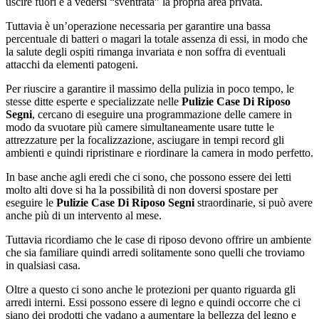
uscire fuori e a vedersi “sventrata” la propria area privata.
Tuttavia è un’operazione necessaria per garantire una bassa
percentuale di batteri o magari la totale assenza di essi, in modo che
la salute degli ospiti rimanga invariata e non soffra di eventuali
attacchi da elementi patogeni.
Per riuscire a garantire il massimo della pulizia in poco tempo, le
stesse ditte esperte e specializzate nelle
Pulizie Case Di Riposo
Segni
, cercano di eseguire una programmazione delle camere in
modo da svuotare più camere simultaneamente usare tutte le
attrezzature per la focalizzazione, asciugare in tempi record gli
ambienti e quindi ripristinare e riordinare la camera in modo perfetto.
In base anche agli eredi che ci sono, che possono essere dei letti
molto alti dove si ha la possibilità di non doversi spostare per
eseguire le
Pulizie Case Di Riposo Segni
straordinarie, si può avere
anche più di un intervento al mese.
Tuttavia ricordiamo che le case di riposo devono offrire un ambiente
che sia familiare quindi arredi solitamente sono quelli che troviamo
in qualsiasi casa.
Oltre a questo ci sono anche le protezioni per quanto riguarda gli
arredi interni. Essi possono essere di legno e quindi occorre che ci
siano dei prodotti che vadano a aumentare la bellezza del legno e