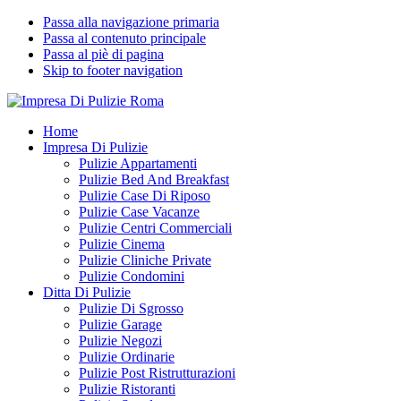
Passa alla navigazione primaria
Passa al contenuto principale
Passa al piè di pagina
Skip to footer navigation
Impresa Di Pulizie Roma
✅ Abitazioni e Attività Commerciali
Home
Impresa Di Pulizie
Pulizie Appartamenti
Pulizie Bed And Breakfast
Pulizie Case Di Riposo
Pulizie Case Vacanze
Pulizie Centri Commerciali
Pulizie Cinema
Pulizie Cliniche Private
Pulizie Condomini
Ditta Di Pulizie
Pulizie Di Sgrosso
Pulizie Garage
Pulizie Negozi
Pulizie Ordinarie
Pulizie Post Ristrutturazioni
Pulizie Ristoranti