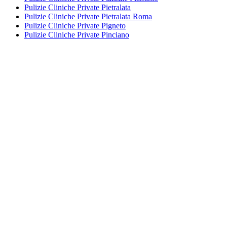
Pulizie Cliniche Private Pietralata
Pulizie Cliniche Private Pietralata Roma
Pulizie Cliniche Private Pigneto
Pulizie Cliniche Private Pinciano