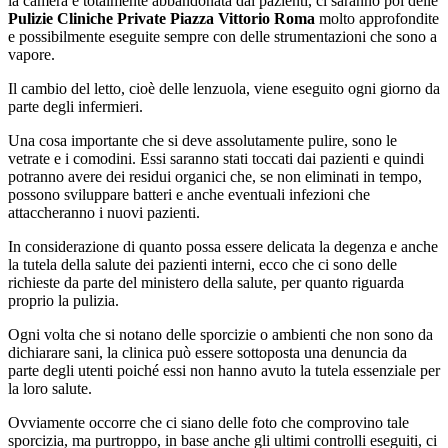
la camera è totalmente abbandonata dai pazienti, ci saranno poi delle
Pulizie Cliniche Private Piazza Vittorio Roma
molto approfondite
e possibilmente eseguite sempre con delle strumentazioni che sono a
vapore.
Il cambio del letto, cioè delle lenzuola, viene eseguito ogni giorno da
parte degli infermieri.
Una cosa importante che si deve assolutamente pulire, sono le
vetrate e i comodini. Essi saranno stati toccati dai pazienti e quindi
potranno avere dei residui organici che, se non eliminati in tempo,
possono sviluppare batteri e anche eventuali infezioni che
attaccheranno i nuovi pazienti.
In considerazione di quanto possa essere delicata la degenza e anche
la tutela della salute dei pazienti interni, ecco che ci sono delle
richieste da parte del ministero della salute, per quanto riguarda
proprio la pulizia.
Ogni volta che si notano delle sporcizie o ambienti che non sono da
dichiarare sani, la clinica può essere sottoposta una denuncia da
parte degli utenti poiché essi non hanno avuto la tutela essenziale per
la loro salute.
Ovviamente occorre che ci siano delle foto che comprovino tale
sporcizia, ma purtroppo, in base anche gli ultimi controlli eseguiti, ci