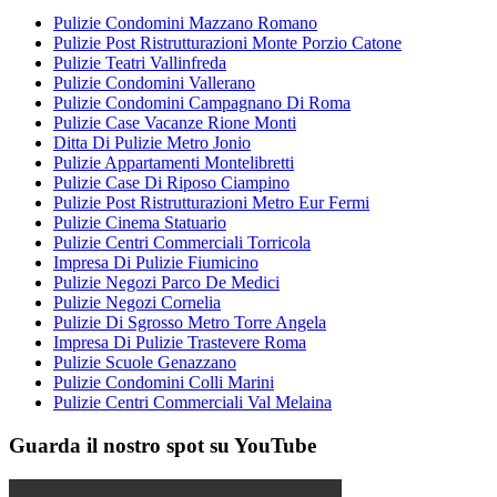
Pulizie Condomini Mazzano Romano
Pulizie Post Ristrutturazioni Monte Porzio Catone
Pulizie Teatri Vallinfreda
Pulizie Condomini Vallerano
Pulizie Condomini Campagnano Di Roma
Pulizie Case Vacanze Rione Monti
Ditta Di Pulizie Metro Jonio
Pulizie Appartamenti Montelibretti
Pulizie Case Di Riposo Ciampino
Pulizie Post Ristrutturazioni Metro Eur Fermi
Pulizie Cinema Statuario
Pulizie Centri Commerciali Torricola
Impresa Di Pulizie Fiumicino
Pulizie Negozi Parco De Medici
Pulizie Negozi Cornelia
Pulizie Di Sgrosso Metro Torre Angela
Impresa Di Pulizie Trastevere Roma
Pulizie Scuole Genazzano
Pulizie Condomini Colli Marini
Pulizie Centri Commerciali Val Melaina
Guarda il nostro spot su YouTube