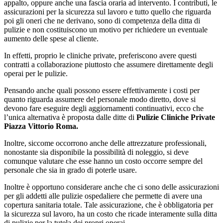
appalto, oppure anche una fascia oraria ad intervento. I contributi, le
assicurazioni per la sicurezza sul lavoro e tutto quello che riguarda
poi gli oneri che ne derivano, sono di competenza della ditta di
pulizie e non costituiscono un motivo per richiedere un eventuale
aumento delle spese al cliente.
In effetti, proprio le cliniche private, preferiscono avere questi
contratti a collaborazione piuttosto che assumere direttamente degli
operai per le pulizie.
Pensando anche quali possono essere effettivamente i costi per
quanto riguarda assumere del personale modo diretto, dove si
devono fare eseguire degli aggiornamenti continuativi, ecco che
l’unica alternativa è proposta dalle ditte di
Pulizie Cliniche Private
Piazza Vittorio Roma.
Inoltre, siccome occorrono anche delle attrezzature professionali,
nonostante sia disponibile la possibilità di noleggio, si deve
comunque valutare che esse hanno un costo occorre sempre del
personale che sia in grado di poterle usare.
Inoltre è opportuno considerare anche che ci sono delle assicurazioni
per gli addetti alle pulizie ospedaliere che permette di avere una
copertura sanitaria totale. Tale assicurazione, che è obbligatoria per
la sicurezza sul lavoro, ha un costo che ricade interamente sulla ditta
di pulizie per la tutela dei propri operai.