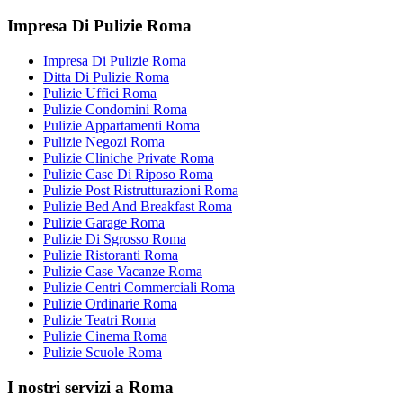
Footer
Impresa Di Pulizie Roma
Impresa Di Pulizie Roma
Ditta Di Pulizie Roma
Pulizie Uffici Roma
Pulizie Condomini Roma
Pulizie Appartamenti Roma
Pulizie Negozi Roma
Pulizie Cliniche Private Roma
Pulizie Case Di Riposo Roma
Pulizie Post Ristrutturazioni Roma
Pulizie Bed And Breakfast Roma
Pulizie Garage Roma
Pulizie Di Sgrosso Roma
Pulizie Ristoranti Roma
Pulizie Case Vacanze Roma
Pulizie Centri Commerciali Roma
Pulizie Ordinarie Roma
Pulizie Teatri Roma
Pulizie Cinema Roma
Pulizie Scuole Roma
I nostri servizi a Roma