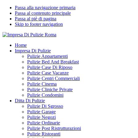
Passa alla navigazione primaria
Passa al contenuto principale
Passa al piè di pagina
Skip to footer navigation
Impresa Di Pulizie Roma
✅ Abitazioni e Attività Commerciali
Home
Impresa Di Pulizie
Pulizie Appartamenti
Pulizie Bed And Breakfast
Pulizie Case Di Riposo
Pulizie Case Vacanze
Pulizie Centri Commerciali
Pulizie Cinema
Pulizie Cliniche Private
Pulizie Condomini
Ditta Di Pulizie
Pulizie Di Sgrosso
Pulizie Garage
Pulizie Negozi
Pulizie Ordinarie
Pulizie Post Ristrutturazioni
Pulizie Ristoranti