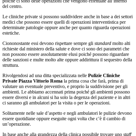
poiché ci sono delle operazioni che vengono effettuate all’interno
del centro.
Le cliniche private si possono suddividere anche in base a dei settori
medici che possono essere quelli di operazioni interventistica per
determinate patologie oppure anche per quanto riguarda operazioni
estetiche.
Ciononostante essi devono rispettare sempre gli
standard
molto alti
richieste dal ministero della salute e dove ci sono dei parametri che
non possono essere assolutamente elusi poiché possono riguardare
delle sanzioni e multe molto alte oppure addirittura il sequestro della
struttura.
Rivolgendosi ad una ditta specializzata nelle
Pulizie Cliniche
Private Piazza Vittorio Roma
la prima cosa che farà, prima di
valutare un eventuale preventivo, e proprio la suddivisione per gli
ambienti. Le abbiamo accennati prima poiché gli ambienti possono
essere diversi e in alcuni si ha solo la degenza del paziente e in altri
ci saranno gli ambulatori per la visita o per le operazioni.
Solitamente nelle sale d’aspetto e negli ambulatori le pulizie devono
essere quotidiane oppure eseguite ogni volta che c’è il cambio di
un’operazione.
In base anche alla grandezza della clinica possibile trovare uno
staff