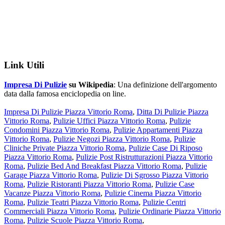
Link Utili
Impresa Di Pulizie
su Wikipedia
: Una definizione dell'argomento
data dalla famosa enciclopedia on line.
Impresa Di Pulizie Piazza Vittorio Roma
,
Ditta Di Pulizie Piazza
Vittorio Roma
,
Pulizie Uffici Piazza Vittorio Roma
,
Pulizie
Condomini Piazza Vittorio Roma
,
Pulizie Appartamenti Piazza
Vittorio Roma
,
Pulizie Negozi Piazza Vittorio Roma
,
Pulizie
Cliniche Private Piazza Vittorio Roma
,
Pulizie Case Di Riposo
Piazza Vittorio Roma
,
Pulizie Post Ristrutturazioni Piazza Vittorio
Roma
,
Pulizie Bed And Breakfast Piazza Vittorio Roma
,
Pulizie
Garage Piazza Vittorio Roma
,
Pulizie Di Sgrosso Piazza Vittorio
Roma
,
Pulizie Ristoranti Piazza Vittorio Roma
,
Pulizie Case
Vacanze Piazza Vittorio Roma
,
Pulizie Cinema Piazza Vittorio
Roma
,
Pulizie Teatri Piazza Vittorio Roma
,
Pulizie Centri
Commerciali Piazza Vittorio Roma
,
Pulizie Ordinarie Piazza Vittorio
Roma
,
Pulizie Scuole Piazza Vittorio Roma
,