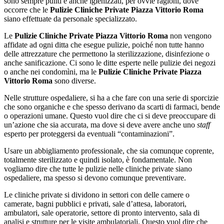
sono sempre puliti e anche igienizzati, per ovvie ragioni, dove
occorre che le
Pulizie Cliniche Private Piazza Vittorio Roma
siano effettuate da personale specializzato.
Le
Pulizie Cliniche Private Piazza Vittorio Roma
non vengono
affidate ad ogni ditta che esegue pulizie, poiché non tutte hanno
delle attrezzature che permettono la sterilizzazione, disinfezione o
anche sanificazione. Ci sono le ditte esperte nelle pulizie dei negozi
o anche nei condomìni, ma le
Pulizie Cliniche Private Piazza
Vittorio Roma
sono diverse.
Nelle strutture ospedaliere, si ha a che fare con una serie di sporcizie
che sono organiche e che spesso derivano da scarti di farmaci, bende
o operazioni umane. Questo vuol dire che ci si deve preoccupare di
un’azione che sia accurata, ma dove si deve avere anche uno
staff
esperto per proteggersi da eventuali “contaminazioni”.
Usare un abbigliamento professionale, che sia comunque coprente,
totalmente sterilizzato e quindi isolato, è fondamentale. Non
vogliamo dire che tutte le pulizie nelle cliniche private siano
ospedaliere, ma spesso si devono comunque preventivare.
Le cliniche private si dividono in settori con delle camere o
camerate, bagni pubblici e privati, sale d’attesa, laboratori,
ambulatori, sale operatorie, settore di pronto intervento, sala di
analisi e strutture per le visite ambulatoriali. Questo vuol dire che