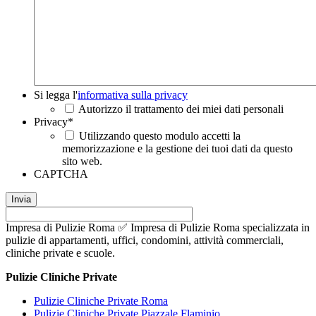
Si
Si legga l'
informativa sulla privacy
legga
Autorizzo il trattamento dei miei dati personali
l'informativa
Privacy
*
sulla
Utilizzando questo modulo accetti la
privacy
*
memorizzazione e la gestione dei tuoi dati da questo
sito web.
CAPTCHA
Impresa di Pulizie Roma ✅ Impresa di Pulizie Roma specializzata in
pulizie di appartamenti, uffici, condomini, attività commerciali,
cliniche private e scuole.
Pulizie Cliniche Private
Pulizie Cliniche Private Roma
Pulizie Cliniche Private Piazzale Flaminio