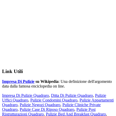
Link Utili
Impresa Di Pulizie
su Wikipedia
: Una definizione dell'argomento
data dalla famosa enciclopedia on line.
Impresa Di Pulizie Quadraro
,
Ditta Di Pulizie Quadraro
,
Pulizie
Uffici Quadraro
,
Pulizie Condomini Quadraro
,
Pulizie Appartamenti
Quadraro
,
Pulizie Negozi Quadraro
,
Pulizie Cliniche Private
Quadraro
,
Pulizie Case Di Riposo Quadraro
,
Pulizie Post
Ristrutturazioni Quadraro
,
Pulizie Bed And Breakfast Quadraro
,