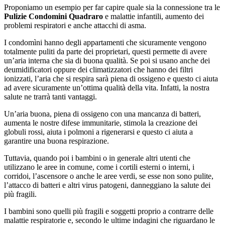
Proponiamo un esempio per far capire quale sia la connessione tra le
Pulizie Condomini Quadraro
e malattie infantili, aumento dei
problemi respiratori e anche attacchi di asma.
I condomìni hanno degli appartamenti che sicuramente vengono
totalmente puliti da parte dei proprietari, questi permette di avere
un’aria interna che sia di buona qualità. Se poi si usano anche dei
deumidificatori oppure dei climatizzatori che hanno dei filtri
ionizzati, l’aria che si respira sarà piena di ossigeno e questo ci aiuta
ad avere sicuramente un’ottima qualità della vita. Infatti, la nostra
salute ne trarrà tanti vantaggi.
Un’aria buona, piena di ossigeno con una mancanza di batteri,
aumenta le nostre difese immunitarie, stimola la creazione dei
globuli rossi, aiuta i polmoni a rigenerarsi e questo ci aiuta a
garantire una buona respirazione.
Tuttavia, quando poi i bambini o in generale altri utenti che
utilizzano le aree in comune, come i cortili esterni o interni, i
corridoi, l’ascensore o anche le aree verdi, se esse non sono pulite,
l’attacco di batteri e altri virus patogeni, danneggiano la salute dei
più fragili.
I bambini sono quelli più fragili e soggetti proprio a contrarre delle
malattie respiratorie e, secondo le ultime indagini che riguardano le