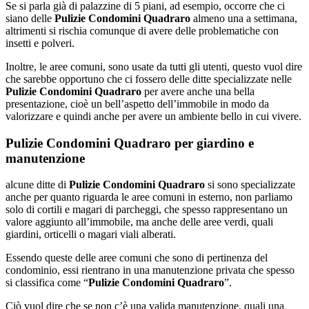
Se si parla già di palazzine di 5 piani, ad esempio, occorre che ci
siano delle
Pulizie Condomini Quadraro
almeno una a settimana,
altrimenti si rischia comunque di avere delle problematiche con
insetti e polveri.
Inoltre, le aree comuni, sono usate da tutti gli utenti, questo vuol dire
che sarebbe opportuno che ci fossero delle ditte specializzate nelle
Pulizie Condomini Quadraro
per avere anche una bella
presentazione, cioè un bell’aspetto dell’immobile in modo da
valorizzare e quindi anche per avere un ambiente bello in cui vivere.
Pulizie Condomini Quadraro per giardino e
manutenzione
alcune ditte di
Pulizie Condomini Quadraro
si sono specializzate
anche per quanto riguarda le aree comuni in esterno, non parliamo
solo di cortili e magari di parcheggi, che spesso rappresentano un
valore aggiunto all’immobile, ma anche delle aree verdi, quali
giardini, orticelli o magari viali alberati.
Essendo queste delle aree comuni che sono di pertinenza del
condominio, essi rientrano in una manutenzione privata che spesso
si classifica come “
Pulizie Condomini Quadraro
”.
Ciò vuol dire che se non c’è una valida manutenzione, quali una