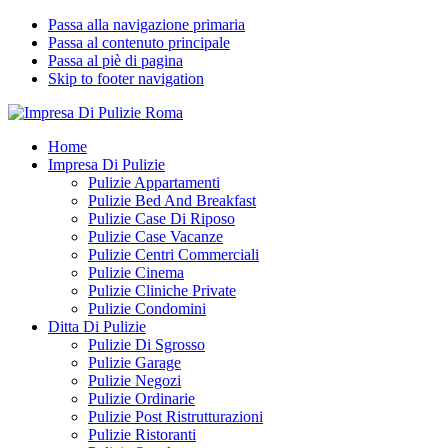
Passa alla navigazione primaria
Passa al contenuto principale
Passa al piè di pagina
Skip to footer navigation
Impresa Di Pulizie Roma
✅ Abitazioni e Attività Commerciali
Home
Impresa Di Pulizie
Pulizie Appartamenti
Pulizie Bed And Breakfast
Pulizie Case Di Riposo
Pulizie Case Vacanze
Pulizie Centri Commerciali
Pulizie Cinema
Pulizie Cliniche Private
Pulizie Condomini
Ditta Di Pulizie
Pulizie Di Sgrosso
Pulizie Garage
Pulizie Negozi
Pulizie Ordinarie
Pulizie Post Ristrutturazioni
Pulizie Ristoranti