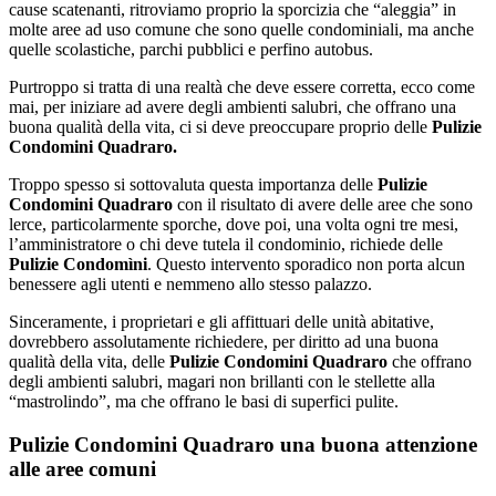
cause scatenanti, ritroviamo proprio la sporcizia che “aleggia” in
molte aree ad uso comune che sono quelle condominiali, ma anche
quelle scolastiche, parchi pubblici e perfino autobus.
Purtroppo si tratta di una realtà che deve essere corretta, ecco come
mai, per iniziare ad avere degli ambienti salubri, che offrano una
buona qualità della vita, ci si deve preoccupare proprio delle
Pulizie
Condomini Quadraro.
Troppo spesso si sottovaluta questa importanza delle
Pulizie
Condomini Quadraro
con il risultato di avere delle aree che sono
lerce, particolarmente sporche, dove poi, una volta ogni tre mesi,
l’amministratore o chi deve tutela il condominio, richiede delle
Pulizie Condomìni
. Questo intervento sporadico non porta alcun
benessere agli utenti e nemmeno allo stesso palazzo.
Sinceramente, i proprietari e gli affittuari delle unità abitative,
dovrebbero assolutamente richiedere, per diritto ad una buona
qualità della vita, delle
Pulizie Condomini Quadraro
che offrano
degli ambienti salubri, magari non brillanti con le stellette alla
“mastrolindo”, ma che offrano le basi di superfici pulite.
Pulizie Condomini Quadraro una buona attenzione
alle aree comuni