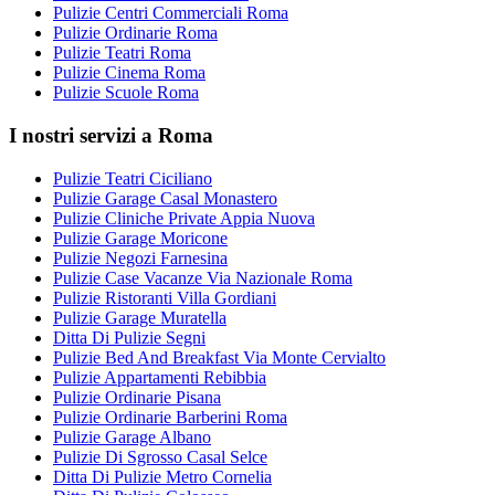
Pulizie Centri Commerciali Roma
Pulizie Ordinarie Roma
Pulizie Teatri Roma
Pulizie Cinema Roma
Pulizie Scuole Roma
I nostri servizi a Roma
Pulizie Teatri Ciciliano
Pulizie Garage Casal Monastero
Pulizie Cliniche Private Appia Nuova
Pulizie Garage Moricone
Pulizie Negozi Farnesina
Pulizie Case Vacanze Via Nazionale Roma
Pulizie Ristoranti Villa Gordiani
Pulizie Garage Muratella
Ditta Di Pulizie Segni
Pulizie Bed And Breakfast Via Monte Cervialto
Pulizie Appartamenti Rebibbia
Pulizie Ordinarie Pisana
Pulizie Ordinarie Barberini Roma
Pulizie Garage Albano
Pulizie Di Sgrosso Casal Selce
Ditta Di Pulizie Metro Cornelia