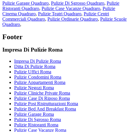
Pulizie Garage Quadraro
,
Pulizie Di Sgrosso Quadraro
,
Pulizie
Ristoranti Quadraro
,
Pulizie Case Vacanze Quadraro
,
Pulizie
Cinema Quadraro
,
Pulizie Teatri Quadraro
,
Pulizie Centri
Commerciali Quadraro
,
Pulizie Ordinarie Quadraro
,
Pulizie Scuole
Quadraro
,
Footer
Impresa Di Pulizie Roma
Impresa Di Pulizie Roma
Ditta Di Pulizie Roma
Pulizie Uffici Roma
Pulizie Condomini Roma
Pulizie Appartamenti Roma
Pulizie Negozi Roma
Pulizie Cliniche Private Roma
Pulizie Case Di Riposo Roma
Pulizie Post Ristrutturazioni Roma
Pulizie Bed And Breakfast Roma
Pulizie Garage Roma
Pulizie Di Sgrosso Roma
Pulizie Ristoranti Roma
Pulizie Case Vacanze Roma