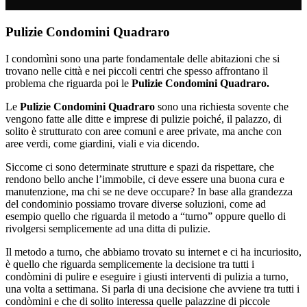
Pulizie Condomini Quadraro
I condomìni sono una parte fondamentale delle abitazioni che si
trovano nelle città e nei piccoli centri che spesso affrontano il
problema che riguarda poi le
Pulizie Condomini Quadraro.
Le
Pulizie Condomini Quadraro
sono una richiesta sovente che
vengono fatte alle ditte e imprese di pulizie poiché, il palazzo, di
solito è strutturato con aree comuni e aree private, ma anche con
aree verdi, come giardini, viali e via dicendo.
Siccome ci sono determinate strutture e spazi da rispettare, che
rendono bello anche l’immobile, ci deve essere una buona cura e
manutenzione, ma chi se ne deve occupare? In base alla grandezza
del condominio possiamo trovare diverse soluzioni, come ad
esempio quello che riguarda il metodo a “turno” oppure quello di
rivolgersi semplicemente ad una ditta di pulizie.
Il metodo a turno, che abbiamo trovato su internet e ci ha incuriosito,
è quello che riguarda semplicemente la decisione tra tutti i
condòmini di pulire e eseguire i giusti interventi di pulizia a turno,
una volta a settimana. Si parla di una decisione che avviene tra tutti i
condòmini e che di solito interessa quelle palazzine di piccole