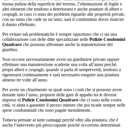
buona pulizia della superficie del terreno, l’eliminazione di foglie e
altri elementi che tendono a deteriorarsi e anche potature di alberi e
cespugli, in caso ci sono dei problemi riguardo alle proprietà private,
con un ramo che cade su un’auto, sarà il condominio dover risarcire
il danno effettuato.
Per evitare tali problematiche è sempre opportuno che ci sia una
collaborazione con delle ditte specializzate nelle
Pulizie Condomini
Quadraro
che possono affrontare anche la manutenzione del
giardino.
Non occorre necessariamente avere un giardiniere privato oppure
effettuare una manutenzione scadente una volta all’anno perché,
propri alberi e cespugli, quando si parla di sempreverdi, tendono a
rigenerarsi continuamente e sarà necessario eseguire una potatura
almeno tre volte all’anno.
Per avere un chiarimento su quali sono i costi che si possono avere
durante tutto l’anno, proporre delle gare di appalto tra le diverse
imprese di
Pulizie Condomini Quadraro
che ci sono nella vostra
città, vi aiuta a garantire il prezzo minore che poi ricade sempre nelle
spese condominiali che sono pagate mensilmente.
Tuttavia pensate ai tanti vantaggi perché oltre alla potatura, che è
anche l’intervento più preoccupante poiché occorrono determinati