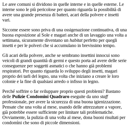
Le aree comuni si dividono in quelle interne e in quelle esterne. Le
interne sono le più pericolose per quanto riguarda la possibilità di
avere una grande presenza di batteri, acari della polvere e insetti
vari.
Siccome essere sono priva di una ossigenazione continuativa, di una
buona esposizione al Sole e magari anche di un lavaggio una volta a
settimana, sicuramente diventano un
habitat
perfetto per quegli
insetti e per le polveri che si accumulano in brevissimo tempo.
Gli acari della polvere, anche se sembrano insettini innocui sono
veicoli di grandi quantità di germi e questo porta ad avere delle serie
conseguenze per soggetti asmatici o che hanno già problemi
respiratori. Per quanto riguarda lo sviluppo degli insetti, magari
proprio dei tarli del legno, una volta che iniziano a creare le loro
colonie e la fine di qualsiasi arredo o infisso in legno.
Perché soffrire o far sviluppare proprio questi problemi? Bastano
delle
Pulizie Condomini Quadraro
eseguite da uno
staff
professionale, per avere la sicurezza di una buona igienizzazione.
Pensate che una volta al mese, usando delle attrezzature a vapore,
già potrebbe essere sufficiente per limitare tali problematiche.
Ovviamente, la pulizia di una volta al mese, dona buoni risultati per
condomìni che sono di piccole dimensioni.