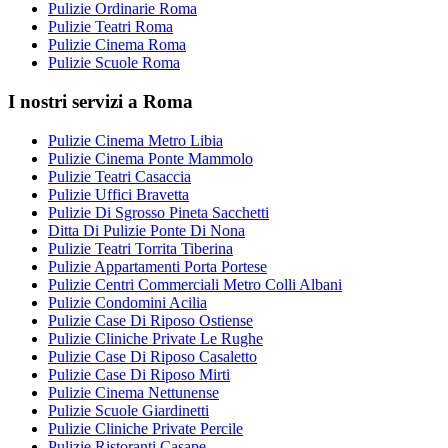
Pulizie Ordinarie Roma
Pulizie Teatri Roma
Pulizie Cinema Roma
Pulizie Scuole Roma
I nostri servizi a Roma
Pulizie Cinema Metro Libia
Pulizie Cinema Ponte Mammolo
Pulizie Teatri Casaccia
Pulizie Uffici Bravetta
Pulizie Di Sgrosso Pineta Sacchetti
Ditta Di Pulizie Ponte Di Nona
Pulizie Teatri Torrita Tiberina
Pulizie Appartamenti Porta Portese
Pulizie Centri Commerciali Metro Colli Albani
Pulizie Condomini Acilia
Pulizie Case Di Riposo Ostiense
Pulizie Cliniche Private Le Rughe
Pulizie Case Di Riposo Casaletto
Pulizie Case Di Riposo Mirti
Pulizie Cinema Nettunense
Pulizie Scuole Giardinetti
Pulizie Cliniche Private Percile
Pulizie Ristoranti Casape