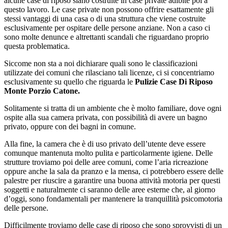
alcune case di riposo siano costruite in case private adibite poi a
questo lavoro. Le case private non possono offrire esattamente gli
stessi vantaggi di una casa o di una struttura che viene costruite
esclusivamente per ospitare delle persone anziane. Non a caso ci
sono molte denunce e altrettanti scandali che riguardano proprio
questa problematica.
Siccome non sta a noi dichiarare quali sono le classificazioni
utilizzate dei comuni che rilasciano tali licenze, ci si concentriamo
esclusivamente su quello che riguarda le
Pulizie Case Di Riposo
Monte Porzio Catone.
Solitamente si tratta di un ambiente che è molto familiare, dove ogni
ospite alla sua camera privata, con possibilità di avere un bagno
privato, oppure con dei bagni in comune.
Alla fine, la camera che è di uso privato dell’utente deve essere
comunque mantenuta molto pulita e particolarmente igiene. Delle
strutture troviamo poi delle aree comuni, come l’aria ricreazione
oppure anche la sala da pranzo e la mensa, ci potrebbero essere delle
palestre per riuscire a garantire una buona attività motoria per questi
soggetti e naturalmente ci saranno delle aree esterne che, al giorno
d’oggi, sono fondamentali per mantenere la tranquillità psicomotoria
delle persone.
Difficilmente troviamo delle case di riposo che sono sprovvisti di un