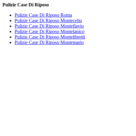
Pulizie Case Di Riposo
Pulizie Case Di Riposo Roma
Pulizie Case Di Riposo Montecelio
Pulizie Case Di Riposo Monteflavio
Pulizie Case Di Riposo Montelanico
Pulizie Case Di Riposo Montelibretti
Pulizie Case Di Riposo Montemario