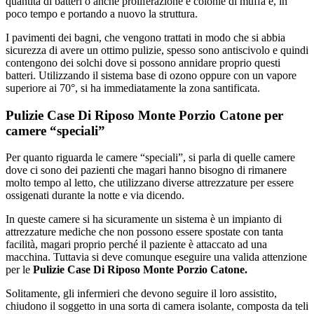
quantità di batteri o anche proliferazione e colonie di muffa e, in
poco tempo e portando a nuovo la struttura.
I pavimenti dei bagni, che vengono trattati in modo che si abbia
sicurezza di avere un ottimo pulizie, spesso sono antiscivolo e quindi
contengono dei solchi dove si possono annidare proprio questi
batteri. Utilizzando il sistema base di ozono oppure con un vapore
superiore ai 70°, si ha immediatamente la zona santificata.
Pulizie Case Di Riposo Monte Porzio Catone per
camere “speciali”
Per quanto riguarda le camere “speciali”, si parla di quelle camere
dove ci sono dei pazienti che magari hanno bisogno di rimanere
molto tempo al letto, che utilizzano diverse attrezzature per essere
ossigenati durante la notte e via dicendo.
In queste camere si ha sicuramente un sistema è un impianto di
attrezzature mediche che non possono essere spostate con tanta
facilità, magari proprio perché il paziente è attaccato ad una
macchina. Tuttavia si deve comunque eseguire una valida attenzione
per le
Pulizie Case Di Riposo Monte Porzio Catone.
Solitamente, gli infermieri che devono seguire il loro assistito,
chiudono il soggetto in una sorta di camera isolante, composta da teli