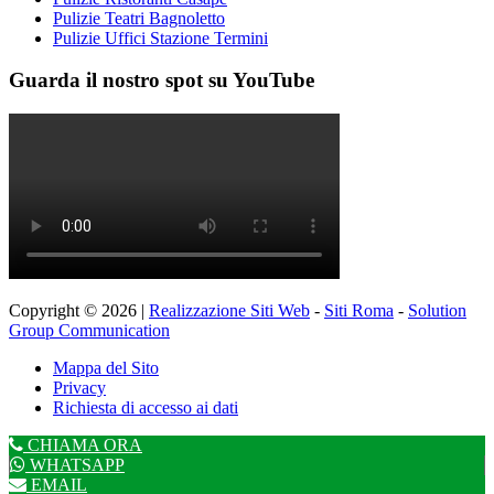
Pulizie Teatri Bagnoletto
Pulizie Uffici Stazione Termini
Guarda il nostro spot su YouTube
Copyright © 2026 |
Realizzazione Siti Web
-
Siti Roma
-
Solution
Group Communication
Mappa del Sito
Privacy
Richiesta di accesso ai dati
CHIAMA ORA
WHATSAPP
EMAIL