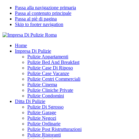
Passa alla navigazione primaria
Passa al contenuto principale
Passa al piè di pagina
Skip to footer navigation
Impresa Di Pulizie Roma
✅ Abitazioni e Attività Commerciali
Home
Impresa Di Pulizie
Pulizie Appartamenti
Pulizie Bed And Breakfast
Pulizie Case Di Riposo
Pulizie Case Vacanze
Pulizie Centri Commerciali
Pulizie Cinema
Pulizie Cliniche Private
Pulizie Condomini
Ditta Di Pulizie
Pulizie Di Sgrosso
Pulizie Garage
Pulizie Negozi
Pulizie Ordinarie
Pulizie Post Ristrutturazioni
Pulizie Ristoranti