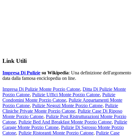
Link Utili
Impresa Di Pulizie
su Wikipedia
: Una definizione dell'argomento
data dalla famosa enciclopedia on line.
Impresa Di Pulizie Monte Porzio Catone
,
Ditta Di Pulizie Monte
Porzio Catone
,
Pulizie Uffici Monte Porzio Catone
,
Pulizie
Condomini Monte Porzio Catone
,
Pulizie Appartamenti Monte
Porzio Catone
,
Pulizie Negozi Monte Porzio Catone
,
Pulizie
Cliniche Private Monte Porzio Catone
,
Pulizie Case Di Riposo
Monte Porzio Catone
,
Pulizie Post Ristrutturazioni Monte Porzio
Catone
,
Pulizie Bed And Breakfast Monte Porzio Catone
,
Pulizie
Garage Monte Porzio Catone
,
Pulizie Di Sgrosso Monte Porzio
Catone
,
Pulizie Ristoranti Monte Porzio Catone
,
Pulizie Case