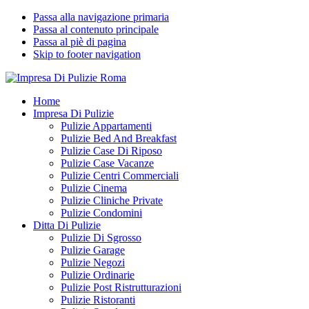
Passa alla navigazione primaria
Passa al contenuto principale
Passa al piè di pagina
Skip to footer navigation
Impresa Di Pulizie Roma
✅ Abitazioni e Attività Commerciali
Home
Impresa Di Pulizie
Pulizie Appartamenti
Pulizie Bed And Breakfast
Pulizie Case Di Riposo
Pulizie Case Vacanze
Pulizie Centri Commerciali
Pulizie Cinema
Pulizie Cliniche Private
Pulizie Condomini
Ditta Di Pulizie
Pulizie Di Sgrosso
Pulizie Garage
Pulizie Negozi
Pulizie Ordinarie
Pulizie Post Ristrutturazioni
Pulizie Ristoranti