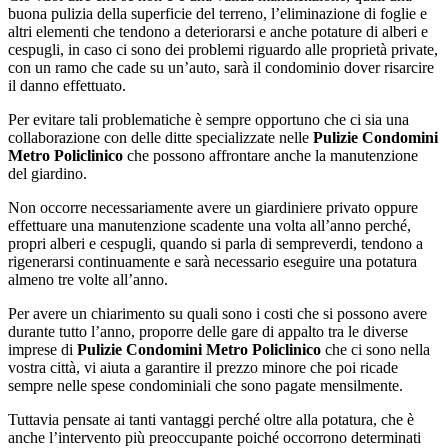
buona pulizia della superficie del terreno, l’eliminazione di foglie e
altri elementi che tendono a deteriorarsi e anche potature di alberi e
cespugli, in caso ci sono dei problemi riguardo alle proprietà private,
con un ramo che cade su un’auto, sarà il condominio dover risarcire
il danno effettuato.
Per evitare tali problematiche è sempre opportuno che ci sia una
collaborazione con delle ditte specializzate nelle
Pulizie Condomini
Metro Policlinico
che possono affrontare anche la manutenzione
del giardino.
Non occorre necessariamente avere un giardiniere privato oppure
effettuare una manutenzione scadente una volta all’anno perché,
propri alberi e cespugli, quando si parla di sempreverdi, tendono a
rigenerarsi continuamente e sarà necessario eseguire una potatura
almeno tre volte all’anno.
Per avere un chiarimento su quali sono i costi che si possono avere
durante tutto l’anno, proporre delle gare di appalto tra le diverse
imprese di
Pulizie Condomini Metro Policlinico
che ci sono nella
vostra città, vi aiuta a garantire il prezzo minore che poi ricade
sempre nelle spese condominiali che sono pagate mensilmente.
Tuttavia pensate ai tanti vantaggi perché oltre alla potatura, che è
anche l’intervento più preoccupante poiché occorrono determinati