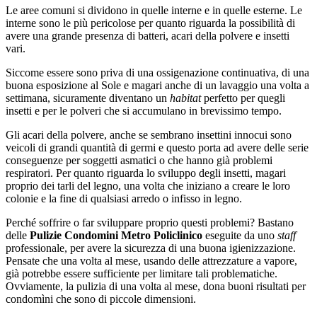
Le aree comuni si dividono in quelle interne e in quelle esterne. Le
interne sono le più pericolose per quanto riguarda la possibilità di
avere una grande presenza di batteri, acari della polvere e insetti
vari.
Siccome essere sono priva di una ossigenazione continuativa, di una
buona esposizione al Sole e magari anche di un lavaggio una volta a
settimana, sicuramente diventano un
habitat
perfetto per quegli
insetti e per le polveri che si accumulano in brevissimo tempo.
Gli acari della polvere, anche se sembrano insettini innocui sono
veicoli di grandi quantità di germi e questo porta ad avere delle serie
conseguenze per soggetti asmatici o che hanno già problemi
respiratori. Per quanto riguarda lo sviluppo degli insetti, magari
proprio dei tarli del legno, una volta che iniziano a creare le loro
colonie e la fine di qualsiasi arredo o infisso in legno.
Perché soffrire o far sviluppare proprio questi problemi? Bastano
delle
Pulizie Condomini Metro Policlinico
eseguite da uno
staff
professionale, per avere la sicurezza di una buona igienizzazione.
Pensate che una volta al mese, usando delle attrezzature a vapore,
già potrebbe essere sufficiente per limitare tali problematiche.
Ovviamente, la pulizia di una volta al mese, dona buoni risultati per
condomìni che sono di piccole dimensioni.