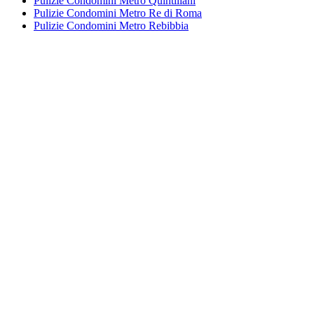
Pulizie Condomini Metro Quintiliani
Pulizie Condomini Metro Re di Roma
Pulizie Condomini Metro Rebibbia