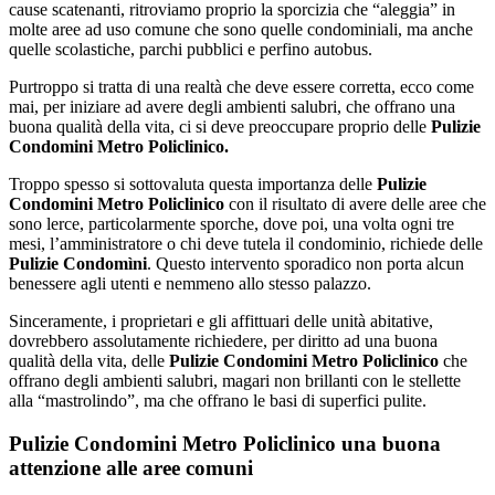
cause scatenanti, ritroviamo proprio la sporcizia che “aleggia” in
molte aree ad uso comune che sono quelle condominiali, ma anche
quelle scolastiche, parchi pubblici e perfino autobus.
Purtroppo si tratta di una realtà che deve essere corretta, ecco come
mai, per iniziare ad avere degli ambienti salubri, che offrano una
buona qualità della vita, ci si deve preoccupare proprio delle
Pulizie
Condomini Metro Policlinico.
Troppo spesso si sottovaluta questa importanza delle
Pulizie
Condomini Metro Policlinico
con il risultato di avere delle aree che
sono lerce, particolarmente sporche, dove poi, una volta ogni tre
mesi, l’amministratore o chi deve tutela il condominio, richiede delle
Pulizie Condomìni
. Questo intervento sporadico non porta alcun
benessere agli utenti e nemmeno allo stesso palazzo.
Sinceramente, i proprietari e gli affittuari delle unità abitative,
dovrebbero assolutamente richiedere, per diritto ad una buona
qualità della vita, delle
Pulizie Condomini Metro Policlinico
che
offrano degli ambienti salubri, magari non brillanti con le stellette
alla “mastrolindo”, ma che offrano le basi di superfici pulite.
Pulizie Condomini Metro Policlinico una buona
attenzione alle aree comuni