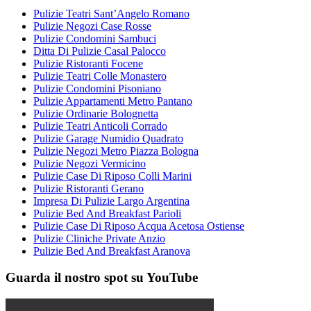
Pulizie Teatri Sant’Angelo Romano
Pulizie Negozi Case Rosse
Pulizie Condomini Sambuci
Ditta Di Pulizie Casal Palocco
Pulizie Ristoranti Focene
Pulizie Teatri Colle Monastero
Pulizie Condomini Pisoniano
Pulizie Appartamenti Metro Pantano
Pulizie Ordinarie Bolognetta
Pulizie Teatri Anticoli Corrado
Pulizie Garage Numidio Quadrato
Pulizie Negozi Metro Piazza Bologna
Pulizie Negozi Vermicino
Pulizie Case Di Riposo Colli Marini
Pulizie Ristoranti Gerano
Impresa Di Pulizie Largo Argentina
Pulizie Bed And Breakfast Parioli
Pulizie Case Di Riposo Acqua Acetosa Ostiense
Pulizie Cliniche Private Anzio
Pulizie Bed And Breakfast Aranova
Guarda il nostro spot su YouTube