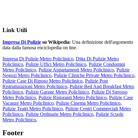
Link Utili
Impresa Di Pulizie
su Wikipedia
: Una definizione dell'argomento
data dalla famosa enciclopedia on line.
Impresa Di Pulizie Metro Policlinico
,
Ditta Di Pulizie Metro
Policlinico
,
Pulizie Uffici Metro Policlinico
,
Pulizie Condomini
Metro Policlinico
,
Pulizie Appartamenti Metro Policlinico
,
Pulizie
Negozi Metro Policlinico
,
Pulizie Cliniche Private Metro Policlinico
,
Pulizie Case Di Riposo Metro Policlinico
,
Pulizie Post
Ristrutturazioni Metro Policlinico
,
Pulizie Bed And Breakfast Metro
Policlinico
,
Pulizie Garage Metro Policlinico
,
Pulizie Di Sgrosso
Metro Policlinico
,
Pulizie Ristoranti Metro Policlinico
,
Pulizie Case
Vacanze Metro Policlinico
,
Pulizie Cinema Metro Policlinico
,
Pulizie Teatri Metro Policlinico
,
Pulizie Centri Commerciali Metro
Policlinico
,
Pulizie Ordinarie Metro Policlinico
,
Pulizie Scuole
Metro Policlinico
,
Footer