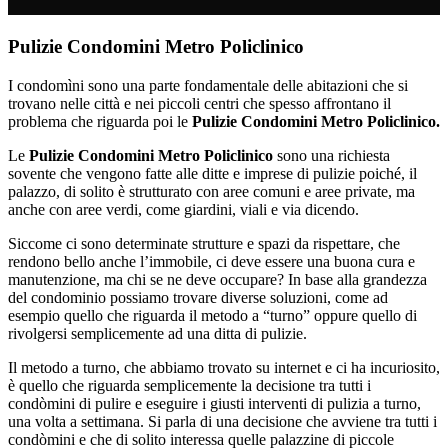
Pulizie Condomini Metro Policlinico
I condomìni sono una parte fondamentale delle abitazioni che si
trovano nelle città e nei piccoli centri che spesso affrontano il
problema che riguarda poi le
Pulizie Condomini Metro Policlinico.
Le
Pulizie Condomini Metro Policlinico
sono una richiesta
sovente che vengono fatte alle ditte e imprese di pulizie poiché, il
palazzo, di solito è strutturato con aree comuni e aree private, ma
anche con aree verdi, come giardini, viali e via dicendo.
Siccome ci sono determinate strutture e spazi da rispettare, che
rendono bello anche l’immobile, ci deve essere una buona cura e
manutenzione, ma chi se ne deve occupare? In base alla grandezza
del condominio possiamo trovare diverse soluzioni, come ad
esempio quello che riguarda il metodo a “turno” oppure quello di
rivolgersi semplicemente ad una ditta di pulizie.
Il metodo a turno, che abbiamo trovato su internet e ci ha incuriosito,
è quello che riguarda semplicemente la decisione tra tutti i
condòmini di pulire e eseguire i giusti interventi di pulizia a turno,
una volta a settimana. Si parla di una decisione che avviene tra tutti i
condòmini e che di solito interessa quelle palazzine di piccole