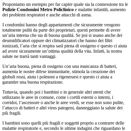
Proponiamo un esempio per far capire quale sia la connessione tra le
Pulizie Condomini Metro Policlinico
e malattie infantili, aumento
dei problemi respiratori e anche attacchi di asma.
I condomìni hanno degli appartamenti che sicuramente vengono
totalmente puliti da parte dei proprietari, questi permette di avere
un’aria interna che sia di buona qualità. Se poi si usano anche dei
deumidificatori oppure dei climatizzatori che hanno dei filtri
ionizzati, l’aria che si respira sarà piena di ossigeno e questo ci aiuta
ad avere sicuramente un’ottima qualità della vita. Infatti, la nostra
salute ne trarrà tanti vantaggi.
Un’aria buona, piena di ossigeno con una mancanza di batteri,
aumenta le nostre difese immunitarie, stimola la creazione dei
globuli rossi, aiuta i polmoni a rigenerarsi e questo ci aiuta a
garantire una buona respirazione.
Tuttavia, quando poi i bambini o in generale altri utenti che
utilizzano le aree in comune, come i cortili esterni o interni, i
corridoi, l’ascensore o anche le aree verdi, se esse non sono pulite,
l’attacco di batteri e altri virus patogeni, danneggiano la salute dei
più fragili.
I bambini sono quelli più fragili e soggetti proprio a contrarre delle
malattie respiratorie e, secondo le ultime indagini che riguardano le