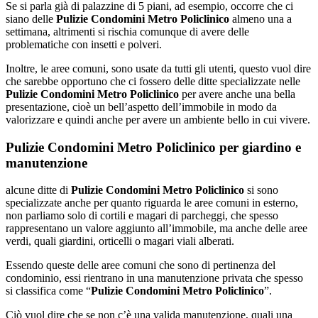
Se si parla già di palazzine di 5 piani, ad esempio, occorre che ci
siano delle
Pulizie Condomini Metro Policlinico
almeno una a
settimana, altrimenti si rischia comunque di avere delle
problematiche con insetti e polveri.
Inoltre, le aree comuni, sono usate da tutti gli utenti, questo vuol dire
che sarebbe opportuno che ci fossero delle ditte specializzate nelle
Pulizie Condomini Metro Policlinico
per avere anche una bella
presentazione, cioè un bell’aspetto dell’immobile in modo da
valorizzare e quindi anche per avere un ambiente bello in cui vivere.
Pulizie Condomini Metro Policlinico per giardino e
manutenzione
alcune ditte di
Pulizie Condomini Metro Policlinico
si sono
specializzate anche per quanto riguarda le aree comuni in esterno,
non parliamo solo di cortili e magari di parcheggi, che spesso
rappresentano un valore aggiunto all’immobile, ma anche delle aree
verdi, quali giardini, orticelli o magari viali alberati.
Essendo queste delle aree comuni che sono di pertinenza del
condominio, essi rientrano in una manutenzione privata che spesso
si classifica come “
Pulizie Condomini Metro Policlinico
”.
Ciò vuol dire che se non c’è una valida manutenzione, quali una