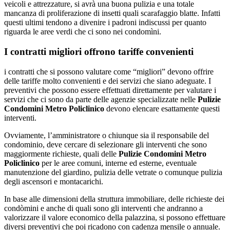
veicoli e attrezzature, si avrà una buona pulizia e una totale
mancanza di proliferazione di insetti quali scarafaggio blatte. Infatti
questi ultimi tendono a divenire i padroni indiscussi per quanto
riguarda le aree verdi che ci sono nei condomìni.
I contratti migliori offrono tariffe convenienti
i contratti che si possono valutare come “migliori” devono offrire
delle tariffe molto convenienti e dei servizi che siano adeguate. I
preventivi che possono essere effettuati direttamente per valutare i
servizi che ci sono da parte delle agenzie specializzate nelle
Pulizie
Condomini Metro Policlinico
devono elencare esattamente questi
interventi.
Ovviamente, l’amministratore o chiunque sia il responsabile del
condominio, deve cercare di selezionare gli interventi che sono
maggiormente richieste, quali delle
Pulizie Condomini Metro
Policlinico
per le aree comuni, interne ed esterne, eventuale
manutenzione del giardino, pulizia delle vetrate o comunque pulizia
degli ascensori e montacarichi.
In base alle dimensioni della struttura immobiliare, delle richieste dei
condòmini e anche di quali sono gli interventi che andranno a
valorizzare il valore economico della palazzina, si possono effettuare
diversi preventivi che poi ricadono con cadenza mensile o annuale.