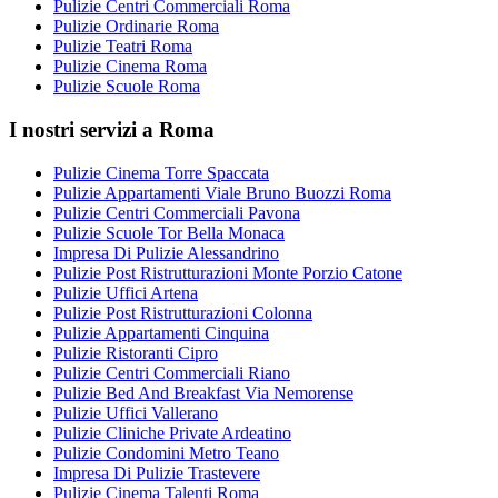
Pulizie Centri Commerciali Roma
Pulizie Ordinarie Roma
Pulizie Teatri Roma
Pulizie Cinema Roma
Pulizie Scuole Roma
I nostri servizi a Roma
Pulizie Cinema Torre Spaccata
Pulizie Appartamenti Viale Bruno Buozzi Roma
Pulizie Centri Commerciali Pavona
Pulizie Scuole Tor Bella Monaca
Impresa Di Pulizie Alessandrino
Pulizie Post Ristrutturazioni Monte Porzio Catone
Pulizie Uffici Artena
Pulizie Post Ristrutturazioni Colonna
Pulizie Appartamenti Cinquina
Pulizie Ristoranti Cipro
Pulizie Centri Commerciali Riano
Pulizie Bed And Breakfast Via Nemorense
Pulizie Uffici Vallerano
Pulizie Cliniche Private Ardeatino
Pulizie Condomini Metro Teano
Impresa Di Pulizie Trastevere
Pulizie Cinema Talenti Roma