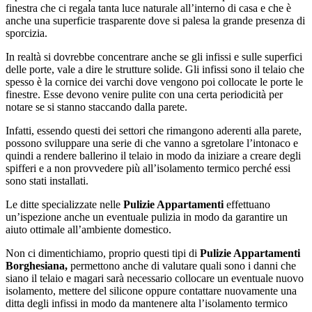
finestra che ci regala tanta luce naturale all’interno di casa e che è
anche una superficie trasparente dove si palesa la grande presenza di
sporcizia.
In realtà si dovrebbe concentrare anche se gli infissi e sulle superfici
delle porte, vale a dire le strutture solide. Gli infissi sono il telaio che
spesso è la cornice dei varchi dove vengono poi collocate le porte le
finestre. Esse devono venire pulite con una certa periodicità per
notare se si stanno staccando dalla parete.
Infatti, essendo questi dei settori che rimangono aderenti alla parete,
possono sviluppare una serie di che vanno a sgretolare l’intonaco e
quindi a rendere ballerino il telaio in modo da iniziare a creare degli
spifferi e a non provvedere più all’isolamento termico perché essi
sono stati installati.
Le ditte specializzate nelle
Pulizie Appartamenti
effettuano
un’ispezione anche un eventuale pulizia in modo da garantire un
aiuto ottimale all’ambiente domestico.
Non ci dimentichiamo, proprio questi tipi di
Pulizie Appartamenti
Borghesiana,
permettono anche di valutare quali sono i danni che
siano il telaio e magari sarà necessario collocare un eventuale nuovo
isolamento, mettere del silicone oppure contattare nuovamente una
ditta degli infissi in modo da mantenere alta l’isolamento termico