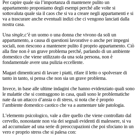
Per capire quale sia l’importanza di mantenere pulito un
appartamento proponiamo degli esempi perché alle volte si
sottovaluta quale sia il caos che si va a creare negli appartamenti e si
va a trascurare anche eventuali indizi che ci vengono lanciati dalla
nostra casa.
Una
single
,c’è un uomo o una donna che vivono da soli un
appartamento, a causa di questioni lavorative o anche per impegni
sociali, non riescono a mantenere pulito il proprio appartamento. Ciò
alla fine non è un grave problema perché, parlando di un ambiente
domestico che viene utilizzato da una sola persona, non è
fondamentale avere una pulizia eccellente.
Magari dimenticarsi di lavare i piatti, rifare il letto o spolverare di
tanto in tanto, si pensa che non sia un grave problema.
Invece, in base alle ultime indagini che hanno evidenziato quali sono
le malattie che si contraggono in casa, quali sono le problematiche
nate da un attacco d’ansia o di stress, si nota che è proprio
l’ambiente domestico caotico che va a aumentare tale patologia.
L’elemento psicologico, vale a dire quello che viene controllato dal
cervello, nonostante non via dei segnali evidenti di malessere, si va
ad accumulare ad una serie di preoccupazioni che poi sfociano in un
vero e proprio stress che si palesa con: