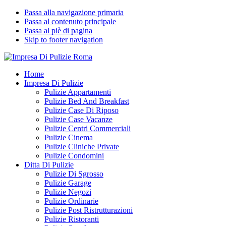
Passa alla navigazione primaria
Passa al contenuto principale
Passa al piè di pagina
Skip to footer navigation
Impresa Di Pulizie Roma
✅ Abitazioni e Attività Commerciali
Home
Impresa Di Pulizie
Pulizie Appartamenti
Pulizie Bed And Breakfast
Pulizie Case Di Riposo
Pulizie Case Vacanze
Pulizie Centri Commerciali
Pulizie Cinema
Pulizie Cliniche Private
Pulizie Condomini
Ditta Di Pulizie
Pulizie Di Sgrosso
Pulizie Garage
Pulizie Negozi
Pulizie Ordinarie
Pulizie Post Ristrutturazioni
Pulizie Ristoranti