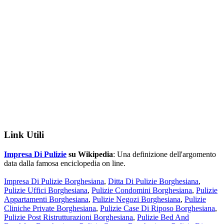
Link Utili
Impresa Di Pulizie
su Wikipedia
: Una definizione dell'argomento
data dalla famosa enciclopedia on line.
Impresa Di Pulizie Borghesiana
,
Ditta Di Pulizie Borghesiana
,
Pulizie Uffici Borghesiana
,
Pulizie Condomini Borghesiana
,
Pulizie
Appartamenti Borghesiana
,
Pulizie Negozi Borghesiana
,
Pulizie
Cliniche Private Borghesiana
,
Pulizie Case Di Riposo Borghesiana
,
Pulizie Post Ristrutturazioni Borghesiana
,
Pulizie Bed And