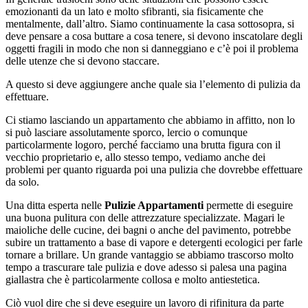
emozionanti da un lato e molto sfibranti, sia fisicamente che
mentalmente, dall’altro. Siamo continuamente la casa sottosopra, si
deve pensare a cosa buttare a cosa tenere, si devono inscatolare degli
oggetti fragili in modo che non si danneggiano e c’è poi il problema
delle utenze che si devono staccare.
A questo si deve aggiungere anche quale sia l’elemento di pulizia da
effettuare.
Ci stiamo lasciando un appartamento che abbiamo in affitto, non lo
si può lasciare assolutamente sporco, lercio o comunque
particolarmente logoro, perché facciamo una brutta figura con il
vecchio proprietario e, allo stesso tempo, vediamo anche dei
problemi per quanto riguarda poi una pulizia che dovrebbe effettuare
da solo.
Una ditta esperta nelle
Pulizie Appartamenti
permette di eseguire
una buona pulitura con delle attrezzature specializzate. Magari le
maioliche delle cucine, dei bagni o anche del pavimento, potrebbe
subire un trattamento a base di vapore e detergenti ecologici per farle
tornare a brillare. Un grande vantaggio se abbiamo trascorso molto
tempo a trascurare tale pulizia e dove adesso si palesa una pagina
giallastra che è particolarmente collosa e molto antiestetica.
Ciò vuol dire che si deve eseguire un lavoro di rifinitura da parte