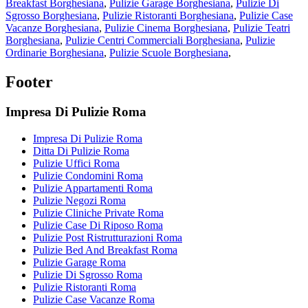
Breakfast Borghesiana
,
Pulizie Garage Borghesiana
,
Pulizie Di
Sgrosso Borghesiana
,
Pulizie Ristoranti Borghesiana
,
Pulizie Case
Vacanze Borghesiana
,
Pulizie Cinema Borghesiana
,
Pulizie Teatri
Borghesiana
,
Pulizie Centri Commerciali Borghesiana
,
Pulizie
Ordinarie Borghesiana
,
Pulizie Scuole Borghesiana
,
Footer
Impresa Di Pulizie Roma
Impresa Di Pulizie Roma
Ditta Di Pulizie Roma
Pulizie Uffici Roma
Pulizie Condomini Roma
Pulizie Appartamenti Roma
Pulizie Negozi Roma
Pulizie Cliniche Private Roma
Pulizie Case Di Riposo Roma
Pulizie Post Ristrutturazioni Roma
Pulizie Bed And Breakfast Roma
Pulizie Garage Roma
Pulizie Di Sgrosso Roma
Pulizie Ristoranti Roma
Pulizie Case Vacanze Roma