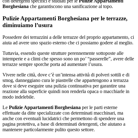
con detergenti specifici e studiati per le
Pulizie Appartamenti
Borghesiana
che garantiscono una sanificazione al topo.
Pulizie Appartamenti Borghesiana per le terrazze,
diminuiamo l’usura
Possedere dei terrazzini a delle terrazze del proprio appartamento, ci
aiuta ad avere uno spazio esterno che ci possiamo godere al meglio.
Tuttavia, essendo queste strutture perennemente sottoposte alle
intemperie e a climi che spesso sono un po’ “passerelle”, avere delle
terrazze sempre sporche porta ad aumentare l’usura.
Vivere nelle città, dove c’è un’intensa attività di polveri sottili e di
smog, danneggiano cura le piastrelle che appartengono a terrazza
dove si deve eseguire una pulizia continuativa per garantire una
reazione alla superficie quindi non renderla opaca o macchiarle in
modo indelebile.
Le
Pulizie Appartamenti Borghesiana
per le parti esterne
effettuate da ditte specializzate con determinati macchinari, ma
anche con eventuali lucidatrici che permettono di spendere una
pagina protettiva, a base di determinati detergenti, che aiutano a
mantenere particolarmente pulito questo settore.