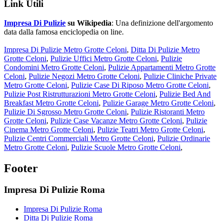
Link Utili
Impresa Di Pulizie
su Wikipedia
: Una definizione dell'argomento
data dalla famosa enciclopedia on line.
Impresa Di Pulizie Metro Grotte Celoni
,
Ditta Di Pulizie Metro
Grotte Celoni
,
Pulizie Uffici Metro Grotte Celoni
,
Pulizie
Condomini Metro Grotte Celoni
,
Pulizie Appartamenti Metro Grotte
Celoni
,
Pulizie Negozi Metro Grotte Celoni
,
Pulizie Cliniche Private
Metro Grotte Celoni
,
Pulizie Case Di Riposo Metro Grotte Celoni
,
Pulizie Post Ristrutturazioni Metro Grotte Celoni
,
Pulizie Bed And
Breakfast Metro Grotte Celoni
,
Pulizie Garage Metro Grotte Celoni
,
Pulizie Di Sgrosso Metro Grotte Celoni
,
Pulizie Ristoranti Metro
Grotte Celoni
,
Pulizie Case Vacanze Metro Grotte Celoni
,
Pulizie
Cinema Metro Grotte Celoni
,
Pulizie Teatri Metro Grotte Celoni
,
Pulizie Centri Commerciali Metro Grotte Celoni
,
Pulizie Ordinarie
Metro Grotte Celoni
,
Pulizie Scuole Metro Grotte Celoni
,
Footer
Impresa Di Pulizie Roma
Impresa Di Pulizie Roma
Ditta Di Pulizie Roma