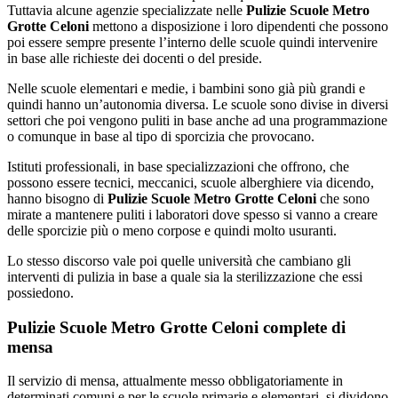
Tuttavia alcune agenzie specializzate nelle
Pulizie Scuole Metro
Grotte Celoni
mettono a disposizione i loro dipendenti che possono
poi essere sempre presente l’interno delle scuole quindi intervenire
in base alle richieste dei docenti o del preside.
Nelle scuole elementari e medie, i bambini sono già più grandi e
quindi hanno un’autonomia diversa. Le scuole sono divise in diversi
settori che poi vengono puliti in base anche ad una programmazione
o comunque in base al tipo di sporcizia che provocano.
Istituti professionali, in base specializzazioni che offrono, che
possono essere tecnici, meccanici, scuole alberghiere via dicendo,
hanno bisogno di
Pulizie Scuole Metro Grotte Celoni
che sono
mirate a mantenere puliti i laboratori dove spesso si vanno a creare
delle sporcizie più o meno corpose e quindi molto usuranti.
Lo stesso discorso vale poi quelle università che cambiano gli
interventi di pulizia in base a quale sia la sterilizzazione che essi
possiedono.
Pulizie Scuole Metro Grotte Celoni complete di
mensa
Il servizio di mensa, attualmente messo obbligatoriamente in
determinati comuni e per le scuole primarie e elementari, si dividono