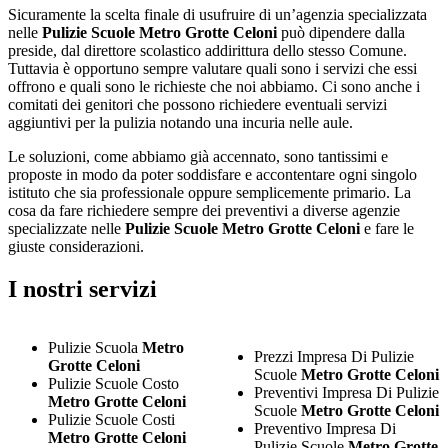
Sicuramente la scelta finale di usufruire di un’agenzia specializzata
nelle
Pulizie Scuole Metro Grotte Celoni
può dipendere dalla
preside, dal direttore scolastico addirittura dello stesso Comune.
Tuttavia è opportuno sempre valutare quali sono i servizi che essi
offrono e quali sono le richieste che noi abbiamo. Ci sono anche i
comitati dei genitori che possono richiedere eventuali servizi
aggiuntivi per la pulizia notando una incuria nelle aule.
Le soluzioni, come abbiamo già accennato, sono tantissimi e
proposte in modo da poter soddisfare e accontentare ogni singolo
istituto che sia professionale oppure semplicemente primario. La
cosa da fare richiedere sempre dei preventivi a diverse agenzie
specializzate nelle
Pulizie Scuole Metro Grotte Celoni
e fare le
giuste considerazioni.
I nostri servizi
Pulizie Scuola
Metro
Prezzi Impresa Di Pulizie
Grotte Celoni
Scuole
Metro Grotte Celoni
Pulizie Scuole Costo
Preventivi Impresa Di Pulizie
Metro Grotte Celoni
Scuole
Metro Grotte Celoni
Pulizie Scuole Costi
Preventivo Impresa Di
Metro Grotte Celoni
Pulizie Scuole
Metro Grotte