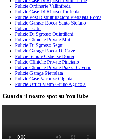
Pulizie Case Di Riposo Tivoli Terme
Pulizie Ordinarie Vallinfreda
Pulizie Case Di Riposo Torricola
Pulizie Post Ristrutturazioni Pietralata Roma
Pulizie Garage Rocca Santo Stefano
Pulizie Teatri
Pulizie Di Sgrosso Quintiliani
Pulizie Cliniche Private Mirti
Pulizie Di Sgrosso Segni
Pulizie Garage Rocca Di Cave
Pulizie Scuole Ostiense Roma
Pulizie Cliniche Private Pinciano
Pulizie Cliniche Private Piazza Cavour
Pulizie Garage Pietralata
Pulizie Case Vacanze Olgiata
Pulizie Uffici Metro Giulio Agricola
Guarda il nostro spot su YouTube