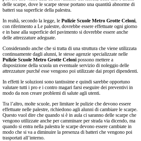
delle scarpe, dove le scarpe stesse portano una quantità abnorme di
batteri sua superficie della palestra.
In realtà, secondo la legge, le
Pulizie Scuole Metro Grotte Celoni
,
con riferimento a Le palestre, dovrebbe essere effettuate ogni giorno
e in base alla superficie del pavimento si dovrebbe essere anche
delle attrezzature adeguate.
Considerando anche che si tratta di una struttura che viene utilizzata
continuamente dagli alunni, le stesse agenzie specializzate nelle
Pulizie Scuole Metro Grotte Celoni
possono mettere a
disposizione della scuola un eventuale servizio di noleggio delle
attrezzature purché esse vengono poi utilizzate dai propri dipendenti.
In effetti le soluzioni sono tantissime e quindi sarebbe opportuno
valutare tutti i pro e i contro magari farsi eseguire dei preventivi in
modo da non creare problemi di salute agli utenti.
Tra l’altro, molte scuole, per limitare le pulizie che devono essere
effettuate nelle palestre, richiedono agli alunni di cambiare le scarpe.
Questo vuol dire che quando si è in aula ci saranno delle scarpe che
vengono utilizzate anche per camminare per strada via dicendo, ma
quando si entra nella palestra le scarpe devono essere cambiate in
modo che si va a diminuire la presenza di batteri che vengono poi
trasportati all’interno.