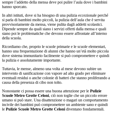
sempre l’addetto della mensa deve poi pulire l’aula dove i bambini
hanno sporcato.
In altri istituti, dove si ha bisogno di una pulizia eccezionale perché
si parla di bambini molto piccoli, la pulizia dell’aula che è servita
provvisoriamente da mensa, viene pulita dagli addetti scolastici.
Dipende sempre da quali siano i servizi offerti dalla mensa e quali
siano poi le problematiche che devono essere affrontate all’interno
della scuola.
Ricordiamo che, proprio le scuole primarie e le scuole elementari,
hanno una frequentazione di alunni che hanno un’età molto piccola
dove sistema immunitario facilmente si può compromettere e quindi
la pulizia e assolutamente importante.
Tuttavia, le mense, almeno una volta al mese devono subire un
intervento di sanificazione con vapore ad alto grado per eliminare
eventuali residui o anche colonie di batteri che stanno proliferando a
causa della presenza di cibo non tolto.
Nonostante ci possa essere una buona attenzione per le
Pulizie
Scuole Metro Grotte Celoni
, ciò non toglie che un piccolo errore
umano si può stare. Una disattenzione o magari un comportamento
incivile dei bambini può compromettere un ambiente sano e quindi
le
Pulizie Scuole Metro Grotte Celoni
diventano fondamentali.