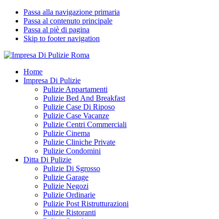
Passa alla navigazione primaria
Passa al contenuto principale
Passa al piè di pagina
Skip to footer navigation
Impresa Di Pulizie Roma
✅ Abitazioni e Attività Commerciali
Home
Impresa Di Pulizie
Pulizie Appartamenti
Pulizie Bed And Breakfast
Pulizie Case Di Riposo
Pulizie Case Vacanze
Pulizie Centri Commerciali
Pulizie Cinema
Pulizie Cliniche Private
Pulizie Condomini
Ditta Di Pulizie
Pulizie Di Sgrosso
Pulizie Garage
Pulizie Negozi
Pulizie Ordinarie
Pulizie Post Ristrutturazioni
Pulizie Ristoranti