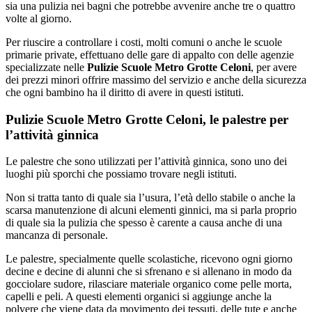
sia una pulizia nei bagni che potrebbe avvenire anche tre o quattro
volte al giorno.
Per riuscire a controllare i costi, molti comuni o anche le scuole
primarie private, effettuano delle gare di appalto con delle agenzie
specializzate nelle
Pulizie Scuole Metro Grotte Celoni
, per avere
dei prezzi minori offrire massimo del servizio e anche della sicurezza
che ogni bambino ha il diritto di avere in questi istituti.
Pulizie Scuole Metro Grotte Celoni, le palestre per
l’attività ginnica
Le palestre che sono utilizzati per l’attività ginnica, sono uno dei
luoghi più sporchi che possiamo trovare negli istituti.
Non si tratta tanto di quale sia l’usura, l’età dello stabile o anche la
scarsa manutenzione di alcuni elementi ginnici, ma si parla proprio
di quale sia la pulizia che spesso è carente a causa anche di una
mancanza di personale.
Le palestre, specialmente quelle scolastiche, ricevono ogni giorno
decine e decine di alunni che si sfrenano e si allenano in modo da
gocciolare sudore, rilasciare materiale organico come pelle morta,
capelli e peli. A questi elementi organici si aggiunge anche la
polvere che viene data da movimento dei tessuti, delle tute e anche