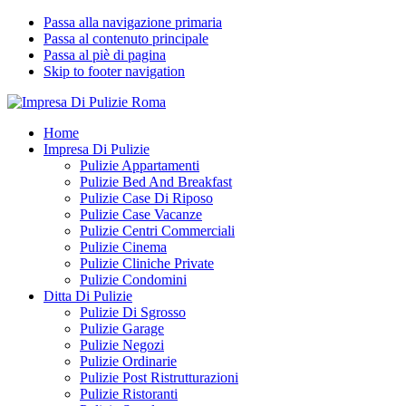
Passa alla navigazione primaria
Passa al contenuto principale
Passa al piè di pagina
Skip to footer navigation
Impresa Di Pulizie Roma
✅ Abitazioni e Attività Commerciali
Home
Impresa Di Pulizie
Pulizie Appartamenti
Pulizie Bed And Breakfast
Pulizie Case Di Riposo
Pulizie Case Vacanze
Pulizie Centri Commerciali
Pulizie Cinema
Pulizie Cliniche Private
Pulizie Condomini
Ditta Di Pulizie
Pulizie Di Sgrosso
Pulizie Garage
Pulizie Negozi
Pulizie Ordinarie
Pulizie Post Ristrutturazioni
Pulizie Ristoranti