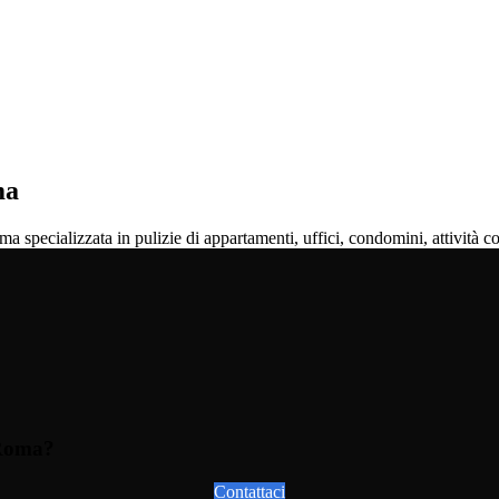
ma
pecializzata in pulizie di appartamenti, uffici, condomini, attività co
 Roma?
Contattaci