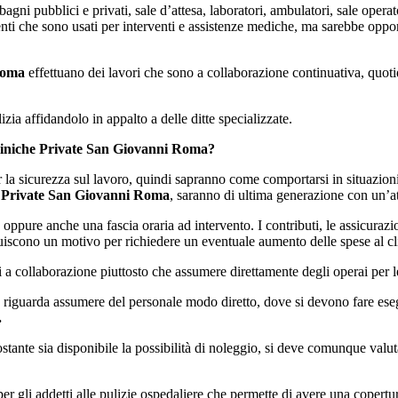
gni pubblici e privati, sale d’attesa, laboratori, ambulatori, sale operatori
enti che sono usati per interventi e assistenze mediche, ma sarebbe opp
Roma
effettuano dei lavori che sono a collaborazione continuativa, quot
lizia affidandolo in appalto a delle ditte specializzate.
liniche Private San Giovanni Roma?
r la sicurezza sul lavoro, quindi sapranno come comportarsi in situazioni
e Private San Giovanni Roma
, saranno di ultima generazione con un’at
oppure anche una fascia oraria ad intervento. I contributi, le assicurazio
tuiscono un motivo per richiedere un eventuale aumento delle spese al cl
tti a collaborazione piuttosto che assumere direttamente degli operai per l
 riguarda assumere del personale modo diretto, dove si devono fare esegu
.
ostante sia disponibile la possibilità di noleggio, si deve comunque val
r gli addetti alle pulizie ospedaliere che permette di avere una copertura