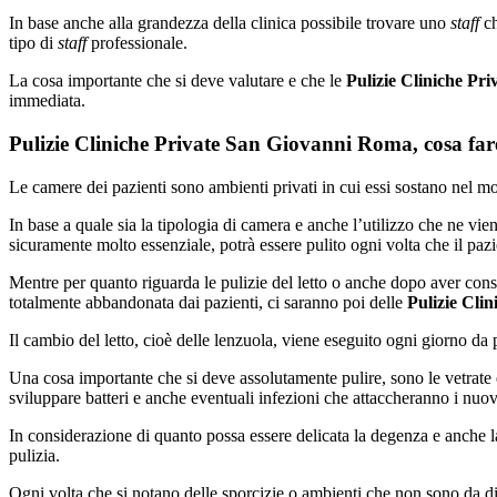
In base anche alla grandezza della clinica possibile trovare uno
staff
ch
tipo di
staff
professionale.
La cosa importante che si deve valutare e che le
Pulizie Cliniche Pr
immediata.
Pulizie Cliniche Private San Giovanni Roma, cosa far
Le camere dei pazienti sono ambienti privati in cui essi sostano nel 
In base a quale sia la tipologia di camera e anche l’utilizzo che ne vien
sicuramente molto essenziale, potrà essere pulito ogni volta che il pa
Mentre per quanto riguarda le pulizie del letto o anche dopo aver con
totalmente abbandonata dai pazienti, ci saranno poi delle
Pulizie Cli
Il cambio del letto, cioè delle lenzuola, viene eseguito ogni giorno da p
Una cosa importante che si deve assolutamente pulire, sono le vetrate e
sviluppare batteri e anche eventuali infezioni che attaccheranno i nuov
In considerazione di quanto possa essere delicata la degenza e anche la t
pulizia.
Ogni volta che si notano delle sporcizie o ambienti che non sono da dic