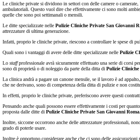
Le cliniche private si dividono in settori con delle camere o camerate, ba
ambulatoriali. Questo vuol dire che effettivamente ci sono molti ambi
quelle che sono poi settimanali o mensili.
Le ditte specializzate nelle
Pulizie Cliniche Private San Giovanni 
attrezzature di ultima generazione.
Infatti, proprio le cliniche private, riescono a controllare le spese di pu
Quali sono i vantaggi di avere delle ditte specializzate nelle
Pulizie C
Lo
staff
professionale avrà sicuramente effettuato una serie di corsi pe
sono di proprietà o di noleggio da parte della ditta di
Pulizie Clinich
La clinica andrà a pagare un canone mensile, se il lavoro è ad appalto, 
che ne derivano, sono di competenza della ditta di pulizie e non costi
In effetti, proprio le cliniche private, preferiscono avere questi contra
Pensando anche quali possono essere effettivamente i costi per quanto
proposta dalle ditte di
Pulizie Cliniche Private San Giovanni Roma
Inoltre, siccome occorrono anche delle attrezzature professionali, non
grado di poterle usare.
Inoltre è opportuno considerare anche che ci sono delle assicurazioni pe