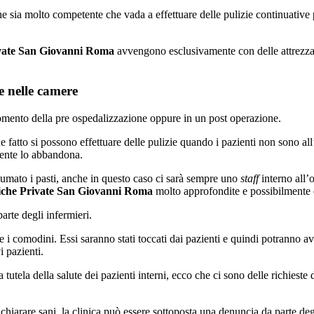
e sia molto competente che vada a effettuare delle pulizie continuative p
ivate San Giovanni Roma
avvengono esclusivamente con delle attrezzatu
e nelle camere
momento della pre ospedalizzazione oppure in un post operazione.
e fatto si possono effettuare delle pulizie quando i pazienti non sono all
ziente lo abbandona.
sumato i pasti, anche in questo caso ci sarà sempre uno
staff
interno all’
niche Private San Giovanni Roma
molto approfondite e possibilmente 
arte degli infermieri.
 i comodini. Essi saranno stati toccati dai pazienti e quindi potranno a
i pazienti.
utela della salute dei pazienti interni, ecco che ci sono delle richieste 
hiarare sani, la clinica può essere sottoposta una denuncia da parte degl