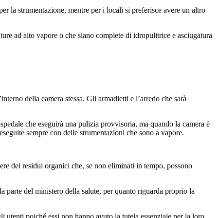
er la strumentazione, mentre per i locali si preferisce avere un altro
re ad alto vapore o che siano complete di idropulitrice e asciugatura
’interno della camera stessa. Gli armadietti e l’arredo che sarà
ospedale che eseguirà una pulizia provvisoria, ma quando la camera è
eseguite sempre con delle strumentazioni che sono a vapore.
vere dei residui organici che, se non eliminati in tempo, possono
da parte del ministero della salute, per quanto riguarda proprio la
i utenti poiché essi non hanno avuto la tutela essenziale per la loro