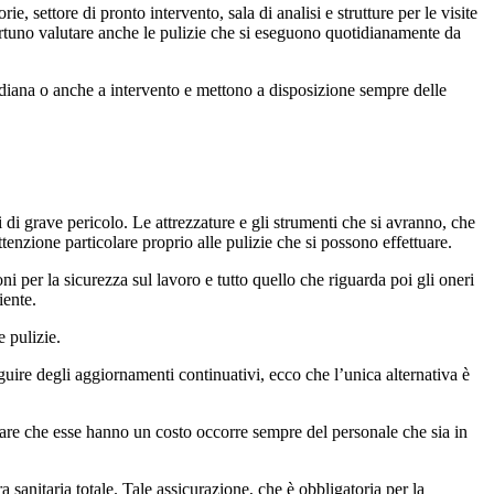
e, settore di pronto intervento, sala di analisi e strutture per le visite
ortuno valutare anche le pulizie che si eseguono quotidianamente da
idiana o anche a intervento e mettono a disposizione sempre delle
 di grave pericolo. Le attrezzature e gli strumenti che si avranno, che
tenzione particolare proprio alle pulizie che si possono effettuare.
ni per la sicurezza sul lavoro e tutto quello che riguarda poi gli oneri
iente.
e pulizie.
ire degli aggiornamenti continuativi, ecco che l’unica alternativa è
utare che esse hanno un costo occorre sempre del personale che sia in
 sanitaria totale. Tale assicurazione, che è obbligatoria per la