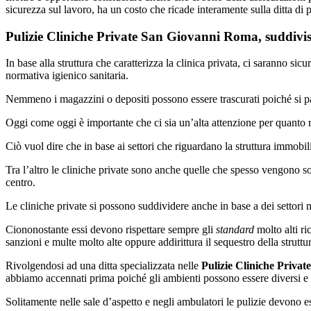
sicurezza sul lavoro, ha un costo che ricade interamente sulla ditta di pu
Pulizie Cliniche Private San Giovanni Roma, suddivisi
In base alla struttura che caratterizza la clinica privata, ci saranno 
normativa igienico sanitaria.
Nemmeno i magazzini o depositi possono essere trascurati poiché si parla
Oggi come oggi è importante che ci sia un’alta attenzione per quanto ri
Ciò vuol dire che in base ai settori che riguardano la struttura immobi
Tra l’altro le cliniche private sono anche quelle che spesso vengono so
centro.
Le cliniche private si possono suddividere anche in base a dei settori 
Ciononostante essi devono rispettare sempre gli
standard
molto alti ri
sanzioni e multe molto alte oppure addirittura il sequestro della struttu
Rivolgendosi ad una ditta specializzata nelle
Pulizie Cliniche Priva
abbiamo accennati prima poiché gli ambienti possono essere diversi e in 
Solitamente nelle sale d’aspetto e negli ambulatori le pulizie devono 