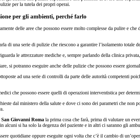
lizie per la tutela dei propri operai.
one per gli ambienti, perché farlo
sicuramente delle aree che possono essere molto complesse da pulire e ch
 di una serie di pulizie che riescono a garantire l’isolamento totale dell
guarda le attrezzature mediche e, sempre parlando della clinica privata, 
liare, si potranno eseguire anche delle pulizie che possono essere giornal
ttoposte ad una serie di controlli da parte delle autorità competenti poic
medici che possono essere quelli di operazioni interventistica per deter
chieste dal ministero della salute e dove ci sono dei parametri che non 
ra.
te San Giovanni Roma
la prima cosa che farà, prima di valutare un even
alcuni si ha solo la degenza del paziente e in altri ci saranno gli ambula
essere quotidiane oppure eseguite ogni volta che c’è il cambio di un’ope