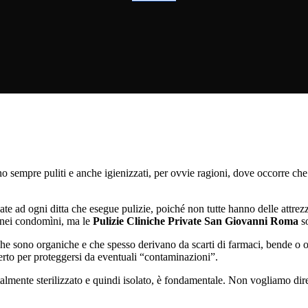
o sempre puliti e anche igienizzati, per ovvie ragioni, dove occorre che
e ad ogni ditta che esegue pulizie, poiché non tutte hanno delle attrezz
e nei condomìni, ma le
Pulizie Cliniche Private San Giovanni Roma
so
ie che sono organiche e che spesso derivano da scarti di farmaci, bende 
rto per proteggersi da eventuali “contaminazioni”.
mente sterilizzato e quindi isolato, è fondamentale. Non vogliamo dire c