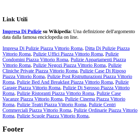
Link Utili
Impresa Di Pulizie
su Wikipedia
: Una definizione dell'argomento
data dalla famosa enciclopedia on line.
Impresa Di Pulizie Piazza Vittorio Roma
,
Ditta Di Pulizie Piazza
Vittorio Roma
,
Pulizie Uffici Piazza Vittorio Roma
,
Pulizie
Condomini Piazza Vittorio Roma
,
Pulizie Appartamenti Piazza
Vittorio Roma
,
Pulizie Negozi Piazza Vittorio Roma
,
Pulizie
Cliniche Private Piazza Vittorio Roma
,
Pulizie Case Di Riposo
Piazza Vittorio Roma
,
Pulizie Post Ristrutturazioni Piazza Vittorio
Roma
,
Pulizie Bed And Breakfast Piazza Vittorio Roma
,
Pulizie
Garage Piazza Vittorio Roma
,
Pulizie Di Sgrosso Piazza Vittorio
Roma
,
Pulizie Ristoranti Piazza Vittorio Roma
,
Pulizie Case
Vacanze Piazza Vittorio Roma
,
Pulizie Cinema Piazza Vittorio
Roma
,
Pulizie Teatri Piazza Vittorio Roma
,
Pulizie Centri
Commerciali Piazza Vittorio Roma
,
Pulizie Ordinarie Piazza Vittorio
Roma
,
Pulizie Scuole Piazza Vittorio Roma
,
Footer