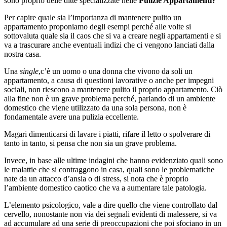
sono proprio delle ditte specializzate nelle
Pulizie Appartamenti?
Per capire quale sia l’importanza di mantenere pulito un
appartamento proponiamo degli esempi perché alle volte si
sottovaluta quale sia il caos che si va a creare negli appartamenti e si
va a trascurare anche eventuali indizi che ci vengono lanciati dalla
nostra casa.
Una
single
,c’è un uomo o una donna che vivono da soli un
appartamento, a causa di questioni lavorative o anche per impegni
sociali, non riescono a mantenere pulito il proprio appartamento. Ciò
alla fine non è un grave problema perché, parlando di un ambiente
domestico che viene utilizzato da una sola persona, non è
fondamentale avere una pulizia eccellente.
Magari dimenticarsi di lavare i piatti, rifare il letto o spolverare di
tanto in tanto, si pensa che non sia un grave problema.
Invece, in base alle ultime indagini che hanno evidenziato quali sono
le malattie che si contraggono in casa, quali sono le problematiche
nate da un attacco d’ansia o di stress, si nota che è proprio
l’ambiente domestico caotico che va a aumentare tale patologia.
L’elemento psicologico, vale a dire quello che viene controllato dal
cervello, nonostante non via dei segnali evidenti di malessere, si va
ad accumulare ad una serie di preoccupazioni che poi sfociano in un