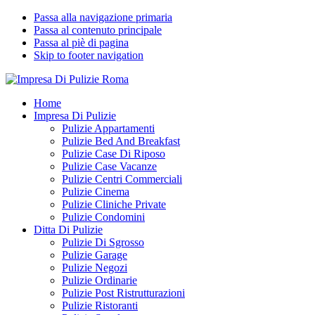
Passa alla navigazione primaria
Passa al contenuto principale
Passa al piè di pagina
Skip to footer navigation
Impresa Di Pulizie Roma
✅ Abitazioni e Attività Commerciali
Home
Impresa Di Pulizie
Pulizie Appartamenti
Pulizie Bed And Breakfast
Pulizie Case Di Riposo
Pulizie Case Vacanze
Pulizie Centri Commerciali
Pulizie Cinema
Pulizie Cliniche Private
Pulizie Condomini
Ditta Di Pulizie
Pulizie Di Sgrosso
Pulizie Garage
Pulizie Negozi
Pulizie Ordinarie
Pulizie Post Ristrutturazioni
Pulizie Ristoranti