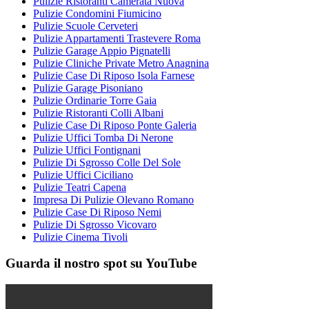
Pulizie Ristoranti Camerata Nuova
Pulizie Condomini Fiumicino
Pulizie Scuole Cerveteri
Pulizie Appartamenti Trastevere Roma
Pulizie Garage Appio Pignatelli
Pulizie Cliniche Private Metro Anagnina
Pulizie Case Di Riposo Isola Farnese
Pulizie Garage Pisoniano
Pulizie Ordinarie Torre Gaia
Pulizie Ristoranti Colli Albani
Pulizie Case Di Riposo Ponte Galeria
Pulizie Uffici Tomba Di Nerone
Pulizie Uffici Fontignani
Pulizie Di Sgrosso Colle Del Sole
Pulizie Uffici Ciciliano
Pulizie Teatri Capena
Impresa Di Pulizie Olevano Romano
Pulizie Case Di Riposo Nemi
Pulizie Di Sgrosso Vicovaro
Pulizie Cinema Tivoli
Guarda il nostro spot su YouTube