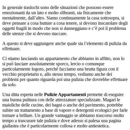
In generale traslochi sono delle situazioni che possono essere
emozionanti da un lato e molto sfibranti, sia fisicamente che
mentalmente, dall’altro. Siamo continuamente la casa sottosopra, si
deve pensare a cosa buttare a cosa tenere, si devono inscatolare degli
oggetti fragili in modo che non si danneggiano e c’è poi il problema
delle utenze che si devono staccare.
A questo si deve aggiungere anche quale sia l’elemento di pulizia da
effettuare.
Ci stiamo lasciando un appartamento che abbiamo in affitto, non lo
si può lasciare assolutamente sporco, lercio o comunque
particolarmente logoro, perché facciamo una brutta figura con il
vecchio proprietario e, allo stesso tempo, vediamo anche dei
problemi per quanto riguarda poi una pulizia che dovrebbe effettuare
da solo.
Una ditta esperta nelle
Pulizie Appartamenti
permette di eseguire
una buona pulitura con delle attrezzature specializzate. Magari le
maioliche delle cucine, dei bagni o anche del pavimento, potrebbe
subire un trattamento a base di vapore e detergenti ecologici per farle
tornare a brillare. Un grande vantaggio se abbiamo trascorso molto
tempo a trascurare tale pulizia e dove adesso si palesa una pagina
giallastra che è particolarmente collosa e molto antiestetica.