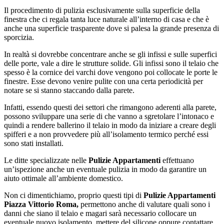
Il procedimento di pulizia esclusivamente sulla superficie della
finestra che ci regala tanta luce naturale all’interno di casa e che è
anche una superficie trasparente dove si palesa la grande presenza di
sporcizia.
In realtà si dovrebbe concentrare anche se gli infissi e sulle superfici
delle porte, vale a dire le strutture solide. Gli infissi sono il telaio che
spesso è la cornice dei varchi dove vengono poi collocate le porte le
finestre. Esse devono venire pulite con una certa periodicità per
notare se si stanno staccando dalla parete.
Infatti, essendo questi dei settori che rimangono aderenti alla parete,
possono sviluppare una serie di che vanno a sgretolare l’intonaco e
quindi a rendere ballerino il telaio in modo da iniziare a creare degli
spifferi e a non provvedere più all’isolamento termico perché essi
sono stati installati.
Le ditte specializzate nelle
Pulizie Appartamenti
effettuano
un’ispezione anche un eventuale pulizia in modo da garantire un
aiuto ottimale all’ambiente domestico.
Non ci dimentichiamo, proprio questi tipi di
Pulizie Appartamenti
Piazza Vittorio Roma,
permettono anche di valutare quali sono i
danni che siano il telaio e magari sarà necessario collocare un
eventuale nuovo isolamento, mettere del silicone oppure contattare