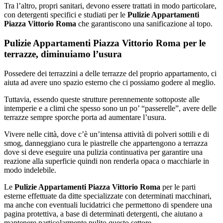
Tra l’altro, propri sanitari, devono essere trattati in modo particolare,
con detergenti specifici e studiati per le
Pulizie Appartamenti
Piazza Vittorio Roma
che garantiscono una sanificazione al topo.
Pulizie Appartamenti Piazza Vittorio Roma per le
terrazze, diminuiamo l’usura
Possedere dei terrazzini a delle terrazze del proprio appartamento, ci
aiuta ad avere uno spazio esterno che ci possiamo godere al meglio.
Tuttavia, essendo queste strutture perennemente sottoposte alle
intemperie e a climi che spesso sono un po’ “passerelle”, avere delle
terrazze sempre sporche porta ad aumentare l’usura.
Vivere nelle città, dove c’è un’intensa attività di polveri sottili e di
smog, danneggiano cura le piastrelle che appartengono a terrazza
dove si deve eseguire una pulizia continuativa per garantire una
reazione alla superficie quindi non renderla opaca o macchiarle in
modo indelebile.
Le
Pulizie Appartamenti Piazza Vittorio Roma
per le parti
esterne effettuate da ditte specializzate con determinati macchinari,
ma anche con eventuali lucidatrici che permettono di spendere una
pagina protettiva, a base di determinati detergenti, che aiutano a
mantenere particolarmente pulito questo settore.