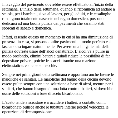
Il lavaggio del pavimento dovrebbe essere effettuato all’inizio della
settimana. L’inizio della settimana, quando si ricomincia ad andare a
scuola, per i bambini, si va al lavoro, per gli adulti, e le casalinghe
rimangono totalmente nascoste nel regno domestico, possono
dedicarsi ad una buona pulizia dei pavimenti che saranno stati
sporcati di sabato e domenica.
Infatti, essendo questo un momento in cui si ha una diminuzione di
presenza in casa, si possono pulire pavimenti in modo perfetto e si
lasciano asciugare naturalmente. Per avere una lunga tenuta della
pulizia dovreste usare dell’alcol denaturato. L’alcol va a pulire in
modo profondo, elimini batteri e quindi riduce la possibilità di far
depositare polveri, poiché le scaccia tramite una reazione
elettrostatica, e anche le macchie.
Sempre nei primi giorni della settimana è opportuno anche lavare le
maioliche e i sanitari. Le maioliche del bagno della cucina devono
essere pulite sempre con una soluzione a base di alcol, mentre per i
sanitari, che hanno bisogno di una lotta contro i batteri, si dovrebbe
usare delle soluzioni a base di aceto bicarbonato.
L’aceto tende a scrostare e a uccidere i batteri, a contatto con il
bicarbonato pulisce anche le tubature interne poiché velocizza le
operazioni di decomposizione.