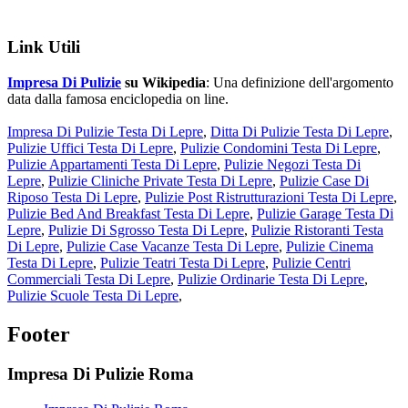
Link Utili
Impresa Di Pulizie
su Wikipedia
: Una definizione dell'argomento
data dalla famosa enciclopedia on line.
Impresa Di Pulizie Testa Di Lepre
,
Ditta Di Pulizie Testa Di Lepre
,
Pulizie Uffici Testa Di Lepre
,
Pulizie Condomini Testa Di Lepre
,
Pulizie Appartamenti Testa Di Lepre
,
Pulizie Negozi Testa Di
Lepre
,
Pulizie Cliniche Private Testa Di Lepre
,
Pulizie Case Di
Riposo Testa Di Lepre
,
Pulizie Post Ristrutturazioni Testa Di Lepre
,
Pulizie Bed And Breakfast Testa Di Lepre
,
Pulizie Garage Testa Di
Lepre
,
Pulizie Di Sgrosso Testa Di Lepre
,
Pulizie Ristoranti Testa
Di Lepre
,
Pulizie Case Vacanze Testa Di Lepre
,
Pulizie Cinema
Testa Di Lepre
,
Pulizie Teatri Testa Di Lepre
,
Pulizie Centri
Commerciali Testa Di Lepre
,
Pulizie Ordinarie Testa Di Lepre
,
Pulizie Scuole Testa Di Lepre
,
Footer
Impresa Di Pulizie Roma