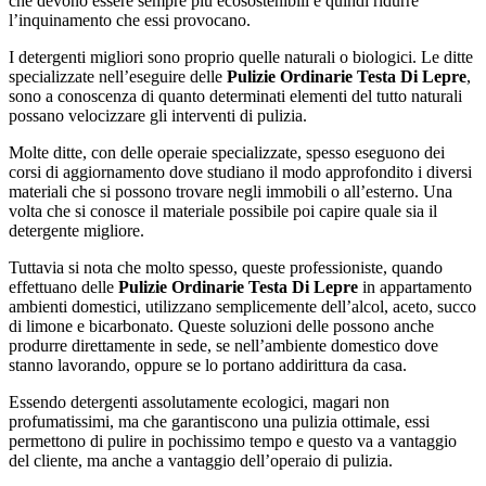
che devono essere sempre più ecosostenibili e quindi ridurre
l’inquinamento che essi provocano.
I detergenti migliori sono proprio quelle naturali o biologici. Le ditte
specializzate nell’eseguire delle
Pulizie Ordinarie Testa Di Lepre
,
sono a conoscenza di quanto determinati elementi del tutto naturali
possano velocizzare gli interventi di pulizia.
Molte ditte, con delle operaie specializzate, spesso eseguono dei
corsi di aggiornamento dove studiano il modo approfondito i diversi
materiali che si possono trovare negli immobili o all’esterno. Una
volta che si conosce il materiale possibile poi capire quale sia il
detergente migliore.
Tuttavia si nota che molto spesso, queste professioniste, quando
effettuano delle
Pulizie Ordinarie Testa Di Lepre
in appartamento
ambienti domestici, utilizzano semplicemente dell’alcol, aceto, succo
di limone e bicarbonato. Queste soluzioni delle possono anche
produrre direttamente in sede, se nell’ambiente domestico dove
stanno lavorando, oppure se lo portano addirittura da casa.
Essendo detergenti assolutamente ecologici, magari non
profumatissimi, ma che garantiscono una pulizia ottimale, essi
permettono di pulire in pochissimo tempo e questo va a vantaggio
del cliente, ma anche a vantaggio dell’operaio di pulizia.