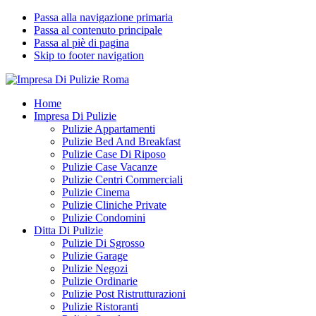
Passa alla navigazione primaria
Passa al contenuto principale
Passa al piè di pagina
Skip to footer navigation
Impresa Di Pulizie Roma
✅ Abitazioni e Attività Commerciali
Home
Impresa Di Pulizie
Pulizie Appartamenti
Pulizie Bed And Breakfast
Pulizie Case Di Riposo
Pulizie Case Vacanze
Pulizie Centri Commerciali
Pulizie Cinema
Pulizie Cliniche Private
Pulizie Condomini
Ditta Di Pulizie
Pulizie Di Sgrosso
Pulizie Garage
Pulizie Negozi
Pulizie Ordinarie
Pulizie Post Ristrutturazioni
Pulizie Ristoranti