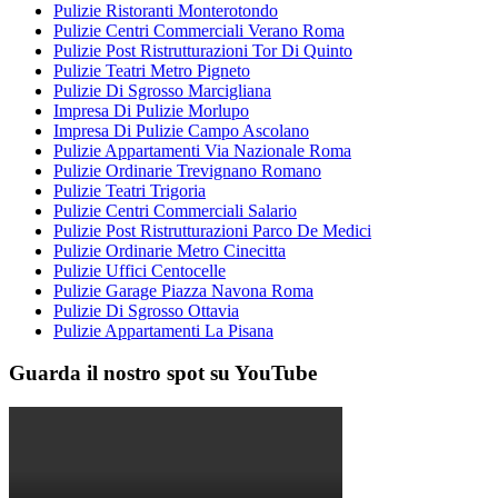
Pulizie Ristoranti Monterotondo
Pulizie Centri Commerciali Verano Roma
Pulizie Post Ristrutturazioni Tor Di Quinto
Pulizie Teatri Metro Pigneto
Pulizie Di Sgrosso Marcigliana
Impresa Di Pulizie Morlupo
Impresa Di Pulizie Campo Ascolano
Pulizie Appartamenti Via Nazionale Roma
Pulizie Ordinarie Trevignano Romano
Pulizie Teatri Trigoria
Pulizie Centri Commerciali Salario
Pulizie Post Ristrutturazioni Parco De Medici
Pulizie Ordinarie Metro Cinecitta
Pulizie Uffici Centocelle
Pulizie Garage Piazza Navona Roma
Pulizie Di Sgrosso Ottavia
Pulizie Appartamenti La Pisana
Guarda il nostro spot su YouTube