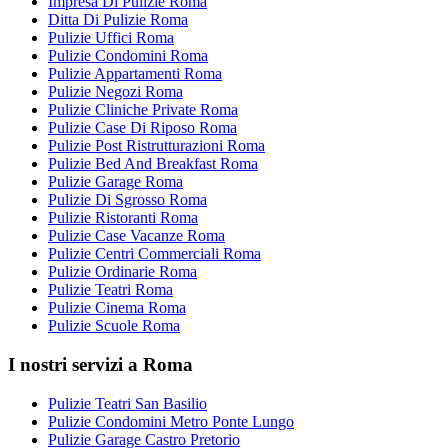
Impresa Di Pulizie Roma
Ditta Di Pulizie Roma
Pulizie Uffici Roma
Pulizie Condomini Roma
Pulizie Appartamenti Roma
Pulizie Negozi Roma
Pulizie Cliniche Private Roma
Pulizie Case Di Riposo Roma
Pulizie Post Ristrutturazioni Roma
Pulizie Bed And Breakfast Roma
Pulizie Garage Roma
Pulizie Di Sgrosso Roma
Pulizie Ristoranti Roma
Pulizie Case Vacanze Roma
Pulizie Centri Commerciali Roma
Pulizie Ordinarie Roma
Pulizie Teatri Roma
Pulizie Cinema Roma
Pulizie Scuole Roma
I nostri servizi a Roma
Pulizie Teatri San Basilio
Pulizie Condomini Metro Ponte Lungo
Pulizie Garage Castro Pretorio