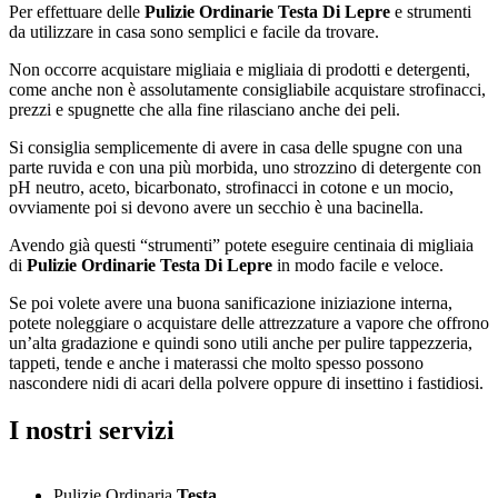
Per effettuare delle
Pulizie Ordinarie Testa Di Lepre
e strumenti
da utilizzare in casa sono semplici e facile da trovare.
Non occorre acquistare migliaia e migliaia di prodotti e detergenti,
come anche non è assolutamente consigliabile acquistare strofinacci,
prezzi e spugnette che alla fine rilasciano anche dei peli.
Si consiglia semplicemente di avere in casa delle spugne con una
parte ruvida e con una più morbida, uno strozzino di detergente con
pH neutro, aceto, bicarbonato, strofinacci in cotone e un mocio,
ovviamente poi si devono avere un secchio è una bacinella.
Avendo già questi “strumenti” potete eseguire centinaia di migliaia
di
Pulizie Ordinarie Testa Di Lepre
in modo facile e veloce.
Se poi volete avere una buona sanificazione iniziazione interna,
potete noleggiare o acquistare delle attrezzature a vapore che offrono
un’alta gradazione e quindi sono utili anche per pulire tappezzeria,
tappeti, tende e anche i materassi che molto spesso possono
nascondere nidi di acari della polvere oppure di insettino i fastidiosi.
I nostri servizi
Pulizie Ordinaria
Testa