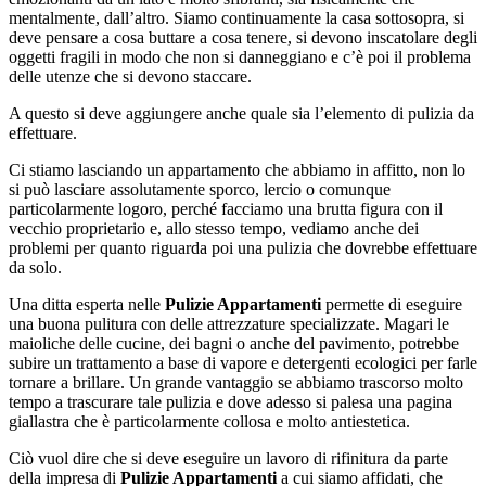
mentalmente, dall’altro. Siamo continuamente la casa sottosopra, si
deve pensare a cosa buttare a cosa tenere, si devono inscatolare degli
oggetti fragili in modo che non si danneggiano e c’è poi il problema
delle utenze che si devono staccare.
A questo si deve aggiungere anche quale sia l’elemento di pulizia da
effettuare.
Ci stiamo lasciando un appartamento che abbiamo in affitto, non lo
si può lasciare assolutamente sporco, lercio o comunque
particolarmente logoro, perché facciamo una brutta figura con il
vecchio proprietario e, allo stesso tempo, vediamo anche dei
problemi per quanto riguarda poi una pulizia che dovrebbe effettuare
da solo.
Una ditta esperta nelle
Pulizie Appartamenti
permette di eseguire
una buona pulitura con delle attrezzature specializzate. Magari le
maioliche delle cucine, dei bagni o anche del pavimento, potrebbe
subire un trattamento a base di vapore e detergenti ecologici per farle
tornare a brillare. Un grande vantaggio se abbiamo trascorso molto
tempo a trascurare tale pulizia e dove adesso si palesa una pagina
giallastra che è particolarmente collosa e molto antiestetica.
Ciò vuol dire che si deve eseguire un lavoro di rifinitura da parte
della impresa di
Pulizie Appartamenti
a cui siamo affidati, che