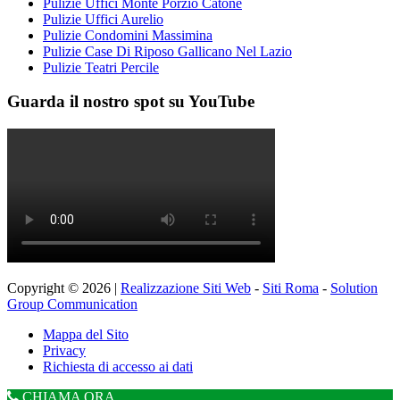
Pulizie Uffici Monte Porzio Catone
Pulizie Uffici Aurelio
Pulizie Condomini Massimina
Pulizie Case Di Riposo Gallicano Nel Lazio
Pulizie Teatri Percile
Guarda il nostro spot su YouTube
Copyright © 2026 |
Realizzazione Siti Web
-
Siti Roma
-
Solution
Group Communication
Mappa del Sito
Privacy
Richiesta di accesso ai dati
CHIAMA ORA