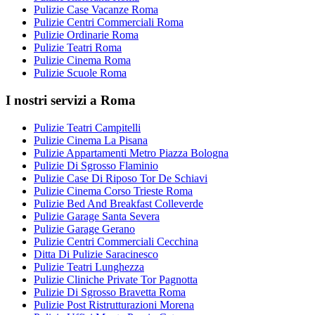
Pulizie Case Vacanze Roma
Pulizie Centri Commerciali Roma
Pulizie Ordinarie Roma
Pulizie Teatri Roma
Pulizie Cinema Roma
Pulizie Scuole Roma
I nostri servizi a Roma
Pulizie Teatri Campitelli
Pulizie Cinema La Pisana
Pulizie Appartamenti Metro Piazza Bologna
Pulizie Di Sgrosso Flaminio
Pulizie Case Di Riposo Tor De Schiavi
Pulizie Cinema Corso Trieste Roma
Pulizie Bed And Breakfast Colleverde
Pulizie Garage Santa Severa
Pulizie Garage Gerano
Pulizie Centri Commerciali Cecchina
Ditta Di Pulizie Saracinesco
Pulizie Teatri Lunghezza
Pulizie Cliniche Private Tor Pagnotta
Pulizie Di Sgrosso Bravetta Roma
Pulizie Post Ristrutturazioni Morena