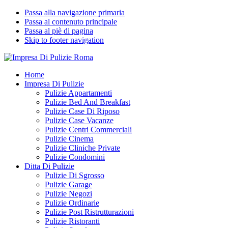
Passa alla navigazione primaria
Passa al contenuto principale
Passa al piè di pagina
Skip to footer navigation
Impresa Di Pulizie Roma
✅ Abitazioni e Attività Commerciali
Home
Impresa Di Pulizie
Pulizie Appartamenti
Pulizie Bed And Breakfast
Pulizie Case Di Riposo
Pulizie Case Vacanze
Pulizie Centri Commerciali
Pulizie Cinema
Pulizie Cliniche Private
Pulizie Condomini
Ditta Di Pulizie
Pulizie Di Sgrosso
Pulizie Garage
Pulizie Negozi
Pulizie Ordinarie
Pulizie Post Ristrutturazioni
Pulizie Ristoranti