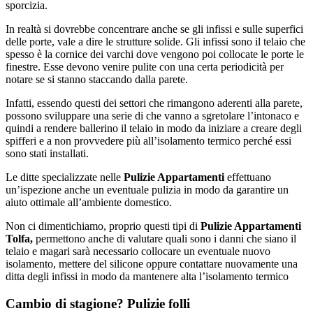
sporcizia.
In realtà si dovrebbe concentrare anche se gli infissi e sulle superfici
delle porte, vale a dire le strutture solide. Gli infissi sono il telaio che
spesso è la cornice dei varchi dove vengono poi collocate le porte le
finestre. Esse devono venire pulite con una certa periodicità per
notare se si stanno staccando dalla parete.
Infatti, essendo questi dei settori che rimangono aderenti alla parete,
possono sviluppare una serie di che vanno a sgretolare l’intonaco e
quindi a rendere ballerino il telaio in modo da iniziare a creare degli
spifferi e a non provvedere più all’isolamento termico perché essi
sono stati installati.
Le ditte specializzate nelle
Pulizie Appartamenti
effettuano
un’ispezione anche un eventuale pulizia in modo da garantire un
aiuto ottimale all’ambiente domestico.
Non ci dimentichiamo, proprio questi tipi di
Pulizie Appartamenti
Tolfa,
permettono anche di valutare quali sono i danni che siano il
telaio e magari sarà necessario collocare un eventuale nuovo
isolamento, mettere del silicone oppure contattare nuovamente una
ditta degli infissi in modo da mantenere alta l’isolamento termico
Cambio di stagione? Pulizie folli