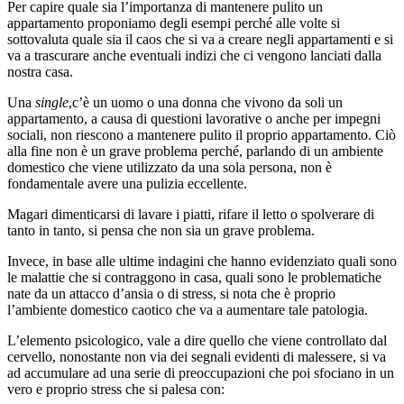
Per capire quale sia l’importanza di mantenere pulito un
appartamento proponiamo degli esempi perché alle volte si
sottovaluta quale sia il caos che si va a creare negli appartamenti e si
va a trascurare anche eventuali indizi che ci vengono lanciati dalla
nostra casa.
Una
single
,c’è un uomo o una donna che vivono da soli un
appartamento, a causa di questioni lavorative o anche per impegni
sociali, non riescono a mantenere pulito il proprio appartamento. Ciò
alla fine non è un grave problema perché, parlando di un ambiente
domestico che viene utilizzato da una sola persona, non è
fondamentale avere una pulizia eccellente.
Magari dimenticarsi di lavare i piatti, rifare il letto o spolverare di
tanto in tanto, si pensa che non sia un grave problema.
Invece, in base alle ultime indagini che hanno evidenziato quali sono
le malattie che si contraggono in casa, quali sono le problematiche
nate da un attacco d’ansia o di stress, si nota che è proprio
l’ambiente domestico caotico che va a aumentare tale patologia.
L’elemento psicologico, vale a dire quello che viene controllato dal
cervello, nonostante non via dei segnali evidenti di malessere, si va
ad accumulare ad una serie di preoccupazioni che poi sfociano in un
vero e proprio stress che si palesa con: