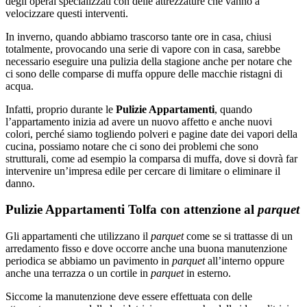
degli operai specializzati con delle attrezzature che vanno a
velocizzare questi interventi.
In inverno, quando abbiamo trascorso tante ore in casa, chiusi
totalmente, provocando una serie di vapore con in casa, sarebbe
necessario eseguire una pulizia della stagione anche per notare che
ci sono delle comparse di muffa oppure delle macchie ristagni di
acqua.
Infatti, proprio durante le
Pulizie Appartamenti
, quando
l’appartamento inizia ad avere un nuovo affetto e anche nuovi
colori, perché siamo togliendo polveri e pagine date dei vapori della
cucina, possiamo notare che ci sono dei problemi che sono
strutturali, come ad esempio la comparsa di muffa, dove si dovrà far
intervenire un’impresa edile per cercare di limitare o eliminare il
danno.
Pulizie Appartamenti Tolfa con attenzione al
parquet
Gli appartamenti che utilizzano il
parquet
come se si trattasse di un
arredamento fisso e dove occorre anche una buona manutenzione
periodica se abbiamo un pavimento in
parquet
all’interno oppure
anche una terrazza o un cortile in
parquet
in esterno.
Siccome la manutenzione deve essere effettuata con delle