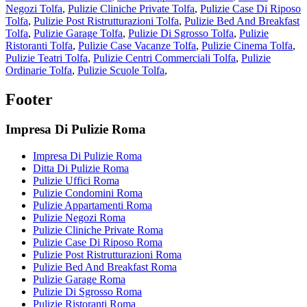
Negozi Tolfa
,
Pulizie Cliniche Private Tolfa
,
Pulizie Case Di Riposo
Tolfa
,
Pulizie Post Ristrutturazioni Tolfa
,
Pulizie Bed And Breakfast
Tolfa
,
Pulizie Garage Tolfa
,
Pulizie Di Sgrosso Tolfa
,
Pulizie
Ristoranti Tolfa
,
Pulizie Case Vacanze Tolfa
,
Pulizie Cinema Tolfa
,
Pulizie Teatri Tolfa
,
Pulizie Centri Commerciali Tolfa
,
Pulizie
Ordinarie Tolfa
,
Pulizie Scuole Tolfa
,
Footer
Impresa Di Pulizie Roma
Impresa Di Pulizie Roma
Ditta Di Pulizie Roma
Pulizie Uffici Roma
Pulizie Condomini Roma
Pulizie Appartamenti Roma
Pulizie Negozi Roma
Pulizie Cliniche Private Roma
Pulizie Case Di Riposo Roma
Pulizie Post Ristrutturazioni Roma
Pulizie Bed And Breakfast Roma
Pulizie Garage Roma
Pulizie Di Sgrosso Roma
Pulizie Ristoranti Roma