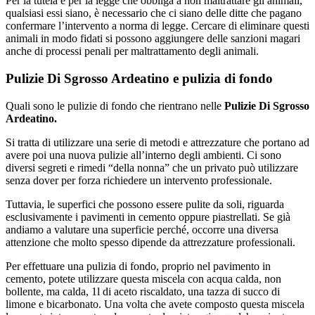
Per la tutela e per la legge che obbliga a non maltrattare gli animali,
qualsiasi essi siano, è necessario che ci siano delle ditte che pagano
confermare l’intervento a norma di legge. Cercare di eliminare questi
animali in modo fidati si possono aggiungere delle sanzioni magari
anche di processi penali per maltrattamento degli animali.
Pulizie Di Sgrosso Ardeatino e pulizia di fondo
Quali sono le pulizie di fondo che rientrano nelle
Pulizie Di Sgrosso
Ardeatino.
Si tratta di utilizzare una serie di metodi e attrezzature che portano ad
avere poi una nuova pulizie all’interno degli ambienti. Ci sono
diversi segreti e rimedi “della nonna” che un privato può utilizzare
senza dover per forza richiedere un intervento professionale.
Tuttavia, le superfici che possono essere pulite da soli, riguarda
esclusivamente i pavimenti in cemento oppure piastrellati. Se già
andiamo a valutare una superficie perché, occorre una diversa
attenzione che molto spesso dipende da attrezzature professionali.
Per effettuare una pulizia di fondo, proprio nel pavimento in
cemento, potete utilizzare questa miscela con acqua calda, non
bollente, ma calda, 1l di aceto riscaldato, una tazza di succo di
limone e bicarbonato. Una volta che avete composto questa miscela