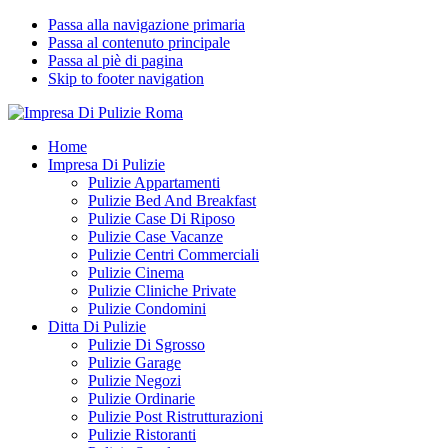
Passa alla navigazione primaria
Passa al contenuto principale
Passa al piè di pagina
Skip to footer navigation
Impresa Di Pulizie Roma
✅ Abitazioni e Attività Commerciali
Home
Impresa Di Pulizie
Pulizie Appartamenti
Pulizie Bed And Breakfast
Pulizie Case Di Riposo
Pulizie Case Vacanze
Pulizie Centri Commerciali
Pulizie Cinema
Pulizie Cliniche Private
Pulizie Condomini
Ditta Di Pulizie
Pulizie Di Sgrosso
Pulizie Garage
Pulizie Negozi
Pulizie Ordinarie
Pulizie Post Ristrutturazioni
Pulizie Ristoranti