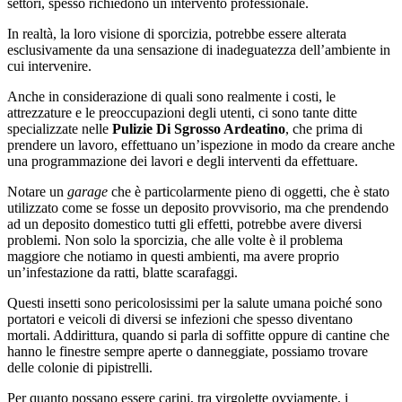
settori, spesso richiedono un intervento professionale.
In realtà, la loro visione di sporcizia, potrebbe essere alterata
esclusivamente da una sensazione di inadeguatezza dell’ambiente in
cui intervenire.
Anche in considerazione di quali sono realmente i costi, le
attrezzature e le preoccupazioni degli utenti, ci sono tante ditte
specializzate nelle
Pulizie Di Sgrosso Ardeatino
, che prima di
prendere un lavoro, effettuano un’ispezione in modo da creare anche
una programmazione dei lavori e degli interventi da effettuare.
Notare un
garage
che è particolarmente pieno di oggetti, che è stato
utilizzato come se fosse un deposito provvisorio, ma che prendendo
ad un deposito domestico tutti gli effetti, potrebbe avere diversi
problemi. Non solo la sporcizia, che alle volte è il problema
maggiore che notiamo in questi ambienti, ma avere proprio
un’infestazione da ratti, blatte scarafaggi.
Questi insetti sono pericolosissimi per la salute umana poiché sono
portatori e veicoli di diversi se infezioni che spesso diventano
mortali. Addirittura, quando si parla di soffitte oppure di cantine che
hanno le finestre sempre aperte o danneggiate, possiamo trovare
delle colonie di pipistrelli.
Per quanto possano essere carini, tra virgolette ovviamente, i