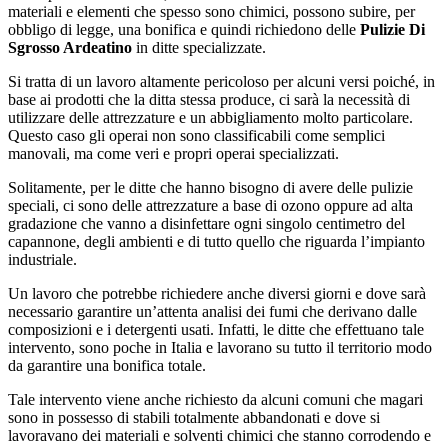
materiali e elementi che spesso sono chimici, possono subire, per
obbligo di legge, una bonifica e quindi richiedono delle
Pulizie Di
Sgrosso Ardeatino
in ditte specializzate.
Si tratta di un lavoro altamente pericoloso per alcuni versi poiché, in
base ai prodotti che la ditta stessa produce, ci sarà la necessità di
utilizzare delle attrezzature e un abbigliamento molto particolare.
Questo caso gli operai non sono classificabili come semplici
manovali, ma come veri e propri operai specializzati.
Solitamente, per le ditte che hanno bisogno di avere delle pulizie
speciali, ci sono delle attrezzature a base di ozono oppure ad alta
gradazione che vanno a disinfettare ogni singolo centimetro del
capannone, degli ambienti e di tutto quello che riguarda l’impianto
industriale.
Un lavoro che potrebbe richiedere anche diversi giorni e dove sarà
necessario garantire un’attenta analisi dei fumi che derivano dalle
composizioni e i detergenti usati. Infatti, le ditte che effettuano tale
intervento, sono poche in Italia e lavorano su tutto il territorio modo
da garantire una bonifica totale.
Tale intervento viene anche richiesto da alcuni comuni che magari
sono in possesso di stabili totalmente abbandonati e dove si
lavoravano dei materiali e solventi chimici che stanno corrodendo e