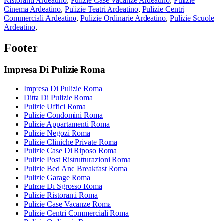
Ristoranti Ardeatino
,
Pulizie Case Vacanze Ardeatino
,
Pulizie
Cinema Ardeatino
,
Pulizie Teatri Ardeatino
,
Pulizie Centri
Commerciali Ardeatino
,
Pulizie Ordinarie Ardeatino
,
Pulizie Scuole
Ardeatino
,
Footer
Impresa Di Pulizie Roma
Impresa Di Pulizie Roma
Ditta Di Pulizie Roma
Pulizie Uffici Roma
Pulizie Condomini Roma
Pulizie Appartamenti Roma
Pulizie Negozi Roma
Pulizie Cliniche Private Roma
Pulizie Case Di Riposo Roma
Pulizie Post Ristrutturazioni Roma
Pulizie Bed And Breakfast Roma
Pulizie Garage Roma
Pulizie Di Sgrosso Roma
Pulizie Ristoranti Roma
Pulizie Case Vacanze Roma
Pulizie Centri Commerciali Roma