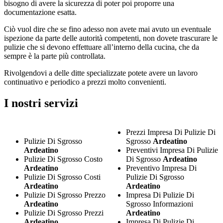
bisogno di avere la sicurezza di poter poi proporre una
documentazione esatta.
Ciò vuol dire che se fino adesso non avete mai avuto un eventuale
ispezione da parte delle autorità competenti, non dovete trascurare le
pulizie che si devono effettuare all’interno della cucina, che da
sempre è la parte più controllata.
Rivolgendovi a delle ditte specializzate potete avere un lavoro
continuativo e periodico a prezzi molto convenienti.
I nostri servizi
Prezzi Impresa Di Pulizie Di
Pulizie Di Sgrosso
Sgrosso
Ardeatino
Ardeatino
Preventivi Impresa Di Pulizie
Pulizie Di Sgrosso Costo
Di Sgrosso
Ardeatino
Ardeatino
Preventivo Impresa Di
Pulizie Di Sgrosso Costi
Pulizie Di Sgrosso
Ardeatino
Ardeatino
Pulizie Di Sgrosso Prezzo
Impresa Di Pulizie Di
Ardeatino
Sgrosso Informazioni
Pulizie Di Sgrosso Prezzi
Ardeatino
Ardeatino
Impresa Di Pulizie Di