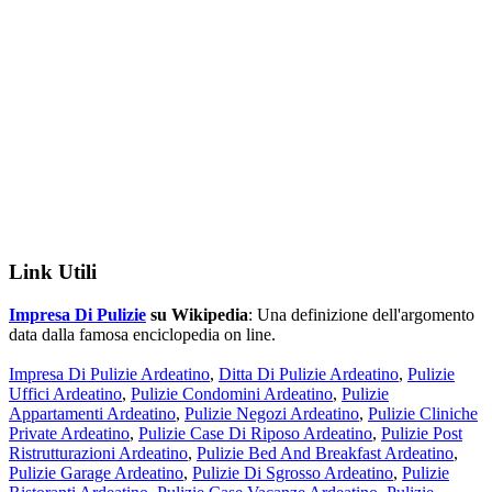
Link Utili
Impresa Di Pulizie
su Wikipedia
: Una definizione dell'argomento
data dalla famosa enciclopedia on line.
Impresa Di Pulizie Ardeatino
,
Ditta Di Pulizie Ardeatino
,
Pulizie
Uffici Ardeatino
,
Pulizie Condomini Ardeatino
,
Pulizie
Appartamenti Ardeatino
,
Pulizie Negozi Ardeatino
,
Pulizie Cliniche
Private Ardeatino
,
Pulizie Case Di Riposo Ardeatino
,
Pulizie Post
Ristrutturazioni Ardeatino
,
Pulizie Bed And Breakfast Ardeatino
,
Pulizie Garage Ardeatino
,
Pulizie Di Sgrosso Ardeatino
,
Pulizie