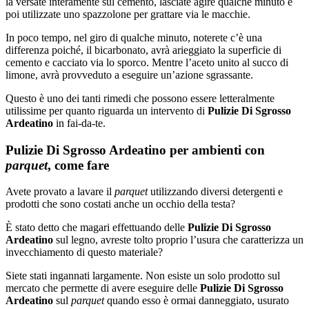
la versate interamente sul cemento, lasciate agire qualche minuto e
poi utilizzate uno spazzolone per grattare via le macchie.
In poco tempo, nel giro di qualche minuto, noterete c’è una
differenza poiché, il bicarbonato, avrà arieggiato la superficie di
cemento e cacciato via lo sporco. Mentre l’aceto unito al succo di
limone, avrà provveduto a eseguire un’azione sgrassante.
Questo è uno dei tanti rimedi che possono essere letteralmente
utilissime per quanto riguarda un intervento di
Pulizie Di Sgrosso
Ardeatino
in fai-da-te.
Pulizie Di Sgrosso Ardeatino per ambienti con
parquet
, come fare
Avete provato a lavare il
parquet
utilizzando diversi detergenti e
prodotti che sono costati anche un occhio della testa?
È stato detto che magari effettuando delle
Pulizie Di Sgrosso
Ardeatino
sul legno, avreste tolto proprio l’usura che caratterizza un
invecchiamento di questo materiale?
Siete stati ingannati largamente. Non esiste un solo prodotto sul
mercato che permette di avere eseguire delle
Pulizie Di Sgrosso
Ardeatino
sul
parquet
quando esso è ormai danneggiato, usurato