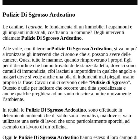
Pulizie Di Sgrosso Ardeatino
Le cantine, i
garage
, le fondamenta di un immobile, i capannoni e
gli impianti industriali, cos’hanno in comune? Degli interventi
chiamate
Pulizie Di Sgrosso Ardeatino.
Alle volte, con il termine
Pulizie Di Sgrosso Ardeatino
, si va un po’
a ironizzare gli interventi che ci sono e che si possono avere delle
camere. Quasi tutte le mamme, quando rimproverano i propri figli
per il disordine che hanno trovato delle stanze da letto, dove ci sono
cumuli di immondizia, cibi lasciati a imputridire in qualche angolo e
magari dove si vede anche una pila di indumenti mai piegati, usano
proprio la frase: Cavoli qui ci servono delle “
Pulizie di Sgrosso
”.
Questo è utile per indicare che occorre una ditta specializzata e
anche qualche preghiera ad un santo riuscire a pulire nuovamente
l’ambiente.
In realtà, le
Pulizie Di Sgrosso Ardeatino
, sono effettuate in
determinati ambienti che di solito sono lavorativi, ma dove si va a
utilizzare una serie di lavori che sono particolarmente sporchi, ad
esempio un lavoro di un’officina.
Oggi le
Pulizie Di Sgrosso Ardeatino
hanno esteso il loro campo di