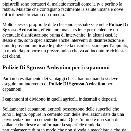
pipistrelli sono portatori di malattie mortali come la tv e perfino la
rabbia. Malattie che contagiano facilmente la salute umana e dove
difficilmente troviamo un rimedio.
Molto spesso, proprio le ditte che sono specializzate nelle
Pulizie Di
Sgrosso Ardeatino
, effettuano una ispezione per richiedere un
eventuale disinfestazione prima di intervenire. In alcuni casi, le
stesse ditte, sono specializzate anche interventi di disinfestazione e
quindi possono unificare le pulizie e la disinfestazione per l’appunto,
in modo da proporre un prezzo unico che va ad incontrare richieste
dei clienti.
Pulizie Di Sgrosso Ardeatino per i capannoni
Parliamo esattamente dei vantaggi che si hanno quando si deve
eseguire un intervento di
Pulizie Di Sgrosso Ardeatino
per i
capannoni.
I capannoni si dividono in quelli agricoli, industriali e depositi.
Solitamente i capannoni agricoli posseggono delle superfici che
sono il legno, oppure in cemento con delle livellazioni date da una
pavimentazione in cemento liquida. Quest’ultimo è una sorta di
collante che riesce a uniformare la superficie renderla
particolarmente dura in modo che non si vada a macchiare e che sia