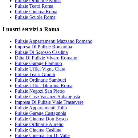
Pulizie Ordinarie Roma
Pulizie Teatri Roma
Pulizie Cinema Roma
Pulizie Scuole Roma
I nostri servizi a Roma
Pulizie Appartamenti Mazzano Romano
Impresa Di Pulizie Romanina
Pulizie Di Sgrosso Casilina
Ditta Di Pulizie Vivaro Romano
Pulizie Garage Flaminio
Pulizie Uffici Vigna Clara
Pulizie Teatri Graniti
Pulizie Ordinarie Sambuci
Pulizie Uffici Tiburtina Roma
Pulizie Negozi San Pietro
Pulizie Case Vacanze Subaugusta
Impresa Di Pulizie Viale Trastevere
Pulizie Appartamenti Tolfa
Pulizie Garage Castagnola
Pulizie Cinema Don Bosco
Pulizie Ordinarie Aurelio
Pulizie Cinema Casilina
Pulizie Cinema Tor Di Valle