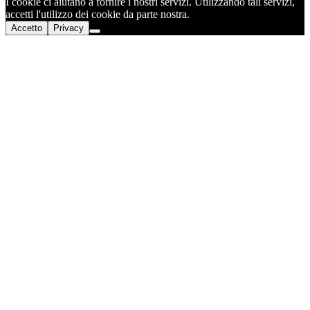
I cookie ci aiutano a fornire i nostri servizi. Utilizzando tali servizi,
accetti l'utilizzo dei cookie da parte nostra.
Accetto
Privacy