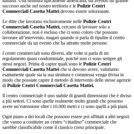
italiana. Una struttura tipicamente americana, sta avendo un grande
successo anche nel nostro territorio e le
Pulizie Centri
Commerciali Casetta Mattei
devono essere selezionate.
Le ditte che lavorano esclusivamente nelle
Pulizie Centri
Commerciali Casetta Mattei,
cercano di lavorare solo a
collaborazione, non è escluso che ci sono coloro che possono
lavorare all’intervento, magari quando si parla di ripulire il centro
commerciale da un evento che ha attratto molte persone.
I centri commerciali sono diversi, alle volte si parla di un
regolamento quasi condominiale, poiché non ci sono sempre gli
stessi negozi. Prima di capire quali sono le
Pulizie Centri
Commerciali Casetta Mattei
che si devono avere, valutiamo
esattamente quale sia la sua struttura e commessa venga divisa in
modo che possiate capire il metodo di intervento delle stesse agenzie
di
Pulizie Centri Commerciali Casetta Mattei.
Il centro commerciale è uno stabile di grandi dimensioni che è diviso
a più settori. Ci sono quelle realmente molto grandi che possono
avere un’estensione oltre i 10.000 metri e ci sono quelli a più piani.
Ogni piano a dei locali che possono essere poi affittati a altri negozi
che vanno a costituire un centro “cittadino” commerciale che
sarebbe classificabile come il classico corso principale.