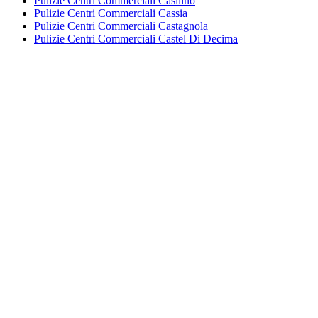
Pulizie Centri Commerciali Casilino
Pulizie Centri Commerciali Cassia
Pulizie Centri Commerciali Castagnola
Pulizie Centri Commerciali Castel Di Decima