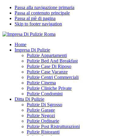
Passa alla navigazione primaria
Passa al contenuto principale
Passa al piè di pagina
Skip to footer navigation
Impresa Di Pulizie Roma
✅ Abitazioni e Attività Commerciali
Home
Impresa Di Pulizie
Pulizie Appartamenti
Pulizie Bed And Breakfast
Pulizie Case Di Riposo
Pulizie Case Vacanze
Pulizie Centri Commerciali
Pulizie Cinema
Pulizie Cliniche Private
Pulizie Condomini
Ditta Di Pulizie
Pulizie Di Sgrosso
Pulizie Garage
Pulizie Negozi
Pulizie Ordinarie
Pulizie Post Ristrutturazioni
Pulizie Ristoranti