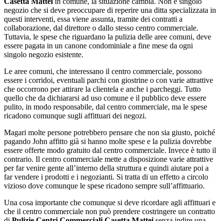
Casetta Mattei
in comune, la situazione cambia. Non è singolo
negozio che si deve preoccupare di reperire una ditta specializzata in
questi interventi, essa viene assunta, tramite dei contratti a
collaborazione, dal direttore o dallo stesso centro commerciale.
Tuttavia, le spese che riguardano la pulizia delle aree comuni, deve
essere pagata in un canone condominiale a fine mese da ogni
singolo negozio esistente.
Le aree comuni, che interessano il centro commerciale, possono
essere i corridoi, eventuali parchi con giostrine o con varie attrattive
che occorrono per attirare la clientela e anche i parcheggi. Tutto
quello che da dichiararsi ad uso comune e il pubblico deve essere
pulito, in modo responsabile, dal centro commerciale, ma le spese
ricadono comunque sugli affittuari dei negozi.
Magari molte persone potrebbero pensare che non sia giusto, poiché
pagando John affitto già si hanno molte spese e la pulizia dovrebbe
essere offerte modo gratuito dal centro commerciale. Invece è tutto il
contrario. Il centro commerciale mette a disposizione varie attrattive
per far venire gente all’interno della struttura e quindi aiutare poi a
far vendere i prodotti e i negozianti. Si tratta di un effetto a circolo
vizioso dove comunque le spese ricadono sempre sull’affittuario.
Una cosa importante che comunque si deve ricordare agli affittuari e
che il centro commerciale non può prendere costringere un contratto
di
Pulizie Centri Commerciali Casetta Mattei
senza indire una