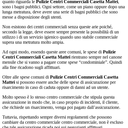
quanto riguarda le
Pulizie Centri Commerciali Casetta Mattei
,
sono i bagni pubblici. Ogni settore, come un piano oppure dopo una
lunga metratura, deve avere una serie di bagni pubblici che sono
messe a disposizione degli utenti.
Non esistono dei centri commerciali senza queste arie poiché,
secondo la legge, deve essere sempre presente la possibilità di un
utilizzo i di un servizio igienico quando uno stabile commerciale
supera una metratura molto ampia.
Ad ogni modo, essendo queste aree comuni, le spese di
Pulizie
Centri Commerciali Casetta Mattei
rientrano sempre nel canone
mensile che si vanno a pagare come spese “condominiale”. Quindi
alla fine ricadono sugli affittuari.
Oltre alle spese comuni di
Pulizie Centri Commerciali Casetta
Mattei
si possono essere anche delle spese di assicurazione per
risarcimento in caso di caduta oppure di danni ad un utente.
Molto spesso è lo stesso centro commerciale che stipula questa
assicurazione in modo che, in caso proprio di incidenti, il cliente,
che richiede un risarcimento, venga poi pagato dall’assicurazione.
Tuttavia, rispettando sempre diversi regolamenti che possono
cambiare da centro commerciale centro commerciale, non è escluso
che tale assicurazione ricada poi sui negozianti affittuari.