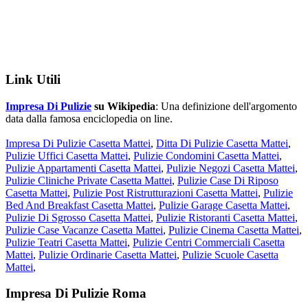
Link Utili
Impresa Di Pulizie
su Wikipedia
: Una definizione dell'argomento
data dalla famosa enciclopedia on line.
Impresa Di Pulizie Casetta Mattei
,
Ditta Di Pulizie Casetta Mattei
,
Pulizie Uffici Casetta Mattei
,
Pulizie Condomini Casetta Mattei
,
Pulizie Appartamenti Casetta Mattei
,
Pulizie Negozi Casetta Mattei
,
Pulizie Cliniche Private Casetta Mattei
,
Pulizie Case Di Riposo
Casetta Mattei
,
Pulizie Post Ristrutturazioni Casetta Mattei
,
Pulizie
Bed And Breakfast Casetta Mattei
,
Pulizie Garage Casetta Mattei
,
Pulizie Di Sgrosso Casetta Mattei
,
Pulizie Ristoranti Casetta Mattei
,
Pulizie Case Vacanze Casetta Mattei
,
Pulizie Cinema Casetta Mattei
,
Pulizie Teatri Casetta Mattei
,
Pulizie Centri Commerciali Casetta
Mattei
,
Pulizie Ordinarie Casetta Mattei
,
Pulizie Scuole Casetta
Mattei
,
Footer
Impresa Di Pulizie Roma