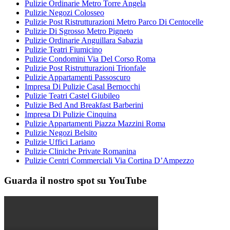
Pulizie Ordinarie Metro Torre Angela
Pulizie Negozi Colosseo
Pulizie Post Ristrutturazioni Metro Parco Di Centocelle
Pulizie Di Sgrosso Metro Pigneto
Pulizie Ordinarie Anguillara Sabazia
Pulizie Teatri Fiumicino
Pulizie Condomini Via Del Corso Roma
Pulizie Post Ristrutturazioni Trionfale
Pulizie Appartamenti Passoscuro
Impresa Di Pulizie Casal Bernocchi
Pulizie Teatri Castel Giubileo
Pulizie Bed And Breakfast Barberini
Impresa Di Pulizie Cinquina
Pulizie Appartamenti Piazza Mazzini Roma
Pulizie Negozi Belsito
Pulizie Uffici Lariano
Pulizie Cliniche Private Romanina
Pulizie Centri Commerciali Via Cortina D’Ampezzo
Guarda il nostro spot su YouTube