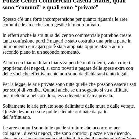
Pulizie Centri Commerciali Casetta Mattei, quali
sono “comuni” e quali sono “private”
Spesso c’è una forte incomprensione per quanto riguarda le aree
comuni e le aree che sono gestite in modo privato.
In effetti anche la struttura del centro commerciale potrebbe creare
tanta confusione perché magari è stato costruito una prima parte in
un momento e magari poi è stata ampliata oppure alzata ad un
secondo piano in un secondo momento.
Allora cerchiamo di far chiarezza perché molti utenti, vale a dire i
proprietari dei negozi, si sono trovati a pagare delle spese extra con
delle voci che effettivamente non sono da dichiararsi tanto legali.
Per la legge, le arie private sono tutte quelle che possono essere usati
per scopi di vendita. Quindi anche se un soggetto si va a affittare
una metratura nel corridoio, esso diventa un’area privata.
Solitamente le arie private sono delimitate dalle mura e dalle vetrate.
Queste devono essere pulite e tenute ordinate da parte
dell’affittuario.
Le aree comuni sono tutte quelle strutture che occorrono per
collegare i diversi negozi, che sono corridoi, piazze e via dicendo,
che sono usate prettamente dei clienti. Anche il parcheggio è un’area