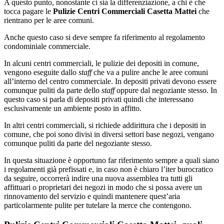
A questo punto, nonostante ci sia la differenziazione, a chi è che
tocca pagare le
Pulizie Centri Commerciali Casetta Mattei
che
rientrano per le aree comuni.
Anche questo caso si deve sempre fa riferimento al regolamento
condominiale commerciale.
In alcuni centri commerciali, le pulizie dei depositi in comune,
vengono eseguite dallo
staff
che va a pulire anche le aree comuni
all’interno del centro commerciale. In depositi privati devono essere
comunque puliti da parte dello
staff
oppure dal negoziante stesso. In
questo caso si parla di depositi privati quindi che interessano
esclusivamente un ambiente posto in affitto.
In altri centri commerciali, si richiede addirittura che i depositi in
comune, che poi sono divisi in diversi settori base negozi, vengano
comunque puliti da parte del negoziante stesso.
In questa situazione è opportuno far riferimento sempre a quali siano
i regolamenti già prefissati e, in caso non è chiaro l’iter burocratico
da seguire, occorrerà indire una nuova assemblea tra tutti gli
affittuari o proprietari dei negozi in modo che si possa avere un
rinnovamento del servizio e quindi mantenere quest’aria
particolarmente pulite per tutelare la merce che contengono.