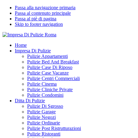
Passa alla navigazione primaria
Passa al contenuto principale
Passa al piè di pagina
Skip to footer navigation
Impresa Di Pulizie Roma
✅ Abitazioni e Attività Commerciali
Home
Impresa Di Pulizie
Pulizie Appartamenti
Pulizie Bed And Breakfast
Pulizie Case Di Riposo
Pulizie Case Vacanze
Pulizie Centri Commerciali
Pulizie Cinema
Pulizie Cliniche Private
Pulizie Condomini
Ditta Di Pulizie
Pulizie Di Sgrosso
Pulizie Garage
Pulizie Negozi
Pulizie Ordinarie
Pulizie Post Ristrutturazioni
Pulizie Ristoranti