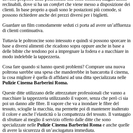
reclinabili, dove si ha un
comfort
che viene messo a disposizione dei
clienti. In base proprio a quali sono le postazioni più comode, si
possono richiedere anche dei prezzi diversi per i biglietti.
Guardare un film comodamente seduti ci porta ad avere un’affluenza
di clienti continuativa.
Tuttavia le poltroncine sono intessuto e quindi si possono sporcare in
base a diversi alimenti che ricadono sopra oppure anche in base a
delle bibite che tendono poi a impregnare la fodera e a macchiare in
modo indelebile la tappezzeria.
Cosa fare quando si hanno questi problemi? Comprare una nuova
poltrona sarebbe una spesa che manderebbe in bancarotta il cinema,
la cosa migliore è quella di affidarsi ad una ditta specializzata nelle
Pulizie Cinema Barberini Roma.
Queste ditte utilizzano delle attrezzature professionali che vanno a
macchiare la tappezzeria utilizzando il vapore, senza che però ci sia
poi un danno alle fibre. Il vapore che va a inondare le fibre del
tessuto, scioglie la macchia, ma permette poi di mantenere inalterato
il colore e anche l’elasticità o la compattezza del tessuto. Il vantaggio
di sfruttare al meglio il servizio offerto dalle ditte che sono
specializzate nelle
Pulizie Cinema Barberini Roma
e anche quelle
di avere la sicurezza di un’asciugatura immediata.