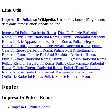
Link Utili
Impresa Di Pulizie
su Wikipedia
: Una definizione dell'argomento
data dalla famosa enciclopedia on line.
Impresa Di Pulizie Barberini Roma
,
Ditta Di Pulizie Barberini
Roma
,
Pulizie Uffici Barberini Roma
,
Pulizie Condomini Barberini
Roma
,
Pulizie Appartamenti Barberini Roma
,
Pulizie Negozi
Barberini Roma
,
Pulizie Cliniche Private Barberini Roma
,
Pulizie
Case Di Riposo Barberini Roma
,
Pulizie Post Ristrutturazioni
Barberini Roma
,
Pulizie Bed And Breakfast Barberini Roma
,
Pulizie Garage Barberini Roma
,
Pulizie Di Sgrosso Barberini Roma
,
Pulizie Ristoranti Barberini Roma
,
Pulizie Case Vacanze Barberini
Roma
,
Pulizie Cinema Barberini Roma
,
Pulizie Teatri Barberini
Roma
,
Pulizie Centri Commerciali Barberini Roma
,
Pulizie
Ordinarie Barberini Roma
,
Pulizie Scuole Barberini Roma
,
Footer
Impresa Di Pulizie Roma
Impresa Di Pulizie Roma