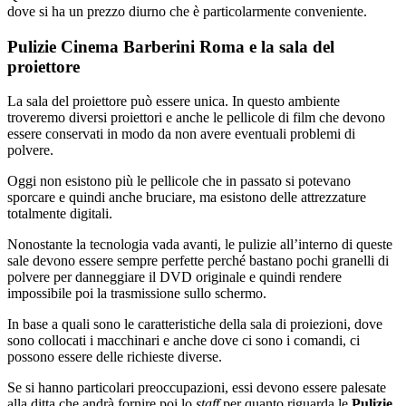
dove si ha un prezzo diurno che è particolarmente conveniente.
Pulizie Cinema Barberini Roma e la sala del
proiettore
La sala del proiettore può essere unica. In questo ambiente
troveremo diversi proiettori e anche le pellicole di film che devono
essere conservati in modo da non avere eventuali problemi di
polvere.
Oggi non esistono più le pellicole che in passato si potevano
sporcare e quindi anche bruciare, ma esistono delle attrezzature
totalmente digitali.
Nonostante la tecnologia vada avanti, le pulizie all’interno di queste
sale devono essere sempre perfette perché bastano pochi granelli di
polvere per danneggiare il DVD originale e quindi rendere
impossibile poi la trasmissione sullo schermo.
In base a quali sono le caratteristiche della sala di proiezioni, dove
sono collocati i macchinari e anche dove ci sono i comandi, ci
possono essere delle richieste diverse.
Se si hanno particolari preoccupazioni, essi devono essere palesate
alla ditta che andrà fornire poi lo
staff
per quanto riguarda le
Pulizie