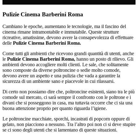
Pulizie Cinema Barberini Roma
Cambiano le epoche, aumentano le tecnologie, ma il fascino del
cinema rimane intramontabile e immutabile. Queste strutture
ricreative, amatissime, devono avere la consapevolezza di effettuare
delle
Pulizie Cinema Barberini Roma.
Come tutti gli ambienti che ricevono grandi quantità di utenti, anche
le
Pulizie Cinema Barberini Roma,
hanno un posto di rilievo. Gli
ambienti devono accogliere molti clienti. Le sale, che solitamente
sono composte da diverse poltroncine o sedie molto comode,
devono avere un aspetto e una pulizia che vada a garantire la
sicurezza di un ambiente sano e piacevole in cui rilassarsi.
Di certo non possiamo dire che, poltroncine esistenti, siano tra le più
comode sul mercato, ci sarà sempre il confronto con le poltrone e i
divani che si posseggono in casa, ma tuttavia occorre che ci sia una
buona attenzione proprio per quanto riguarda l’igiene.
Le poltroncine macchiate, sporchi, incastrati di popcorn oppure di
gelato, non piacciono a nessuno. Tra l’altro poi non ci si deve stupire
se ci sono degli utenti che si lamentano di queste situazioni.