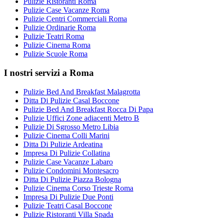
Pulizie Ristoranti Roma
Pulizie Case Vacanze Roma
Pulizie Centri Commerciali Roma
Pulizie Ordinarie Roma
Pulizie Teatri Roma
Pulizie Cinema Roma
Pulizie Scuole Roma
I nostri servizi a Roma
Pulizie Bed And Breakfast Malagrotta
Ditta Di Pulizie Casal Boccone
Pulizie Bed And Breakfast Rocca Di Papa
Pulizie Uffici Zone adiacenti Metro B
Pulizie Di Sgrosso Metro Libia
Pulizie Cinema Colli Marini
Ditta Di Pulizie Ardeatina
Impresa Di Pulizie Collatina
Pulizie Case Vacanze Labaro
Pulizie Condomini Montesacro
Ditta Di Pulizie Piazza Bologna
Pulizie Cinema Corso Trieste Roma
Impresa Di Pulizie Due Ponti
Pulizie Teatri Casal Boccone
Pulizie Ristoranti Villa Spada