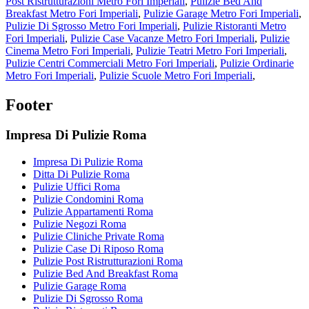
Post Ristrutturazioni Metro Fori Imperiali
,
Pulizie Bed And
Breakfast Metro Fori Imperiali
,
Pulizie Garage Metro Fori Imperiali
,
Pulizie Di Sgrosso Metro Fori Imperiali
,
Pulizie Ristoranti Metro
Fori Imperiali
,
Pulizie Case Vacanze Metro Fori Imperiali
,
Pulizie
Cinema Metro Fori Imperiali
,
Pulizie Teatri Metro Fori Imperiali
,
Pulizie Centri Commerciali Metro Fori Imperiali
,
Pulizie Ordinarie
Metro Fori Imperiali
,
Pulizie Scuole Metro Fori Imperiali
,
Footer
Impresa Di Pulizie Roma
Impresa Di Pulizie Roma
Ditta Di Pulizie Roma
Pulizie Uffici Roma
Pulizie Condomini Roma
Pulizie Appartamenti Roma
Pulizie Negozi Roma
Pulizie Cliniche Private Roma
Pulizie Case Di Riposo Roma
Pulizie Post Ristrutturazioni Roma
Pulizie Bed And Breakfast Roma
Pulizie Garage Roma
Pulizie Di Sgrosso Roma