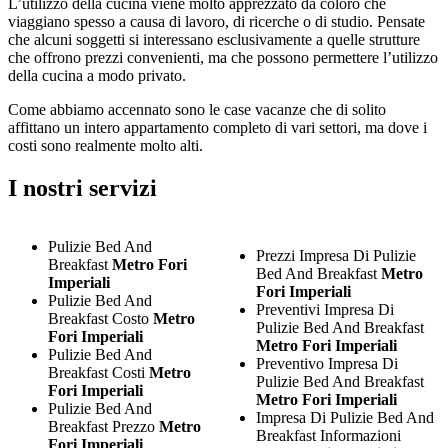
L’utilizzo della cucina viene molto apprezzato da coloro che
viaggiano spesso a causa di lavoro, di ricerche o di studio. Pensate
che alcuni soggetti si interessano esclusivamente a quelle strutture
che offrono prezzi convenienti, ma che possono permettere l’utilizzo
della cucina a modo privato.
Come abbiamo accennato sono le case vacanze che di solito
affittano un intero appartamento completo di vari settori, ma dove i
costi sono realmente molto alti.
I nostri servizi
Pulizie Bed And
Prezzi Impresa Di Pulizie
Breakfast
Metro Fori
Bed And Breakfast
Metro
Imperiali
Fori Imperiali
Pulizie Bed And
Preventivi Impresa Di
Breakfast Costo
Metro
Pulizie Bed And Breakfast
Fori Imperiali
Metro Fori Imperiali
Pulizie Bed And
Preventivo Impresa Di
Breakfast Costi
Metro
Pulizie Bed And Breakfast
Fori Imperiali
Metro Fori Imperiali
Pulizie Bed And
Impresa Di Pulizie Bed And
Breakfast Prezzo
Metro
Breakfast Informazioni
Fori Imperiali