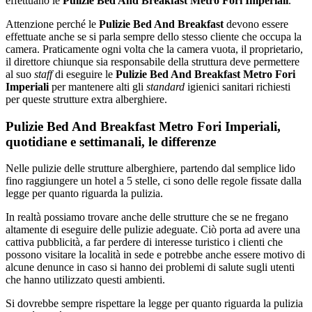
effettuano le
Pulizie Bed And Breakfast Metro Fori Imperiali
.
Attenzione perché le
Pulizie Bed And Breakfast
devono essere
effettuate anche se si parla sempre dello stesso cliente che occupa la
camera. Praticamente ogni volta che la camera vuota, il proprietario,
il direttore chiunque sia responsabile della struttura deve permettere
al suo
staff
di eseguire le
Pulizie Bed And Breakfast Metro Fori
Imperiali
per mantenere alti gli
standard
igienici sanitari richiesti
per queste strutture extra alberghiere.
Pulizie Bed And Breakfast Metro Fori Imperiali,
quotidiane e settimanali, le differenze
Nelle pulizie delle strutture alberghiere, partendo dal semplice lido
fino raggiungere un hotel a 5 stelle, ci sono delle regole fissate dalla
legge per quanto riguarda la pulizia.
In realtà possiamo trovare anche delle strutture che se ne fregano
altamente di eseguire delle pulizie adeguate. Ciò porta ad avere una
cattiva pubblicità, a far perdere di interesse turistico i clienti che
possono visitare la località in sede e potrebbe anche essere motivo di
alcune denunce in caso si hanno dei problemi di salute sugli utenti
che hanno utilizzato questi ambienti.
Si dovrebbe sempre rispettare la legge per quanto riguarda la pulizia