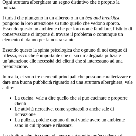
Ogni struttura alberghiera un segno distintivo che è proprio la
pulizia.
I turisti che giungono in un albergo o in un
bed and breakfast
,
pongono la loro attenzione su tutto quello che vedono sporco.
Essendo questo un ambiente che per loro non è familiare, l’istinto di
conservazione ci impone di trovare il problema o comunque un
elemento di danno per la nostra salute.
Essendo questo la spinta psicologica che ognuno di noi esegue di
riflesso, ecco che è importante che ci sia un’adeguata pulizia e
un’attenzione alle necessità dei clienti che si interessano ad una
prenotazione.
In realtà, ci sono tre elementi principali che possono caratterizzare e
dare una buona pubblicità riguardo ad una struttura alberghiera, vale
a dire:
La cucina, vale a dire quello che si può cucinare e proporre
clienti
Le attività ricreative, come spettacoli o anche sale di
ricreazione
La pulizia, poiché ognuno di noi vuole avere un ambiente
sano in cui riposare e rilassarsi
Le strutture che riescono ad avere e a garantire un’eccellenza di