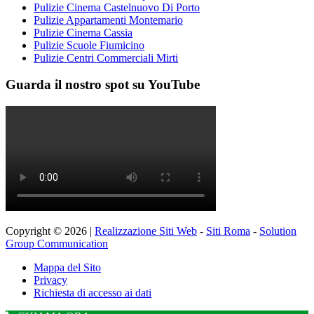
Pulizie Cinema Castelnuovo Di Porto
Pulizie Appartamenti Montemario
Pulizie Cinema Cassia
Pulizie Scuole Fiumicino
Pulizie Centri Commerciali Mirti
Guarda il nostro spot su YouTube
Copyright © 2026 |
Realizzazione Siti Web
-
Siti Roma
-
Solution
Group Communication
Mappa del Sito
Privacy
Richiesta di accesso ai dati