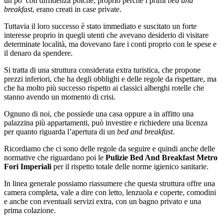
un po’ con diffidenza poiché, proprio perché i primi
bed and
breakfast
, erano creati in case private.
Tuttavia il loro successo è stato immediato e suscitato un forte
interesse proprio in quegli utenti che avevano desiderio di visitare
determinate località, ma dovevano fare i conti proprio con le spese e
il denaro da spendere.
Si tratta di una struttura considerata extra turistica, che propone
prezzi inferiori, che ha degli obblighi e delle regole da rispettare, ma
che ha molto più successo rispetto ai classici alberghi rotelle che
stanno avendo un momento di crisi.
Ognuno di noi, che possiede una casa oppure a in affitto una
palazzina più appartamenti, può investire e richiedere una licenza
per quanto riguarda l’apertura di un
bed and breakfast
.
Ricordiamo che ci sono delle regole da seguire e quindi anche delle
normative che riguardano poi le
Pulizie Bed And Breakfast Metro
Fori Imperiali
per il rispetto totale delle norme igienico sanitarie.
In linea generale possiamo riassumere che questa struttura offre una
camera completa, vale a dire con letto, lenzuola e coperte, comodini
e anche con eventuali servizi extra, con un bagno privato e una
prima colazione.