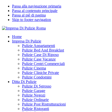
Passa alla navigazione primaria
Passa al contenuto principale
Passa al piè di pagina
Skip to footer navigation
Impresa Di Pulizie Roma
✅ Abitazioni e Attività Commerciali
Home
Impresa Di Pulizie
Pulizie Appartamenti
Pulizie Bed And Breakfast
Pulizie Case Di Riposo
Pulizie Case Vacanze
Pulizie Centri Commerciali
Pulizie Cinema
Pulizie Cliniche Private
Pulizie Condomini
Ditta Di Pulizie
Pulizie Di Sgrosso
Pulizie Garage
Pulizie Negozi
Pulizie Ordinarie
Pulizie Post Ristrutturazioni
Pulizie Ristoranti