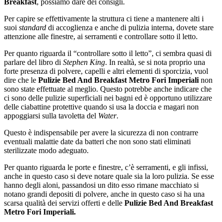
Breakfast
, possiamo dare dei consigli.
Per capire se effettivamente la struttura ci tiene a mantenere alti i
suoi
standard
di accoglienza e anche di pulizia interna, dovete stare
attenzione alle finestre, ai serramenti e controllare sotto il letto.
Per quanto riguarda il “controllare sotto il letto”, ci sembra quasi di
parlare del libro di
Stephen King
. In realtà, se si nota proprio una
forte presenza di polvere, capelli e altri elementi di sporcizia, vuol
dire che le
Pulizie Bed And Breakfast Metro Fori Imperiali
non
sono state effettuate al meglio. Questo potrebbe anche indicare che
ci sono delle pulizie superficiali nei bagni ed è opportuno utilizzare
delle ciabattine protettive quando si usa la doccia e magari non
appoggiarsi sulla tavoletta del
Water
.
Questo è indispensabile per avere la sicurezza di non contrarre
eventuali malattie date da batteri che non sono stati eliminati
sterilizzate modo adeguato.
Per quanto riguarda le porte e finestre, c’è serramenti, e gli infissi,
anche in questo caso si deve notare quale sia la loro pulizia. Se esse
hanno degli aloni, passandosi un dito esso rimane macchiato si
notano grandi depositi di polvere, anche in questo caso si ha una
scarsa qualità dei servizi offerti e delle
Pulizie Bed And Breakfast
Metro Fori Imperiali.