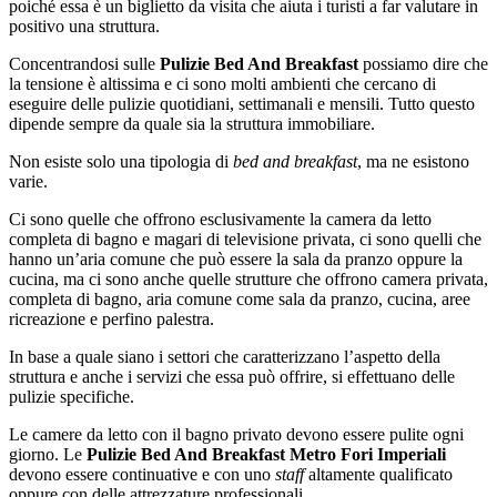
poiché essa è un biglietto da visita che aiuta i turisti a far valutare in
positivo una struttura.
Concentrandosi sulle
Pulizie Bed And Breakfast
possiamo dire che
la tensione è altissima e ci sono molti ambienti che cercano di
eseguire delle pulizie quotidiani, settimanali e mensili. Tutto questo
dipende sempre da quale sia la struttura immobiliare.
Non esiste solo una tipologia di
bed and breakfast
, ma ne esistono
varie.
Ci sono quelle che offrono esclusivamente la camera da letto
completa di bagno e magari di televisione privata, ci sono quelli che
hanno un’aria comune che può essere la sala da pranzo oppure la
cucina, ma ci sono anche quelle strutture che offrono camera privata,
completa di bagno, aria comune come sala da pranzo, cucina, aree
ricreazione e perfino palestra.
In base a quale siano i settori che caratterizzano l’aspetto della
struttura e anche i servizi che essa può offrire, si effettuano delle
pulizie specifiche.
Le camere da letto con il bagno privato devono essere pulite ogni
giorno. Le
Pulizie Bed And Breakfast Metro Fori Imperiali
devono essere continuative e con uno
staff
altamente qualificato
oppure con delle attrezzature professionali.