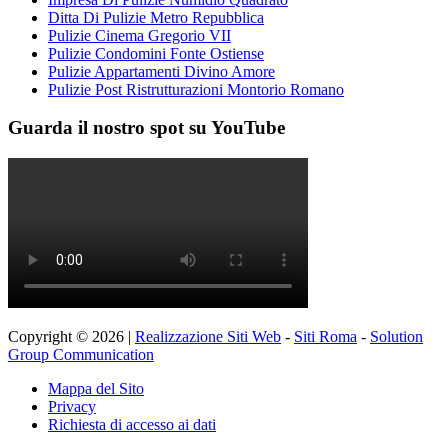
Ditta Di Pulizie Metro Repubblica
Pulizie Cinema Gregorio VII
Pulizie Condomini Fonte Ostiense
Pulizie Appartamenti Divino Amore
Pulizie Post Ristrutturazioni Montorio Romano
Guarda il nostro spot su YouTube
Copyright © 2026 |
Realizzazione Siti Web
-
Siti Roma
-
Solution
Group Communication
Mappa del Sito
Privacy
Richiesta di accesso ai dati