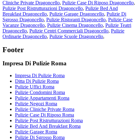
Cliniche Private Dragoncello
,
Pulizie Case Di Riposo Dragoncello
,
Pulizie Post Ristrutturazioni Dragoncello
,
Pulizie Bed And
Breakfast Dragoncello
,
Pulizie Garage Dragoncello
,
Pulizie Di
Sgrosso Dragoncello
,
Pulizie Ristoranti Dragoncello
,
Pulizie Case
Vacanze Dragoncello
,
Pulizie Cinema Dragoncello
,
Pulizie Teatri
Dragoncello
,
Pulizie Centri Commerciali Dragoncello
,
Pulizie
Ordinarie Dragoncello
,
Pulizie Scuole Dragoncello
,
Footer
Impresa Di Pulizie Roma
Impresa Di Pulizie Roma
Ditta Di Pulizie Roma
Pulizie Uffici Roma
Pulizie Condomini Roma
Pulizie Appartamenti Roma
Pulizie Negozi Roma
Pulizie Cliniche Private Roma
Pulizie Case Di Riposo Roma
Pulizie Post Ristrutturazioni Roma
Pulizie Bed And Breakfast Roma
Pulizie Garage Roma
Pulizie Di Sgrosso Roma