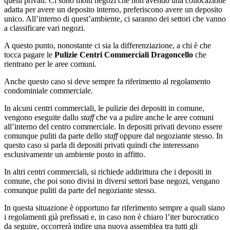
quelli privati. Ci sono molti negozi che non avendo una collocazione
adatta per avere un deposito interno, preferiscono avere un deposito
unico. All’interno di quest’ambiente, ci saranno dei settori che vanno
a classificare vari negozi.
A questo punto, nonostante ci sia la differenziazione, a chi è che
tocca pagare le
Pulizie Centri Commerciali Dragoncello
che
rientrano per le aree comuni.
Anche questo caso si deve sempre fa riferimento al regolamento
condominiale commerciale.
In alcuni centri commerciali, le pulizie dei depositi in comune,
vengono eseguite dallo
staff
che va a pulire anche le aree comuni
all’interno del centro commerciale. In depositi privati devono essere
comunque puliti da parte dello
staff
oppure dal negoziante stesso. In
questo caso si parla di depositi privati quindi che interessano
esclusivamente un ambiente posto in affitto.
In altri centri commerciali, si richiede addirittura che i depositi in
comune, che poi sono divisi in diversi settori base negozi, vengano
comunque puliti da parte del negoziante stesso.
In questa situazione è opportuno far riferimento sempre a quali siano
i regolamenti già prefissati e, in caso non è chiaro l’iter burocratico
da seguire, occorrerà indire una nuova assemblea tra tutti gli