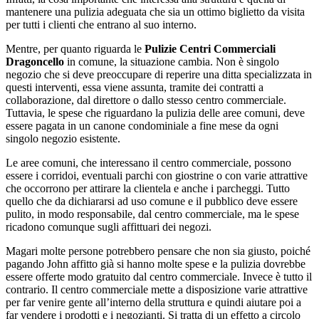
mantenere una pulizia adeguata che sia un ottimo biglietto da visita
per tutti i clienti che entrano al suo interno.
Mentre, per quanto riguarda le
Pulizie Centri Commerciali
Dragoncello
in comune, la situazione cambia. Non è singolo
negozio che si deve preoccupare di reperire una ditta specializzata in
questi interventi, essa viene assunta, tramite dei contratti a
collaborazione, dal direttore o dallo stesso centro commerciale.
Tuttavia, le spese che riguardano la pulizia delle aree comuni, deve
essere pagata in un canone condominiale a fine mese da ogni
singolo negozio esistente.
Le aree comuni, che interessano il centro commerciale, possono
essere i corridoi, eventuali parchi con giostrine o con varie attrattive
che occorrono per attirare la clientela e anche i parcheggi. Tutto
quello che da dichiararsi ad uso comune e il pubblico deve essere
pulito, in modo responsabile, dal centro commerciale, ma le spese
ricadono comunque sugli affittuari dei negozi.
Magari molte persone potrebbero pensare che non sia giusto, poiché
pagando John affitto già si hanno molte spese e la pulizia dovrebbe
essere offerte modo gratuito dal centro commerciale. Invece è tutto il
contrario. Il centro commerciale mette a disposizione varie attrattive
per far venire gente all’interno della struttura e quindi aiutare poi a
far vendere i prodotti e i negozianti. Si tratta di un effetto a circolo