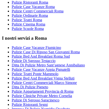
Pulizie Ristoranti Roma
Pulizie Case Vacanze Roma
Pulizie Centri Commerciali Roma
Pulizie Ordinarie Roma
Pulizie Teatri Roma
Pulizie Cinema Roma
Pulizie Scuole Roma
I nostri servizi a Roma
Pulizie Case Vacanze Fiumicino
Pulizie Case Di Riposo San Giovanni Roma
Pulizie Bed And Breakfast Roma Sud
Pulizie Di Sgrosso Testaccio
Ditta Di Pulizie Metro Sant’agnese Annibaliano
Pulizie Case Vacanze Appia Pignatelli
Pulizie Teatri Ponte Mammolo
Pulizie Bed And Breakfast Vigna Stelluti
Pulizie Centri Commerciali Marco Simone
Ditta Di Pulizie Pigneto
Pulizie Appartamenti Provincia di Roma
Pulizie Cliniche Private Metro Cornelia
Pulizie Di Sgrosso Saracinesco
Pulizie Ristoranti Segni
Impresa Di Pulizie Numidio Quadrato