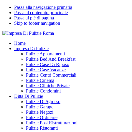
Passa alla navigazione primaria
Passa al contenuto principale
Passa al piè di pagina
Skip to footer navigation
Impresa Di Pulizie Roma
✅ Abitazioni e Attività Commerciali
Home
Impresa Di Pulizie
Pulizie Appartamenti
Pulizie Bed And Breakfast
Pulizie Case Di Riposo
Pulizie Case Vacanze
Pulizie Centri Commerciali
Pulizie Cinema
Pulizie Cliniche Private
Pulizie Condomini
Ditta Di Pulizie
Pulizie Di Sgrosso
Pulizie Garage
Pulizie Negozi
Pulizie Ordinarie
Pulizie Post Ristrutturazioni
Pulizie Ristoranti