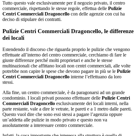
Tutto questo vale esclusivamente per il negozio privato, il centro
commerciale, rispettando le stesse regole, effettua delle
Pulizie
Centri Commerciali Dragoncello
con delle agenzie con cui ha
deciso di stipulare dei contratti.
Pulizie Centri Commerciali Dragoncello, le differenze
dei locali
Estendendo il discorso che riguarda proprio le pulizie che vengono
effettuate all’interno del centro commerciale, cerchiamo di fare le
giuste differenze perché molti proprietari e anche le stesse
multinazionali che affittano locali non centri commerciali, alle volte
potrebbe non capire le spese che devono pagare in più se le
Pulizie
Centri Commerciali Dragoncello
interne l’effettuano da loro
stessi.
Alla fine, un centro commerciale, è da paragonarsi ad un grande
condominio. I locali privati possono effettuare delle
Pulizie Centri
Commerciali Dragoncello
esclusivamente dei locali interni, nella
parte restante, vale a dire le vetrate, le pareti e a 1 metro dalle pareti.
Questo vuol dire che sono essi stessi a pagare l’agenzia oppure
un’addetta alle pulizie in modo privato e questo non va
assolutamente a interessare centro commerciale.
Infatti, la cosa importante che interessa alla struttura è quella di