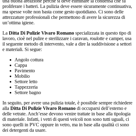
una buona areazione perché si deve eliminare la condensa che fa
proliferare i batteri. La pulizia deve essere sicuramente continuativa,
ma spesse volte non basta come gesto quotidiano. Ci sono delle
attrezzature professionali che permettono di avere la sicurezza di
un’ottima igiene.
La
Ditta Di Pulizie Vivaro Romano
specializzata in questo tipo di
lavoro, cioè nel pulire e sterilizzare i caravan,
roulotte
e camper, usa
il seguente metodo di intervento, vale a dire la suddivisione a settori
e materiali. Si segue:
Angolo cottura
Cappa
Pavimento
Mobilio
Settore letto
Tappezzeria
Settore bagno
In seguito, per avere una pulizia totale, è possibile sempre richiedere
alla
Ditta Di Pulizie Vivaro Romano
di occuparsi dell’esterno e
delle vetrate. Anch’esse devono venire trattate in base alla tipologia
di materiale. Infatti, i vetri di questi veicoli non sono tutti uguali, ci
sono quelli in PVC oppure in vetro, ma in base alla qualità ci sono
dei detergenti da usare.