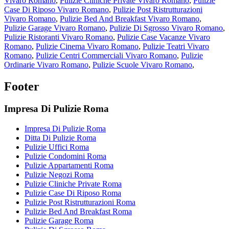
Vivaro Romano
,
Pulizie Cliniche Private Vivaro Romano
,
Pulizie
Case Di Riposo Vivaro Romano
,
Pulizie Post Ristrutturazioni
Vivaro Romano
,
Pulizie Bed And Breakfast Vivaro Romano
,
Pulizie Garage Vivaro Romano
,
Pulizie Di Sgrosso Vivaro Romano
,
Pulizie Ristoranti Vivaro Romano
,
Pulizie Case Vacanze Vivaro
Romano
,
Pulizie Cinema Vivaro Romano
,
Pulizie Teatri Vivaro
Romano
,
Pulizie Centri Commerciali Vivaro Romano
,
Pulizie
Ordinarie Vivaro Romano
,
Pulizie Scuole Vivaro Romano
,
Footer
Impresa Di Pulizie Roma
Impresa Di Pulizie Roma
Ditta Di Pulizie Roma
Pulizie Uffici Roma
Pulizie Condomini Roma
Pulizie Appartamenti Roma
Pulizie Negozi Roma
Pulizie Cliniche Private Roma
Pulizie Case Di Riposo Roma
Pulizie Post Ristrutturazioni Roma
Pulizie Bed And Breakfast Roma
Pulizie Garage Roma