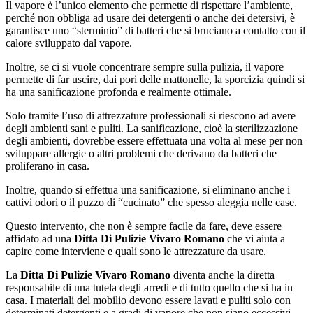
Il vapore è l’unico elemento che permette di rispettare l’ambiente,
perché non obbliga ad usare dei detergenti o anche dei detersivi, è
garantisce uno “sterminio” di batteri che si bruciano a contatto con il
calore sviluppato dal vapore.
Inoltre, se ci si vuole concentrare sempre sulla pulizia, il vapore
permette di far uscire, dai pori delle mattonelle, la sporcizia quindi si
ha una sanificazione profonda e realmente ottimale.
Solo tramite l’uso di attrezzature professionali si riescono ad avere
degli ambienti sani e puliti. La sanificazione, cioè la sterilizzazione
degli ambienti, dovrebbe essere effettuata una volta al mese per non
sviluppare allergie o altri problemi che derivano da batteri che
proliferano in casa.
Inoltre, quando si effettua una sanificazione, si eliminano anche i
cattivi odori o il puzzo di “cucinato” che spesso aleggia nelle case.
Questo intervento, che non è sempre facile da fare, deve essere
affidato ad una
Ditta Di Pulizie Vivaro Romano
che vi aiuta a
capire come interviene e quali sono le attrezzature da usare.
La
Ditta Di Pulizie Vivaro Romano
diventa anche la diretta
responsabile di una tutela degli arredi e di tutto quello che si ha in
casa. I materiali del mobilio devono essere lavati e puliti solo con
determinati detergenti e a gradi di vapore che non siano eccessivi,