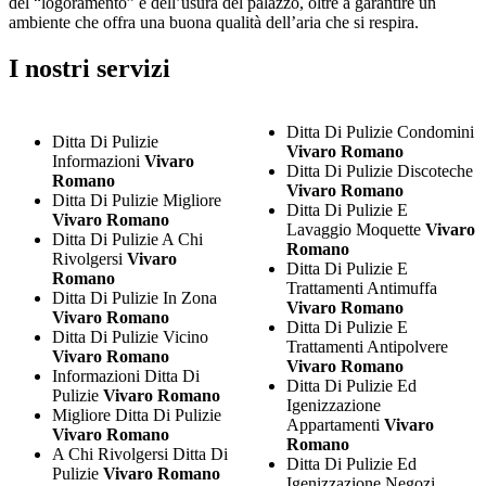
del “logoramento” e dell’usura del palazzo, oltre a garantire un
ambiente che offra una buona qualità dell’aria che si respira.
I nostri servizi
Ditta Di Pulizie Condomini
Ditta Di Pulizie
Vivaro Romano
Informazioni
Vivaro
Ditta Di Pulizie Discoteche
Romano
Vivaro Romano
Ditta Di Pulizie Migliore
Ditta Di Pulizie E
Vivaro Romano
Lavaggio Moquette
Vivaro
Ditta Di Pulizie A Chi
Romano
Rivolgersi
Vivaro
Ditta Di Pulizie E
Romano
Trattamenti Antimuffa
Ditta Di Pulizie In Zona
Vivaro Romano
Vivaro Romano
Ditta Di Pulizie E
Ditta Di Pulizie Vicino
Trattamenti Antipolvere
Vivaro Romano
Vivaro Romano
Informazioni Ditta Di
Ditta Di Pulizie Ed
Pulizie
Vivaro Romano
Igenizzazione
Migliore Ditta Di Pulizie
Appartamenti
Vivaro
Vivaro Romano
Romano
A Chi Rivolgersi Ditta Di
Ditta Di Pulizie Ed
Pulizie
Vivaro Romano
Igenizzazione Negozi