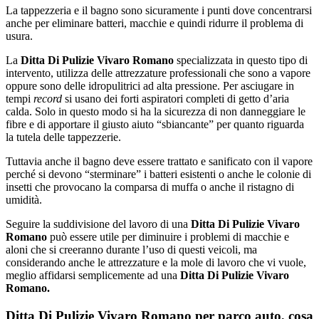
La tappezzeria e il bagno sono sicuramente i punti dove concentrarsi
anche per eliminare batteri, macchie e quindi ridurre il problema di
usura.
La
Ditta Di Pulizie Vivaro Romano
specializzata in questo tipo di
intervento, utilizza delle attrezzature professionali che sono a vapore
oppure sono delle idropulitrici ad alta pressione. Per asciugare in
tempi
record
si usano dei forti aspiratori completi di getto d’aria
calda. Solo in questo modo si ha la sicurezza di non danneggiare le
fibre e di apportare il giusto aiuto “sbiancante” per quanto riguarda
la tutela delle tappezzerie.
Tuttavia anche il bagno deve essere trattato e sanificato con il vapore
perché si devono “sterminare” i batteri esistenti o anche le colonie di
insetti che provocano la comparsa di muffa o anche il ristagno di
umidità.
Seguire la suddivisione del lavoro di una
Ditta Di Pulizie Vivaro
Romano
può essere utile per diminuire i problemi di macchie e
aloni che si creeranno durante l’uso di questi veicoli, ma
considerando anche le attrezzature e la mole di lavoro che vi vuole,
meglio affidarsi semplicemente ad una
Ditta Di Pulizie Vivaro
Romano.
Ditta Di Pulizie Vivaro Romano per parco auto, cosa