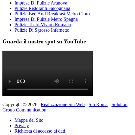
Impresa Di Pulizie Aranova
Pulizie Ristoranti Falcognana
Pulizie Bed And Breakfast Metro Cipro
Impresa Di Pulizie Metro Spagna
Pulizie Teatri Vivaro Romano
Pulizie Di Sgrosso Infernetto
Guarda il nostro spot su YouTube
Copyright © 2026 |
Realizzazione Siti Web
-
Siti Roma
-
Solution
Group Communication
Mappa del Sito
Privacy
Richiesta di accesso ai dati