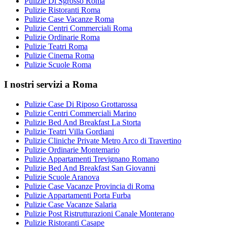
Pulizie Di Sgrosso Roma
Pulizie Ristoranti Roma
Pulizie Case Vacanze Roma
Pulizie Centri Commerciali Roma
Pulizie Ordinarie Roma
Pulizie Teatri Roma
Pulizie Cinema Roma
Pulizie Scuole Roma
I nostri servizi a Roma
Pulizie Case Di Riposo Grottarossa
Pulizie Centri Commerciali Marino
Pulizie Bed And Breakfast La Storta
Pulizie Teatri Villa Gordiani
Pulizie Cliniche Private Metro Arco di Travertino
Pulizie Ordinarie Montemario
Pulizie Appartamenti Trevignano Romano
Pulizie Bed And Breakfast San Giovanni
Pulizie Scuole Aranova
Pulizie Case Vacanze Provincia di Roma
Pulizie Appartamenti Porta Furba
Pulizie Case Vacanze Salaria
Pulizie Post Ristrutturazioni Canale Monterano
Pulizie Ristoranti Casape