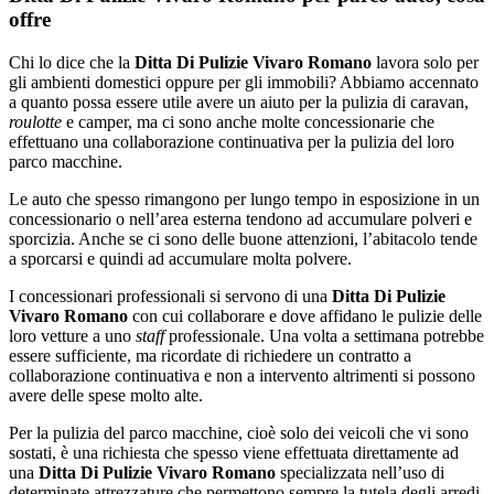
offre
Chi lo dice che la
Ditta Di Pulizie Vivaro Romano
lavora solo per
gli ambienti domestici oppure per gli immobili? Abbiamo accennato
a quanto possa essere utile avere un aiuto per la pulizia di caravan,
roulotte
e camper, ma ci sono anche molte concessionarie che
effettuano una collaborazione continuativa per la pulizia del loro
parco macchine.
Le auto che spesso rimangono per lungo tempo in esposizione in un
concessionario o nell’area esterna tendono ad accumulare polveri e
sporcizia. Anche se ci sono delle buone attenzioni, l’abitacolo tende
a sporcarsi e quindi ad accumulare molta polvere.
I concessionari professionali si servono di una
Ditta Di Pulizie
Vivaro Romano
con cui collaborare e dove affidano le pulizie delle
loro vetture a uno
staff
professionale. Una volta a settimana potrebbe
essere sufficiente, ma ricordate di richiedere un contratto a
collaborazione continuativa e non a intervento altrimenti si possono
avere delle spese molto alte.
Per la pulizia del parco macchine, cioè solo dei veicoli che vi sono
sostati, è una richiesta che spesso viene effettuata direttamente ad
una
Ditta Di Pulizie Vivaro Romano
specializzata nell’uso di
determinate attrezzature che permettono sempre la tutela degli arredi