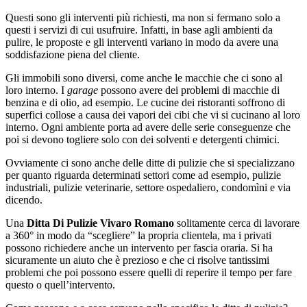
Questi sono gli interventi più richiesti, ma non si fermano solo a
questi i servizi di cui usufruire. Infatti, in base agli ambienti da
pulire, le proposte e gli interventi variano in modo da avere una
soddisfazione piena del cliente.
Gli immobili sono diversi, come anche le macchie che ci sono al
loro interno. I
garage
possono avere dei problemi di macchie di
benzina e di olio, ad esempio. Le cucine dei ristoranti soffrono di
superfici collose a causa dei vapori dei cibi che vi si cucinano al loro
interno. Ogni ambiente porta ad avere delle serie conseguenze che
poi si devono togliere solo con dei solventi e detergenti chimici.
Ovviamente ci sono anche delle ditte di pulizie che si specializzano
per quanto riguarda determinati settori come ad esempio, pulizie
industriali, pulizie veterinarie, settore ospedaliero, condomìni e via
dicendo.
Una
Ditta Di Pulizie Vivaro Romano
solitamente cerca di lavorare
a 360° in modo da “scegliere” la propria clientela, ma i privati
possono richiedere anche un intervento per fascia oraria. Si ha
sicuramente un aiuto che è prezioso e che ci risolve tantissimi
problemi che poi possono essere quelli di reperire il tempo per fare
questo o quell’intervento.