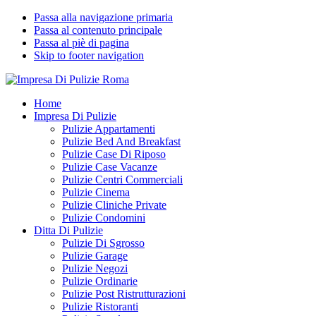
Passa alla navigazione primaria
Passa al contenuto principale
Passa al piè di pagina
Skip to footer navigation
Impresa Di Pulizie Roma
✅ Abitazioni e Attività Commerciali
Home
Impresa Di Pulizie
Pulizie Appartamenti
Pulizie Bed And Breakfast
Pulizie Case Di Riposo
Pulizie Case Vacanze
Pulizie Centri Commerciali
Pulizie Cinema
Pulizie Cliniche Private
Pulizie Condomini
Ditta Di Pulizie
Pulizie Di Sgrosso
Pulizie Garage
Pulizie Negozi
Pulizie Ordinarie
Pulizie Post Ristrutturazioni
Pulizie Ristoranti