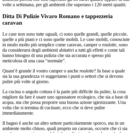
volte a settimana, per gli ambienti che superano i 120 metri quadri.
Ditta Di Pulizie Vivaro Romano e tappezzeria
caravan
Le case non sono tutte uguali, ci sono quelle grandi, quelle piccole,
quelle a più piani e ci sono quelle mobili. Le case mobili, conosciute
in modo molto più semplice come caravan, camper o
roulotte
, sono
da considerarsi degli ambienti abitativi a tutti gli effetti e come tali
hanno bisogno di una pulizia che sia accurata e spesso più
meticolosa di una casa “normale”.
Quant’è grande il vostro camper o anche
roulotte
? In base a quale
sia la sua grandezza vi suggeriamo i punti o settori che si devono
pulire più volte al giorno.
La cucina o angolo cottura è la parte più difficile da pulire, la cosa
migliore da fare è usare uno sgrassatore ecologico, che sia a base di
acqua, ma che possa proporre una buona azione igienizzante. Una
volta che si termina di cucinare, ecco che si deve pulire
immediatamente.
Il bagno è anche un altro settore particolarmente sporco, ma in un
ambiente molto chiuso, quali proprio un caravan, occorre che ci sia