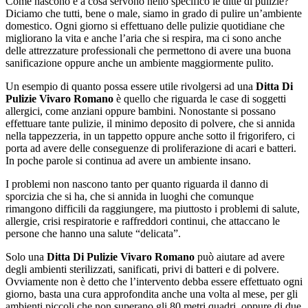
Come nascono e a cosa servono nello specifico le ditte di pulizie?
Diciamo che tutti, bene o male, siamo in grado di pulire un’ambiente
domestico. Ogni giorno si effettuano delle pulizie quotidiane che
migliorano la vita e anche l’aria che si respira, ma ci sono anche
delle attrezzature professionali che permettono di avere una buona
sanificazione oppure anche un ambiente maggiormente pulito.
Un esempio di quanto possa essere utile rivolgersi ad una
Ditta Di
Pulizie Vivaro Romano
è quello che riguarda le case di soggetti
allergici, come anziani oppure bambini. Nonostante si possano
effettuare tante pulizie, il minimo deposito di polvere, che si annida
nella tappezzeria, in un tappetto oppure anche sotto il frigorifero, ci
porta ad avere delle conseguenze di proliferazione di acari e batteri.
In poche parole si continua ad avere un ambiente insano.
I problemi non nascono tanto per quanto riguarda il danno di
sporcizia che si ha, che si annida in luoghi che comunque
rimangono difficili da raggiungere, ma piuttosto i problemi di salute,
allergie, crisi respiratorie e raffreddori continui, che attaccano le
persone che hanno una salute “delicata”.
Solo una
Ditta Di Pulizie Vivaro Romano
può aiutare ad avere
degli ambienti sterilizzati, sanificati, privi di batteri e di polvere.
Ovviamente non è detto che l’intervento debba essere effettuato ogni
giorno, basta una cura approfondita anche una volta al mese, per gli
ambienti piccoli che non superano gli 80 metri quadri, oppure di due