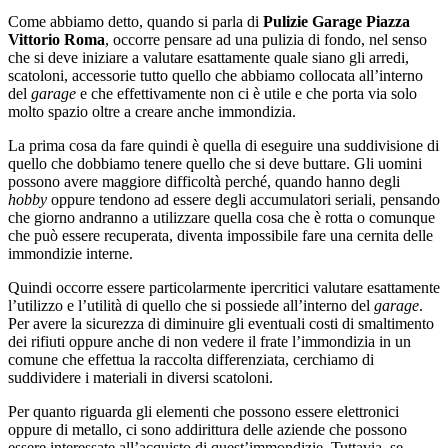
Come abbiamo detto, quando si parla di
Pulizie Garage Piazza
Vittorio Roma
, occorre pensare ad una pulizia di fondo, nel senso
che si deve iniziare a valutare esattamente quale siano gli arredi,
scatoloni, accessorie tutto quello che abbiamo collocata all’interno
del
garage
e che effettivamente non ci è utile e che porta via solo
molto spazio oltre a creare anche immondizia.
La prima cosa da fare quindi è quella di eseguire una suddivisione di
quello che dobbiamo tenere quello che si deve buttare. Gli uomini
possono avere maggiore difficoltà perché, quando hanno degli
hobby
oppure tendono ad essere degli accumulatori seriali, pensando
che giorno andranno a utilizzare quella cosa che è rotta o comunque
che può essere recuperata, diventa impossibile fare una cernita delle
immondizie interne.
Quindi occorre essere particolarmente ipercritici valutare esattamente
l’utilizzo e l’utilità di quello che si possiede all’interno del
garage
.
Per avere la sicurezza di diminuire gli eventuali costi di smaltimento
dei rifiuti oppure anche di non vedere il frate l’immondizia in un
comune che effettua la raccolta differenziata, cerchiamo di
suddividere i materiali in diversi scatoloni.
Per quanto riguarda gli elementi che possono essere elettronici
oppure di metallo, ci sono addirittura delle aziende che possono
essere interessate all’acquisto di quest’immondizie. Tuttavia, se