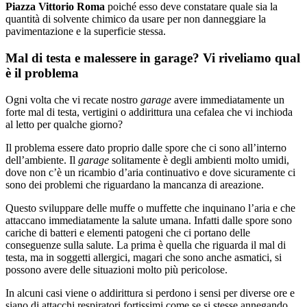
Piazza Vittorio Roma
poiché esso deve constatare quale sia la
quantità di solvente chimico da usare per non danneggiare la
pavimentazione e la superficie stessa.
Mal di testa e malessere in garage? Vi riveliamo qual
è il problema
Ogni volta che vi recate nostro
garage
avere immediatamente un
forte mal di testa, vertigini o addirittura una cefalea che vi inchioda
al letto per qualche giorno?
Il problema essere dato proprio dalle spore che ci sono all’interno
dell’ambiente. Il
garage
solitamente è degli ambienti molto umidi,
dove non c’è un ricambio d’aria continuativo e dove sicuramente ci
sono dei problemi che riguardano la mancanza di areazione.
Questo sviluppare delle muffe o muffette che inquinano l’aria e che
attaccano immediatamente la salute umana. Infatti dalle spore sono
cariche di batteri e elementi patogeni che ci portano delle
conseguenze sulla salute. La prima è quella che riguarda il mal di
testa, ma in soggetti allergici, magari che sono anche asmatici, si
possono avere delle situazioni molto più pericolose.
In alcuni casi viene o addirittura si perdono i sensi per diverse ore e
siano di attacchi respiratori fortissimi come se si stesse annegando.