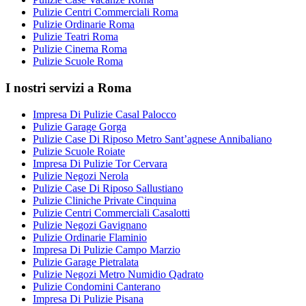
Pulizie Centri Commerciali Roma
Pulizie Ordinarie Roma
Pulizie Teatri Roma
Pulizie Cinema Roma
Pulizie Scuole Roma
I nostri servizi a Roma
Impresa Di Pulizie Casal Palocco
Pulizie Garage Gorga
Pulizie Case Di Riposo Metro Sant’agnese Annibaliano
Pulizie Scuole Roiate
Impresa Di Pulizie Tor Cervara
Pulizie Negozi Nerola
Pulizie Case Di Riposo Sallustiano
Pulizie Cliniche Private Cinquina
Pulizie Centri Commerciali Casalotti
Pulizie Negozi Gavignano
Pulizie Ordinarie Flaminio
Impresa Di Pulizie Campo Marzio
Pulizie Garage Pietralata
Pulizie Negozi Metro Numidio Qadrato
Pulizie Condomini Canterano
Impresa Di Pulizie Pisana