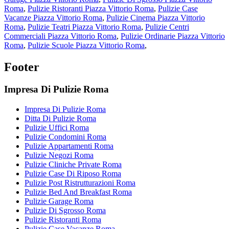
Roma
,
Pulizie Ristoranti Piazza Vittorio Roma
,
Pulizie Case
Vacanze Piazza Vittorio Roma
,
Pulizie Cinema Piazza Vittorio
Roma
,
Pulizie Teatri Piazza Vittorio Roma
,
Pulizie Centri
Commerciali Piazza Vittorio Roma
,
Pulizie Ordinarie Piazza Vittorio
Roma
,
Pulizie Scuole Piazza Vittorio Roma
,
Footer
Impresa Di Pulizie Roma
Impresa Di Pulizie Roma
Ditta Di Pulizie Roma
Pulizie Uffici Roma
Pulizie Condomini Roma
Pulizie Appartamenti Roma
Pulizie Negozi Roma
Pulizie Cliniche Private Roma
Pulizie Case Di Riposo Roma
Pulizie Post Ristrutturazioni Roma
Pulizie Bed And Breakfast Roma
Pulizie Garage Roma
Pulizie Di Sgrosso Roma
Pulizie Ristoranti Roma
Pulizie Case Vacanze Roma