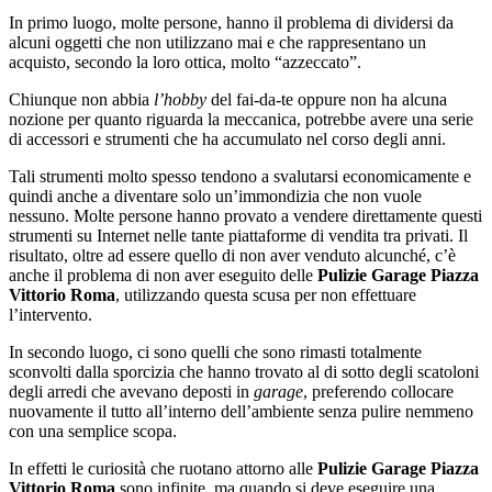
In primo luogo, molte persone, hanno il problema di dividersi da
alcuni oggetti che non utilizzano mai e che rappresentano un
acquisto, secondo la loro ottica, molto “azzeccato”.
Chiunque non abbia
l’hobby
del fai-da-te oppure non ha alcuna
nozione per quanto riguarda la meccanica, potrebbe avere una serie
di accessori e strumenti che ha accumulato nel corso degli anni.
Tali strumenti molto spesso tendono a svalutarsi economicamente e
quindi anche a diventare solo un’immondizia che non vuole
nessuno. Molte persone hanno provato a vendere direttamente questi
strumenti su Internet nelle tante piattaforme di vendita tra privati. Il
risultato, oltre ad essere quello di non aver venduto alcunché, c’è
anche il problema di non aver eseguito delle
Pulizie Garage Piazza
Vittorio Roma
, utilizzando questa scusa per non effettuare
l’intervento.
In secondo luogo, ci sono quelli che sono rimasti totalmente
sconvolti dalla sporcizia che hanno trovato al di sotto degli scatoloni
degli arredi che avevano deposti in
garage
, preferendo collocare
nuovamente il tutto all’interno dell’ambiente senza pulire nemmeno
con una semplice scopa.
In effetti le curiosità che ruotano attorno alle
Pulizie Garage Piazza
Vittorio Roma
sono infinite, ma quando si deve eseguire una