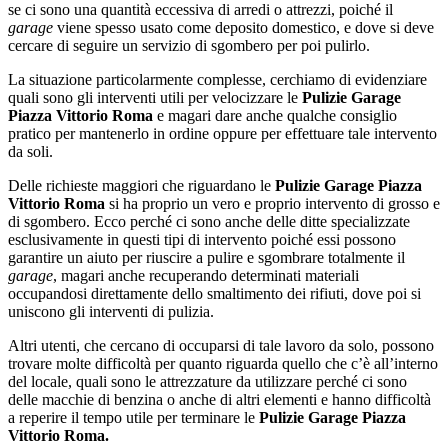
se ci sono una quantità eccessiva di arredi o attrezzi, poiché il
garage
viene spesso usato come deposito domestico, e dove si deve
cercare di seguire un servizio di sgombero per poi pulirlo.
La situazione particolarmente complesse, cerchiamo di evidenziare
quali sono gli interventi utili per velocizzare le
Pulizie Garage
Piazza Vittorio Roma
e magari dare anche qualche consiglio
pratico per mantenerlo in ordine oppure per effettuare tale intervento
da soli.
Delle richieste maggiori che riguardano le
Pulizie Garage Piazza
Vittorio Roma
si ha proprio un vero e proprio intervento di grosso e
di sgombero. Ecco perché ci sono anche delle ditte specializzate
esclusivamente in questi tipi di intervento poiché essi possono
garantire un aiuto per riuscire a pulire e sgombrare totalmente il
garage
, magari anche recuperando determinati materiali
occupandosi direttamente dello smaltimento dei rifiuti, dove poi si
uniscono gli interventi di pulizia.
Altri utenti, che cercano di occuparsi di tale lavoro da solo, possono
trovare molte difficoltà per quanto riguarda quello che c’è all’interno
del locale, quali sono le attrezzature da utilizzare perché ci sono
delle macchie di benzina o anche di altri elementi e hanno difficoltà
a reperire il tempo utile per terminare le
Pulizie Garage Piazza
Vittorio Roma.