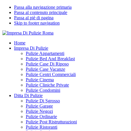
Passa alla navigazione primaria
Passa al contenuto principale
Passa al piè di pagina
Skip to footer navigation
Impresa Di Pulizie Roma
✅ Abitazioni e Attività Commerciali
Home
Impresa Di Pulizie
Pulizie Appartamenti
Pulizie Bed And Breakfast
Pulizie Case Di Riposo
Pulizie Case Vacanze
Pulizie Centri Commerciali
Pulizie Cinema
Pulizie Cliniche Private
Pulizie Condomini
Ditta Di Pulizie
Pulizie Di Sgrosso
Pulizie Garage
Pulizie Negozi
Pulizie Ordinarie
Pulizie Post Ristrutturazioni
Pulizie Ristoranti