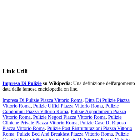
Link Utili
Impresa Di Pulizie
su Wikipedia
: Una definizione dell'argomento
data dalla famosa enciclopedia on line.
Impresa Di Pulizie Piazza Vittorio Roma
,
Ditta Di Pulizie Piazza
Vittorio Roma
,
Pulizie Uffici Piazza Vittorio Roma
,
Pulizie
Condomini Piazza Vittorio Roma
,
Pulizie Appartamenti Piazza
Vittorio Roma
,
Pulizie Negozi Piazza Vittorio Roma
,
Pulizie
Cliniche Private Piazza Vittorio Roma
,
Pulizie Case Di Riposo
Piazza Vittorio Roma
,
Pulizie Post Ristrutturazioni Piazza Vittorio
Roma
,
Pulizie Bed And Breakfast Piazza Vittorio Roma
,
Pulizie
Garage Piazza Vittorio Roma
,
Pulizie Di Sgrosso Piazza Vittorio