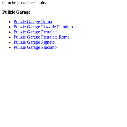
cliniche private e scuole.
Pulizie Garage
Pulizie Garage Roma
Pulizie Garage Piazzale Flaminio
Pulizie Garage Pietralata
Pulizie Garage Pietralata Roma
Pulizie Garage Pigneto
Pulizie Garage Pinciano