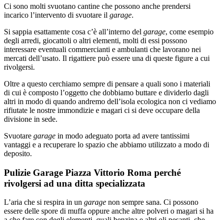
Ci sono molti svuotano cantine che possono anche prendersi
incarico l’intervento di svuotare il
garage
.
Si sappia esattamente cosa c’è all’interno del
garage
, come esempio
degli arredi, giocattoli o altri elementi, molti di essi possono
interessare eventuali commercianti e ambulanti che lavorano nei
mercati dell’usato. Il rigattiere può essere una di queste figure a cui
rivolgersi.
Oltre a questo cerchiamo sempre di pensare a quali sono i materiali
di cui è composto l’oggetto che dobbiamo buttare e dividerlo dagli
altri in modo di quando andremo dell’isola ecologica non ci vediamo
rifiutate le nostre immondizie e magari ci si deve occupare della
divisione in sede.
Svuotare
garage
in modo adeguato porta ad avere tantissimi
vantaggi e a recuperare lo spazio che abbiamo utilizzato a modo di
deposito.
Pulizie Garage Piazza Vittorio Roma perché
rivolgersi ad una ditta specializzata
L’aria che si respira in un
garage
non sempre sana. Ci possono
essere delle spore di muffa oppure anche altre polveri o magari si ha
a che fare con degli elementi, quali benzina e altri oli pesanti, che