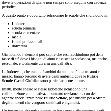
dove le operazioni di igiene non sempre sono eseguite con cadenza
periodica.
A questo punto è opportuno selezionare le scuole che si dividono in:
Ludoteca
scuola primaria
scuola elementare
medie
istituti professionali
università
Già notando l’elenco si può capire che essi racchiudono poi delle
fasce di età dove i bisogni di aiuto e assistenza scolastica, ma anche
personale, è totalmente diversa una dall’altra.
Le ludoteche, che trattano bambini da un anno fino a tre anni e
mezzo, hanno bisogno di avere degli ambienti dove le
Pulizie
Scuole Castel Giubileo
sono particolarmente attente.
Infatti, molto spesso le stesse ludoteche richiedono una
collaborazione continuativa, a contratto ovviamente, con delle
agenzie specializzate nelle
Pulizie Scuole,
per riuscire poi a offrire
degli ambienti che vengono santificati e ingenuità.
Un intervento che può avvenire, in base anche alla presenza degli