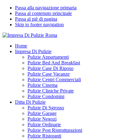
Passa alla navigazione primaria
Passa al contenuto principale
Passa al piè di pagina
Skip to footer navigation
Impresa Di Pulizie Roma
✅ Abitazioni e Attività Commerciali
Home
Impresa Di Pulizie
Pulizie Appartamenti
Pulizie Bed And Breakfast
Pulizie Case Di Riposo
Pulizie Case Vacanze
Pulizie Centri Commerciali
Pulizie Cinema
Pulizie Cliniche Private
Pulizie Condomini
Ditta Di Pulizie
Pulizie Di Sgrosso
Pulizie Garage
Pulizie Negozi
Pulizie Ordinarie
Pulizie Post Ristrutturazioni
Pulizie Ristoranti