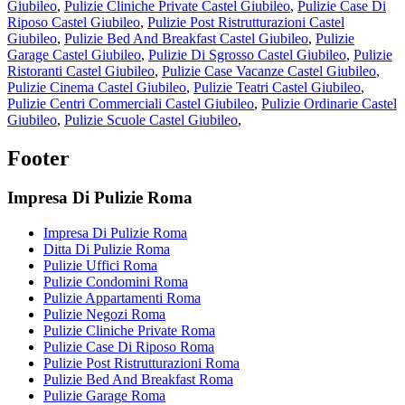
Giubileo
,
Pulizie Cliniche Private Castel Giubileo
,
Pulizie Case Di
Riposo Castel Giubileo
,
Pulizie Post Ristrutturazioni Castel
Giubileo
,
Pulizie Bed And Breakfast Castel Giubileo
,
Pulizie
Garage Castel Giubileo
,
Pulizie Di Sgrosso Castel Giubileo
,
Pulizie
Ristoranti Castel Giubileo
,
Pulizie Case Vacanze Castel Giubileo
,
Pulizie Cinema Castel Giubileo
,
Pulizie Teatri Castel Giubileo
,
Pulizie Centri Commerciali Castel Giubileo
,
Pulizie Ordinarie Castel
Giubileo
,
Pulizie Scuole Castel Giubileo
,
Footer
Impresa Di Pulizie Roma
Impresa Di Pulizie Roma
Ditta Di Pulizie Roma
Pulizie Uffici Roma
Pulizie Condomini Roma
Pulizie Appartamenti Roma
Pulizie Negozi Roma
Pulizie Cliniche Private Roma
Pulizie Case Di Riposo Roma
Pulizie Post Ristrutturazioni Roma
Pulizie Bed And Breakfast Roma
Pulizie Garage Roma