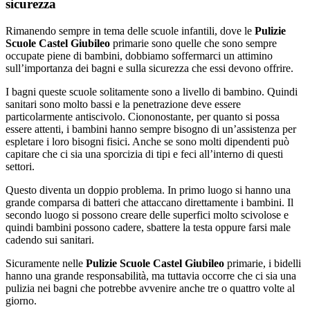
sicurezza
Rimanendo sempre in tema delle scuole infantili, dove le
Pulizie
Scuole Castel Giubileo
primarie sono quelle che sono sempre
occupate piene di bambini, dobbiamo soffermarci un attimino
sull’importanza dei bagni e sulla sicurezza che essi devono offrire.
I bagni queste scuole solitamente sono a livello di bambino. Quindi
sanitari sono molto bassi e la penetrazione deve essere
particolarmente antiscivolo. Ciononostante, per quanto si possa
essere attenti, i bambini hanno sempre bisogno di un’assistenza per
espletare i loro bisogni fisici. Anche se sono molti dipendenti può
capitare che ci sia una sporcizia di tipi e feci all’interno di questi
settori.
Questo diventa un doppio problema. In primo luogo si hanno una
grande comparsa di batteri che attaccano direttamente i bambini. Il
secondo luogo si possono creare delle superfici molto scivolose e
quindi bambini possono cadere, sbattere la testa oppure farsi male
cadendo sui sanitari.
Sicuramente nelle
Pulizie Scuole Castel Giubileo
primarie, i bidelli
hanno una grande responsabilità, ma tuttavia occorre che ci sia una
pulizia nei bagni che potrebbe avvenire anche tre o quattro volte al
giorno.