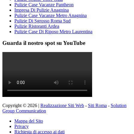
Pulizie Case Vacanze Pantheon
Impresa Di Pulizie Anagnina
Pulizie Case Vacanze Metro Anagnina
Pulizie Di Sgrosso Roma Sud
Pulizie Ristoranti Ardea
Pulizie Case Di Riposo Metro Laurentina
Guarda il nostro spot su YouTube
Copyright © 2026 |
Realizzazione Siti Web
-
Siti Roma
-
Solution
Group Communication
Mappa del Sito
Privacy
Richiesta di accesso ai dati