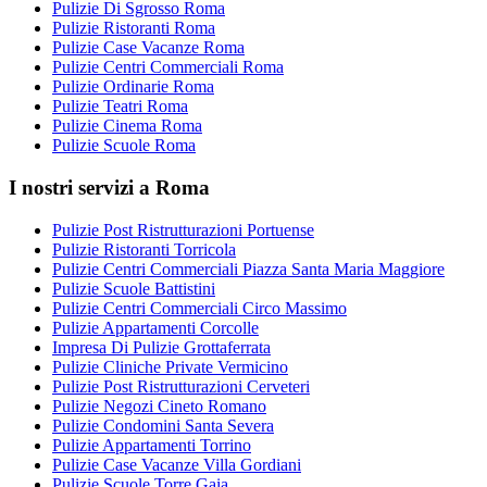
Pulizie Di Sgrosso Roma
Pulizie Ristoranti Roma
Pulizie Case Vacanze Roma
Pulizie Centri Commerciali Roma
Pulizie Ordinarie Roma
Pulizie Teatri Roma
Pulizie Cinema Roma
Pulizie Scuole Roma
I nostri servizi a Roma
Pulizie Post Ristrutturazioni Portuense
Pulizie Ristoranti Torricola
Pulizie Centri Commerciali Piazza Santa Maria Maggiore
Pulizie Scuole Battistini
Pulizie Centri Commerciali Circo Massimo
Pulizie Appartamenti Corcolle
Impresa Di Pulizie Grottaferrata
Pulizie Cliniche Private Vermicino
Pulizie Post Ristrutturazioni Cerveteri
Pulizie Negozi Cineto Romano
Pulizie Condomini Santa Severa
Pulizie Appartamenti Torrino
Pulizie Case Vacanze Villa Gordiani
Pulizie Scuole Torre Gaia