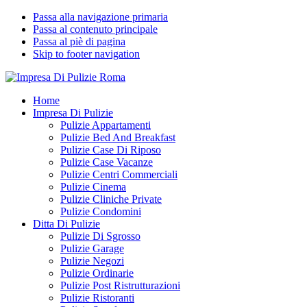
Passa alla navigazione primaria
Passa al contenuto principale
Passa al piè di pagina
Skip to footer navigation
Impresa Di Pulizie Roma
✅ Abitazioni e Attività Commerciali
Home
Impresa Di Pulizie
Pulizie Appartamenti
Pulizie Bed And Breakfast
Pulizie Case Di Riposo
Pulizie Case Vacanze
Pulizie Centri Commerciali
Pulizie Cinema
Pulizie Cliniche Private
Pulizie Condomini
Ditta Di Pulizie
Pulizie Di Sgrosso
Pulizie Garage
Pulizie Negozi
Pulizie Ordinarie
Pulizie Post Ristrutturazioni
Pulizie Ristoranti