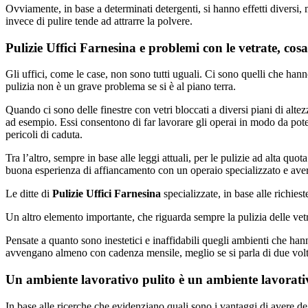
Ovviamente, in base a determinati detergenti, si hanno effetti diversi, 
invece di pulire tende ad attrarre la polvere.
Pulizie Uffici Farnesina e problemi con le vetrate, cos
Gli uffici, come le case, non sono tutti uguali. Ci sono quelli che hann
pulizia non è un grave problema se si è al piano terra.
Quando ci sono delle finestre con vetri bloccati a diversi piani di altezz
ad esempio. Essi consentono di far lavorare gli operai in modo da pote
pericoli di caduta.
Tra l’altro, sempre in base alle leggi attuali, per le pulizie ad alta qu
buona esperienza di affiancamento con un operaio specializzato e avere
Le ditte di
Pulizie Uffici Farnesina
specializzate, in base alle richies
Un altro elemento importante, che riguarda sempre la pulizia delle vetr
Pensate a quanto sono inestetici e inaffidabili quegli ambienti che hanno
avvengano almeno con cadenza mensile, meglio se si parla di due volt
Un ambiente lavorativo pulito è un ambiente lavorati
In base alle ricerche che evidenziano quali sono i vantaggi di avere deg