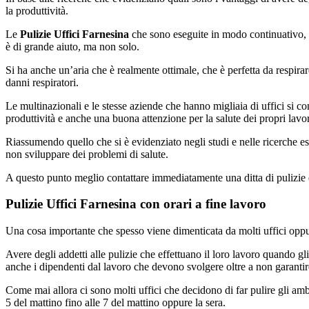
la produttività.
Le
Pulizie Uffici Farnesina
che sono eseguite in modo continuativo, una
è di grande aiuto, ma non solo.
Si ha anche un’aria che è realmente ottimale, che è perfetta da respirar
danni respiratori.
Le multinazionali e le stesse aziende che hanno migliaia di uffici si co
produttività e anche una buona attenzione per la salute dei propri lavor
Riassumendo quello che si è evidenziato negli studi e nelle ricerche e
non sviluppare dei problemi di salute.
A questo punto meglio contattare immediatamente una ditta di pulizie e
Pulizie Uffici Farnesina con orari a fine lavoro
Una cosa importante che spesso viene dimenticata da molti uffici oppure 
Avere degli addetti alle pulizie che effettuano il loro lavoro quando gl
anche i dipendenti dal lavoro che devono svolgere oltre a non garantire 
Come mai allora ci sono molti uffici che decidono di far pulire gli ambi
5 del mattino fino alle 7 del mattino oppure la sera.