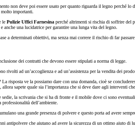
nto non deve poi essere usato per quanto riguarda il legno perché lo da
 molto importanti.
r le
Pulizie Uffici Farnesina
perché altrimenti si rischia di soffrire del 
e anche una lucidatrice per garantire una lunga vita del legno.
ase a determinati obiettivi, ma senza mai correre il rischio di far passa
onclusione dei contratti che devono essere stipulati a norma di legge.
ono rivolti ad un’accoglienza e ad un’assistenza per la vendita dei prodo
? La risposta ve la possiamo dare con una domanda, cioè se concluderest
, allora sapete quale sia l’importanza che si deve dare agli interventi c
i le sedie, la scrivania che si ha di fronte e il mobile dove ci sono eventu
 professionalità dell’ambiente.
ccumulano una grande presenza di polvere e questo porta ad avere sempre
ni antipolvere che aiutano ad avere la sicurezza di un ottimo aiuto di l