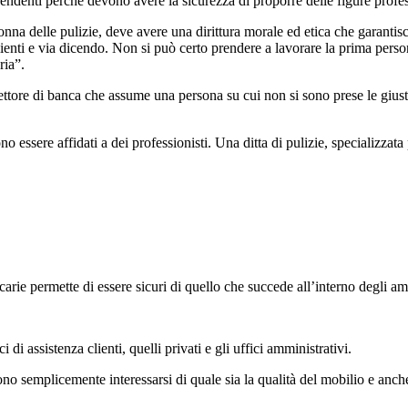
ndenti perché devono avere la sicurezza di proporre delle figure professi
nna delle pulizie, deve avere una dirittura morale ed etica che garantis
 clienti e via dicendo. Non si può certo prendere a lavorare la prima pe
ria”.
ore di banca che assume una persona su cui non si sono prese le giuste 
 essere affidati a dei professionisti. Una ditta di pulizie, specializzata
arie permette di essere sicuri di quello che succede all’interno degli ambi
 di assistenza clienti, quelli privati e gli uffici amministrativi.
o semplicemente interessarsi di quale sia la qualità del mobilio e anche 