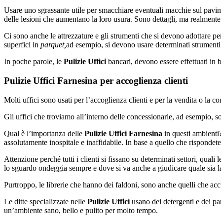
Usare uno sgrassante utile per smacchiare eventuali macchie sul pavime
delle lesioni che aumentano la loro usura. Sono dettagli, ma realmente
Ci sono anche le attrezzature e gli strumenti che si devono adottare pe
superfici in
parquet,
ad esempio, si devono usare determinati strumenti 
In poche parole, le
Pulizie Uffici
bancari, devono essere effettuati in b
Pulizie Uffici Farnesina per accoglienza clienti
Molti uffici sono usati per l’accoglienza clienti e per la vendita o la c
Gli uffici che troviamo all’interno delle concessionarie, ad esempio, s
Qual è l’importanza delle
Pulizie Uffici Farnesina
in questi ambienti
assolutamente inospitale e inaffidabile. In base a quello che rispondete
Attenzione perché tutti i clienti si fissano su determinati settori, qual
lo sguardo ondeggia sempre e dove si va anche a giudicare quale sia la
Purtroppo, le librerie che hanno dei faldoni, sono anche quelli che a
Le ditte specializzate nelle
Pulizie Uffici
usano dei detergenti e dei pan
un’ambiente sano, bello e pulito per molto tempo.