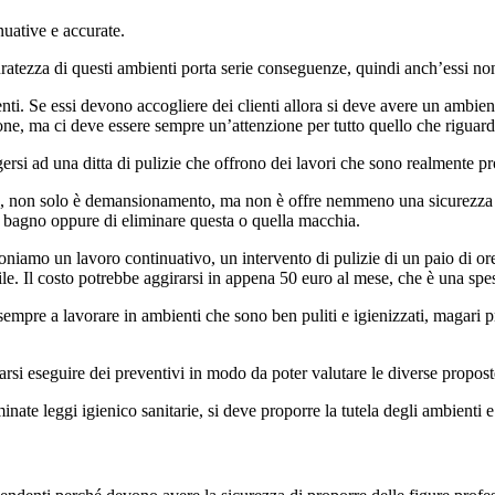
uative e accurate.
curatezza di questi ambienti porta serie conseguenze, quindi anch’essi n
i. Se essi devono accogliere dei clienti allora si deve avere un ambiente 
e, ma ci deve essere sempre un’attenzione per tutto quello che riguarda 
rsi ad una ditta di pulizie che offrono dei lavori che sono realmente pr
io, non solo è demansionamento, ma non è offre nemmeno una sicurezza d
del bagno oppure di eliminare questa o quella macchia.
niamo un lavoro continuativo, un intervento di pulizie di un paio di ore 
. Il costo potrebbe aggirarsi in appena 50 euro al mese, che è una spesa c
sempre a lavorare in ambienti che sono ben puliti e igienizzati, magari 
si eseguire dei preventivi in modo da poter valutare le diverse proposte 
inate leggi igienico sanitarie, si deve proporre la tutela degli ambienti e