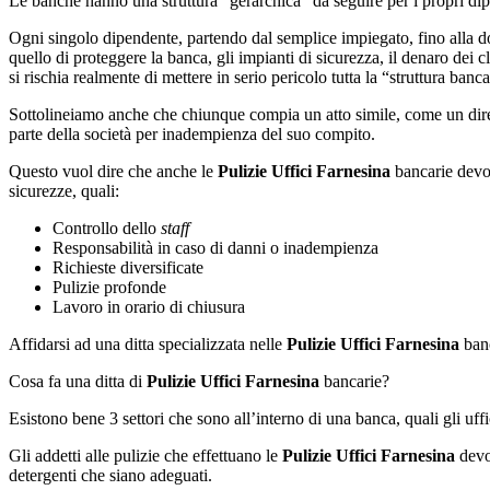
Le banche hanno una struttura “gerarchica” da seguire per i propri dipe
Ogni singolo dipendente, partendo dal semplice impiegato, fino alla do
quello di proteggere la banca, gli impianti di sicurezza, il denaro dei
si rischia realmente di mettere in serio pericolo tutta la “struttura banca
Sottolineiamo anche che chiunque compia un atto simile, come un dirett
parte della società per inadempienza del suo compito.
Questo vuol dire che anche le
Pulizie Uffici Farnesina
bancarie devono
sicurezze, quali:
Controllo dello
staff
Responsabilità in caso di danni o inadempienza
Richieste diversificate
Pulizie profonde
Lavoro in orario di chiusura
Affidarsi ad una ditta specializzata nelle
Pulizie Uffici Farnesina
banc
Cosa fa una ditta di
Pulizie Uffici Farnesina
bancarie?
Esistono bene 3 settori che sono all’interno di una banca, quali gli uffici
Gli addetti alle pulizie che effettuano le
Pulizie Uffici Farnesina
devon
detergenti che siano adeguati.