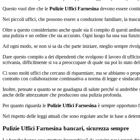
Questo vuol dire che le
Pulizie Uffici Farnesina
devono essere contin
Nei piccoli uffici, che possono essere a conduzione familiare, la tras
Oltre a questo consideriamo anche quale sia il compito di questi ambient
una pulizia e un ordine che sia accurato. Ogni luogo ha una sua funzion
Ad ogni modo, se non si sa da che parte iniziare, meglio sempre rivolge
Dare questo compito a dei dipendenti che svolgono il lavoro di uffic
scrivania, difficilmente si va a preoccupare di quale sia poi lo stato 
Ci sono molti uffici che cercano di risparmiare, ma se abbiamo o propo
contratto con collaborazione continuativa a norma di legge e sindacabile
Inoltre, pensate a quanto se ne guadagna di salute perché si andrebbe 
anche delle attrezzature che producono una pulizia profonda.
Per quanto riguarda le
Pulizie Uffici Farnesina
è sempre opportuno far
Nel rispetto delle leggi attuali che sono regolate anche in base a determ
Pulizie Uffici Farnesina bancari, sicurezza sempre