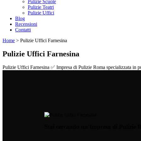
Pulizie Scuole
Pulizie Teatri
Pulizie Uffici
Blog
Recensioni
Contatti
Home
>
Pulizie Uffici Farnesina
Pulizie Uffici Farnesina
Pulizie Uffici Farnesina ✅ Impresa di Pulizie Roma specializzata in pul
Stai cercando un’Impresa di Pulizie