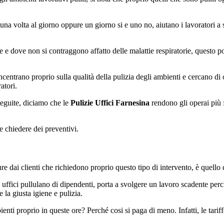
 volta al giorno oppure un giorno si e uno no, aiutano i lavoratori a sen
e e dove non si contraggono affatto delle malattie respiratorie, questo p
ncentrano proprio sulla qualità della pulizia degli ambienti e cercano di
atori.
seguite, diciamo che le
Pulizie Uffici Farnesina
rendono gli operai più f
 chiedere dei preventivi.
dai clienti che richiedono proprio questo tipo di intervento, è quello di 
i uffici pullulano di dipendenti, porta a svolgere un lavoro scadente per
la giusta igiene e pulizia.
enti proprio in queste ore? Perché cosi si paga di meno. Infatti, le tariff