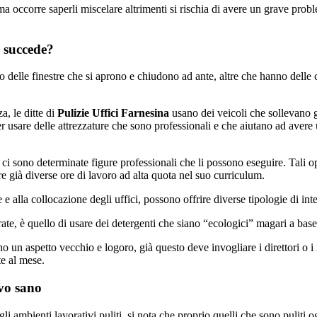
ma occorre saperli miscelare altrimenti si rischia di avere un grave probl
a succede?
o delle finestre che si aprono e chiudono ad ante, altre che hanno delle c
a, le ditte di
Pulizie Uffici Farnesina
usano dei veicoli che sollevano gl
r usare delle attrezzature che sono professionali e che aiutano ad avere 
ota ci sono determinate figure professionali che li possono eseguire. Tali
 già diverse ore di lavoro ad alta quota nel suo curriculum.
te e alla collocazione degli uffici, possono offrire diverse tipologie di 
ate, è quello di usare dei detergenti che siano “ecologici” magari a bas
 un aspetto vecchio e logoro, già questo deve invogliare i direttori o i re
e al mese.
vo sano
li ambienti lavorativi puliti, si nota che proprio quelli che sono puliti 