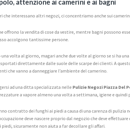
olo, attenzione ai camerini e ai bagni
ri che interessano altri negozi, ci concentriamo anche sui camerini
e offrono la vendita di cose da vestire, mentre bagni possono esser
pesso accolgono tantissime persone.
una volta al giorno, magari anche due volte al giorno se si ha una g
sportati direttamente dalle suole delle scarpe dei clienti. A que
tenti che vanno a danneggiare l’ambiente del camerino.
ersi ad una ditta specializzata nelle
Pulizie Negozi Piazza Del 
trezzature a vapore almeno una volta a settimana, igiene e quindi 
hanno contratto dei funghi ai piedi a causa di una carenza di pulizia n
occupazione deve nascere proprio dal negozio che deve effettuare d
 piedi, sicuramente non aiuta a far decollare gli affari.