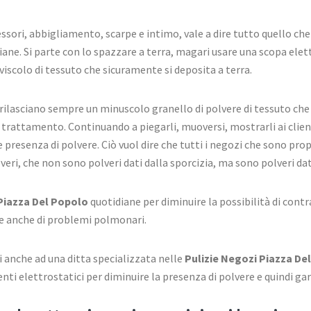
essori, abbigliamento, scarpe e intimo, vale a dire tutto quello ch
ane. Si parte con lo spazzare a terra, magari usare una scopa elet
viscolo di tessuto che sicuramente si deposita a terra.
 rilasciano sempre un minuscolo granello di polvere di tessuto che
uo trattamento. Continuando a piegarli, muoversi, mostrarli ai clie
 presenza di polvere. Ciò vuol dire che tutti i negozi che sono pro
ri, che non sono polveri dati dalla sporcizia, ma sono polveri date
Piazza Del Popolo
quotidiane per diminuire la possibilità di contr
i e anche di problemi polmonari.
i anche ad una ditta specializzata nelle
Pulizie Negozi Piazza De
ti elettrostatici per diminuire la presenza di polvere e quindi gar