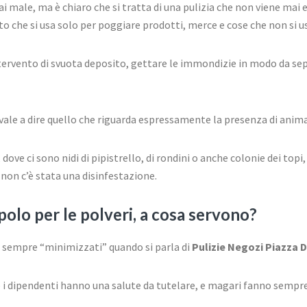
mai male, ma è chiaro che si tratta di una pulizia che non viene ma
 che si usa solo per poggiare prodotti, merce e cose che non si u
tervento di svuota deposito, gettare le immondizie in modo da sepa
le a dire quello che riguarda espressamente la presenza di animal
dove ci sono nidi di pipistrello, di rondini o anche colonie dei topi, 
é non c’è stata una disinfestazione.
olo per le polveri, a cosa servono?
 sempre “minimizzati” quando si parla di
Pulizie Negozi Piazza 
e i dipendenti hanno una salute da tutelare, e magari fanno sempre