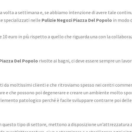
na volta a settimana e, se abbiamo intenzione di avere tale contin
 specializzati nelle
Pulizie Negozi Piazza Del Popolo
in modo da
e 10 euro in più rispetto a quello che riguarda una con la collabor
 Piazza Del Popolo
rivolte ai bagni, ci deve essere sempre un lavo
usati da moltissimi clienti e che ritroviamo spesso nei centri comme
iminare e che possono poi degenerare e creare un ambiente molto s
lemento patologico perché è facile sviluppare contrarre poi delle
n questo tipo di settore, mettono a disposizione un’attrezzatura a
quest’attrezzature, si va a sterminare e a sterilizzare ogni singo