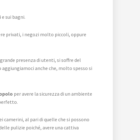
 e sui bagni.
e privati, i negozi molto piccoli, oppure
rande presenza di utenti, si soffre del
sto aggiungiamoci anche che, molto spesso si
Popolo
per avere la sicurezza di un ambiente
perfetto.
ei camerini, al pari di quelle che si possono
elle pulizie poiché, avere una cattiva