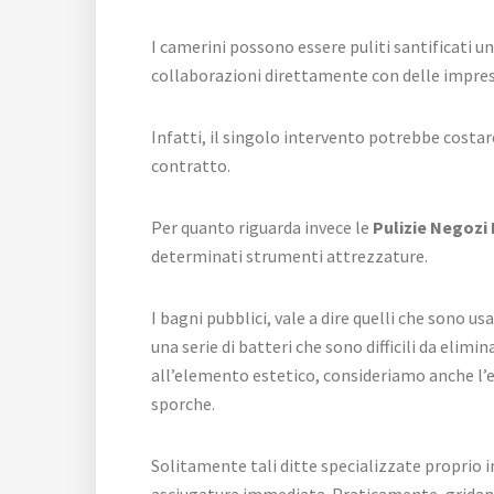
I camerini possono essere puliti santificati u
collaborazioni direttamente con delle imprese
Infatti, il singolo intervento potrebbe costar
contratto.
Per quanto riguarda invece le
Pulizie Negozi
determinati strumenti attrezzature.
I bagni pubblici, vale a dire quelli che sono 
una serie di batteri che sono difficili da el
all’elemento estetico, consideriamo anche l’e
sporche.
Solitamente tali ditte specializzate proprio i
asciugatura immediata. Praticamente, gridando 