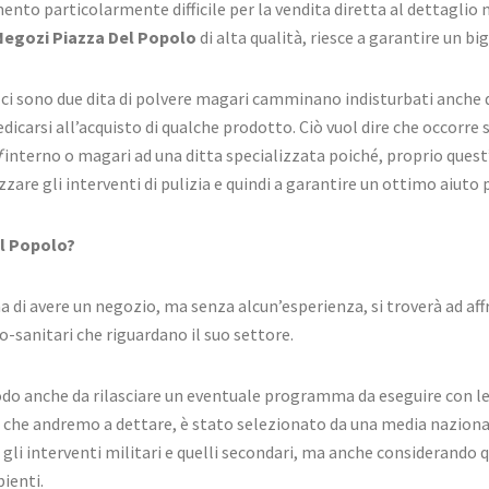
 particolarmente difficile per la vendita diretta al dettaglio nei
Negozi Piazza Del Popolo
di alta qualità, riesce a garantire un bi
 ci sono due dita di polvere magari camminano indisturbati anche d
edicarsi all’acquisto di qualche prodotto. Ciò vuol dire che occorr
f
interno o magari ad una ditta specializzata poiché, proprio quest’
zare gli interventi di pulizia e quindi a garantire un ottimo aiuto 
el Popolo?
a di avere un negozio, ma senza alcun’esperienza, si troverà ad a
o-sanitari che riguardano il suo settore.
odo anche da rilasciare un eventuale programma da eseguire con le 
 che andremo a dettare, è stato selezionato da una media nazionale 
o gli interventi militari e quelli secondari, ma anche considerando 
bienti.