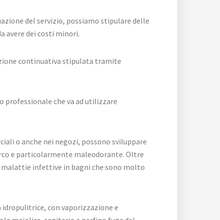
uazione del servizio, possiamo stipulare delle
 avere dei costi minori.
azione continuativa stipulata tramite
ro professionale che va ad utilizzare
rciali o anche nei negozi, possono sviluppare
porco e particolarmente maleodorante. Oltre
 malattie infettive in bagni che sono molto
 idropulitrice, con vaporizzazione e
la maiolica, sanitario e perfino fuga del