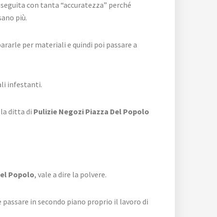
i eseguita con tanta “accuratezza” perché
sano più.
rarle per materiali e quindi poi passare a
i infestanti.
la ditta di
Pulizie Negozi Piazza Del Popolo
Del Popolo
, vale a dire la polvere.
 passare in secondo piano proprio il lavoro di