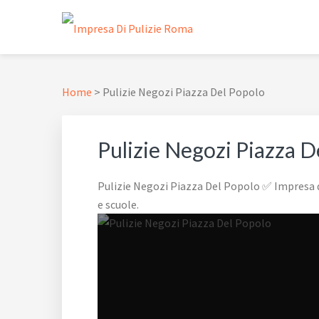
Passa
Passa
Passa
Skip
alla
al
al
to
navigazione
contenuto
piè
footer
IMPRESA DI PULIZIE
✅ Abitazioni e Attività Commerciali
primaria
principale
di
navigation
pagina
Home
>
Pulizie Negozi Piazza Del Popolo
Pulizie Negozi Piazza D
Pulizie Negozi Piazza Del Popolo ✅ Impresa di 
e scuole.