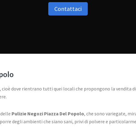
Contattaci
opolo
ori, cioè dove rientrano tutti quei locali che propongono la vendita 
ere.
 delle
Pulizie Negozi Piazza Del Popolo
, che sono variegate, mira
rre degli ambienti che siano sani, privi di polvere e particolarmente