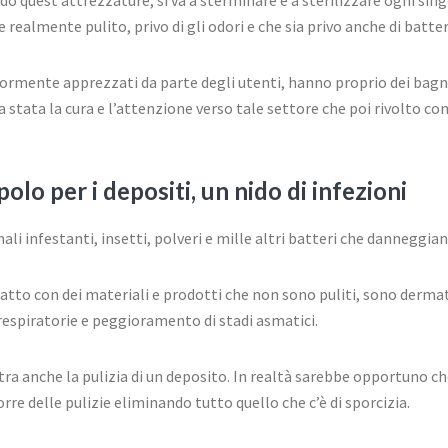
ealmente pulito, privo di gli odori e che sia privo anche di batter
ormente apprezzati da parte degli utenti, hanno proprio dei bagn
sia stata la cura e l’attenzione verso tale settore che poi rivolto 
olo per i depositi, un nido di infezioni
ali infestanti, insetti, polveri e mille altri batteri che danneggian
tto con dei materiali e prodotti che non sono puliti, sono dermatit
e respiratorie e peggioramento di stadi asmatici.
tra anche la pulizia di un deposito. In realtà sarebbe opportuno che
rre delle pulizie eliminando tutto quello che c’è di sporcizia.