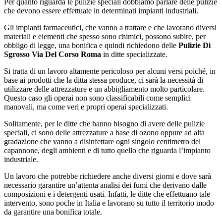
Per quanto riguarda le pulizie speciali dobbiamo parlare delle pulizie
che devono essere effettuate in determinati impianti industriali.
Gli impianti farmaceutici, che vanno a trattare e che lavorano diversi
materiali e elementi che spesso sono chimici, possono subire, per
obbligo di legge, una bonifica e quindi richiedono delle
Pulizie Di
Sgrosso Via Del Corso Roma
in ditte specializzate.
Si tratta di un lavoro altamente pericoloso per alcuni versi poiché, in
base ai prodotti che la ditta stessa produce, ci sarà la necessità di
utilizzare delle attrezzature e un abbigliamento molto particolare.
Questo caso gli operai non sono classificabili come semplici
manovali, ma come veri e propri operai specializzati.
Solitamente, per le ditte che hanno bisogno di avere delle pulizie
speciali, ci sono delle attrezzature a base di ozono oppure ad alta
gradazione che vanno a disinfettare ogni singolo centimetro del
capannone, degli ambienti e di tutto quello che riguarda l’impianto
industriale.
Un lavoro che potrebbe richiedere anche diversi giorni e dove sarà
necessario garantire un’attenta analisi dei fumi che derivano dalle
composizioni e i detergenti usati. Infatti, le ditte che effettuano tale
intervento, sono poche in Italia e lavorano su tutto il territorio modo
da garantire una bonifica totale.