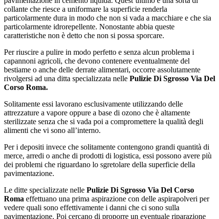
pavimentazione in cemento liquida. Quest’ultimo è una sorta di
collante che riesce a uniformare la superficie renderla
particolarmente dura in modo che non si vada a macchiare e che sia
particolarmente idrorepellente. Nonostante abbia queste
caratteristiche non è detto che non si possa sporcare.
Per riuscire a pulire in modo perfetto e senza alcun problema i
capannoni agricoli, che devono contenere eventualmente del
bestiame o anche delle derrate alimentari, occorre assolutamente
rivolgersi ad una ditta specializzata nelle
Pulizie Di Sgrosso Via Del
Corso Roma.
Solitamente essi lavorano esclusivamente utilizzando delle
attrezzature a vapore oppure a base di ozono che è altamente
sterilizzate senza che si vada poi a compromettere la qualità degli
alimenti che vi sono all’interno.
Per i depositi invece che solitamente contengono grandi quantità di
merce, arredi o anche di prodotti di logistica, essi possono avere più
dei problemi che riguardano lo sgretolare della superficie della
pavimentazione.
Le ditte specializzate nelle
Pulizie Di Sgrosso Via Del Corso
Roma
effettuano una prima aspirazione con delle aspirapolveri per
vedere quali sono effettivamente i danni che ci sono sulla
pavimentazione. Poi cercano di proporre un eventuale riparazione