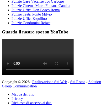
Pulizie Case Vacanze Tor Carbone
Pulizie Cinema Metro Fontana Candita
Pulizie Uffici Don Bosco Roma
Pulizie Teatri Ponte Milvio
Pulizie Uffici Esquilino
Pulizie Condomini Roiate
Guarda il nostro spot su YouTube
Copyright © 2026 |
Realizzazione Siti Web
-
Siti Roma
-
Solution
Group Communication
Mappa del Sito
Privacy
Richiesta di accesso ai dati