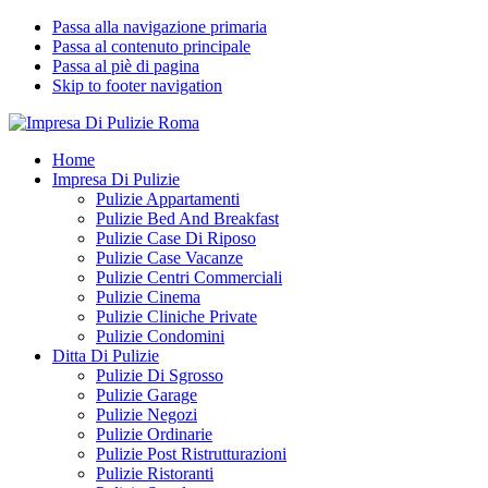
Passa alla navigazione primaria
Passa al contenuto principale
Passa al piè di pagina
Skip to footer navigation
Impresa Di Pulizie Roma
✅ Abitazioni e Attività Commerciali
Home
Impresa Di Pulizie
Pulizie Appartamenti
Pulizie Bed And Breakfast
Pulizie Case Di Riposo
Pulizie Case Vacanze
Pulizie Centri Commerciali
Pulizie Cinema
Pulizie Cliniche Private
Pulizie Condomini
Ditta Di Pulizie
Pulizie Di Sgrosso
Pulizie Garage
Pulizie Negozi
Pulizie Ordinarie
Pulizie Post Ristrutturazioni
Pulizie Ristoranti