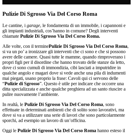
Pulizie Di Sgrosso Via Del Corso Roma
Le cantine, i
garage
, le fondamenta di un immobile, i capannoni e
gli impianti industriali, cos’hanno in comune? Degli interventi
chiamate
Pulizie Di Sgrosso Via Del Corso Roma.
Alle volte, con il termine
Pulizie Di Sgrosso Via Del Corso Roma
,
si va un po’ a ironizzare gli interventi che ci sono e che si possono
avere delle camere. Quasi tutte le mamme, quando rimproverano i
propri figli per il disordine che hanno trovato delle stanze da letto,
dove ci sono cumuli di immondizia, cibi lasciati a imputridire in
qualche angolo e magari dove si vede anche una pila di indumenti
mai piegati, usano proprio la frase: Cavoli qui ci servono delle
“
Pulizie di Sgrosso
”. Questo è utile per indicare che occorre una
ditta specializzata e anche qualche preghiera ad un santo riuscire a
pulire nuovamente l’ambiente.
In realtà, le
Pulizie Di Sgrosso Via Del Corso Roma
, sono
effettuate in determinati ambienti che di solito sono lavorativi, ma
dove si va a utilizzare una serie di lavori che sono particolarmente
sporchi, ad esempio un lavoro di un’officina.
Oggi le
Pulizie Di Sgrosso Via Del Corso Roma
hanno esteso il