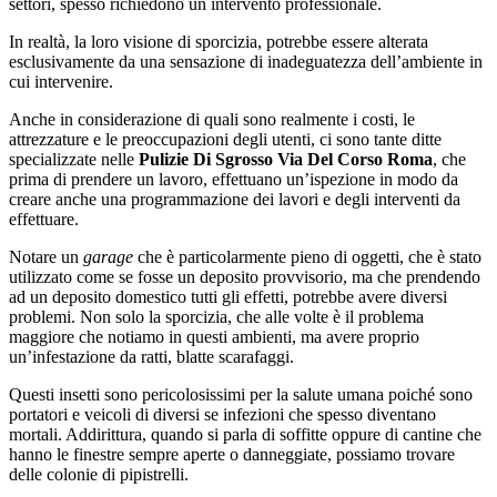
settori, spesso richiedono un intervento professionale.
In realtà, la loro visione di sporcizia, potrebbe essere alterata
esclusivamente da una sensazione di inadeguatezza dell’ambiente in
cui intervenire.
Anche in considerazione di quali sono realmente i costi, le
attrezzature e le preoccupazioni degli utenti, ci sono tante ditte
specializzate nelle
Pulizie Di Sgrosso Via Del Corso Roma
, che
prima di prendere un lavoro, effettuano un’ispezione in modo da
creare anche una programmazione dei lavori e degli interventi da
effettuare.
Notare un
garage
che è particolarmente pieno di oggetti, che è stato
utilizzato come se fosse un deposito provvisorio, ma che prendendo
ad un deposito domestico tutti gli effetti, potrebbe avere diversi
problemi. Non solo la sporcizia, che alle volte è il problema
maggiore che notiamo in questi ambienti, ma avere proprio
un’infestazione da ratti, blatte scarafaggi.
Questi insetti sono pericolosissimi per la salute umana poiché sono
portatori e veicoli di diversi se infezioni che spesso diventano
mortali. Addirittura, quando si parla di soffitte oppure di cantine che
hanno le finestre sempre aperte o danneggiate, possiamo trovare
delle colonie di pipistrelli.