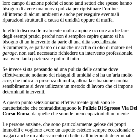
loro campo di azione poiché ci sono tanti settori che spesso hanno
bisogno di avere una nuova pulizia per ripristinare l’ordine
all’interno di alcuni ambienti e anche per eseguire eventuali
riparazioni strutturali a causa di umidità oppure di muffa.
In effetti discorso le realmente molto ampio e occorre anche fare
degli esempi pratici perché non è semplice capire quanto si ha
bisogno di un intervento da parte di una ditta specializzata.
Sicuramente, se parliamo di qualche macchia di olio di motore nel
garage
, non sarà necessario richiedere un intervento professionale,
ma avere tanta pazienza e pulire il tutto.
Se invece si sta pensando ad una pulizia delle cantine dove
effettivamente notiamo dei ristagni di umidità e si ha un’aria molto
acre, che indica la presenza di muffa, allora la situazione cambia
sensibilmente si deve utilizzare un metodo di lavoro che ci impone
determinati interventi.
A questo punto selezioniamo effettivamente quali sono le
caratteristiche che contraddistinguono le
Pulizie Di Sgrosso Via Del
Corso Roma
, da quelle che sono le preoccupazioni di un utente.
Le persone anziane, che sono particolarmente gelose dei propri
immobili e vogliono avere un aspetto estetico sempre eccezionale e
magari anche un abbassamento di batteri all’interno di determinati