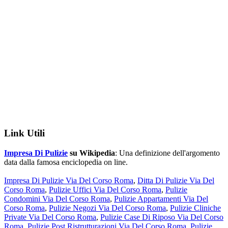
Link Utili
Impresa Di Pulizie
su Wikipedia
: Una definizione dell'argomento
data dalla famosa enciclopedia on line.
Impresa Di Pulizie Via Del Corso Roma
,
Ditta Di Pulizie Via Del
Corso Roma
,
Pulizie Uffici Via Del Corso Roma
,
Pulizie
Condomini Via Del Corso Roma
,
Pulizie Appartamenti Via Del
Corso Roma
,
Pulizie Negozi Via Del Corso Roma
,
Pulizie Cliniche
Private Via Del Corso Roma
,
Pulizie Case Di Riposo Via Del Corso
Roma
,
Pulizie Post Ristrutturazioni Via Del Corso Roma
,
Pulizie