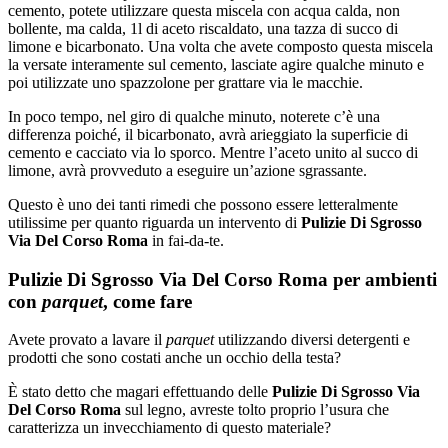
cemento, potete utilizzare questa miscela con acqua calda, non
bollente, ma calda, 1l di aceto riscaldato, una tazza di succo di
limone e bicarbonato. Una volta che avete composto questa miscela
la versate interamente sul cemento, lasciate agire qualche minuto e
poi utilizzate uno spazzolone per grattare via le macchie.
In poco tempo, nel giro di qualche minuto, noterete c’è una
differenza poiché, il bicarbonato, avrà arieggiato la superficie di
cemento e cacciato via lo sporco. Mentre l’aceto unito al succo di
limone, avrà provveduto a eseguire un’azione sgrassante.
Questo è uno dei tanti rimedi che possono essere letteralmente
utilissime per quanto riguarda un intervento di
Pulizie Di Sgrosso
Via Del Corso Roma
in fai-da-te.
Pulizie Di Sgrosso Via Del Corso Roma per ambienti
con
parquet
, come fare
Avete provato a lavare il
parquet
utilizzando diversi detergenti e
prodotti che sono costati anche un occhio della testa?
È stato detto che magari effettuando delle
Pulizie Di Sgrosso Via
Del Corso Roma
sul legno, avreste tolto proprio l’usura che
caratterizza un invecchiamento di questo materiale?