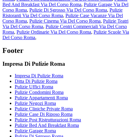
Bed And Breakfast Via Del Corso Roma
,
Pulizie Garage Via Del
Corso Roma
,
Pulizie Di Sgrosso Via Del Corso Roma
,
Pulizie
Ristoranti Via Del Corso Roma
,
Pulizie Case Vacanze Via Del
Corso Roma
,
Pulizie Cinema Via Del Corso Roma
,
Pulizie Teatri
Via Del Corso Roma
,
Pulizie Centri Commerciali Via Del Corso
Roma
,
Pulizie Ordinarie Via Del Corso Roma
,
Pulizie Scuole Via
Del Corso Roma
,
Footer
Impresa Di Pulizie Roma
Impresa Di Pulizie Roma
Ditta Di Pulizie Roma
Pulizie Uffici Roma
Pulizie Condomini Roma
Pulizie Appartamenti Roma
Pulizie Negozi Roma
Pulizie Cliniche Private Roma
Pulizie Case Di Riposo Roma
Pulizie Post Ristrutturazioni Roma
Pulizie Bed And Breakfast Roma
Pulizie Garage Roma
Pulizie Di Sgrosso Roma