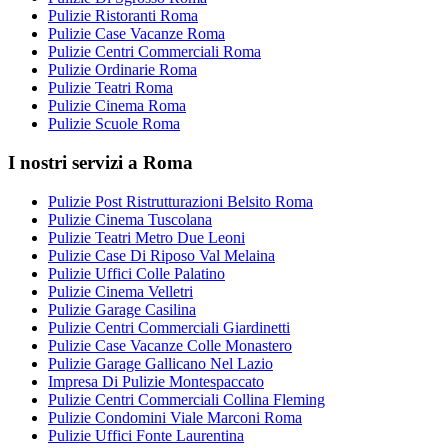
Pulizie Ristoranti Roma
Pulizie Case Vacanze Roma
Pulizie Centri Commerciali Roma
Pulizie Ordinarie Roma
Pulizie Teatri Roma
Pulizie Cinema Roma
Pulizie Scuole Roma
I nostri servizi a Roma
Pulizie Post Ristrutturazioni Belsito Roma
Pulizie Cinema Tuscolana
Pulizie Teatri Metro Due Leoni
Pulizie Case Di Riposo Val Melaina
Pulizie Uffici Colle Palatino
Pulizie Cinema Velletri
Pulizie Garage Casilina
Pulizie Centri Commerciali Giardinetti
Pulizie Case Vacanze Colle Monastero
Pulizie Garage Gallicano Nel Lazio
Impresa Di Pulizie Montespaccato
Pulizie Centri Commerciali Collina Fleming
Pulizie Condomini Viale Marconi Roma
Pulizie Uffici Fonte Laurentina