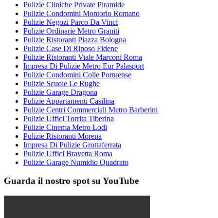
Pulizie Cliniche Private Piramide
Pulizie Condomini Montorio Romano
Pulizie Negozi Parco Da Vinci
Pulizie Ordinarie Metro Graniti
Pulizie Ristoranti Piazza Bologna
Pulizie Case Di Riposo Fidene
Pulizie Ristoranti Viale Marconi Roma
Impresa Di Pulizie Metro Eur Palasport
Pulizie Condomini Colle Portuense
Pulizie Scuole Le Rughe
Pulizie Garage Dragona
Pulizie Appartamenti Casilina
Pulizie Centri Commerciali Metro Barberini
Pulizie Uffici Torrita Tiberina
Pulizie Cinema Metro Lodi
Pulizie Ristoranti Morena
Impresa Di Pulizie Grottaferrata
Pulizie Uffici Bravetta Roma
Pulizie Garage Numidio Quadrato
Guarda il nostro spot su YouTube