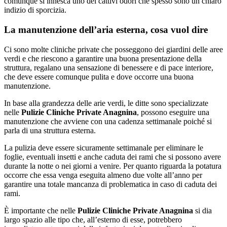
comunque si innesca uno dei cattivi odori che spesso sono un chiaro
indizio di sporcizia.
La manutenzione dell’aria esterna, cosa vuol dire
Ci sono molte cliniche private che posseggono dei giardini delle aree
verdi e che riescono a garantire una buona presentazione della
struttura, regalano una sensazione di benessere e di pace interiore,
che deve essere comunque pulita e dove occorre una buona
manutenzione.
In base alla grandezza delle arie verdi, le ditte sono specializzate
nelle
Pulizie Cliniche Private Anagnina
, possono eseguire una
manutenzione che avviene con una cadenza settimanale poiché si
parla di una struttura esterna.
La pulizia deve essere sicuramente settimanale per eliminare le
foglie, eventuali insetti e anche caduta dei rami che si possono avere
durante la notte o nei giorni a venire. Per quanto riguarda la potatura
occorre che essa venga eseguita almeno due volte all’anno per
garantire una totale mancanza di problematica in caso di caduta dei
rami.
È importante che nelle
Pulizie Cliniche Private Anagnina
si dia
largo spazio alle tipo che, all’esterno di esse, potrebbero