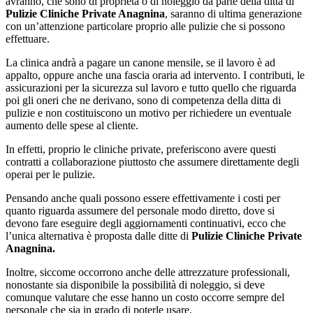
avranno, che sono di proprietà o di noleggio da parte della ditta di
Pulizie Cliniche Private Anagnina
, saranno di ultima generazione
con un’attenzione particolare proprio alle pulizie che si possono
effettuare.
La clinica andrà a pagare un canone mensile, se il lavoro è ad
appalto, oppure anche una fascia oraria ad intervento. I contributi, le
assicurazioni per la sicurezza sul lavoro e tutto quello che riguarda
poi gli oneri che ne derivano, sono di competenza della ditta di
pulizie e non costituiscono un motivo per richiedere un eventuale
aumento delle spese al cliente.
In effetti, proprio le cliniche private, preferiscono avere questi
contratti a collaborazione piuttosto che assumere direttamente degli
operai per le pulizie.
Pensando anche quali possono essere effettivamente i costi per
quanto riguarda assumere del personale modo diretto, dove si
devono fare eseguire degli aggiornamenti continuativi, ecco che
l’unica alternativa è proposta dalle ditte di
Pulizie Cliniche Private
Anagnina.
Inoltre, siccome occorrono anche delle attrezzature professionali,
nonostante sia disponibile la possibilità di noleggio, si deve
comunque valutare che esse hanno un costo occorre sempre del
personale che sia in grado di poterle usare.