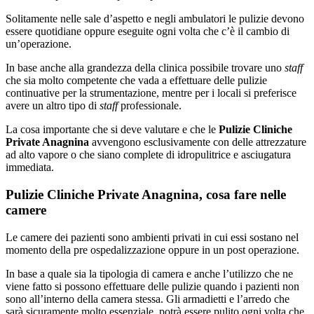
Solitamente nelle sale d’aspetto e negli ambulatori le pulizie devono
essere quotidiane oppure eseguite ogni volta che c’è il cambio di
un’operazione.
In base anche alla grandezza della clinica possibile trovare uno
staff
che sia molto competente che vada a effettuare delle pulizie
continuative per la strumentazione, mentre per i locali si preferisce
avere un altro tipo di
staff
professionale.
La cosa importante che si deve valutare e che le
Pulizie Cliniche
Private Anagnina
avvengono esclusivamente con delle attrezzature
ad alto vapore o che siano complete di idropulitrice e asciugatura
immediata.
Pulizie Cliniche Private Anagnina, cosa fare nelle
camere
Le camere dei pazienti sono ambienti privati in cui essi sostano nel
momento della pre ospedalizzazione oppure in un post operazione.
In base a quale sia la tipologia di camera e anche l’utilizzo che ne
viene fatto si possono effettuare delle pulizie quando i pazienti non
sono all’interno della camera stessa. Gli armadietti e l’arredo che
sarà sicuramente molto essenziale, potrà essere pulito ogni volta che