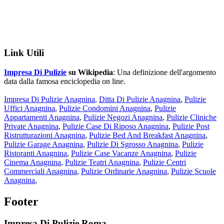
Link Utili
Impresa Di Pulizie
su Wikipedia
: Una definizione dell'argomento
data dalla famosa enciclopedia on line.
Impresa Di Pulizie Anagnina
,
Ditta Di Pulizie Anagnina
,
Pulizie
Uffici Anagnina
,
Pulizie Condomini Anagnina
,
Pulizie
Appartamenti Anagnina
,
Pulizie Negozi Anagnina
,
Pulizie Cliniche
Private Anagnina
,
Pulizie Case Di Riposo Anagnina
,
Pulizie Post
Ristrutturazioni Anagnina
,
Pulizie Bed And Breakfast Anagnina
,
Pulizie Garage Anagnina
,
Pulizie Di Sgrosso Anagnina
,
Pulizie
Ristoranti Anagnina
,
Pulizie Case Vacanze Anagnina
,
Pulizie
Cinema Anagnina
,
Pulizie Teatri Anagnina
,
Pulizie Centri
Commerciali Anagnina
,
Pulizie Ordinarie Anagnina
,
Pulizie Scuole
Anagnina
,
Footer
Impresa Di Pulizie Roma