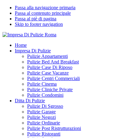
Passa alla navigazione primaria
Passa al contenuto principale
Passa al piè di pagina
Skip to footer navigation
Impresa Di Pulizie Roma
✅ Abitazioni e Attività Commerciali
Home
Impresa Di Pulizie
Pulizie Appartamenti
Pulizie Bed And Breakfast
Pulizie Case Di Riposo
Pulizie Case Vacanze
Pulizie Centri Commerciali
Pulizie Cinema
Pulizie Cliniche Private
Pulizie Condomini
Ditta Di Pulizie
Pulizie Di Sgrosso
Pulizie Garage
Pulizie Negozi
Pulizie Ordinarie
Pulizie Post Ristrutturazioni
Pulizie Ristoranti