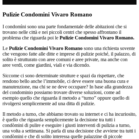
Pulizie Condomini Vivaro Romano
I condomìni sono una parte fondamentale delle abitazioni che si
trovano nelle città e nei piccoli centri che spesso affrontano il
problema che riguarda poi le
Pulizie Condomini Vivaro Romano.
Le
Pulizie Condomini Vivaro Romano
sono una richiesta sovente
che vengono fatte alle ditte e imprese di pulizie poiché, il palazzo, di
solito è strutturato con aree comuni e aree private, ma anche con
aree verdi, come giardini, viali e via dicendo.
Siccome ci sono determinate strutture e spazi da rispettare, che
rendono bello anche l’immobile, ci deve essere una buona cura e
manutenzione, ma chi se ne deve occupare? In base alla grandezza
del condominio possiamo trovare diverse soluzioni, come ad
esempio quello che riguarda il metodo a “turno” oppure quello di
rivolgersi semplicemente ad una ditta di pulizie.
Il metodo a turno, che abbiamo trovato su internet e ci ha incuriosito,
è quello che riguarda semplicemente la decisione tra tutti i
condòmini di pulire e eseguire i giusti interventi di pulizia a turno,
una volta a settimana. Si parla di una decisione che avviene tra tutti i
condòmini e che di solito interessa quelle palazzine di piccole