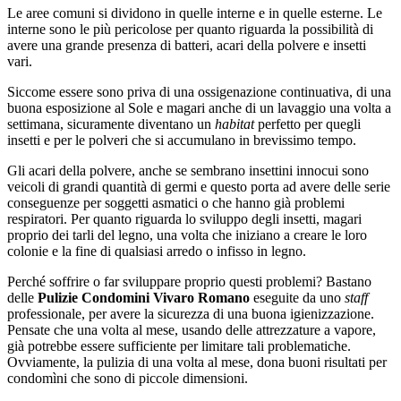
Le aree comuni si dividono in quelle interne e in quelle esterne. Le
interne sono le più pericolose per quanto riguarda la possibilità di
avere una grande presenza di batteri, acari della polvere e insetti
vari.
Siccome essere sono priva di una ossigenazione continuativa, di una
buona esposizione al Sole e magari anche di un lavaggio una volta a
settimana, sicuramente diventano un
habitat
perfetto per quegli
insetti e per le polveri che si accumulano in brevissimo tempo.
Gli acari della polvere, anche se sembrano insettini innocui sono
veicoli di grandi quantità di germi e questo porta ad avere delle serie
conseguenze per soggetti asmatici o che hanno già problemi
respiratori. Per quanto riguarda lo sviluppo degli insetti, magari
proprio dei tarli del legno, una volta che iniziano a creare le loro
colonie e la fine di qualsiasi arredo o infisso in legno.
Perché soffrire o far sviluppare proprio questi problemi? Bastano
delle
Pulizie Condomini Vivaro Romano
eseguite da uno
staff
professionale, per avere la sicurezza di una buona igienizzazione.
Pensate che una volta al mese, usando delle attrezzature a vapore,
già potrebbe essere sufficiente per limitare tali problematiche.
Ovviamente, la pulizia di una volta al mese, dona buoni risultati per
condomìni che sono di piccole dimensioni.