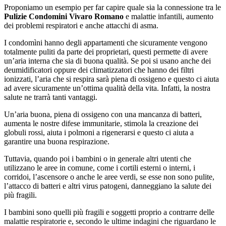
Proponiamo un esempio per far capire quale sia la connessione tra le
Pulizie Condomini Vivaro Romano
e malattie infantili, aumento
dei problemi respiratori e anche attacchi di asma.
I condomìni hanno degli appartamenti che sicuramente vengono
totalmente puliti da parte dei proprietari, questi permette di avere
un’aria interna che sia di buona qualità. Se poi si usano anche dei
deumidificatori oppure dei climatizzatori che hanno dei filtri
ionizzati, l’aria che si respira sarà piena di ossigeno e questo ci aiuta
ad avere sicuramente un’ottima qualità della vita. Infatti, la nostra
salute ne trarrà tanti vantaggi.
Un’aria buona, piena di ossigeno con una mancanza di batteri,
aumenta le nostre difese immunitarie, stimola la creazione dei
globuli rossi, aiuta i polmoni a rigenerarsi e questo ci aiuta a
garantire una buona respirazione.
Tuttavia, quando poi i bambini o in generale altri utenti che
utilizzano le aree in comune, come i cortili esterni o interni, i
corridoi, l’ascensore o anche le aree verdi, se esse non sono pulite,
l’attacco di batteri e altri virus patogeni, danneggiano la salute dei
più fragili.
I bambini sono quelli più fragili e soggetti proprio a contrarre delle
malattie respiratorie e, secondo le ultime indagini che riguardano le