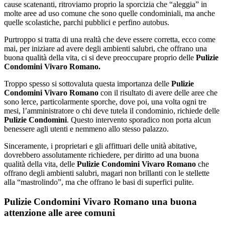
cause scatenanti, ritroviamo proprio la sporcizia che “aleggia” in
molte aree ad uso comune che sono quelle condominiali, ma anche
quelle scolastiche, parchi pubblici e perfino autobus.
Purtroppo si tratta di una realtà che deve essere corretta, ecco come
mai, per iniziare ad avere degli ambienti salubri, che offrano una
buona qualità della vita, ci si deve preoccupare proprio delle
Pulizie
Condomini Vivaro Romano.
Troppo spesso si sottovaluta questa importanza delle
Pulizie
Condomini Vivaro Romano
con il risultato di avere delle aree che
sono lerce, particolarmente sporche, dove poi, una volta ogni tre
mesi, l’amministratore o chi deve tutela il condominio, richiede delle
Pulizie Condomìni
. Questo intervento sporadico non porta alcun
benessere agli utenti e nemmeno allo stesso palazzo.
Sinceramente, i proprietari e gli affittuari delle unità abitative,
dovrebbero assolutamente richiedere, per diritto ad una buona
qualità della vita, delle
Pulizie Condomini Vivaro Romano
che
offrano degli ambienti salubri, magari non brillanti con le stellette
alla “mastrolindo”, ma che offrano le basi di superfici pulite.
Pulizie Condomini Vivaro Romano una buona
attenzione alle aree comuni