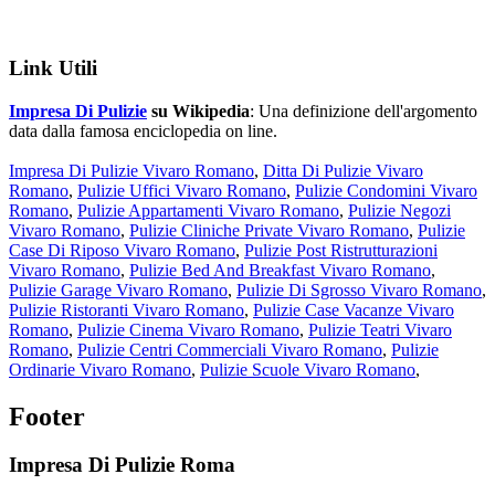
Link Utili
Impresa Di Pulizie
su Wikipedia
: Una definizione dell'argomento
data dalla famosa enciclopedia on line.
Impresa Di Pulizie Vivaro Romano
,
Ditta Di Pulizie Vivaro
Romano
,
Pulizie Uffici Vivaro Romano
,
Pulizie Condomini Vivaro
Romano
,
Pulizie Appartamenti Vivaro Romano
,
Pulizie Negozi
Vivaro Romano
,
Pulizie Cliniche Private Vivaro Romano
,
Pulizie
Case Di Riposo Vivaro Romano
,
Pulizie Post Ristrutturazioni
Vivaro Romano
,
Pulizie Bed And Breakfast Vivaro Romano
,
Pulizie Garage Vivaro Romano
,
Pulizie Di Sgrosso Vivaro Romano
,
Pulizie Ristoranti Vivaro Romano
,
Pulizie Case Vacanze Vivaro
Romano
,
Pulizie Cinema Vivaro Romano
,
Pulizie Teatri Vivaro
Romano
,
Pulizie Centri Commerciali Vivaro Romano
,
Pulizie
Ordinarie Vivaro Romano
,
Pulizie Scuole Vivaro Romano
,
Footer
Impresa Di Pulizie Roma