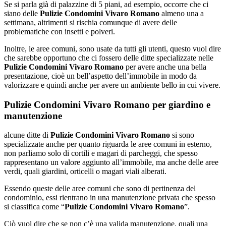
Se si parla già di palazzine di 5 piani, ad esempio, occorre che ci
siano delle
Pulizie Condomini Vivaro Romano
almeno una a
settimana, altrimenti si rischia comunque di avere delle
problematiche con insetti e polveri.
Inoltre, le aree comuni, sono usate da tutti gli utenti, questo vuol dire
che sarebbe opportuno che ci fossero delle ditte specializzate nelle
Pulizie Condomini Vivaro Romano
per avere anche una bella
presentazione, cioè un bell’aspetto dell’immobile in modo da
valorizzare e quindi anche per avere un ambiente bello in cui vivere.
Pulizie Condomini Vivaro Romano per giardino e
manutenzione
alcune ditte di
Pulizie Condomini Vivaro Romano
si sono
specializzate anche per quanto riguarda le aree comuni in esterno,
non parliamo solo di cortili e magari di parcheggi, che spesso
rappresentano un valore aggiunto all’immobile, ma anche delle aree
verdi, quali giardini, orticelli o magari viali alberati.
Essendo queste delle aree comuni che sono di pertinenza del
condominio, essi rientrano in una manutenzione privata che spesso
si classifica come “
Pulizie Condomini Vivaro Romano
”.
Ciò vuol dire che se non c’è una valida manutenzione, quali una