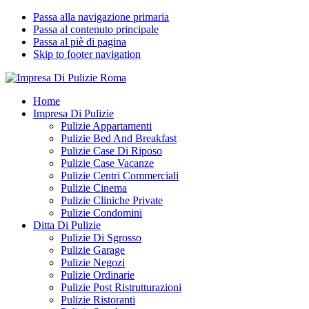
Passa alla navigazione primaria
Passa al contenuto principale
Passa al piè di pagina
Skip to footer navigation
Impresa Di Pulizie Roma
✅ Abitazioni e Attività Commerciali
Home
Impresa Di Pulizie
Pulizie Appartamenti
Pulizie Bed And Breakfast
Pulizie Case Di Riposo
Pulizie Case Vacanze
Pulizie Centri Commerciali
Pulizie Cinema
Pulizie Cliniche Private
Pulizie Condomini
Ditta Di Pulizie
Pulizie Di Sgrosso
Pulizie Garage
Pulizie Negozi
Pulizie Ordinarie
Pulizie Post Ristrutturazioni
Pulizie Ristoranti