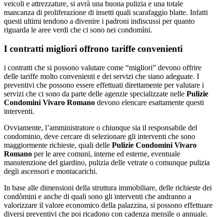
veicoli e attrezzature, si avrà una buona pulizia e una totale
mancanza di proliferazione di insetti quali scarafaggio blatte. Infatti
questi ultimi tendono a divenire i padroni indiscussi per quanto
riguarda le aree verdi che ci sono nei condomìni.
I contratti migliori offrono tariffe convenienti
i contratti che si possono valutare come “migliori” devono offrire
delle tariffe molto convenienti e dei servizi che siano adeguate. I
preventivi che possono essere effettuati direttamente per valutare i
servizi che ci sono da parte delle agenzie specializzate nelle
Pulizie
Condomini Vivaro Romano
devono elencare esattamente questi
interventi.
Ovviamente, l’amministratore o chiunque sia il responsabile del
condominio, deve cercare di selezionare gli interventi che sono
maggiormente richieste, quali delle
Pulizie Condomini Vivaro
Romano
per le aree comuni, interne ed esterne, eventuale
manutenzione del giardino, pulizia delle vetrate o comunque pulizia
degli ascensori e montacarichi.
In base alle dimensioni della struttura immobiliare, delle richieste dei
condòmini e anche di quali sono gli interventi che andranno a
valorizzare il valore economico della palazzina, si possono effettuare
diversi preventivi che poi ricadono con cadenza mensile o annuale.