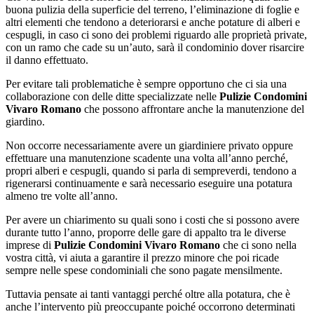
buona pulizia della superficie del terreno, l’eliminazione di foglie e
altri elementi che tendono a deteriorarsi e anche potature di alberi e
cespugli, in caso ci sono dei problemi riguardo alle proprietà private,
con un ramo che cade su un’auto, sarà il condominio dover risarcire
il danno effettuato.
Per evitare tali problematiche è sempre opportuno che ci sia una
collaborazione con delle ditte specializzate nelle
Pulizie Condomini
Vivaro Romano
che possono affrontare anche la manutenzione del
giardino.
Non occorre necessariamente avere un giardiniere privato oppure
effettuare una manutenzione scadente una volta all’anno perché,
propri alberi e cespugli, quando si parla di sempreverdi, tendono a
rigenerarsi continuamente e sarà necessario eseguire una potatura
almeno tre volte all’anno.
Per avere un chiarimento su quali sono i costi che si possono avere
durante tutto l’anno, proporre delle gare di appalto tra le diverse
imprese di
Pulizie Condomini Vivaro Romano
che ci sono nella
vostra città, vi aiuta a garantire il prezzo minore che poi ricade
sempre nelle spese condominiali che sono pagate mensilmente.
Tuttavia pensate ai tanti vantaggi perché oltre alla potatura, che è
anche l’intervento più preoccupante poiché occorrono determinati