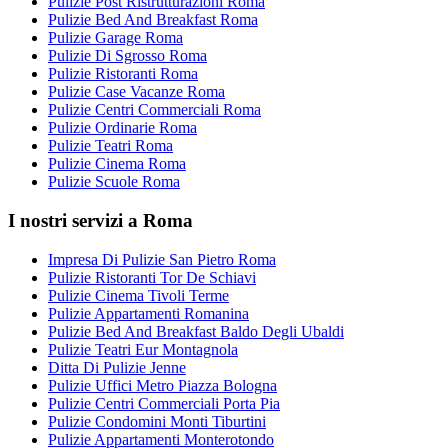
Pulizie Post Ristrutturazioni Roma
Pulizie Bed And Breakfast Roma
Pulizie Garage Roma
Pulizie Di Sgrosso Roma
Pulizie Ristoranti Roma
Pulizie Case Vacanze Roma
Pulizie Centri Commerciali Roma
Pulizie Ordinarie Roma
Pulizie Teatri Roma
Pulizie Cinema Roma
Pulizie Scuole Roma
I nostri servizi a Roma
Impresa Di Pulizie San Pietro Roma
Pulizie Ristoranti Tor De Schiavi
Pulizie Cinema Tivoli Terme
Pulizie Appartamenti Romanina
Pulizie Bed And Breakfast Baldo Degli Ubaldi
Pulizie Teatri Eur Montagnola
Ditta Di Pulizie Jenne
Pulizie Uffici Metro Piazza Bologna
Pulizie Centri Commerciali Porta Pia
Pulizie Condomini Monti Tiburtini
Pulizie Appartamenti Monterotondo