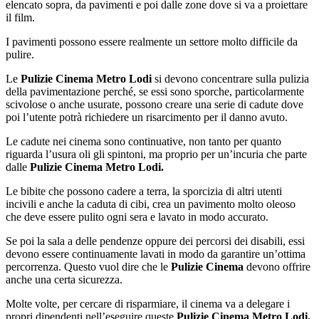
elencato sopra, da pavimenti e poi dalle zone dove si va a proiettare
il film.
I pavimenti possono essere realmente un settore molto difficile da
pulire.
Le
Pulizie Cinema Metro Lodi
si devono concentrare sulla pulizia
della pavimentazione perché, se essi sono sporche, particolarmente
scivolose o anche usurate, possono creare una serie di cadute dove
poi l’utente potrà richiedere un risarcimento per il danno avuto.
Le cadute nei cinema sono continuative, non tanto per quanto
riguarda l’usura oli gli spintoni, ma proprio per un’incuria che parte
dalle
Pulizie Cinema Metro Lodi.
Le bibite che possono cadere a terra, la sporcizia di altri utenti
incivili e anche la caduta di cibi, crea un pavimento molto oleoso
che deve essere pulito ogni sera e lavato in modo accurato.
Se poi la sala a delle pendenze oppure dei percorsi dei disabili, essi
devono essere continuamente lavati in modo da garantire un’ottima
percorrenza. Questo vuol dire che le
Pulizie Cinema
devono offrire
anche una certa sicurezza.
Molte volte, per cercare di risparmiare, il cinema va a delegare i
propri dipendenti nell’eseguire queste
Pulizie Cinema Metro Lodi.