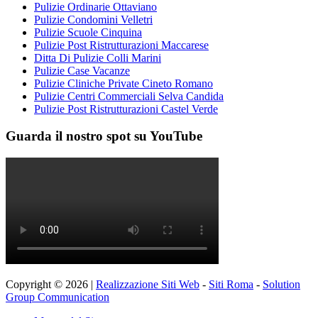
Pulizie Ordinarie Ottaviano
Pulizie Condomini Velletri
Pulizie Scuole Cinquina
Pulizie Post Ristrutturazioni Maccarese
Ditta Di Pulizie Colli Marini
Pulizie Case Vacanze
Pulizie Cliniche Private Cineto Romano
Pulizie Centri Commerciali Selva Candida
Pulizie Post Ristrutturazioni Castel Verde
Guarda il nostro spot su YouTube
Copyright © 2026 |
Realizzazione Siti Web
-
Siti Roma
-
Solution
Group Communication