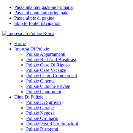
Passa alla navigazione primaria
Passa al contenuto principale
Passa al piè di pagina
Skip to footer navigation
Impresa Di Pulizie Roma
✅ Abitazioni e Attività Commerciali
Home
Impresa Di Pulizie
Pulizie Appartamenti
Pulizie Bed And Breakfast
Pulizie Case Di Riposo
Pulizie Case Vacanze
Pulizie Centri Commerciali
Pulizie Cinema
Pulizie Cliniche Private
Pulizie Condomini
Ditta Di Pulizie
Pulizie Di Sgrosso
Pulizie Garage
Pulizie Negozi
Pulizie Ordinarie
Pulizie Post Ristrutturazioni
Pulizie Ristoranti