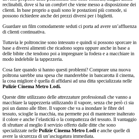
reclinabili, dove si ha un
comfort
che viene messo a disposizione dei
clienti. In base proprio a quali sono le postazioni più comode, si
possono richiedere anche dei prezzi diversi per i biglietti.
Guardare un film comodamente seduti ci porta ad avere un’affluenza
di clienti continuativa.
Tuttavia le poltroncine sono intessuto e quindi si possono sporcare in
base a diversi alimenti che ricadono sopra oppure anche in base a
delle bibite che tendono poi a impregnare la fodera e a macchiare in
modo indelebile la tappezzeria.
Cosa fare quando si hanno questi problemi? Comprare una nuova
poltrona sarebbe una spesa che manderebbe in bancarotta il cinema,
la cosa migliore è quella di affidarsi ad una ditta specializzata nelle
Pulizie Cinema Metro Lodi.
Queste ditte utilizzano delle attrezzature professionali che vanno a
macchiare la tappezzeria utilizzando il vapore, senza che però ci sia
poi un danno alle fibre. Il vapore che va a inondare le fibre del
tessuto, scioglie la macchia, ma permette poi di mantenere inalterato
il colore e anche l’elasticità o la compattezza del tessuto. Il vantaggio
di sfruttare al meglio il servizio offerto dalle ditte che sono
specializzate nelle
Pulizie Cinema Metro Lodi
e anche quelle di
avere la sicurezza di un’asciugatura immediata.