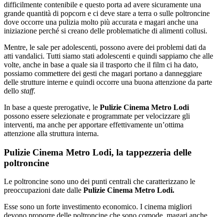
difficilmente contenibile e questo porta ad avere sicuramente una
grande quantità di popcorn e ci deve stare a terra o sulle poltroncine
dove occorre una pulizia molto più accurata e magari anche una
iniziazione perché si creano delle problematiche di alimenti collusi.
Mentre, le sale per adolescenti, possono avere dei problemi dati da
atti vandalici. Tutti siamo stati adolescenti e quindi sappiamo che alle
volte, anche in base a quale sia il trasporto che il film ci ha dato,
possiamo commettere dei gesti che magari portano a danneggiare
delle strutture interne e quindi occorre una buona attenzione da parte
dello
staff
.
In base a queste prerogative, le
Pulizie Cinema Metro Lodi
possono essere selezionate e programmate per velocizzare gli
interventi, ma anche per apportare effettivamente un’ottima
attenzione alla struttura interna.
Pulizie Cinema Metro Lodi, la tappezzeria delle
poltroncine
Le poltroncine sono uno dei punti centrali che caratterizzano le
preoccupazioni date dalle
Pulizie Cinema Metro Lodi.
Esse sono un forte investimento economico. I cinema migliori
devono proporre delle poltroncine che sono comode, magari anche