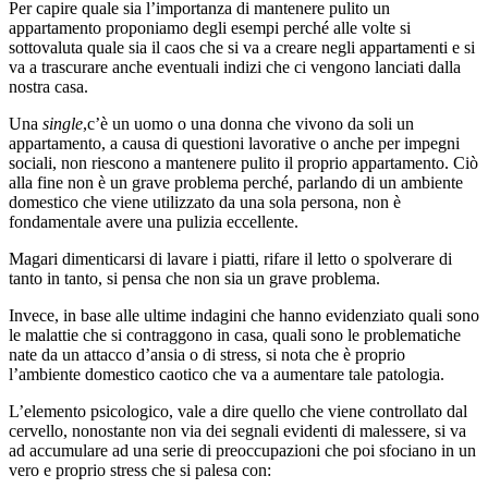
Per capire quale sia l’importanza di mantenere pulito un
appartamento proponiamo degli esempi perché alle volte si
sottovaluta quale sia il caos che si va a creare negli appartamenti e si
va a trascurare anche eventuali indizi che ci vengono lanciati dalla
nostra casa.
Una
single
,c’è un uomo o una donna che vivono da soli un
appartamento, a causa di questioni lavorative o anche per impegni
sociali, non riescono a mantenere pulito il proprio appartamento. Ciò
alla fine non è un grave problema perché, parlando di un ambiente
domestico che viene utilizzato da una sola persona, non è
fondamentale avere una pulizia eccellente.
Magari dimenticarsi di lavare i piatti, rifare il letto o spolverare di
tanto in tanto, si pensa che non sia un grave problema.
Invece, in base alle ultime indagini che hanno evidenziato quali sono
le malattie che si contraggono in casa, quali sono le problematiche
nate da un attacco d’ansia o di stress, si nota che è proprio
l’ambiente domestico caotico che va a aumentare tale patologia.
L’elemento psicologico, vale a dire quello che viene controllato dal
cervello, nonostante non via dei segnali evidenti di malessere, si va
ad accumulare ad una serie di preoccupazioni che poi sfociano in un
vero e proprio stress che si palesa con: