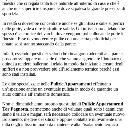
finestra che ci regala tanta luce naturale all’interno di casa e che è
anche una superficie trasparente dove si palesa la grande presenza di
sporcizia.
In realtà si dovrebbe concentrare anche se gli infissi e sulle superfici
delle porte, vale a dire le strutture solide. Gli infissi sono il telaio che
spesso è la cornice dei varchi dove vengono poi collocate le porte le
finestre. Esse devono venire pulite con una certa periodicità per
notare se si stanno staccando dalla parete.
Infatti, essendo questi dei settori che rimangono aderenti alla parete,
possono sviluppare una serie di che vanno a sgretolare l’intonaco e
quindi a rendere ballerino il telaio in modo da iniziare a creare degli
spifferi e a non provvedere più all’isolamento termico perché essi
sono stati installati.
Le ditte specializzate nelle
Pulizie Appartamenti
effettuano
un’ispezione anche un eventuale pulizia in modo da garantire un
aiuto ottimale all’ambiente domestico.
Non ci dimentichiamo, proprio questi tipi di
Pulizie Appartamenti
Tor Pagnotta,
permettono anche di valutare quali sono i danni che
siano il telaio e magari sarà necessario collocare un eventuale nuovo
isolamento, mettere del silicone oppure contattare nuovamente una
ditta degli infissi in modo da mantenere alta l’isolamento termico