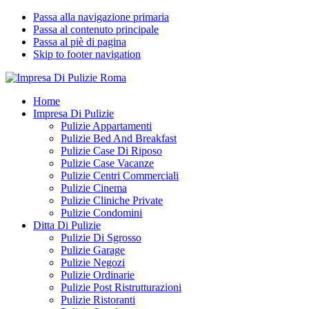
Passa alla navigazione primaria
Passa al contenuto principale
Passa al piè di pagina
Skip to footer navigation
Impresa Di Pulizie Roma
✅ Abitazioni e Attività Commerciali
Home
Impresa Di Pulizie
Pulizie Appartamenti
Pulizie Bed And Breakfast
Pulizie Case Di Riposo
Pulizie Case Vacanze
Pulizie Centri Commerciali
Pulizie Cinema
Pulizie Cliniche Private
Pulizie Condomini
Ditta Di Pulizie
Pulizie Di Sgrosso
Pulizie Garage
Pulizie Negozi
Pulizie Ordinarie
Pulizie Post Ristrutturazioni
Pulizie Ristoranti