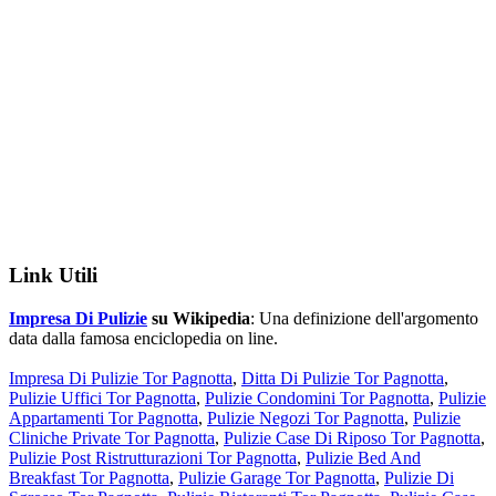
Link Utili
Impresa Di Pulizie
su Wikipedia
: Una definizione dell'argomento
data dalla famosa enciclopedia on line.
Impresa Di Pulizie Tor Pagnotta
,
Ditta Di Pulizie Tor Pagnotta
,
Pulizie Uffici Tor Pagnotta
,
Pulizie Condomini Tor Pagnotta
,
Pulizie
Appartamenti Tor Pagnotta
,
Pulizie Negozi Tor Pagnotta
,
Pulizie
Cliniche Private Tor Pagnotta
,
Pulizie Case Di Riposo Tor Pagnotta
,
Pulizie Post Ristrutturazioni Tor Pagnotta
,
Pulizie Bed And
Breakfast Tor Pagnotta
,
Pulizie Garage Tor Pagnotta
,
Pulizie Di