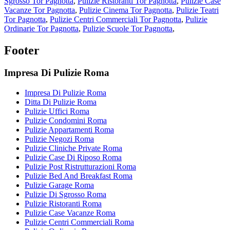
Sgrosso Tor Pagnotta
,
Pulizie Ristoranti Tor Pagnotta
,
Pulizie Case
Vacanze Tor Pagnotta
,
Pulizie Cinema Tor Pagnotta
,
Pulizie Teatri
Tor Pagnotta
,
Pulizie Centri Commerciali Tor Pagnotta
,
Pulizie
Ordinarie Tor Pagnotta
,
Pulizie Scuole Tor Pagnotta
,
Footer
Impresa Di Pulizie Roma
Impresa Di Pulizie Roma
Ditta Di Pulizie Roma
Pulizie Uffici Roma
Pulizie Condomini Roma
Pulizie Appartamenti Roma
Pulizie Negozi Roma
Pulizie Cliniche Private Roma
Pulizie Case Di Riposo Roma
Pulizie Post Ristrutturazioni Roma
Pulizie Bed And Breakfast Roma
Pulizie Garage Roma
Pulizie Di Sgrosso Roma
Pulizie Ristoranti Roma
Pulizie Case Vacanze Roma
Pulizie Centri Commerciali Roma