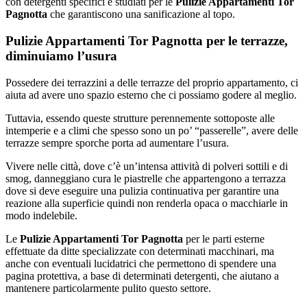
con detergenti specifici e studiati per le
Pulizie Appartamenti Tor
Pagnotta
che garantiscono una sanificazione al topo.
Pulizie Appartamenti Tor Pagnotta per le terrazze,
diminuiamo l’usura
Possedere dei terrazzini a delle terrazze del proprio appartamento, ci
aiuta ad avere uno spazio esterno che ci possiamo godere al meglio.
Tuttavia, essendo queste strutture perennemente sottoposte alle
intemperie e a climi che spesso sono un po’ “passerelle”, avere delle
terrazze sempre sporche porta ad aumentare l’usura.
Vivere nelle città, dove c’è un’intensa attività di polveri sottili e di
smog, danneggiano cura le piastrelle che appartengono a terrazza
dove si deve eseguire una pulizia continuativa per garantire una
reazione alla superficie quindi non renderla opaca o macchiarle in
modo indelebile.
Le
Pulizie Appartamenti Tor Pagnotta
per le parti esterne
effettuate da ditte specializzate con determinati macchinari, ma
anche con eventuali lucidatrici che permettono di spendere una
pagina protettiva, a base di determinati detergenti, che aiutano a
mantenere particolarmente pulito questo settore.