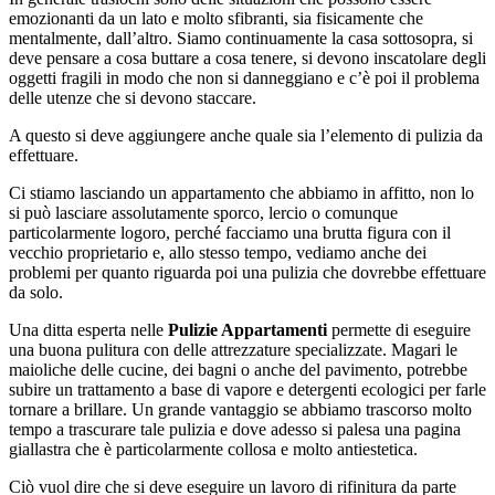
emozionanti da un lato e molto sfibranti, sia fisicamente che
mentalmente, dall’altro. Siamo continuamente la casa sottosopra, si
deve pensare a cosa buttare a cosa tenere, si devono inscatolare degli
oggetti fragili in modo che non si danneggiano e c’è poi il problema
delle utenze che si devono staccare.
A questo si deve aggiungere anche quale sia l’elemento di pulizia da
effettuare.
Ci stiamo lasciando un appartamento che abbiamo in affitto, non lo
si può lasciare assolutamente sporco, lercio o comunque
particolarmente logoro, perché facciamo una brutta figura con il
vecchio proprietario e, allo stesso tempo, vediamo anche dei
problemi per quanto riguarda poi una pulizia che dovrebbe effettuare
da solo.
Una ditta esperta nelle
Pulizie Appartamenti
permette di eseguire
una buona pulitura con delle attrezzature specializzate. Magari le
maioliche delle cucine, dei bagni o anche del pavimento, potrebbe
subire un trattamento a base di vapore e detergenti ecologici per farle
tornare a brillare. Un grande vantaggio se abbiamo trascorso molto
tempo a trascurare tale pulizia e dove adesso si palesa una pagina
giallastra che è particolarmente collosa e molto antiestetica.
Ciò vuol dire che si deve eseguire un lavoro di rifinitura da parte