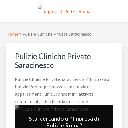
Passa
Passa
Passa
Skip
alla
al
al
to
navigazione
contenuto
piè
footer
IMPRESA DI PULIZIE ROMA
✅ Abitazioni e Attività Commerciali
primaria
principale
di
navigation
pagina
Home
>
Pulizie Cliniche Private Saracinesco
Pulizie Cliniche Private
Saracinesco
Pulizie Cliniche Private Saracinesco ✅ Impresa di
Pulizie Roma specializzata in pulizie di
appartamenti, uffici, condomini, attività
commerciali, cliniche private e scuole.
Stai cercando un’Impresa di
Pulizie Roma?