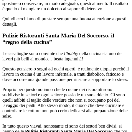
spostare o conservare, in modo adeguato, questi alimenti. Il risultato
è quello di mangiare un dolcetto al sapore di detersivo.
Quindi cerchiamo di prestare sempre una buona attenzione a questi
dettagli.
Pulizie Ristoranti Santa Maria Del Soccorso, il
“regno della cucina”
Le casalinghe sono convinte che
l’hobby
della cucina sia uno dei
lavori più belli al mondo… beata ingenuità!
Questo pensiero o sogni ad occhi aperti, è realmente utopia perché il
lavoro in cucina è un lavoro infernale, a tratti diabolico, faticoso e
dove occorre una grande passione per riuscire a sopportare lo stress.
Proprio per questo notiamo che le cucine dei ristoranti sono
suddivise in settori e ogni settore possiede un suo addetto. Ci sono
quelli adibiti al taglio delle verdure che non si occupano poi del
lavaggio dei piatti. Allo stesso modo, il cuoco che deve cucinare e
controllare le cotture non può certo dedicarsi alla preparazione delle
salse.
In tutto questo viavai, nonostante ci sono dei settori ben divisi, si
hanno delle
Pulizie Ristoranti Santa Maria Del Soccorso
che poi