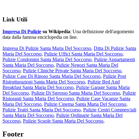
Link Utili
Impresa Di Pulizie
su Wikipedia
: Una definizione dell'argomento
data dalla famosa enciclopedia on line.
Impresa Di Pulizie Santa Maria Del Soccorso
,
Ditta Di Pulizie Santa
Maria Del Soccorso
,
Pulizie Uffici Santa Maria Del Soccorso
,
Pulizie Condomini Santa Maria Del Soccorso
,
Pulizie Appartamenti
Santa Maria Del Soccorso
,
Pulizie Negozi Santa Maria Del
Soccorso
,
Pulizie Cliniche Private Santa Maria Del Soccorso
,
Pulizie Case Di Riposo Santa Maria Del Soccorso
,
Pulizie Post
Ristrutturazioni Santa Maria Del Soccorso
,
Pulizie Bed And
Breakfast Santa Maria Del Soccorso
,
Pulizie Garage Santa Maria
Del Soccorso
,
Pulizie Di Sgrosso Santa Maria Del Soccorso
,
Pulizie
Ristoranti Santa Maria Del Soccorso
,
Pulizie Case Vacanze Santa
Maria Del Soccorso
,
Pulizie Cinema Santa Maria Del Soccorso
,
Pulizie Teatri Santa Maria Del Soccorso
,
Pulizie Centri Commerciali
Santa Maria Del Soccorso
,
Pulizie Ordinarie Santa Maria Del
Soccorso
,
Pulizie Scuole Santa Maria Del Soccorso
,
Footer