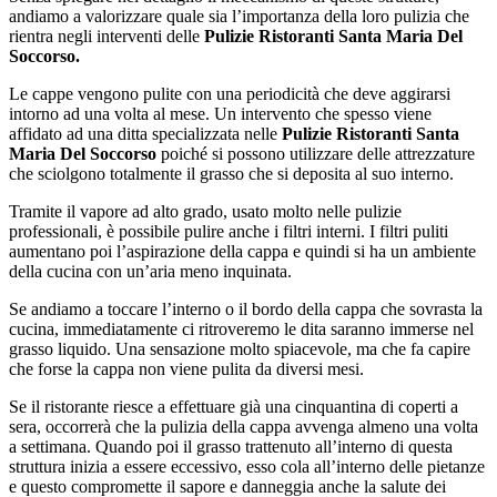
andiamo a valorizzare quale sia l’importanza della loro pulizia che
rientra negli interventi delle
Pulizie Ristoranti Santa Maria Del
Soccorso.
Le cappe vengono pulite con una periodicità che deve aggirarsi
intorno ad una volta al mese. Un intervento che spesso viene
affidato ad una ditta specializzata nelle
Pulizie Ristoranti Santa
Maria Del Soccorso
poiché si possono utilizzare delle attrezzature
che sciolgono totalmente il grasso che si deposita al suo interno.
Tramite il vapore ad alto grado, usato molto nelle pulizie
professionali, è possibile pulire anche i filtri interni. I filtri puliti
aumentano poi l’aspirazione della cappa e quindi si ha un ambiente
della cucina con un’aria meno inquinata.
Se andiamo a toccare l’interno o il bordo della cappa che sovrasta la
cucina, immediatamente ci ritroveremo le dita saranno immerse nel
grasso liquido. Una sensazione molto spiacevole, ma che fa capire
che forse la cappa non viene pulita da diversi mesi.
Se il ristorante riesce a effettuare già una cinquantina di coperti a
sera, occorrerà che la pulizia della cappa avvenga almeno una volta
a settimana. Quando poi il grasso trattenuto all’interno di questa
struttura inizia a essere eccessivo, esso cola all’interno delle pietanze
e questo compromette il sapore e danneggia anche la salute dei