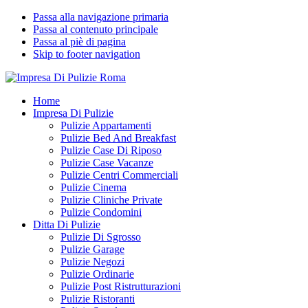
Passa alla navigazione primaria
Passa al contenuto principale
Passa al piè di pagina
Skip to footer navigation
Impresa Di Pulizie Roma
✅ Abitazioni e Attività Commerciali
Home
Impresa Di Pulizie
Pulizie Appartamenti
Pulizie Bed And Breakfast
Pulizie Case Di Riposo
Pulizie Case Vacanze
Pulizie Centri Commerciali
Pulizie Cinema
Pulizie Cliniche Private
Pulizie Condomini
Ditta Di Pulizie
Pulizie Di Sgrosso
Pulizie Garage
Pulizie Negozi
Pulizie Ordinarie
Pulizie Post Ristrutturazioni
Pulizie Ristoranti