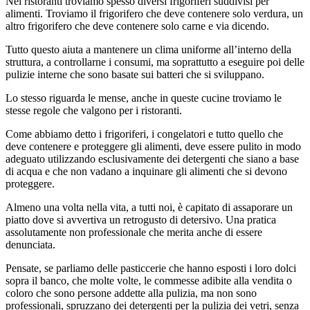
Nei ristoranti troviamo spesso diversi frigoriferi suddivisi per
alimenti. Troviamo il frigorifero che deve contenere solo verdura, un
altro frigorifero che deve contenere solo carne e via dicendo.
Tutto questo aiuta a mantenere un clima uniforme all’interno della
struttura, a controllarne i consumi, ma soprattutto a eseguire poi delle
pulizie interne che sono basate sui batteri che si sviluppano.
Lo stesso riguarda le mense, anche in queste cucine troviamo le
stesse regole che valgono per i ristoranti.
Come abbiamo detto i frigoriferi, i congelatori e tutto quello che
deve contenere e proteggere gli alimenti, deve essere pulito in modo
adeguato utilizzando esclusivamente dei detergenti che siano a base
di acqua e che non vadano a inquinare gli alimenti che si devono
proteggere.
Almeno una volta nella vita, a tutti noi, è capitato di assaporare un
piatto dove si avvertiva un retrogusto di detersivo. Una pratica
assolutamente non professionale che merita anche di essere
denunciata.
Pensate, se parliamo delle pasticcerie che hanno esposti i loro dolci
sopra il banco, che molte volte, le commesse adibite alla vendita o
coloro che sono persone addette alla pulizia, ma non sono
professionali, spruzzano dei detergenti per la pulizia dei vetri, senza