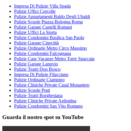
Impresa Di Pulizie Villa Spada
Pulizie Uffici Corcolle
Pulizie Appartamenti Baldo Degli Ubaldi
Pulizie Scuole Piazza Bologna Roma
Pulizie Garage Castelli Romani
Pulizie Uffici La Storta
Pulizie Condomini Basilica San Paolo
Pulizie Garage Cinecittà
Pulizie Ordinarie Metro Circo Massimo
Pulizie Condomini Falcognana
Pulizie Case Vacanze Metro Torre Spaccata
Pulizie Garage Lanuvio
Pulizie Teatri Don Bosco
Impresa Di Pulizie Filacciano
Pulizie Ordinarie Ciampino
Pulizie Cliniche Private Casal Monastero
Pulizie Scuole Prati
Pulizie Teatri Borghesiana
Pulizie Cliniche Private Ardeatina
Pulizie Condomini San Vito Romano
Guarda il nostro spot su YouTube