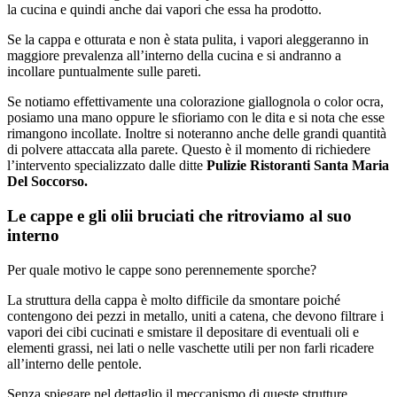
la cucina e quindi anche dai vapori che essa ha prodotto.
Se la cappa e otturata e non è stata pulita, i vapori aleggeranno in
maggiore prevalenza all’interno della cucina e si andranno a
incollare puntualmente sulle pareti.
Se notiamo effettivamente una colorazione giallognola o color ocra,
posiamo una mano oppure le sfioriamo con le dita e si nota che esse
rimangono incollate. Inoltre si noteranno anche delle grandi quantità
di polvere attaccata alla parete. Questo è il momento di richiedere
l’intervento specializzato dalle ditte
Pulizie Ristoranti Santa Maria
Del Soccorso.
Le cappe e gli olii bruciati che ritroviamo al suo
interno
Per quale motivo le cappe sono perennemente sporche?
La struttura della cappa è molto difficile da smontare poiché
contengono dei pezzi in metallo, uniti a catena, che devono filtrare i
vapori dei cibi cucinati e smistare il depositare di eventuali oli e
elementi grassi, nei lati o nelle vaschette utili per non farli ricadere
all’interno delle pentole.
Senza spiegare nel dettaglio il meccanismo di queste strutture,