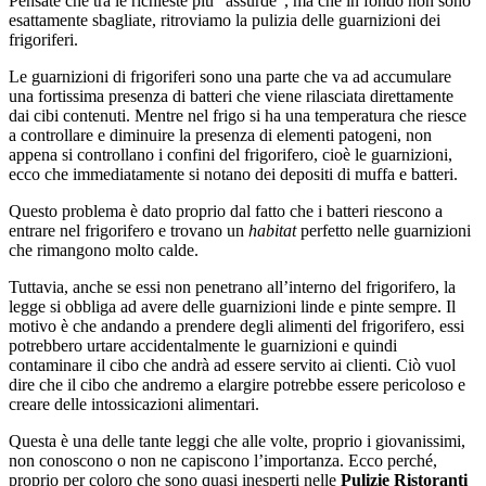
Pensate che tra le richieste più “assurde”, ma che in fondo non sono
esattamente sbagliate, ritroviamo la pulizia delle guarnizioni dei
frigoriferi.
Le guarnizioni di frigoriferi sono una parte che va ad accumulare
una fortissima presenza di batteri che viene rilasciata direttamente
dai cibi contenuti. Mentre nel frigo si ha una temperatura che riesce
a controllare e diminuire la presenza di elementi patogeni, non
appena si controllano i confini del frigorifero, cioè le guarnizioni,
ecco che immediatamente si notano dei depositi di muffa e batteri.
Questo problema è dato proprio dal fatto che i batteri riescono a
entrare nel frigorifero e trovano un
habitat
perfetto nelle guarnizioni
che rimangono molto calde.
Tuttavia, anche se essi non penetrano all’interno del frigorifero, la
legge si obbliga ad avere delle guarnizioni linde e pinte sempre. Il
motivo è che andando a prendere degli alimenti del frigorifero, essi
potrebbero urtare accidentalmente le guarnizioni e quindi
contaminare il cibo che andrà ad essere servito ai clienti. Ciò vuol
dire che il cibo che andremo a elargire potrebbe essere pericoloso e
creare delle intossicazioni alimentari.
Questa è una delle tante leggi che alle volte, proprio i giovanissimi,
non conoscono o non ne capiscono l’importanza. Ecco perché,
proprio per coloro che sono quasi inesperti nelle
Pulizie Ristoranti