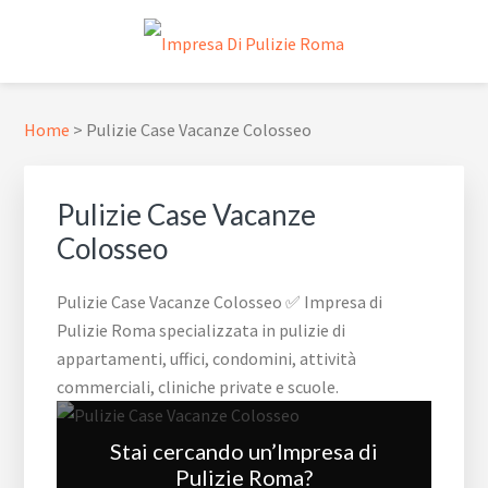
Passa
Passa
Passa
Skip
alla
al
al
to
navigazione
contenuto
piè
footer
IMPRESA DI PULIZIE ROMA
✅ Abitazioni e Attività Commerciali
primaria
principale
di
navigation
pagina
Home
>
Pulizie Case Vacanze Colosseo
Pulizie Case Vacanze
Colosseo
Pulizie Case Vacanze Colosseo ✅ Impresa di
Pulizie Roma specializzata in pulizie di
appartamenti, uffici, condomini, attività
commerciali, cliniche private e scuole.
Stai cercando un’Impresa di
Pulizie Roma?