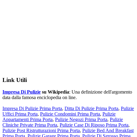
Link Utili
Impresa Di Pulizie
su Wikipedia
: Una definizione dell'argomento
data dalla famosa enciclopedia on line.
Impresa Di Pulizie Prima Porta
,
Ditta Di Pulizie Prima Porta
,
Pulizie
Uffici Prima Porta
,
Pulizie Condomini Prima Porta
,
Pulizie
Appartamenti Prima Porta
,
Pulizie Negozi Prima Porta
,
Pulizie
Cliniche Private Prima Porta
,
Pulizie Case Di Riposo Prima Porta
,
Pulizie Post Ristrutturazioni Prima Porta
,
Pulizie Bed And Breakfast
Prima Porta
,
Pulizie Garage Prima Porta
,
Pulizie Di Sgrosso Prima