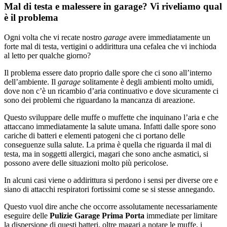
Mal di testa e malessere in garage? Vi riveliamo qual
è il problema
Ogni volta che vi recate nostro
garage
avere immediatamente un
forte mal di testa, vertigini o addirittura una cefalea che vi inchioda
al letto per qualche giorno?
Il problema essere dato proprio dalle spore che ci sono all’interno
dell’ambiente. Il
garage
solitamente è degli ambienti molto umidi,
dove non c’è un ricambio d’aria continuativo e dove sicuramente ci
sono dei problemi che riguardano la mancanza di areazione.
Questo sviluppare delle muffe o muffette che inquinano l’aria e che
attaccano immediatamente la salute umana. Infatti dalle spore sono
cariche di batteri e elementi patogeni che ci portano delle
conseguenze sulla salute. La prima è quella che riguarda il mal di
testa, ma in soggetti allergici, magari che sono anche asmatici, si
possono avere delle situazioni molto più pericolose.
In alcuni casi viene o addirittura si perdono i sensi per diverse ore e
siano di attacchi respiratori fortissimi come se si stesse annegando.
Questo vuol dire anche che occorre assolutamente necessariamente
eseguire delle
Pulizie Garage Prima Porta
immediate per limitare
la dispersione di questi batteri, oltre magari a notare le muffe, i