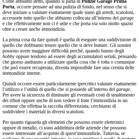
Come abbiamo detto, quando si parla di
Pulizie Garage Prima
Porta
, occorre pensare ad una pulizia di fondo, nel senso che si
deve iniziare a valutare esattamente quale siano gli arredi, scatoloni,
accessorie tutto quello che abbiamo collocata all’interno del
garage
e che effettivamente non ci è utile e che porta via solo molto spazio
oltre a creare anche immondizia.
La prima cosa da fare quindi è quella di eseguire una suddivisione di
quello che dobbiamo tenere quello che si deve buttare. Gli uomini
possono avere maggiore difficoltà perché, quando hanno degli
hobby
oppure tendono ad essere degli accumulatori seriali, pensando
che giorno andranno a utilizzare quella cosa che è rotta o comunque
che può essere recuperata, diventa impossibile fare una cernita delle
immondizie interne.
Quindi occorre essere particolarmente ipercritici valutare esattamente
l’utilizzo e l’utilità di quello che si possiede all’interno del
garage
.
Per avere la sicurezza di diminuire gli eventuali costi di smaltimento
dei rifiuti oppure anche di non vedere il frate l’immondizia in un
comune che effettua la raccolta differenziata, cerchiamo di
suddividere i materiali in diversi scatoloni.
Per quanto riguarda gli elementi che possono essere elettronici
oppure di metallo, ci sono addirittura delle aziende che possono
essere interessate all’acquisto di quest’immondizie. Tuttavia, se
parliamo di una quantità irrisoria, la cosa migliore è quella di portare