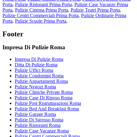
Porta
,
Pulizie Ristoranti Prima Porta
,
Pulizie Case Vacanze Prima
Porta
,
Pulizie Cinema Prima Porta
,
Pulizie Teatri Prima Porta
,
Pulizie Centri Commerciali Prima Porta
,
Pulizie Ordinarie Prima
Porta
,
Pulizie Scuole Prima Porta
,
Footer
Impresa Di Pulizie Roma
Impresa Di Pulizie Roma
Ditta Di Pulizie Roma
Pulizie Uffici Roma
Pulizie Condomini Roma
Pulizie Appartamenti Roma
Pulizie Negozi Roma
Pulizie Cliniche Private Roma
Pulizie Case Di Riposo Roma
Pulizie Post Ristrutturazioni Roma
Pulizie Bed And Breakfast Roma
Pulizie Garage Roma
Pulizie Di Sgrosso Roma
Pulizie Ristoranti Roma
Pulizie Case Vacanze Roma
Pulizie Centri Commerciali Roma