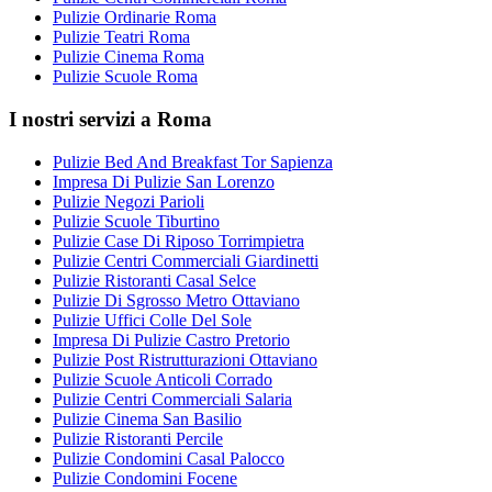
Pulizie Ordinarie Roma
Pulizie Teatri Roma
Pulizie Cinema Roma
Pulizie Scuole Roma
I nostri servizi a Roma
Pulizie Bed And Breakfast Tor Sapienza
Impresa Di Pulizie San Lorenzo
Pulizie Negozi Parioli
Pulizie Scuole Tiburtino
Pulizie Case Di Riposo Torrimpietra
Pulizie Centri Commerciali Giardinetti
Pulizie Ristoranti Casal Selce
Pulizie Di Sgrosso Metro Ottaviano
Pulizie Uffici Colle Del Sole
Impresa Di Pulizie Castro Pretorio
Pulizie Post Ristrutturazioni Ottaviano
Pulizie Scuole Anticoli Corrado
Pulizie Centri Commerciali Salaria
Pulizie Cinema San Basilio
Pulizie Ristoranti Percile
Pulizie Condomini Casal Palocco
Pulizie Condomini Focene