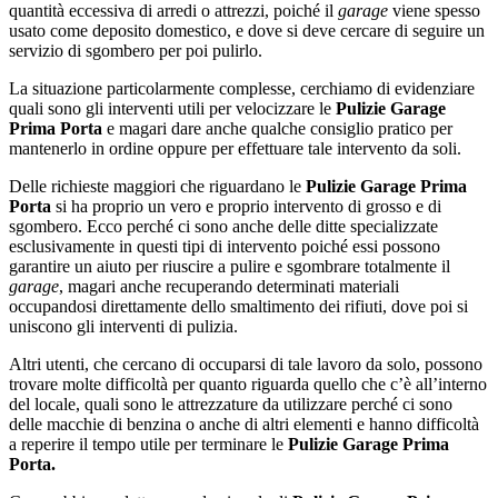
quantità eccessiva di arredi o attrezzi, poiché il
garage
viene spesso
usato come deposito domestico, e dove si deve cercare di seguire un
servizio di sgombero per poi pulirlo.
La situazione particolarmente complesse, cerchiamo di evidenziare
quali sono gli interventi utili per velocizzare le
Pulizie Garage
Prima Porta
e magari dare anche qualche consiglio pratico per
mantenerlo in ordine oppure per effettuare tale intervento da soli.
Delle richieste maggiori che riguardano le
Pulizie Garage Prima
Porta
si ha proprio un vero e proprio intervento di grosso e di
sgombero. Ecco perché ci sono anche delle ditte specializzate
esclusivamente in questi tipi di intervento poiché essi possono
garantire un aiuto per riuscire a pulire e sgombrare totalmente il
garage
, magari anche recuperando determinati materiali
occupandosi direttamente dello smaltimento dei rifiuti, dove poi si
uniscono gli interventi di pulizia.
Altri utenti, che cercano di occuparsi di tale lavoro da solo, possono
trovare molte difficoltà per quanto riguarda quello che c’è all’interno
del locale, quali sono le attrezzature da utilizzare perché ci sono
delle macchie di benzina o anche di altri elementi e hanno difficoltà
a reperire il tempo utile per terminare le
Pulizie Garage Prima
Porta.