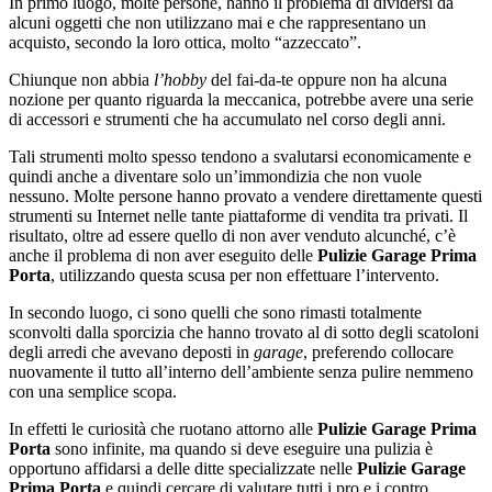
In primo luogo, molte persone, hanno il problema di dividersi da
alcuni oggetti che non utilizzano mai e che rappresentano un
acquisto, secondo la loro ottica, molto “azzeccato”.
Chiunque non abbia
l’hobby
del fai-da-te oppure non ha alcuna
nozione per quanto riguarda la meccanica, potrebbe avere una serie
di accessori e strumenti che ha accumulato nel corso degli anni.
Tali strumenti molto spesso tendono a svalutarsi economicamente e
quindi anche a diventare solo un’immondizia che non vuole
nessuno. Molte persone hanno provato a vendere direttamente questi
strumenti su Internet nelle tante piattaforme di vendita tra privati. Il
risultato, oltre ad essere quello di non aver venduto alcunché, c’è
anche il problema di non aver eseguito delle
Pulizie Garage Prima
Porta
, utilizzando questa scusa per non effettuare l’intervento.
In secondo luogo, ci sono quelli che sono rimasti totalmente
sconvolti dalla sporcizia che hanno trovato al di sotto degli scatoloni
degli arredi che avevano deposti in
garage
, preferendo collocare
nuovamente il tutto all’interno dell’ambiente senza pulire nemmeno
con una semplice scopa.
In effetti le curiosità che ruotano attorno alle
Pulizie Garage Prima
Porta
sono infinite, ma quando si deve eseguire una pulizia è
opportuno affidarsi a delle ditte specializzate nelle
Pulizie Garage
Prima Porta
e quindi cercare di valutare tutti i pro e i contro.