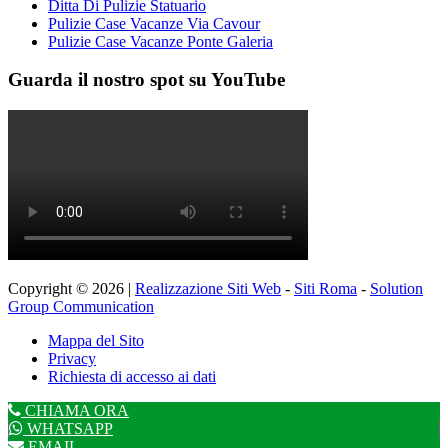
Ditta Di Pulizie Statuario
Pulizie Case Vacanze Via Cavour
Pulizie Case Vacanze Ponte Galeria
Guarda il nostro spot su YouTube
Copyright © 2026 |
Realizzazione Siti Web
-
Siti Roma
-
Solution
Group Communication
Mappa del Sito
Privacy
Richiesta di accesso ai dati
CHIAMA ORA
WHATSAPP
EMAIL