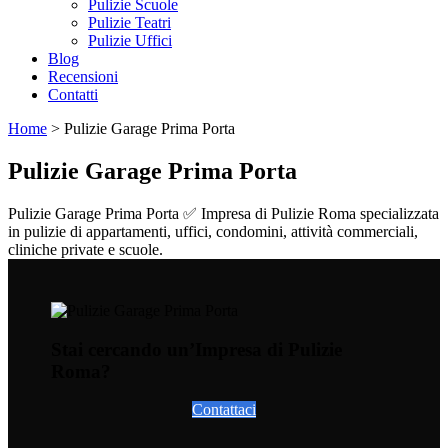
Pulizie Scuole
Pulizie Teatri
Pulizie Uffici
Blog
Recensioni
Contatti
Home
>
Pulizie Garage Prima Porta
Pulizie Garage Prima Porta
Pulizie Garage Prima Porta ✅ Impresa di Pulizie Roma specializzata
in pulizie di appartamenti, uffici, condomini, attività commerciali,
cliniche private e scuole.
Stai cercando un’Impresa di Pulizie
Roma?
Contattaci