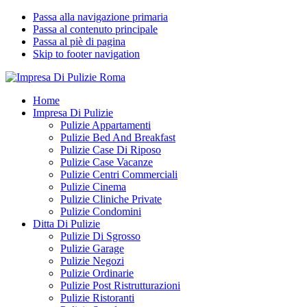
Passa alla navigazione primaria
Passa al contenuto principale
Passa al piè di pagina
Skip to footer navigation
Impresa Di Pulizie Roma
✅ Abitazioni e Attività Commerciali
Home
Impresa Di Pulizie
Pulizie Appartamenti
Pulizie Bed And Breakfast
Pulizie Case Di Riposo
Pulizie Case Vacanze
Pulizie Centri Commerciali
Pulizie Cinema
Pulizie Cliniche Private
Pulizie Condomini
Ditta Di Pulizie
Pulizie Di Sgrosso
Pulizie Garage
Pulizie Negozi
Pulizie Ordinarie
Pulizie Post Ristrutturazioni
Pulizie Ristoranti