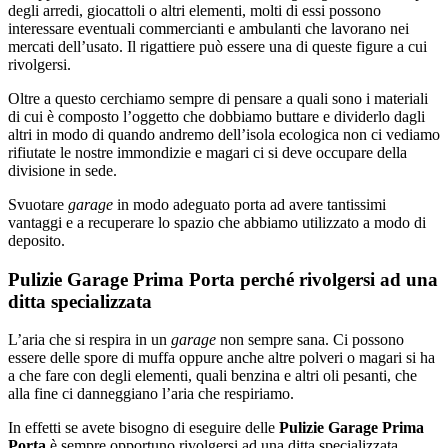
degli arredi, giocattoli o altri elementi, molti di essi possono
interessare eventuali commercianti e ambulanti che lavorano nei
mercati dell’usato. Il rigattiere può essere una di queste figure a cui
rivolgersi.
Oltre a questo cerchiamo sempre di pensare a quali sono i materiali
di cui è composto l’oggetto che dobbiamo buttare e dividerlo dagli
altri in modo di quando andremo dell’isola ecologica non ci vediamo
rifiutate le nostre immondizie e magari ci si deve occupare della
divisione in sede.
Svuotare
garage
in modo adeguato porta ad avere tantissimi
vantaggi e a recuperare lo spazio che abbiamo utilizzato a modo di
deposito.
Pulizie Garage Prima Porta perché rivolgersi ad una
ditta specializzata
L’aria che si respira in un
garage
non sempre sana. Ci possono
essere delle spore di muffa oppure anche altre polveri o magari si ha
a che fare con degli elementi, quali benzina e altri oli pesanti, che
alla fine ci danneggiano l’aria che respiriamo.
In effetti se avete bisogno di eseguire delle
Pulizie Garage Prima
Porta
è sempre opportuno rivolgersi ad una ditta specializzata