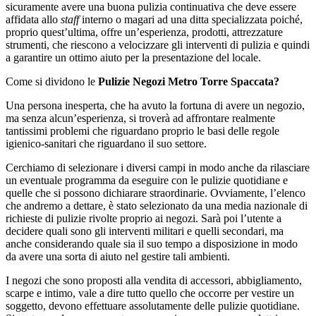
sicuramente avere una buona pulizia continuativa che deve essere
affidata allo
staff
interno o magari ad una ditta specializzata poiché,
proprio quest’ultima, offre un’esperienza, prodotti, attrezzature
strumenti, che riescono a velocizzare gli interventi di pulizia e quindi
a garantire un ottimo aiuto per la presentazione del locale.
Come si dividono le
Pulizie Negozi Metro Torre Spaccata?
Una persona inesperta, che ha avuto la fortuna di avere un negozio,
ma senza alcun’esperienza, si troverà ad affrontare realmente
tantissimi problemi che riguardano proprio le basi delle regole
igienico-sanitari che riguardano il suo settore.
Cerchiamo di selezionare i diversi campi in modo anche da rilasciare
un eventuale programma da eseguire con le pulizie quotidiane e
quelle che si possono dichiarare straordinarie. Ovviamente, l’elenco
che andremo a dettare, è stato selezionato da una media nazionale di
richieste di pulizie rivolte proprio ai negozi. Sarà poi l’utente a
decidere quali sono gli interventi militari e quelli secondari, ma
anche considerando quale sia il suo tempo a disposizione in modo
da avere una sorta di aiuto nel gestire tali ambienti.
I negozi che sono proposti alla vendita di accessori, abbigliamento,
scarpe e intimo, vale a dire tutto quello che occorre per vestire un
soggetto, devono effettuare assolutamente delle pulizie quotidiane.