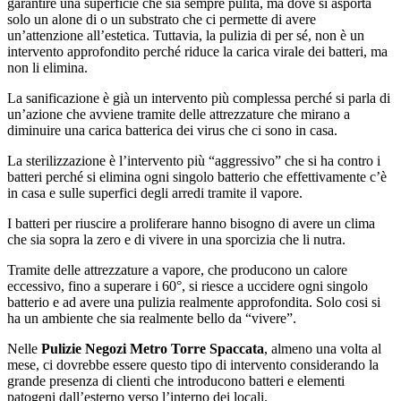
garantire una superficie che sia sempre pulita, ma dove si asporta
solo un alone di o un substrato che ci permette di avere
un’attenzione all’estetica. Tuttavia, la pulizia di per sé, non è un
intervento approfondito perché riduce la carica virale dei batteri, ma
non li elimina.
La sanificazione è già un intervento più complessa perché si parla di
un’azione che avviene tramite delle attrezzature che mirano a
diminuire una carica batterica dei virus che ci sono in casa.
La sterilizzazione è l’intervento più “aggressivo” che si ha contro i
batteri perché si elimina ogni singolo batterio che effettivamente c’è
in casa e sulle superfici degli arredi tramite il vapore.
I batteri per riuscire a proliferare hanno bisogno di avere un clima
che sia sopra la zero e di vivere in una sporcizia che li nutra.
Tramite delle attrezzature a vapore, che producono un calore
eccessivo, fino a superare i 60°, si riesce a uccidere ogni singolo
batterio e ad avere una pulizia realmente approfondita. Solo cosi si
ha un ambiente che sia realmente bello da “vivere”.
Nelle
Pulizie Negozi Metro Torre Spaccata
, almeno una volta al
mese, ci dovrebbe essere questo tipo di intervento considerando la
grande presenza di clienti che introducono batteri e elementi
patogeni dall’esterno verso l’interno dei locali.