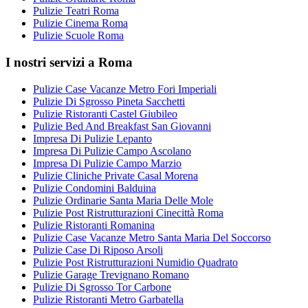
Pulizie Teatri Roma
Pulizie Cinema Roma
Pulizie Scuole Roma
I nostri servizi a Roma
Pulizie Case Vacanze Metro Fori Imperiali
Pulizie Di Sgrosso Pineta Sacchetti
Pulizie Ristoranti Castel Giubileo
Pulizie Bed And Breakfast San Giovanni
Impresa Di Pulizie Lepanto
Impresa Di Pulizie Campo Ascolano
Impresa Di Pulizie Campo Marzio
Pulizie Cliniche Private Casal Morena
Pulizie Condomini Balduina
Pulizie Ordinarie Santa Maria Delle Mole
Pulizie Post Ristrutturazioni Cinecittà Roma
Pulizie Ristoranti Romanina
Pulizie Case Vacanze Metro Santa Maria Del Soccorso
Pulizie Case Di Riposo Arsoli
Pulizie Post Ristrutturazioni Numidio Quadrato
Pulizie Garage Trevignano Romano
Pulizie Di Sgrosso Tor Carbone
Pulizie Ristoranti Metro Garbatella