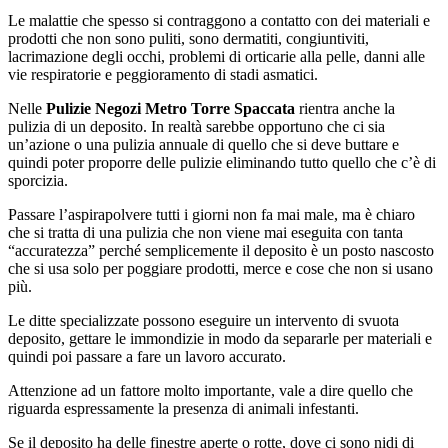
Le malattie che spesso si contraggono a contatto con dei materiali e
prodotti che non sono puliti, sono dermatiti, congiuntiviti,
lacrimazione degli occhi, problemi di orticarie alla pelle, danni alle
vie respiratorie e peggioramento di stadi asmatici.
Nelle
Pulizie Negozi Metro Torre Spaccata
rientra anche la
pulizia di un deposito. In realtà sarebbe opportuno che ci sia
un’azione o una pulizia annuale di quello che si deve buttare e
quindi poter proporre delle pulizie eliminando tutto quello che c’è di
sporcizia.
Passare l’aspirapolvere tutti i giorni non fa mai male, ma è chiaro
che si tratta di una pulizia che non viene mai eseguita con tanta
“accuratezza” perché semplicemente il deposito è un posto nascosto
che si usa solo per poggiare prodotti, merce e cose che non si usano
più.
Le ditte specializzate possono eseguire un intervento di svuota
deposito, gettare le immondizie in modo da separarle per materiali e
quindi poi passare a fare un lavoro accurato.
Attenzione ad un fattore molto importante, vale a dire quello che
riguarda espressamente la presenza di animali infestanti.
Se il deposito ha delle finestre aperte o rotte, dove ci sono nidi di