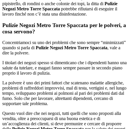
pipistrello, di rondini o anche colonie dei topi, la ditta di
Pulizie
Negozi Metro Torre Spaccata
potrebbe rifiutarsi di eseguire il
lavoro finché non c’è stata una disinfestazione.
Pulizie Negozi Metro Torre Spaccata per le polveri, a
cosa servono?
Concentriamoci su uno dei problemi che sono sempre “minimizzati”
quando si parla di
Pulizie Negozi Metro Torre Spaccata
, vale a
dire la polvere.
I titolari dei negozi spesso si dimenticano che i dipendenti hanno una
salute da tutelare, e magari fanno sempre passare in secondo piano
proprio il lavoro di pulizia.
La polvere è uno dei primi fattori che scatenano malattie allergiche,
problemi di raffreddori improvvisi, mal di testa, vertigini e, nel lungo
tempo, sviluppano problemi ai polmoni al pari dei problemi dati dal
fumo. Solo che per lavorare, altrettanti dipendenti, cercano di
sopportare tale problema.
Questo vuol dire che nei negozi, tutti quelli che sono proposti alla
vendita, oltre a preoccuparsi di una buona estetica e di
un’accoglienza dei clienti, si deve premunire e cercare di proporre
delle
Pulizie Negozi Metro Torre Spaccata
per la salute dei propri