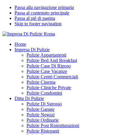
Passa alla navigazione primaria
Passa al contenuto principale
Passa al piè di pagina
Skip to footer navigation
Impresa Di Pulizie Roma
✅ Abitazioni e Attività Commerciali
Home
Impresa Di Pulizie
Pulizie Appartamenti
Pulizie Bed And Breakfast
Pulizie Case Di Riposo
Pulizie Case Vacanze
Pulizie Centri Commerciali
Pulizie Cinema
Pulizie Cliniche Private
Pulizie Condomini
Ditta Di Pulizie
Pulizie Di Sgrosso
Pulizie Garage
Pulizie Negozi
Pulizie Ordinarie
Pulizie Post Ristrutturazioni
Pulizie Ristoranti