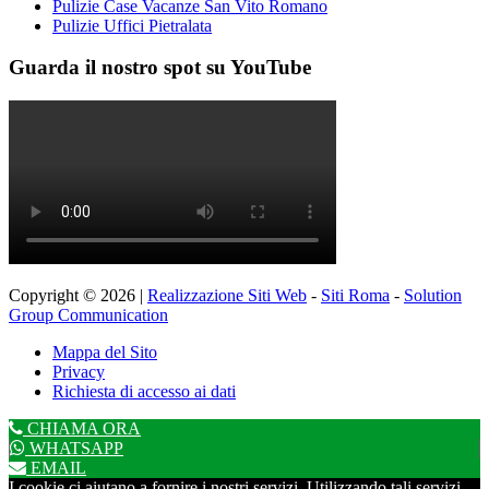
Pulizie Case Vacanze San Vito Romano
Pulizie Uffici Pietralata
Guarda il nostro spot su YouTube
Copyright © 2026 |
Realizzazione Siti Web
-
Siti Roma
-
Solution
Group Communication
Mappa del Sito
Privacy
Richiesta di accesso ai dati
CHIAMA ORA
WHATSAPP
EMAIL
I cookie ci aiutano a fornire i nostri servizi. Utilizzando tali servizi,