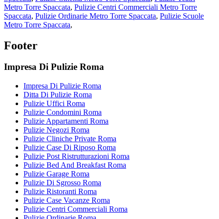
Metro Torre Spaccata
,
Pulizie Centri Commerciali Metro Torre
Spaccata
,
Pulizie Ordinarie Metro Torre Spaccata
,
Pulizie Scuole
Metro Torre Spaccata
,
Footer
Impresa Di Pulizie Roma
Impresa Di Pulizie Roma
Ditta Di Pulizie Roma
Pulizie Uffici Roma
Pulizie Condomini Roma
Pulizie Appartamenti Roma
Pulizie Negozi Roma
Pulizie Cliniche Private Roma
Pulizie Case Di Riposo Roma
Pulizie Post Ristrutturazioni Roma
Pulizie Bed And Breakfast Roma
Pulizie Garage Roma
Pulizie Di Sgrosso Roma
Pulizie Ristoranti Roma
Pulizie Case Vacanze Roma
Pulizie Centri Commerciali Roma
Pulizie Ordinarie Roma