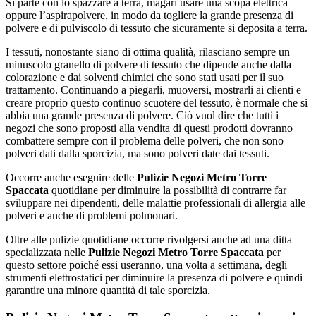
Si parte con lo spazzare a terra, magari usare una scopa elettrica
oppure l’aspirapolvere, in modo da togliere la grande presenza di
polvere e di pulviscolo di tessuto che sicuramente si deposita a terra.
I tessuti, nonostante siano di ottima qualità, rilasciano sempre un
minuscolo granello di polvere di tessuto che dipende anche dalla
colorazione e dai solventi chimici che sono stati usati per il suo
trattamento. Continuando a piegarli, muoversi, mostrarli ai clienti e
creare proprio questo continuo scuotere del tessuto, è normale che si
abbia una grande presenza di polvere. Ciò vuol dire che tutti i
negozi che sono proposti alla vendita di questi prodotti dovranno
combattere sempre con il problema delle polveri, che non sono
polveri dati dalla sporcizia, ma sono polveri date dai tessuti.
Occorre anche eseguire delle
Pulizie Negozi Metro Torre
Spaccata
quotidiane per diminuire la possibilità di contrarre far
sviluppare nei dipendenti, delle malattie professionali di allergia alle
polveri e anche di problemi polmonari.
Oltre alle pulizie quotidiane occorre rivolgersi anche ad una ditta
specializzata nelle
Pulizie Negozi Metro Torre Spaccata
per
questo settore poiché essi useranno, una volta a settimana, degli
strumenti elettrostatici per diminuire la presenza di polvere e quindi
garantire una minore quantità di tale sporcizia.