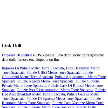
Link Utili
Impresa Di Pulizie
su Wikipedia
: Una definizione dell'argomento
data dalla famosa enciclopedia on line.
Impresa Di Pulizie Metro Torre Spaccata
,
Ditta Di Pulizie Metro
Torre Spaccata
,
Pulizie Uffici Metro Torre Spaccata
,
Pulizie
Condomini Metro Torre Spaccata
,
Pulizie Appartamenti Metro Torre
Spaccata
,
Pulizie Negozi Metro Torre Spaccata
,
Pulizie Cliniche
Private Metro Torre Spaccata
,
Pulizie Case Di Riposo Metro Torre
Spaccata
,
Pulizie Post Ristrutturazioni Metro Torre Spaccata
,
Pulizie
Bed And Breakfast Metro Torre Spaccata
,
Pulizie Garage Metro
Torre Spaccata
,
Pulizie Di Sgrosso Metro Torre Spaccata
,
Pulizie
Ristoranti Metro Torre Spaccata
,
Pulizie Case Vacanze Metro Torre
Spaccata
,
Pulizie Cinema Metro Torre Spaccata
,
Pulizie Teatri