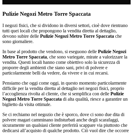
Pulizie Negozi Metro Torre Spaccata
I negozi fisici, che si dividono in diversi settori, cioè dove rientrano
tutti quei locali che propongono la vendita diretta al dettaglio,
devono subire delle
Pulizie Negozi Metro Torre Spaccata
che
sono giornaliere.
In base al prodotto che vendono, si eseguono delle
Pulizie Negozi
Metro Torre Spaccata
, che sono variegate, mirate a valorizzare la
vendita. Questi locali hanno come obiettivo solo la sicurezza di
proporre degli ambienti che siano sani, privi di polvere e
particolarmente belli da vedere, da vivere e in cui recarsi.
Pensiamo che oggi come oggi, in questo momento particolarmente
difficile per la vendita diretta al dettaglio nei negozi fisici, proprio
l’accoglienza rivolta al cliente, che si semplifica con delle
Pulizie
Negozi Metro Torre Spaccata
di alta qualità, riesce a garantire un
biglietto da visita ottimale.
Se ci rechiamo nel negozio che è sporco, dove ci sono due dita di
polvere magari camminano indisturbati anche degli scarafaggi,
sicuramente un qualsiasi cliente preferirà scappare via piuttosto che
dedicarsi all’acquisto di qualche prodotto. Ciò vuol dire che occorre