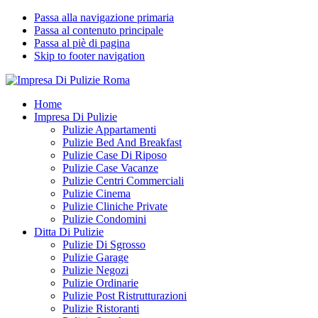
Passa alla navigazione primaria
Passa al contenuto principale
Passa al piè di pagina
Skip to footer navigation
Impresa Di Pulizie Roma
✅ Abitazioni e Attività Commerciali
Home
Impresa Di Pulizie
Pulizie Appartamenti
Pulizie Bed And Breakfast
Pulizie Case Di Riposo
Pulizie Case Vacanze
Pulizie Centri Commerciali
Pulizie Cinema
Pulizie Cliniche Private
Pulizie Condomini
Ditta Di Pulizie
Pulizie Di Sgrosso
Pulizie Garage
Pulizie Negozi
Pulizie Ordinarie
Pulizie Post Ristrutturazioni
Pulizie Ristoranti