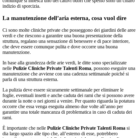
comunque si innesca uno dei cattivi odori che spesso sono un chiaro
indizio di sporcizia.
La manutenzione dell’aria esterna, cosa vuol dire
Ci sono molte cliniche private che posseggono dei giardini delle aree
verdi e che riescono a garantire una buona presentazione della
struttura, regalano una sensazione di benessere e di pace interiore,
che deve essere comunque pulita e dove occorre una buona
manutenzione.
In base alla grandezza delle arie verdi, le ditte sono specializzate
nelle
Pulizie Cliniche Private Talenti Roma
, possono eseguire una
manutenzione che avviene con una cadenza settimanale poiché si
parla di una struttura esterna.
La pulizia deve essere sicuramente settimanale per eliminare le
foglie, eventuali insetti e anche caduta dei rami che si possono avere
durante la notte o nei giorni a venire. Per quanto riguarda la potatura
occorre che essa venga eseguita almeno due volte all’anno per
garantire una totale mancanza di problematica in caso di caduta dei
rami.
È importante che nelle
Pulizie Cliniche Private Talenti Roma
si
dia largo spazio alle tipo che, all’esterno di esse, potrebbero