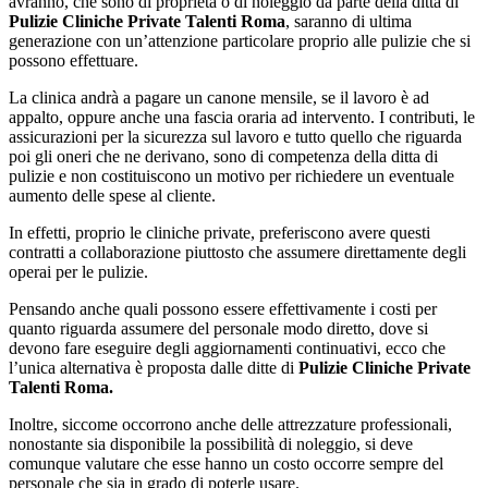
avranno, che sono di proprietà o di noleggio da parte della ditta di
Pulizie Cliniche Private Talenti Roma
, saranno di ultima
generazione con un’attenzione particolare proprio alle pulizie che si
possono effettuare.
La clinica andrà a pagare un canone mensile, se il lavoro è ad
appalto, oppure anche una fascia oraria ad intervento. I contributi, le
assicurazioni per la sicurezza sul lavoro e tutto quello che riguarda
poi gli oneri che ne derivano, sono di competenza della ditta di
pulizie e non costituiscono un motivo per richiedere un eventuale
aumento delle spese al cliente.
In effetti, proprio le cliniche private, preferiscono avere questi
contratti a collaborazione piuttosto che assumere direttamente degli
operai per le pulizie.
Pensando anche quali possono essere effettivamente i costi per
quanto riguarda assumere del personale modo diretto, dove si
devono fare eseguire degli aggiornamenti continuativi, ecco che
l’unica alternativa è proposta dalle ditte di
Pulizie Cliniche Private
Talenti Roma.
Inoltre, siccome occorrono anche delle attrezzature professionali,
nonostante sia disponibile la possibilità di noleggio, si deve
comunque valutare che esse hanno un costo occorre sempre del
personale che sia in grado di poterle usare.