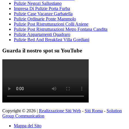
Pulizie Negozi Sallustiano
Impresa Di Pulizie Porta Furba
Pulizie Case Vacanze Garbatella
Pulizie Ordinarie Ponte Mammolo
Pulizie Post Ristrutturazioni Colli Aniene
Pulizie Post Ristrutturazioni Metro Fontana Candita
Pulizie Appartamenti Quadraro
Pulizie Bed And Breakfast Villa Gordiani
Guarda il nostro spot su YouTube
Copyright © 2026 |
Realizzazione Siti Web
-
Siti Roma
-
Solution
Group Communication
Mappa del Sito